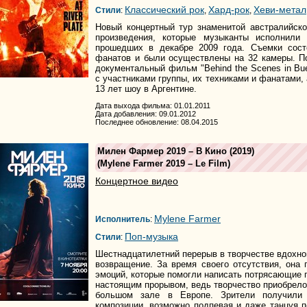
Классический рок
Хард-рок
Хеви-метал
Стили
:
,
,
Новый концертный тур знаменитой австралийск
произведения, которые музыканты исполнили 
прошедших в декабре 2009 года. Съемки сост
фанатов и были осуществлены на 32 камеры. П
документальный фильм "Behind the Scenes in Bu
с участниками группы, их техниками и фанатами, 
13 лет шоу в Аргентине.
Дата выхода фильма: 01.01.2011
Дата добавления: 09.01.2012
Последнее обновление: 08.04.2015
Милен Фармер 2019 – В Кино
(2019)
(
Mylene Farmer 2019 – Le Film
)
Концертное видео
Mylene Farmer
Исполнитель
:
Поп-музыка
Стили
:
Шестнадцатилетний перерыв в творчестве вдохн
возвращение. За время своего отсутствия, она
эмоций, которые помогли написать потрясающие 
настоящим прорывом, ведь творчество приобрело 
большом зале в Европе. Зрители получили 
композиции, возможно подпевая и даже танцуя 