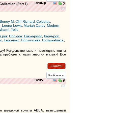
DVDRip
2
llection (Part 1)
Boney M
Cliff Richard
Coldplay
,
,
,
e
Leona Lewis
Mariah Carey
Modern
,
,
,
Wham!
Yello
,
й рок
Поп-рок
Рок-н-ролл
Хард-рок
,
,
,
,
ко
Евродэнс
Поп-музыка
Ритм-н-блюз
,
,
,
,
ду! Рожденственские и новогодние клипы
Да пребудет с нами энергия музыки! Все
Скачать
В избранное
DVD5
6
ция шведской группы ABBA, выпущенный