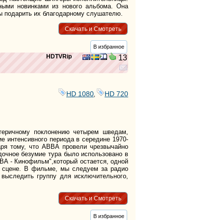
ными новинками из нового альбома. Она
бы подарить их благодарному слушателю.
Скачать и Смотреть
В избранное
HDTVRip
13
HD 1080
HD 720
,
теричному поклонению четырем шведам,
е интенсивного периода в середине 1970-
аря тому, что АВВА провели чрезвычайно
дочное безумие тура было использовано в
А - Кинофильм",который остается, одной
 сцене. В фильме, мы следуем за радио
 выследить группу для исключительного,
Скачать и Смотреть
В избранное