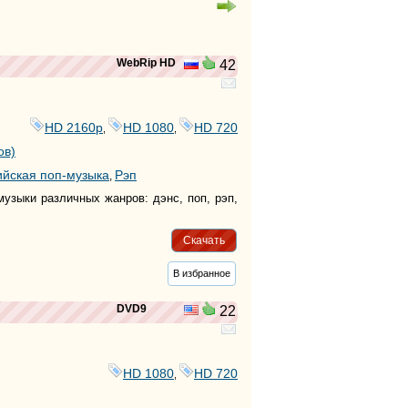
тег
WebRip HD
42
HD 2160р
HD 1080
HD 720
,
,
ов)
ийская поп-музыка
Рэп
,
узыки различных жанров: дэнс, поп, рэп,
Скачать
В избранное
DVD9
22
HD 1080
HD 720
,