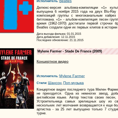
Beatles
Исполнитель
:
Делюкс-версия альбома-компиляции «1» куль
выпущена 6 ноября 2015 года на двух Blu-Ray
композиций группы с многоканальным хайрез
битломана. «1» - альбом-компиляция песен групп
время (1962-1970) достигали первой строчки б
Beatles создали одни их первых клипов в истории
Дата выхода фильма: 01.01.2015
Дата добавления: 12.11.2015
Последнее обновление: 21.11.2015
Mylene Farmer - Stade De France
(2009)
Концертное видео
Mylene Farmer
Исполнитель
:
Шансон
Поп-музыка
Стили
:
,
Концертное видео последнего тура Милен Фарме
не приходится. Одна из немногих звезд, доб
английском языке. Автор текстов своих песен,
Устроительница самых зрелищных шоу из сво
нескольких лет молчания возвращается к еще б
артистка - за 25 лет выпущено только 7 студ
турне.