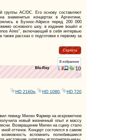
ой группы AC/DC. Его основу составляют
на знаменитых концертах в Аргентине,
оялись в Буэнос-Айресе перед 200 000
омимо основного шоу, в издание вошёл и
enos Aires", включающий в себя интервью
а также рассказ о подготовке к первому за
Скачать
В избранное
Blu-Ray
10
HD 2160р
HD 1080
HD 720
,
,
овил певицу Милен Фармер на искрометное
 получила новый жизненный опыт и массу
песни. Возвращение Милен на сцену стало
иной оттенок. Концерт состоялся в самом
возможность вспомнить полюбившиеся
под настоящие шлягеры исполнительницы.