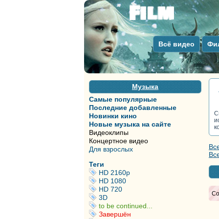
Всё видео
Фи
Музыка
Самые популярные
Последние добавленные
С
Новинки кино
и
Новые музыка на сайте
к
Видеоклипы
Концертное видео
Вс
Для взрослых
Вс
Теги
HD 2160р
HD 1080
HD 720
Со
3D
to be continued...
Завершён