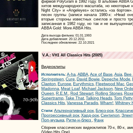
фирмой PolyGram в 1992 году. В альбоме ABBA G
хитов международного масштаба, но некоторые 
Night City» и «Angeleyes» остались «за бортом»
песен группы (записи начала 1980-х: «Head ov
вторые стороны известных синглов и просто тре
записанная в 1982 году, но так и не выпущенная
ABBA Gold: More ABBA Hits.
Дата выхода фильма: 01.01.1993
Дата добавления: 20.12.2011
Последнее обновление: 22.10.2021
V.A.: VH1 All Classics Hits
(2005)
Видеоклипы
A-ha
ABBA
Ace of Base
Asia
Bee
Исполнитель
:
,
,
,
,
Springsteen
Cure
David Bowie
Depeche Mode
,
,
,
,
Clapton
Europe
Eurythmics
Fleetwood Mac
Geo
,
,
,
,
Madonna
Meat Loaf
Michael Jackson
New Orde
,
,
,
Queen
R.E.M.
Rod Stewart
Rolling Stones
Roxe
,
,
,
,
Supertramp
Take That
Talking Heads
Tom Petty
,
,
,
Classics Hits
Vanessa Paradis
Wham!
Whitney 
,
,
,
Альтернативный рок
Блюз-рок
Классиче
Стили
:
,
,
Прогрессивный рок
Хард-рок
Синтипоп
Элек
,
,
,
Поп-музыка
Ритм-н-блюз
Фанк
,
,
Сборник классических видеоклипов 70-х, 80-х, а
(Video Hits One).