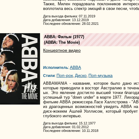
Также, Милен порадовала поклонников интерес
воплотила весь спектр эмоций в свои песни, что
Дата выхода фильма: 07.11.2019
Дата добавления: 13.12.2019
Последнее обновление: 28.02.2021
ABBA: Фильм
(1977)
(
АВВА: The Movie
)
Концертное видео
ABBA
Исполнитель
:
Поп-рок
Диско
Поп-музыка
Стили
:
,
,
АВВАМАNIA - название, которое было дано ис
которые приводили в восторг Австралию в течени
ых. Это явление достигло высшей точки благод
успешный тур "down under" в марте 1977. Лихора
фильме АВВА режиссера Ласе Халлстрома - "АВВ
из драгоценных возможностей увидеть АВВА на
диск-жокеем Ашлей Уоллисом, который пробует
глубокого интервью.
Дата выхода фильма: 15.12.1977
Дата добавления: 01.02.2012
Последнее обновление: 10.11.2018