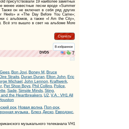
old присутствовали 19 наиболее заметных
не менее известные песни вроде «Summer
. Также он не включил в себя ряд других
er Heels» и «The Day Before You Came»;
ки с альбомов, а также «I Am the City»,
). Всё это вышло в свет на альбоме More
Скачать
В избранное
DVD5
7
 Gees
Bon Jovi
Boney M
Bruce
,
,
,
Dire Straits
Duran Duran
Elton John
Eric
,
,
,
rge Michael
John Lennon
Kraftwerk
,
,
,
r
Pet Shop Boys
Phil Collins
Police
,
,
,
,
tte
Sade
Simple Minds
Sting
,
,
,
,
 and the Heartbreakers
U2
V.A.: VH1 All
,
,
Houston
ский рок
Новая волна
Поп-рок
,
,
,
тронная музыка
Блюз
Диско
Евродэнс
,
,
,
,
мериканского музыкального телеканала VH1