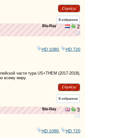
Скачать
В избранное
Blu-Ray
2
HD 1080
HD 720
,
пейской части тура US+THEM (2017-2018),
о всему миру.
Скачать
В избранное
Blu-Ray
3
HD 1080
HD 720
,