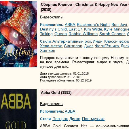
Сборник Клипов - Christmas & Happy New Year Co
(2018)
Видеоклипы
ABBA
Blackmore's Night
Bon Jovi
Исполнитель
:
,
,
,
Destiny’s Child
East 17
Kim Wilde
Kylie Minogu
,
,
,
Talking
Queen
Robbie Williams
Sarah Connor
,
,
,
,
Альтернативный рок
Инди
Классически
Стили
:
,
,
Хеви-метал
Синтипоп
Джаз
Фолк/Этника
Дис
,
,
,
,
Хип-хоп
Подарок слушателям к наступающему Новому го
на все времена. Ремастеринг видео и звука. 
лучшее для вас.
Дата выхода фильма: 01.01.2018
Дата добавления: 06.12.2019
Последнее обновление: 06.12.2019
Abba Gold
(1993)
Видеоклипы
ABBA
Исполнитель
:
Поп-рок
Диско
Поп-музыка
Стили
:
,
,
ABBA Gold: Greatest Hits — альбом-компиля