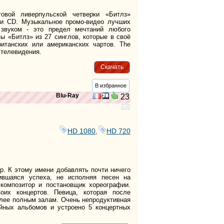
товой ливерпульской четверки «Битлз»
 и CD. Музыкальное промо-видео лучших
 звуком - это предел мечтаний любого
ы «Битлз» из 27 синглов, которые в своё
ританских или американских чартов. The
 телевидения.
Скачать
В избранное
Blu-Ray
23
HD 1080
HD 720
,
р. К этому имени добавлять почти ничего
ившаяся успеха, не исполняя песен на
 композитор и постановщик хореографии.
их концертов. Певица, которая после
олее полным залам. Очень непродуктивная
ийных альбомов и устроено 5 концертных