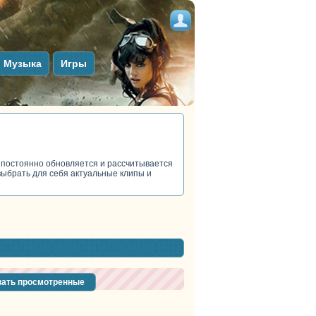
Музыка
Игры
 постоянно обновляется и рассчитывается
 выбрать для себя актуальные клипы и
тег
тег
тег
ать просмотренные
тег
тег
тег