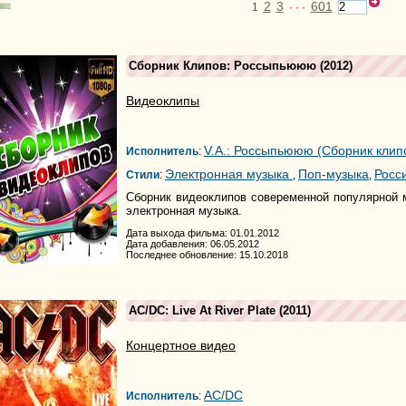
2
3
601
1
· · ·
Сборник Клипов: Россыпьююю
(2012)
Видеоклипы
V.A.: Россыпьююю (Сборник клип
Исполнитель
:
Электронная музыка
Поп-музыка
Росс
Стили
:
,
,
Сборник видеоклипов совеременной популярной м
электронная музыка.
Дата выхода фильма: 01.01.2012
Дата добавления: 06.05.2012
Последнее обновление: 15.10.2018
AC/DC: Live At River Plate
(2011)
Концертное видео
AC/DC
Исполнитель
: