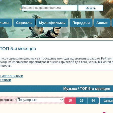
льмы
Сериалы
Мультфильмы
Передачи
Аниме
ТОП 6-и месяцев
писок самых популярных за последние полгода музыкальных раздач. Рейтинг
сходя из количества просмотров и оценок зрителей для того, чтобы вы могли
онцерты.
е исполнители
е стили
Музыка
/ ТОП 6-и месяцев
ртировать:
15
25
50
Скрыв