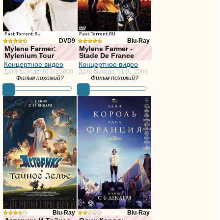
DVD9
Blu-Ray
Mylene Farmer:
Mylene Farmer -
Mylenium Tour
Stade De France
из 10,
из 10,
Концертное видео
Концертное видео
голосов:29
голосов:47
Дата выхода: 01.01.2000
Дата выхода: 01.01.2009
Фильм похожий?
Фильм похожий?
Blu-Ray
Blu-Ray