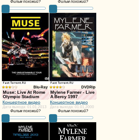
Фильм похожий?
Фильм похожий?
голосов:11
Blu-Ray
DVDRip
Muse: Live At Rome
Mylene Farmer - Live
Olympic Stadium
A Bercy 1997
недостаточно
из 10,
Концертное видео
Концертное видео
голосов
голосов:12
Дата выхода: 01.01.2013
Дата выхода: 01.01.2000
Фильм похожий?
Фильм похожий?
фильма