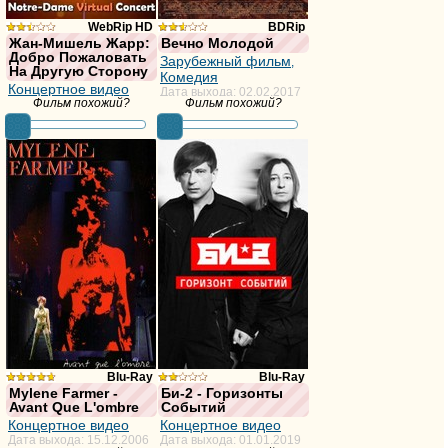
WebRip HD
BDRip
Жан-Мишель Жарр:
Вечно Молодой
Добро Пожаловать
недостаточно
из
Зарубежный фильм
,
На Другую Сторону
Комедия
голосов
10,
Концертное видео
Дата выхода: 02.02.2017
Фильм похожий?
Фильм похожий?
Дата выхода: 01.01.2021
фильма
голосов:29
Blu-Ray
Blu-Ray
Mylene Farmer -
Би-2 - Горизонты
Avant Que L'ombre
Событий
из 10,
из
Концертное видео
Концертное видео
голосов:43
10,
Дата выхода: 15.12.2006
Дата выхода: 01.01.2019