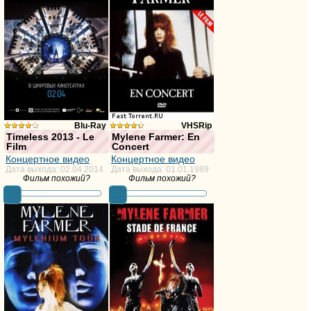
Blu-Ray
VHSRip
Timeless 2013 - Le
Mylene Farmer: En
Film
Concert
из 10,
из 10,
Концертное видео
Концертное видео
голосов:31
голосов:20
Дата выхода: 02.04.2014
Дата выхода: 01.01.1989
Фильм похожий?
Фильм похожий?