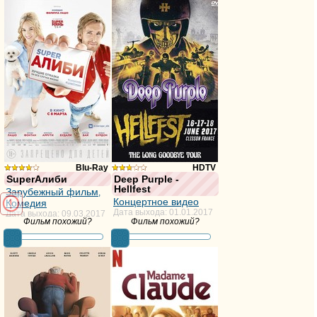
Blu-Ray
HDTV
SuperАлиби
Deep Purple -
Hellfest
из 10,
недостаточно
Зарубежный фильм
,
Концертное видео
Комедия
голосов:348
голосов
Дата выхода: 01.01.2017
Дата выхода: 09.03.2017
Фильм похожий?
Фильм похожий?
фильма