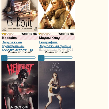
WebRip HD
WebRip HD
Коробка
Мадам Клод
недостаточно
из
Зарубежные
Биография
,
мультфильмы
Зарубежный фильм
,
голосов
10,
Короткометражный
Дата выхода: 02.04.2021
Фильм похожий?
Фильм похожий?
Дата выхода: 01.01.2017
фильма
голосов:10