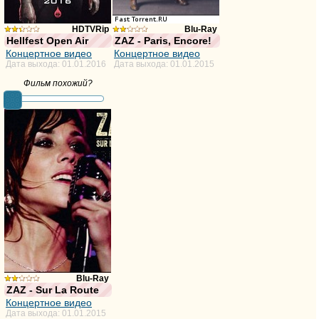
HDTVRip
Blu-Ray
Hellfest Open Air
ZAZ - Paris, Encore!
недостаточно
недостаточно
Концертное видео
Концертное видео
Дата выхода: 01.01.2016
Дата выхода: 01.01.2015
голосов
голосов
Фильм похожий?
фильма
фильма
Blu-Ray
ZAZ - Sur La Route
недостаточно
Концертное видео
Дата выхода: 01.01.2015