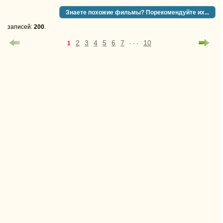
голосов
Знаете похожие фильмы? Порекомендуйте их...
фильма
записей:
200
.
2
3
4
5
6
7
10
1
· · ·