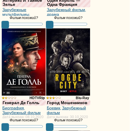
Астерикс И Тайное
Один Король —
Зелье
Одна Франция
из 10,
из
Зарубежные
Зарубежный фильм
,
голосов:70
10,
мультфильмы
драма
,
Фильм похожий?
Фильм похожий?
Комедия
Дата выхода: 04.10.2018
голосов:17
Дата выхода: 17.01.2019
HDTVRip
Blu-Ray
Генерал Де Голль
Город Мошенников
из
из
Биография
Боевик
Зарубежный
,
,
Зарубежный фильм
фильм
10,
10,
Дата выхода: 08.10.2020
Дата выхода: 30.10.2020
Фильм похожий?
Фильм похожий?
голосов:20
голосов:105