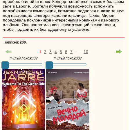
приобрело иной оттенок. Концерт состоялся в самом большом
зале в Европе. Зрители получили возможность вспомнить
полюбившиеся композиции, возможно подпевая и даже танцуя
под настоящие шлягеры исполнительницы. Также, Милен
порадовала поклонников интересными новинками из нового
альбома. Она воплотила весь спектр эмоций в свои песни,
чтобы подарить их благодарному слушателю.
записей:
200
.
2
3
4
5
6
7
10
1
· · ·
Фильм похожий?
Фильм похожий?