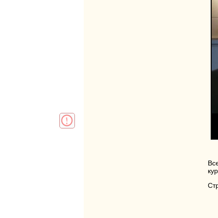
Вс
ку
Ст