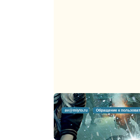
av@miyto.ru
Обращение к пользова