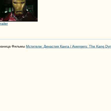
railer
раница Фильмы
Мстители: Династия Канга / Avengers: The Kang Dyn