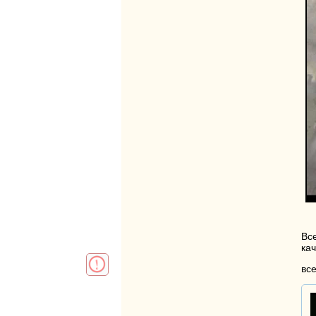
Вс
ка
вс