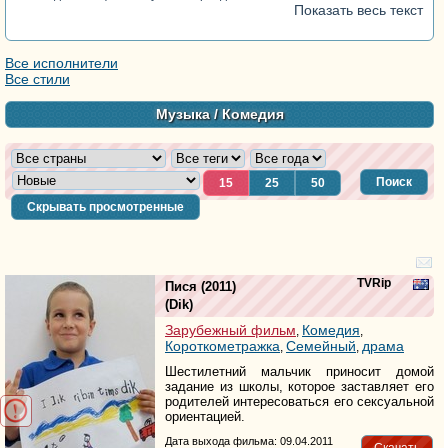
Показать весь текст
Все исполнители
Все стили
Музыка
/ Комедия
Поиск
15
25
50
Скрывать просмотренные
TVRip
Пися
(2011)
(
Dik
)
Зарубежный фильм
Комедия
,
,
Короткометражка
Семейный
драма
,
,
Шестилетний мальчик приносит домой
задание из школы, которое заставляет его
родителей интересоваться его сексуальной
ориентацией.
Дата выхода фильма: 09.04.2011
Скачать