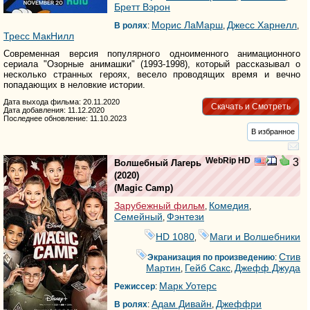
Бретт Вэрон
Морис ЛаМарш
Джесс Харнелл
В ролях
:
,
,
Тресс МакНилл
Современная версия популярного одноименного анимационного
сериала "Озорные анимашки" (1993-1998), который рассказывал о
несколько странных героях, весело проводящих время и вечно
попадающих в неловкие истории.
Дата выхода фильма: 20.11.2020
Скачать и Смотреть
Дата добавления: 11.12.2020
Последнее обновление: 11.10.2023
В избранное
WebRip HD
3
Волшебный Лагерь
(2020)
(
Magic Camp
)
Зарубежный фильм
Комедия
,
,
Семейный
Фэнтези
,
HD 1080
Маги и Волшебники
,
Стив
Экранизация по произведению
:
Мартин
Гейб Сакс
Джефф Джуда
,
,
Марк Уотерс
Режиссер
:
Адам Дивайн
Джеффри
В ролях
:
,