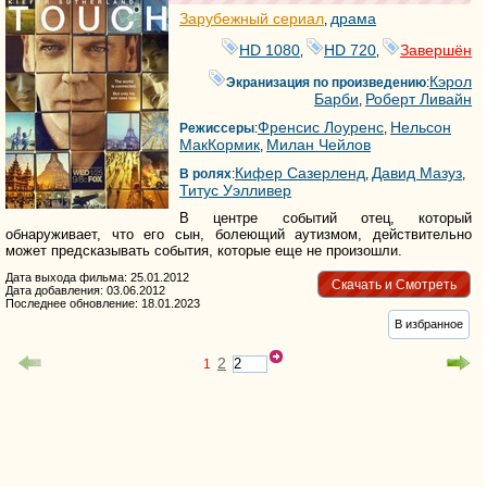
Зарубежный сериал
драма
,
HD 1080
HD 720
Завершён
,
,
Кэрол
Экранизация по произведению
:
Барби
Роберт Ливайн
,
Френсис Лоуренс
Нельсон
Режиссеры
:
,
МакКормик
Милан Чейлов
,
Кифер Сазерленд
Давид Мазуз
В ролях
:
,
,
Титус Уэлливер
В центре событий отец, который
обнаруживает, что его сын, болеющий аутизмом, действительно
может предсказывать события, которые еще не произошли.
Дата выхода фильма: 25.01.2012
Скачать и Смотреть
Дата добавления: 03.06.2012
Последнее обновление: 18.01.2023
В избранное
2
1