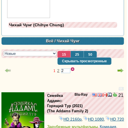
Чихай Чунг (Chihye Chung)
Всё
/ Чихай Чунг
15
25
50
Скрывать просмотренные
2
1
Blu-Ray
21
Семейка
Аддамс:
Горящий Тур
(2021)
(
The Addams Family 2
)
HD 2160р
HD 1080
HD 720
,
,
Зарубежные мультфильмы
Комедия
,
,