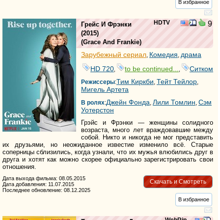
В избранное
HDTV
9
Грейс И Фрэнки
(2015)
(
Grace And Frankie
)
Зарубежный сериал
Комедия
драма
,
,
HD 720
to be continued...
Ситком
,
,
Тим Киркби
Тейт Тейлор
Режиссеры
:
,
,
Мигель Артета
Джейн Фонда
Лили Томлин
Сэм
В ролях
:
,
,
Уотерстон
Грэйс и Фрэнки — женщины солидного
возраста, много лет враждовавшие между
собой. Никто и никогда не мог представить
их друзьями, но неожиданное известие изменило всё. Старые
соперницы сблизились, когда узнали, что их мужья влюбились друг в
друга и хотят как можно скорее официально зарегистрировать свои
отношения.
Дата выхода фильма: 08.05.2015
Скачать и Смотреть
Дата добавления: 11.07.2015
Последнее обновление: 08.12.2025
В избранное