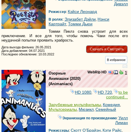
Дивэлл
Кэйси Леонард
Режиссер
:
Элизабет Дэйли
Нэнси
В ролях
:
,
Картрайт
Томми Дьюи
,
Томми Пиклз снова устроит для всех
приключение. И все для того, чтобы помочь Чаки после его
неудачной попытки проявить храбрость.
Дата выхода фильма: 26.05.2021
Скачать и Смотреть
Дата добавления: 04.07.2021
Последнее обновление: 10.03.2022
В избранное
WebRip HD
1
Озорные
Анимашки
(2020)
(
Animaniacs
)
HD 1080
HD 720
to be
,
,
continued...
Зарубежные мультфильмы
Комедия
,
,
Мультсериалы
Мюзикл
Семейный
,
,
Уилл
Экранизация по произведению
:
Лиман
Скотт О’Брайэн
Кэти Райс
Режиссеры
:
,
,