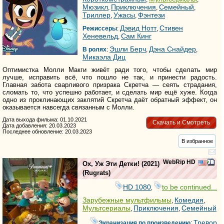
Мюзикл
Приключения
Семейный
,
,
,
Триллер
Ужасы
Фэнтези
,
,
Дэвид Нотт
Стивен
Режиссеры
:
,
Хеневельд
Сам Кинг
,
Эшли Берч
Дэна Снайдер
В ролях
:
,
,
Микаэла Диц
Оптимистка Молли Макги живёт ради того, чтобы сделать мир
лучше, исправить всё, что пошло не так, и принести радость.
Главная забота сварливого призрака Скретча — сеять страдания,
сломать то, что успешно работает, и сделать мир ещё хуже. Когда
одно из проклинающих заклятий Скретча даёт обратный эффект, он
оказывается навсегда связанным с Молли.
Дата выхода фильма: 01.10.2021
Скачать и Смотреть
Дата добавления: 20.03.2023
Последнее обновление: 20.03.2023
В избранное
WebRip HD
Ох, Уж Эти Детки!
(2021)
(
Rugrats
)
HD 1080
to be continued...
,
Зарубежные мультфильмы
Комедия
,
,
Мультсериалы
Приключения
Семейный
,
,
Тревор
Экранизация по произведению
: