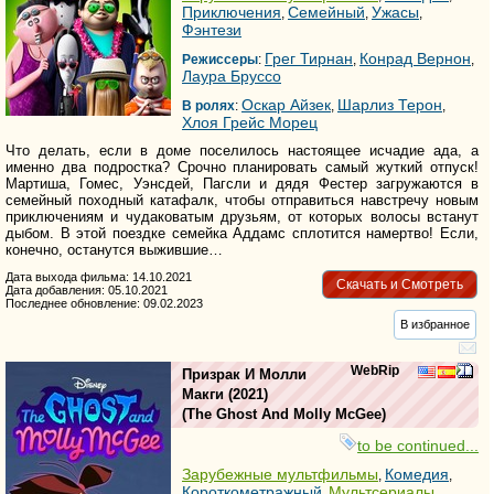
Приключения
Семейный
Ужасы
,
,
,
Фэнтези
Грег Тирнан
Конрад Вернон
Режиссеры
:
,
,
Лаура Бруссо
Оскар Айзек
Шарлиз Терон
В ролях
:
,
,
Хлоя Грейс Морец
Что делать, если в доме поселилось настоящее исчадие ада, а
именно два подростка? Срочно планировать самый жуткий отпуск!
Мартиша, Гомес, Уэнсдей, Пагсли и дядя Фестер загружаются в
семейный походный катафалк, чтобы отправиться навстречу новым
приключениям и чудаковатым друзьям, от которых волосы встанут
дыбом. В этой поездке семейка Аддамс сплотится намертво! Если,
конечно, останутся выжившие…
Дата выхода фильма: 14.10.2021
Скачать и Смотреть
Дата добавления: 05.10.2021
Последнее обновление: 09.02.2023
В избранное
WebRip
Призрак И Молли
Макги
(2021)
(
The Ghost And Molly McGee
)
to be continued...
Зарубежные мультфильмы
Комедия
,
,
Короткометражный
Мультсериалы
,
,