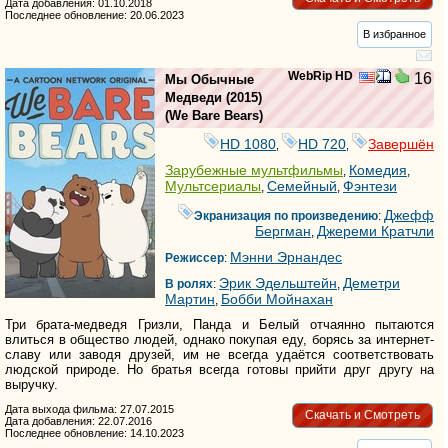
Дата добавления: 01.10.2018
Последнее обновление: 20.06.2023
В избранное
WebRip HD
16
Мы Обычные
Медведи
(2015)
(
We Bare Bears
)
HD 1080
HD 720
Завершён
,
,
Зарубежные мультфильмы
Комедия
,
,
Мультсериалы
Семейный
Фэнтези
,
,
Джефф
Экранизация по произведению
:
Бергман
Джереми Кратчли
,
Мэнни Эрнандес
Режиссер
:
Эрик Эдельштейн
Деметри
В ролях
:
,
Мартин
Бобби Мойнахан
,
Три брата-медведя Гризли, Панда и Белый отчаянно пытаются
влиться в общество людей, однако покупая еду, борясь за интернет-
славу или заводя друзей, им не всегда удаётся соответствовать
людской природе. Но братья всегда готовы прийти друг другу на
выручку.
Дата выхода фильма: 27.07.2015
Скачать и Смотреть
Дата добавления: 22.07.2016
Последнее обновление: 14.10.2023