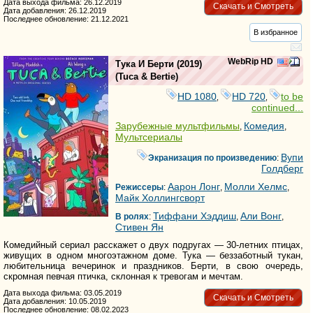
Дата выхода фильма: 26.12.2019
Скачать и Смотреть
Дата добавления: 26.12.2019
Последнее обновление: 21.12.2021
В избранное
WebRip HD
Тука И Берти
(2019)
(
Tuca & Bertie
)
HD 1080
HD 720
to be
,
,
continued...
Зарубежные мультфильмы
Комедия
,
,
Мультсериалы
Вупи
Экранизация по произведению
:
Голдберг
Аарон Лонг
Молли Хелмс
Режиссеры
:
,
,
Майк Холлингсворт
Тиффани Хэддиш
Али Вонг
В ролях
:
,
,
Стивен Ян
Комедийный сериал расскажет о двух подругах — 30-летних птицах,
живущих в одном многоэтажном доме. Тука — беззаботный тукан,
любительница вечеринок и праздников. Берти, в свою очередь,
скромная певчая птичка, склонная к тревогам и мечтам.
Дата выхода фильма: 03.05.2019
Скачать и Смотреть
Дата добавления: 10.05.2019
Последнее обновление: 08.02.2023