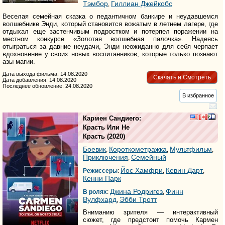
Тэмбор
Гиллиан Джейкобс
,
Веселая семейная сказка о педантичном банкире и неудавшемся
волшебнике Энди, который становится вожатым в летнем лагере, где
отдыхал еще застенчивым подростком и потерпел поражении на
местном конкурсе «Золотая волшебная палочка». Надеясь
отыграться за давние неудачи, Энди неожиданно для себя черпает
вдохновение у своих новых воспитанников, которые только познают
азы магии.
Дата выхода фильма: 14.08.2020
Скачать и Смотреть
Дата добавления: 14.08.2020
Последнее обновление: 24.08.2020
В избранное
Кармен Сандиего:
Красть Или Не
Красть
(2020)
Боевик
Короткометражка
Мультфильм
,
,
,
Приключения
Семейный
,
Йос Хамфри
Кевин Дарт
Режиссеры
:
,
,
Кенни Парк
Джина Родригез
Финн
В ролях
:
,
Вулфхард
Эбби Тротт
,
Вниманию зрителя — интерактивный
сюжет, где предстоит помочь Кармен