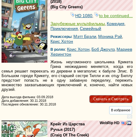
(2018)
(
Big City Greens
)
HD 1080
to be continued...
,
Зарубежные мультфильмы
Комедия
,
,
Приключения
Семейный
,
Мэтт Брэли
Моника Рэй
Режиссеры
:
,
,
Крис Хотон
Крис Хотон
Боб Джоулз
Мариев
В ролях
:
,
,
Херингтон
Жизнь неугомонного школьника Крикета
Грина неожиданно меняется, когда его
семья решает переехать из деревни в мегаполис к бабуле Элис. В
Большом городе Крикету, его старшей сестре Тилли и их отцу Биллу
предстоит попасть не в одну забавную переделку, пережить
множество захватывающих приключений и, конечно, найти новых
друзей.
Дата выхода фильма: 03.09.2018
Скачать и Смотреть
Дата добавления: 30.11.2018
Последнее обновление: 30.11.2018
В избранное
WebRip HD
Крейг Из Царства
Ручья
(2017)
(
Craig Of The Creek
)