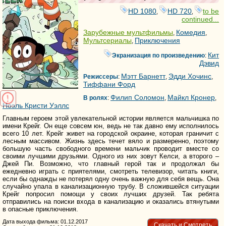
HD 1080
HD 720
to be
,
,
continued...
Зарубежные мультфильмы
Комедия
,
,
Мультсериалы
Приключения
,
Кит
Экранизация по произведению
:
Дэвид
Мэтт Барнетт
Эдди Хочинс
Режиссеры
:
,
,
Тиффани Форд
Филип Соломон
Майкл Кронер
В ролях
:
,
,
Ноэль Кристи Уэллс
Главным героем этой увлекательной истории является мальчишка по
имени Крейг. Он еще совсем юн, ведь не так давно ему исполнилось
всего 10 лет. Крейг живет на городской окраине, которая граничит с
лесным массивом. Жизнь здесь течет вяло и размеренно, поэтому
большую часть свободного времени мальчик проводит вместе со
своими лучшими друзьями. Одного из них зовут Келси, а второго –
Джей Пи. Возможно, что главный герой так и продолжал бы
ежедневно играть с приятелями, смотреть телевизор, читать книги,
если бы однажды не потерял одну очень важную для себя вещь. Она
случайно упала в канализационную трубу. В сложившейся ситуации
Крейг попросил помощи у своих лучших друзей. Так ребята
отправились на поиски входа в канализацию и оказались втянутыми
в опасные приключения.
Дата выхода фильма: 01.12.2017
Скачать и Смотреть