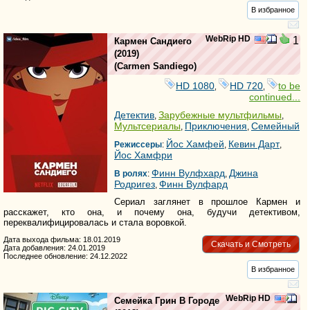
В избранное
WebRip HD
1
Кармен Сандиего
(2019)
(
Carmen Sandiego
)
HD 1080
HD 720
to be
,
,
continued...
Детектив
Зарубежные мультфильмы
,
,
Мультсериалы
Приключения
Семейный
,
,
Йос Хамфей
Кевин Дарт
Режиссеры
:
,
,
Йос Хамфри
Финн Вулфхард
Джина
В ролях
:
,
Родригез
Финн Вулфард
,
Сериал заглянет в прошлое Кармен и
расскажет, кто она, и почему она, будучи детективом,
переквалифицировалась и стала воровкой.
Дата выхода фильма: 18.01.2019
Скачать и Смотреть
Дата добавления: 24.01.2019
Последнее обновление: 24.12.2022
В избранное
WebRip HD
Семейка Грин В Городе