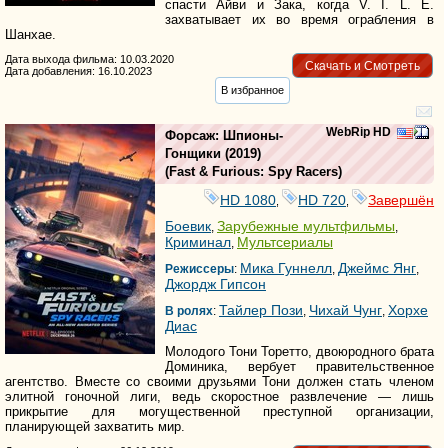
спасти Айви и Зака, когда V. I. L. E.
захватывает их во время ограбления в
Шанхае.
Дата выхода фильма: 10.03.2020
Скачать и Смотреть
Дата добавления: 16.10.2023
В избранное
WebRip HD
Форсаж: Шпионы-
Гонщики
(2019)
(
Fast & Furious: Spy Racers
)
HD 1080
HD 720
Завершён
,
,
Боевик
Зарубежные мультфильмы
,
,
Криминал
Мультсериалы
,
Мика Гуннелл
Джеймс Янг
Режиссеры
:
,
,
Джордж Гипсон
Тайлер Пози
Чихай Чунг
Хорхе
В ролях
:
,
,
Диас
Молодого Тони Торетто, двоюродного брата
Доминика, вербует правительственное
агентство. Вместе со своими друзьями Тони должен стать членом
элитной гоночной лиги, ведь скоростное развлечение — лишь
прикрытие для могущественной преступной организации,
планирующей захватить мир.