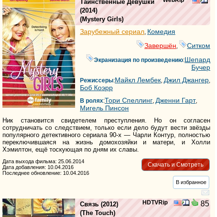
WebRip
Таинственные Девушки
(2014)
(
Mystery Girls
)
Зарубежный сериал
Комедия
,
Завершён
Ситком
,
Шепард
Экранизация по произведению
:
Бучер
Майкл Лембек
Джил Джангер
Режиссеры
:
,
,
Боб Коэрр
Тори Спеллинг
Дженни Гарт
В ролях
:
,
,
Мигель Пинсон
Ник становится свидетелем преступления. Но он согласен
сотрудничать со следствием, только если дело будут вести звёзды
популярного детективного сериала 90-х — Чарли Контур, полностью
переключившаяся на жизнь домохозяйки и матери, и Холли
Хэмилтон, ещё тоскующая по дням их славы.
Дата выхода фильма: 25.06.2014
Скачать и Смотреть
Дата добавления: 10.04.2016
Последнее обновление: 10.04.2016
В избранное
HDTVRip
85
Связь
(2012)
(
The Touch
)