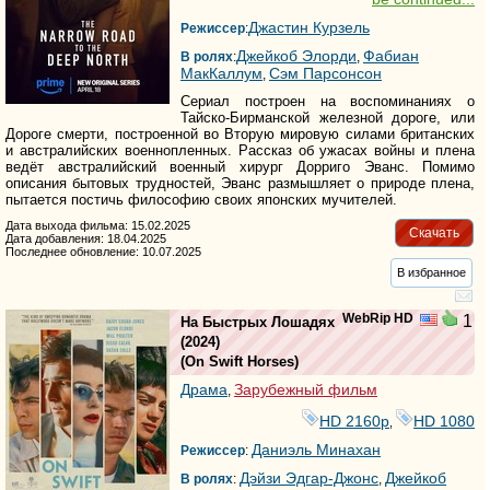
Джастин Курзель
Режиссер
:
Джейкоб Элорди
Фабиан
В ролях
:
,
МакКаллум
Сэм Парсонсон
,
Сериал построен на воспоминаниях о
Тайско-Бирманской железной дороге, или
Дороге смерти, построенной во Вторую мировую силами британских
и австралийских военнопленных. Рассказ об ужасах войны и плена
ведёт австралийский военный хирург Дорриго Эванс. Помимо
описания бытовых трудностей, Эванс размышляет о природе плена,
пытается постичь философию своих японских мучителей.
Дата выхода фильма: 15.02.2025
Скачать
Дата добавления: 18.04.2025
Последнее обновление: 10.07.2025
В избранное
WebRip HD
1
На Быстрых Лошадях
(2024)
(
On Swift Horses
)
Драма
Зарубежный фильм
,
HD 2160р
HD 1080
,
Даниэль Минахан
Режиссер
:
Дэйзи Эдгар-Джонс
Джейкоб
В ролях
:
,