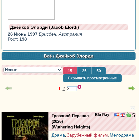
Джейкоб Элорди (Jacob Elordi)
26 Июнь 1997
Брисбен, Австралия
Рост:
198
Всё
/ Джейкоб Элорди
15
25
50
Скрывать просмотренные
2
1
Blu-Ray
5
Грозовой Перевал
(2026)
(
Wuthering Heights
)
Драма
Зарубежный фильм
Мелодрама
,
,