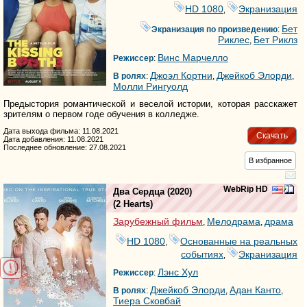
HD 1080
Экранизация
,
Бет
Экранизация по произведению
:
Риклес
Бет Риклз
,
Винс Марчелло
Режиссер
:
Джоэл Кортни
Джейкоб Элорди
В ролях
:
,
,
Молли Рингуолд
Предыстория романтической и веселой истории, которая расскажет
зрителям о первом годе обучения в колледже.
Дата выхода фильма: 11.08.2021
Скачать
Дата добавления: 11.08.2021
Последнее обновление: 27.08.2021
В избранное
WebRip HD
Два Сердца
(2020)
(
2 Hearts
)
Зарубежный фильм
Мелодрама
драма
,
,
HD 1080
Основанные на реальных
,
событиях
Экранизация
,
Лэнс Хул
Режиссер
:
Джейкоб Элорди
Адан Канто
В ролях
:
,
,
Тиера Сковбай