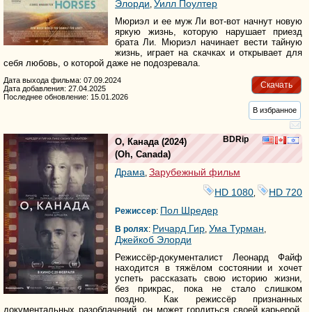
Элорди
Уилл Поултер
,
Мюриэл и ее муж Ли вот-вот начнут новую
яркую жизнь, которую нарушает приезд
брата Ли. Мюриэл начинает вести тайную
жизнь, играет на скачках и открывает для
себя любовь, о которой даже не подозревала.
Дата выхода фильма: 07.09.2024
Скачать
Дата добавления: 27.04.2025
Последнее обновление: 15.01.2026
В избранное
BDRip
О, Канада
(2024)
(
Oh, Canada
)
Драма
Зарубежный фильм
,
HD 1080
HD 720
,
Пол Шредер
Режиссер
:
Ричард Гир
Ума Турман
В ролях
:
,
,
Джейкоб Элорди
Режиссёр-документалист Леонард Файф
находится в тяжёлом состоянии и хочет
успеть рассказать свою историю жизни,
без прикрас, пока не стало слишком
поздно. Как режиссёр признанных
документальных разоблачений, он может гордиться своей карьерой,