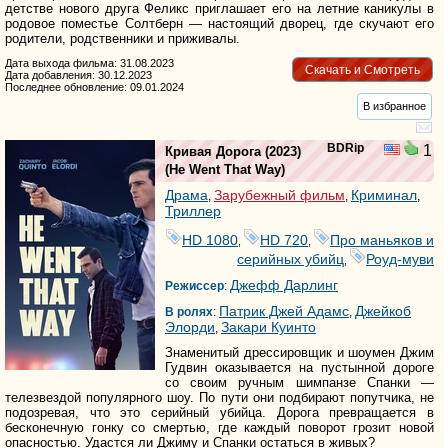
детстве нового друга Феликс приглашает его на летние каникулы в
родовое поместье Солтберн — настоящий дворец, где скучают его
родители, родственники и приживалы.
Дата выхода фильма: 31.08.2023
Скачать и Смотреть
Дата добавления: 30.12.2023
Последнее обновление: 09.01.2024
В избранное
BDRip
1
Кривая Дорога
(2023)
(
He Went That Way
)
Драма
Зарубежный фильм
Криминал
,
,
,
Триллер
HD 1080
HD 720
Про маньяков и
,
,
серийных убийц
Роуд-муви
,
Джефф Дарлинг
Режиссер
:
Патрик Джей Адамс
Джейкоб
В ролях
:
,
Элорди
Закари Куинто
,
Знаменитый дрессировщик и шоумен Джим
Гудвин оказывается на пустынной дороге
со своим ручным шимпанзе Спанки —
телезвездой популярного шоу. По пути они подбирают попутчика, не
подозревая, что это серийный убийца. Дорога превращается в
бесконечную гонку со смертью, где каждый поворот грозит новой
опасностью. Удастся ли Джиму и Спанки остаться в живых?