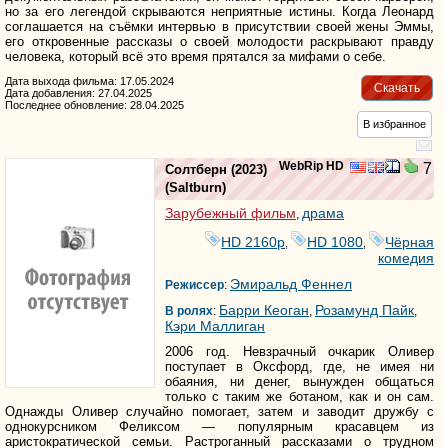
но за его легендой скрываются неприятные истины. Когда Леонард
соглашается на съёмки интервью в присутствии своей жены Эммы,
его откровенные рассказы о своей молодости раскрывают правду
человека, который всё это время прятался за мифами о себе.
Дата выхода фильма: 17.05.2024
Скачать
Дата добавления: 27.04.2025
Последнее обновление: 28.04.2025
В избранное
WebRip HD
7
Солтберн
(2023)
(
Saltburn
)
Зарубежный фильм
драма
,
HD 2160р
HD 1080
Чёрная
,
,
комедия
Эмиральд Феннел
Режиссер
:
Барри Кеоган
Розамунд Пайк
В ролях
:
,
,
Кэри Маллиган
2006 год. Невзрачный очкарик Оливер
поступает в Оксфорд, где, не имея ни
обаяния, ни денег, вынужден общаться
только с таким же ботаном, как и он сам.
Однажды Оливер случайно помогает, затем и заводит дружбу с
однокурсником Феликсом — популярным красавцем из
аристократической семьи. Растроганный рассказами о трудном