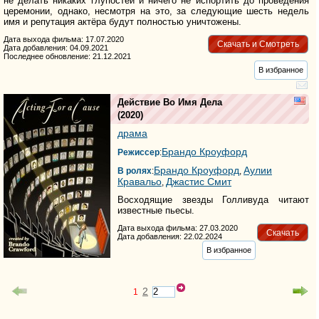
не делать никаких глупостей и ничего не испортить до проведения
церемонии, однако, несмотря на это, за следующие шесть недель
имя и репутация актёра будут полностью уничтожены.
Дата выхода фильма: 17.07.2020
Скачать и Смотреть
Дата добавления: 04.09.2021
Последнее обновление: 21.12.2021
В избранное
Действие Во Имя Дела
(2020)
драма
Брандо Кроуфорд
Режиссер
:
Брандо Кроуфорд
Аулии
В ролях
:
,
Кравальо
Джастис Смит
,
Восходящие звезды Голливуда читают
известные пьесы.
Дата выхода фильма: 27.03.2020
Скачать
Дата добавления: 22.02.2024
В избранное
2
1