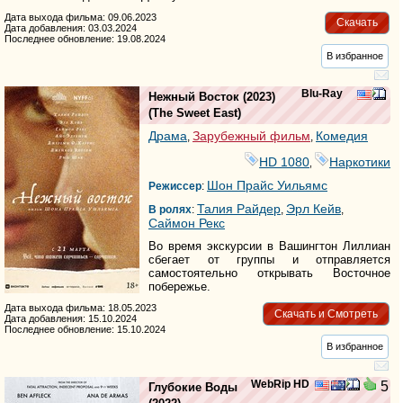
Дата выхода фильма: 09.06.2023
Скачать
Дата добавления: 03.03.2024
Последнее обновление: 19.08.2024
В избранное
Blu-Ray
Нежный Восток
(2023)
(
The Sweet East
)
Драма
Зарубежный фильм
Комедия
,
,
HD 1080
Наркотики
,
Шон Прайс Уильямс
Режиссер
:
Талия Райдер
Эрл Кейв
В ролях
:
,
,
Саймон Рекс
Во время экскурсии в Вашингтон Лиллиан
сбегает от группы и отправляется
самостоятельно открывать Восточное
побережье.
Дата выхода фильма: 18.05.2023
Скачать и Смотреть
Дата добавления: 15.10.2024
Последнее обновление: 15.10.2024
В избранное
WebRip HD
5
Глубокие Воды