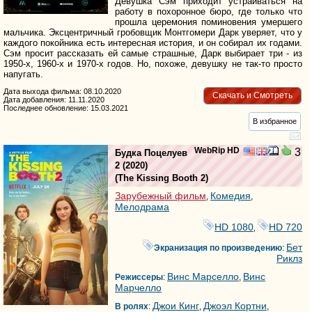
Девушка Сэм приходит устраиваться на
работу в похоронное бюро, где только что
прошла церемония поминовения умершего
мальчика. Эксцентричный гробовщик Монтгомери Дарк уверяет, что у
каждого покойника есть интересная история, и он собирал их годами.
Сэм просит рассказать ей самые страшные, Дарк выбирает три - из
1950-х, 1960-х и 1970-х годов. Но, похоже, девушку не так-то просто
напугать.
Дата выхода фильма: 08.10.2020
Скачать и Смотреть
Дата добавления: 11.11.2020
Последнее обновление: 15.03.2021
В избранное
WebRip HD
3
Будка Поцелуев
2
(2020)
(
The Kissing Booth 2
)
Зарубежный фильм
Комедия
,
,
Мелодрама
HD 1080
HD 720
,
Бет
Экранизация по произведению
:
Риклз
Винс Марселло
Винс
Режиссеры
:
,
Марчелло
Джои Кинг
Джоэл Кортни
В ролях
:
,
,