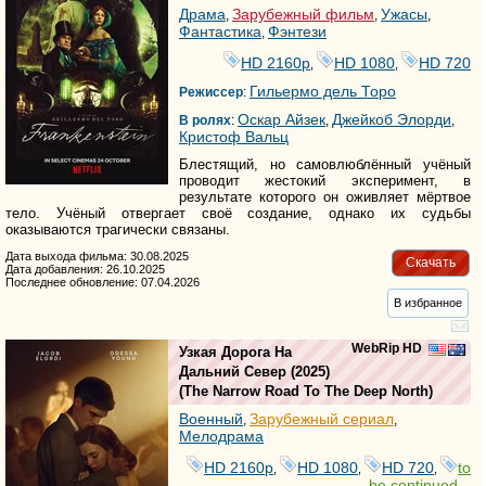
Драма
Зарубежный фильм
Ужасы
,
,
,
Фантастика
Фэнтези
,
HD 2160р
HD 1080
HD 720
,
,
Гильермо дель Торо
Режиссер
:
Оскар Айзек
Джейкоб Элорди
В ролях
:
,
,
Кристоф Вальц
Блестящий, но самовлюблённый учёный
проводит жестокий эксперимент, в
результате которого он оживляет мёртвое
тело. Учёный отвергает своё создание, однако их судьбы
оказываются трагически связаны.
Дата выхода фильма: 30.08.2025
Скачать
Дата добавления: 26.10.2025
Последнее обновление: 07.04.2026
В избранное
WebRip HD
Узкая Дорога На
Дальний Север
(2025)
(
The Narrow Road To The Deep North
)
Военный
Зарубежный сериал
,
,
Мелодрама
HD 2160р
HD 1080
HD 720
to
,
,
,
be continued...