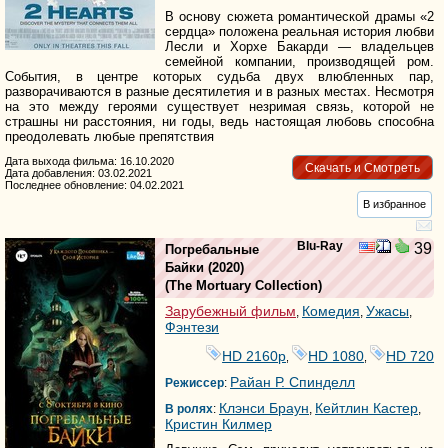
В основу сюжета романтической драмы «2
сердца» положена реальная история любви
Лесли и Хорхе Бакарди — владельцев
семейной компании, производящей ром.
События, в центре которых судьба двух влюбленных пар,
разворачиваются в разные десятилетия и в разных местах. Несмотря
на это между героями существует незримая связь, которой не
страшны ни расстояния, ни годы, ведь настоящая любовь способна
преодолевать любые препятствия
Дата выхода фильма: 16.10.2020
Скачать и Смотреть
Дата добавления: 03.02.2021
Последнее обновление: 04.02.2021
В избранное
Blu-Ray
39
Погребальные
Байки
(2020)
(
The Mortuary Collection
)
Зарубежный фильм
Комедия
Ужасы
,
,
,
Фэнтези
HD 2160р
HD 1080
HD 720
,
,
Райан Р. Спинделл
Режиссер
:
Клэнси Браун
Кейтлин Кастер
В ролях
:
,
,
Кристин Килмер