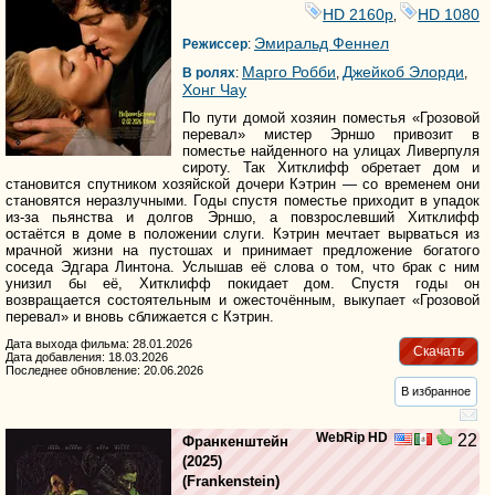
HD 2160р
HD 1080
,
Эмиральд Феннел
Режиссер
:
Марго Робби
Джейкоб Элорди
В ролях
:
,
,
Хонг Чау
По пути домой хозяин поместья «Грозовой
перевал» мистер Эрншо привозит в
поместье найденного на улицах Ливерпуля
сироту. Так Хитклифф обретает дом и
становится спутником хозяйской дочери Кэтрин — со временем они
становятся неразлучными. Годы спустя поместье приходит в упадок
из-за пьянства и долгов Эрншо, а повзрослевший Хитклифф
остаётся в доме в положении слуги. Кэтрин мечтает вырваться из
мрачной жизни на пустошах и принимает предложение богатого
соседа Эдгара Линтона. Услышав её слова о том, что брак с ним
унизил бы её, Хитклифф покидает дом. Спустя годы он
возвращается состоятельным и ожесточённым, выкупает «Грозовой
перевал» и вновь сближается с Кэтрин.
Дата выхода фильма: 28.01.2026
Скачать
Дата добавления: 18.03.2026
Последнее обновление: 20.06.2026
В избранное
WebRip HD
22
Франкенштейн
(2025)
(
Frankenstein
)