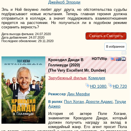
Джейкоб Элорди
Эль и Ной безумно любят друг друга, но обстоятельства судьбы
подбрасывают новые испытания. Теперь главная героиня должна
отправиться в колледж, а значит поддерживать взаимоотношения
придется на расстоянии. Но получиться ли в подобном режиме
сохранить верность?
Дата выхода фильма: 24.07.2020
Скачать и Смотреть
Дата добавления: 24.07.2020
Последнее обновление: 29.11.2020
В избранное
HDTVRip
Крокодил Данди В
Голливуде
(2020)
(
The Very Excellent Mr. Dundee
)
Зарубежный фильм
Комедия
,
HD 1080
HD 720
,
Дин Мерфи
Режиссер
:
Пол Хоган
Дороти Адамс
Труди
В ролях
:
,
,
Аджер
История об актере Поле Хогане,
знаменитом Крокодиле Данди, который
должен получить награду за вклад в
комедийный жанр. Его агент просит Пола