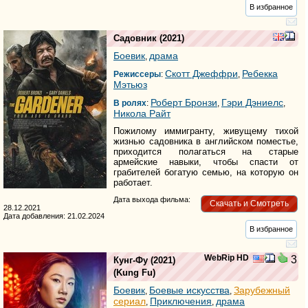
В избранное
Садовник
(2021)
Боевик
драма
,
Скотт Джеффри
Ребекка
Режиссеры
:
,
Мэтьюз
Роберт Бронзи
Гэри Дэниелс
В ролях
:
,
,
Никола Райт
Пожилому иммигранту, живущему тихой
жизнью садовника в английском поместье,
приходится полагаться на старые
армейские навыки, чтобы спасти от
грабителей богатую семью, на которую он
работает.
Дата выхода фильма:
Скачать и Смотреть
28.12.2021
Дата добавления: 21.02.2024
В избранное
WebRip HD
3
Кунг-Фу
(2021)
(
Kung Fu
)
Боевик
Боевые искусства
Зарубежный
,
,
сериал
Приключения
драма
,
,