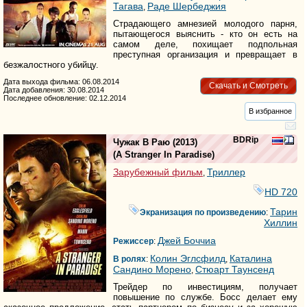
Тагава
Раде Шербеджия
,
Страдающего амнезией молодого парня,
пытающегося выяснить - кто он есть на
самом деле, похищает подпольная
преступная организация и превращает в
безжалостного убийцу.
Дата выхода фильма: 06.08.2014
Скачать и Смотреть
Дата добавления: 30.08.2014
Последнее обновление: 02.12.2014
В избранное
BDRip
Чужак В Раю
(2013)
(
A Stranger In Paradise
)
Зарубежный фильм
Триллер
,
HD 720
Тарин
Экранизация по произведению
:
Хиллин
Джей Боччиа
Режиссер
:
Колин Эглсфилд
Каталина
В ролях
:
,
Сандино Морено
Стюарт Таунсенд
,
Трейдер по инвестициям, получает
повышение по службе. Босс делает ему