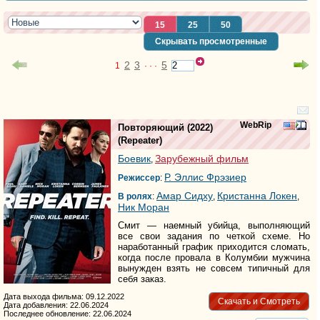
15
25
50
Скрывать просмотренные
2
3
5
1
· · ·
WebRip
Повторяющий
(2022)
(
Repeater
)
Боевик
Зарубежный фильм
,
Р. Эллис Фрэзиер
Режиссер
:
Амар Сидху
Кристанна Локен
В ролях
:
,
,
Ник Моран
Смит — наемный убийца, выполняющий
все свои задания по четкой схеме. Но
наработанный график приходится сломать,
когда после провала в Колумбии мужчина
вынужден взять не совсем типичный для
себя заказ.
Дата выхода фильма: 09.12.2022
Скачать и Смотреть
Дата добавления: 22.06.2024
Последнее обновление: 22.06.2024