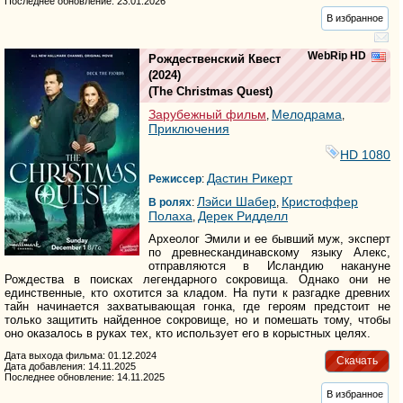
Последнее обновление: 23.01.2026
В избранное
WebRip HD
Рождественский Квест
(2024)
(
The Christmas Quest
)
Зарубежный фильм
Мелодрама
,
,
Приключения
HD 1080
Дастин Рикерт
Режиссер
:
Лэйси Шабер
Кристоффер
В ролях
:
,
Полаха
Дерек Ридделл
,
Археолог Эмили и ее бывший муж, эксперт
по древнескандинавскому языку Алекс,
отправляются в Исландию накануне
Рождества в поисках легендарного сокровища. Однако они не
единственные, кто охотится за кладом. На пути к разгадке древних
тайн начинается захватывающая гонка, где героям предстоит не
только защитить найденное сокровище, но и помешать тому, чтобы
оно оказалось в руках тех, кто использует его в корыстных целях.
Дата выхода фильма: 01.12.2024
Скачать
Дата добавления: 14.11.2025
Последнее обновление: 14.11.2025
В избранное