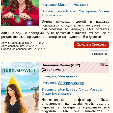
Маклейн Нельсон
Режиссер
:
Лэйси Шабер
Уэс Браун
Стивен
В ролях
:
,
,
Тоболовски
Эмили приезжает домой в надежде
повидаться с родителями, но узнаёт, что
они улетают во Флориду. Она остаётся
один на один с соседями. А те всячески пытаются втянуть её в
рождественские празднества, которые так надоели ей в детстве.
Дата выхода фильма: 26.11.2022
Скачать и Смотреть
Дата добавления: 02.02.2023
Последнее обновление: 02.02.2023
В избранное
Внезапная Волна
(2022)
(
Groundswell
)
Комедия
Мелодрама
,
Ли Фридлендер
Режиссер
:
Лэйси Шабер
Эктор Ривера
В ролях
:
,
,
Омар Бустаманте
Непризнанный шеф-повар Эмма
отправляется на Гавайи, чтобы сделать
перерыв в карьере и хорошенько всё
обдумать. Там она знакомится с