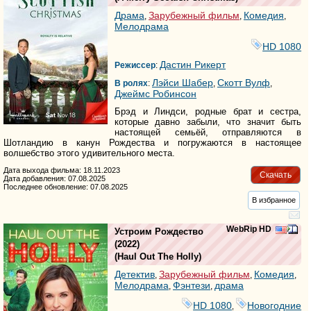
Драма
Зарубежный фильм
Комедия
,
,
,
Мелодрама
HD 1080
Дастин Рикерт
Режиссер
:
Лэйси Шабер
Скотт Вулф
В ролях
:
,
,
Джеймс Робинсон
Брэд и Линдси, родные брат и сестра,
которые давно забыли, что значит быть
настоящей семьёй, отправляются в
Шотландию в канун Рождества и погружаются в настоящее
волшебство этого удивительного места.
Дата выхода фильма: 18.11.2023
Скачать
Дата добавления: 07.08.2025
Последнее обновление: 07.08.2025
В избранное
WebRip HD
Устроим Рождество
(2022)
(
Haul Out The Holly
)
Детектив
Зарубежный фильм
Комедия
,
,
,
Мелодрама
Фэнтези
драма
,
,
HD 1080
Новогодние
,