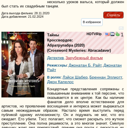
несколько уроков вальса, который должен
был стать их свадебным танцем.
Дата выхода фильма: 28.11.2020
Скачать
Дата добавления: 21.02.2024
В избранное
HDTVRip
1
Тайны
Кроссвордов:
Абратрупабра
(2020)
(
Crossword Mysteries: Abracadaver
)
Детектив
Зарубежный фильм
,
Джонатан Б. Райт
Джонатан
Режиссеры
:
,
Райт
Лэйси Шабер
Бреннан Эллиотт
В ролях
:
,
,
Джон Капелос
Концертные представления сопряжены с
повышенным вниманием к той персоне, что
оказывается в их центре. Как бы наличие
фанатов дело вполне естественное для
артистов, но проявление восхищения и интереса может выражаться
самым неожиданным образом. Настало время выступить перед
публикой одному иллюзионисту. Он и подумать не мог, что его
ожидает. Его убили. Тэсс полагает, что сможет раскрыть это жуткое
преступление. Она полна решимости, а это многое значит. Смелую
девушку ждет ряд препятствий, причем она почти с легкостью их