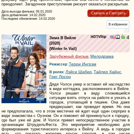
преодолеет. Загадочное преступление рискует оказаться раскрытым.
Дата выхода фильма: 05.01.2020
Скачать и Смотреть
Дата добавления: 14.02.2020
Последнее обновление: 14.02.2020
В избранное
HDTVRip
4
Зима В Вейле
(2020)
(
Winter In Vail
)
Зарубежный фильм
Мелодрама
,
Терри Ингрэм
Режиссер
:
Лэйси Шабер
Тайлер Хайнс
В ролях
:
,
,
Грег Лосон
Дядя Чэлси умер и оставил ей наследство
в виде коттеджа, расположенного в Вейле.
Чэлси решает в виду сложившейся
ситуации взять отпуск на работе и уехать в
городок, утопающий в тишине. Она даже
предвкушает, как проведет время. Но она
не предполагала, что в этом местечке её ждет ещё один сюрприз в
виде знакомства с Оуэном. Он и поможет ей проникнуться к городку,
где был уже её дом. И Чэлси примет непосредственное участие в
организации ШтрудельФеста. Это мероприятие необходимо для
формирования туристического интереса к Вейлу. А ведь в городке
есть, что показать жителям других городов, в том числе