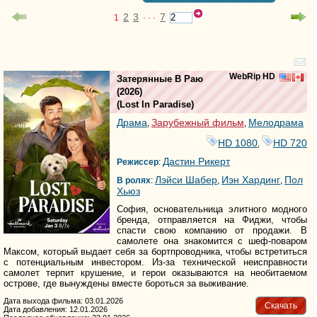
2
3
7
1
· · ·
WebRip HD
Затерянные В Раю
(2026)
(
Lost In Paradise
)
Драма
Зарубежный фильм
Мелодрама
,
,
HD 1080
HD 720
,
Дастин Рикерт
Режиссер
:
Лэйси Шабер
Иэн Хардинг
Пол
В ролях
:
,
,
Хьюз
София, основательница элитного модного
бренда, отправляется на Фиджи, чтобы
спасти свою компанию от продажи. В
самолете она знакомится с шеф-поваром
Максом, который выдает себя за бортпроводника, чтобы встретиться
с потенциальным инвестором. Из-за технической неисправности
самолет терпит крушение, и герои оказываются на необитаемом
острове, где вынуждены вместе бороться за выживание.
Дата выхода фильма: 03.01.2026
Скачать
Дата добавления: 12.01.2026