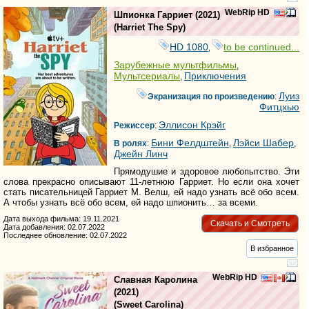
WebRip HD
Шпионка Гарриет
(2021)
(
Harriet The Spy
)
HD 1080
to be continued...
,
Зарубежные мультфильмы
,
Мультсериалы
Приключения
,
Луиз
Экранизация по произведению
:
Фитцхью
Эллисон Крэйг
Режиссер
:
Бини Фелдштейн
Лэйси Шабер
В ролях
:
,
,
Джейн Линч
Прямодушие и здоровое любопытство. Эти
слова прекрасно описывают 11-летнюю Гарриет. Но если она хочет
стать писательницей Гарриет М. Велш, ей надо узнать всё обо всем.
А чтобы узнать всё обо всем, ей надо шпионить… за всеми.
Дата выхода фильма: 19.11.2021
Скачать и Смотреть
Дата добавления: 02.07.2022
Последнее обновление: 02.07.2022
В избранное
WebRip HD
Славная Каролина
(2021)
(
Sweet Carolina
)