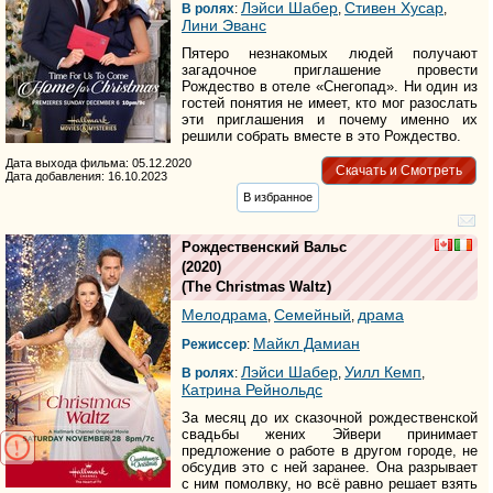
Лэйси Шабер
Стивен Хусар
В ролях
:
,
,
Лини Эванс
Пятеро незнакомых людей получают
загадочное приглашение провести
Рождество в отеле «Снегопад». Ни один из
гостей понятия не имеет, кто мог разослать
эти приглашения и почему именно их
решили собрать вместе в это Рождество.
Дата выхода фильма: 05.12.2020
Скачать и Смотреть
Дата добавления: 16.10.2023
В избранное
Рождественский Вальс
(2020)
(
The Christmas Waltz
)
Мелодрама
Семейный
драма
,
,
Майкл Дамиан
Режиссер
:
Лэйси Шабер
Уилл Кемп
В ролях
:
,
,
Катрина Рейнольдс
За месяц до их сказочной рождественской
свадьбы жених Эйвери принимает
предложение о работе в другом городе, не
обсудив это с ней заранее. Она разрывает
с ним помолвку, но всё равно решает взять