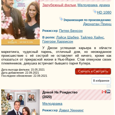
Зарубежный фильм
Мелодрама
драма
,
,
HD 1080
Экранизация по произведению
:
Джонатан Принц
Питер Бенсон
Режиссер
:
Лэйси Шабер
Тайлер Хайнс
В ролях
:
,
,
Грегори Харрисон
У Джози успешная карьера в области
маркетинга, чудесный парень, отличный дом, но неожиданное
происшествие с её сестрой не оставляет ей ничего, кроме как
отказаться от прекрасной жизни в Нью-Йорке. Став опекуном своих
племянников, девушка встречает бывшего парня Купера.
Дата выхода фильма: 15.05.2021
Скачать и Смотреть
Дата добавления: 22.09.2021
Последнее обновление: 22.09.2021
В избранное
Домой На Рождество
(2020)
Мелодрама
Дэвид Уиннинг
Режиссер
: