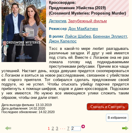
Кроссвордов:
Предложение Убийства
(2019)
(
Crossword Mysteries: Proposing Murder
)
Детектив
Зарубежный фильм
,
Дон МакКатчен
Режиссер
:
Лэйси Шабер
Бреннан Эллиотт
В ролях
:
,
,
Джон Капелос
Тэсс в какой-то мере любит разгадывать
различные загадки. И друг у неё имеется
под стать ей. Вместе с Логаном она не раз
ломала голову над подкидываемыми
преступниками ребусами. Причем все чаще
успешней. Настает день, когда девушке придется скооперироваться
с Логаном и взяться за новое расследование, связанное с убийством
её старого приятеля. Тот собирался сделать предложение своей
подруге, но не успел. Чтобы отыскать убийцу парочке придется
прибегнуть к помощи шифров, кодов и даже кроссвордов. Подсказки
у них имеются. Но нужно все имеющиеся улики сложить таким
образом, чтобы они дали ответ.
Дата выхода фильма: 13.10.2019
Скачать и Смотреть
Дата добавления: 14.02.2020
Последнее обновление: 14.02.2020
В избранное
2
3
7
1
· · ·