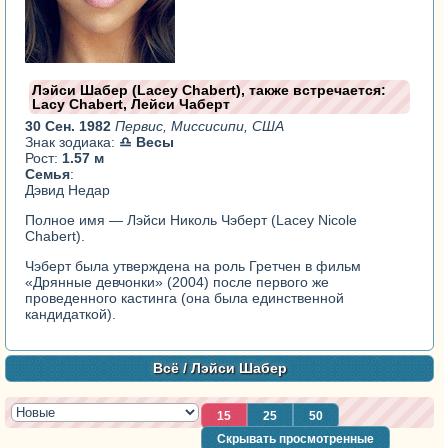
Лэйси Шабер (Lacey Chabert), также встречается:
Lacy Chabert, Лейси Чаберт
30 Сен. 1982
Первис, Миссисипи, США
Знак зодиака:
♎ Весы
Рост:
1.57 м
Семья
:
Дэвид Недар
Полное имя — Лэйси Николь Чэберт (Lacey Nicole
Chabert).
Чэберт была утверждена на роль Гретчен в фильм
«Дрянные девчонки» (2004) после первого же
проведенного кастинга (она была единственной
кандидаткой).
Всё
/ Лэйси Шабер
15
25
50
Скрывать просмотренные