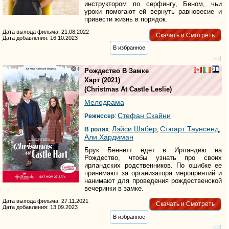
инструктором по серфингу, Беном, чьи
уроки помогают ей вернуть равновесие и
привести жизнь в порядок.
Дата выхода фильма: 21.08.2022
Скачать и Смотреть
Дата добавления: 16.10.2023
В избранное
Рождество В Замке
Харт
(2021)
(
Christmas At Castle Leslie
)
Мелодрама
Стефан Скайни
Режиссер
:
Лэйси Шабер
Стюарт Таунсенд
В ролях
:
,
,
Али Хардиман
Брук Беннетт едет в Ирландию на
Рождество, чтобы узнать про своих
ирландских родственников. По ошибке ее
принимают за организатора мероприятий и
нанимают для проведения рождественской
вечеринки в замке.
Дата выхода фильма: 27.11.2021
Скачать и Смотреть
Дата добавления: 13.09.2023
В избранное