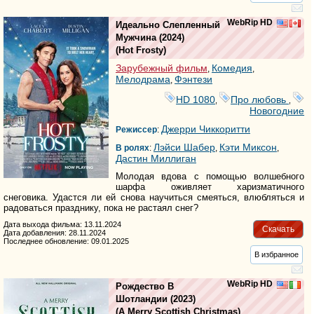
WebRip HD
Идеально Слепленный
Мужчина
(2024)
(
Hot Frosty
)
Зарубежный фильм
Комедия
,
,
Мелодрама
Фэнтези
,
HD 1080
Про любовь
,
,
Новогодние
Джерри Чиккоритти
Режиссер
:
Лэйси Шабер
Кэти Миксон
В ролях
:
,
,
Дастин Миллиган
Молодая вдова с помощью волшебного
шарфа оживляет харизматичного
снеговика. Удастся ли ей снова научиться смеяться, влюбляться и
радоваться празднику, пока не растаял снег?
Дата выхода фильма: 13.11.2024
Скачать
Дата добавления: 28.11.2024
Последнее обновление: 09.01.2025
В избранное
WebRip HD
Рождество В
Шотландии
(2023)
(
A Merry Scottish Christmas
)