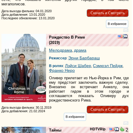
мегаполисов.
Дата выхода фильма: 04.01.2020
Скачать и Смотреть
Дата добавления: 13.01.2020
Последнее обновление: 13.01.2020
В избранное
Рождество В Риме
(2019)
Мелодрама
драма
,
Эрни Барбараш
Режиссер
:
Лэйси Шабер
Сэмюэл Пейдж
В ролях
:
,
,
Франко Неро
Оливер прилетает из Нью-Йорка в Рим, где
ему предстоит заключить важную сделку.
Внезапно он встречает Анжелу, она
работает гидом в этом городе и
соглашается показать Оливеру дух
рождественского Рима.
Дата выхода фильма: 30.11.2019
Скачать и Смотреть
Дата добавления: 21.02.2024
В избранное
HDTVRip
2
Тайны