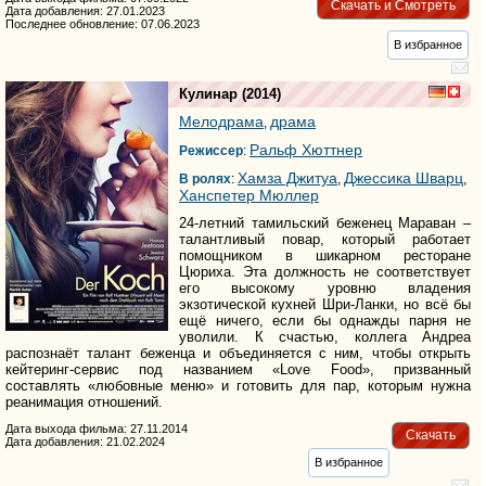
Скачать и Смотреть
Дата добавления: 27.01.2023
Последнее обновление: 07.06.2023
В избранное
Кулинар
(2014)
Мелодрама
драма
,
Ральф Хюттнер
Режиссер
:
Хамза Джитуа
Джессика Шварц
В ролях
:
,
,
Ханспетер Мюллер
24-летний тамильский беженец Мараван –
талантливый повар, который работает
помощником в шикарном ресторане
Цюриха. Эта должность не соответствует
его высокому уровню владения
экзотической кухней Шри-Ланки, но всё бы
ещё ничего, если бы однажды парня не
уволили. К счастью, коллега Андреа
распознаёт талант беженца и объединяется с ним, чтобы открыть
кейтеринг-сервис под названием «Love Food», призванный
составлять «любовные меню» и готовить для пар, которым нужна
реанимация отношений.
Дата выхода фильма: 27.11.2014
Скачать
Дата добавления: 21.02.2024
В избранное