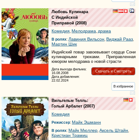
Любовь Кулинара
С Индийской
Приправой
(2008)
Комедия
Мелодрама
драма
,
,
Лавиния Вильсон
Виджай Рааз
В ролях
:
,
,
Мартин Шик
Индийский повар завоевывает сердце Сони
кулинарными трюками. Приправленная
юмором мелодрама о новой страсти
Дата выхода фильма:
Скачать и Смотреть
16.08.2008
Дата добавления:
22.02.2024
В избранное
Вильгельм Телль:
Голый Арбалет
(2007)
Комедия
Майк Эшманн
Режиссер
:
Майк Мюллер
Аксель Штайн
В ролях
:
,
,
Кристиан Трамиц