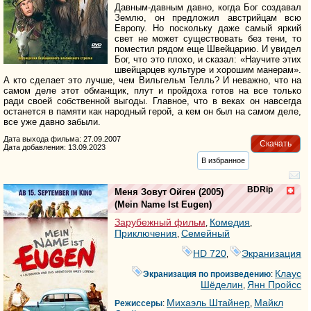
Давным-давным давно, когда Бог создавал
Землю, он предложил австрийцам всю
Европу. Но поскольку даже самый яркий
свет не может существовать без тени, то
поместил рядом еще Швейцарию. И увидел
Бог, что это плохо, и сказал: «Научите этих
швейцарцев культуре и хорошим манерам».
А кто сделает это лучше, чем Вильгельм Телль? И неважно, что на
самом деле этот обманщик, плут и пройдоха готов на все только
ради своей собственной выгоды. Главное, что в веках он навсегда
останется в памяти как народный герой, а кем он был на самом деле,
все уже давно забыли.
Дата выхода фильма: 27.09.2007
Скачать
Дата добавления: 13.09.2023
В избранное
BDRip
Меня Зовут Ойген
(2005)
(
Mein Name Ist Eugen
)
Зарубежный фильм
Комедия
,
,
Приключения
Семейный
,
HD 720
Экранизация
,
Клаус
Экранизация по произведению
:
Шёделин
Янн Пройсс
,
Михаэль Штайнер
Майкл
Режиссеры
:
,