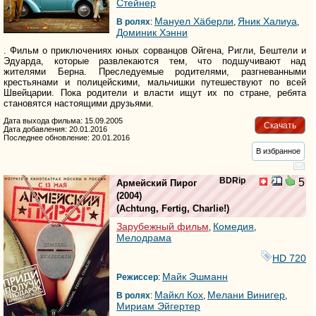
Стейнер
Мануел Хäберли
Яник Халиуа
В ролях
:
,
,
Доминик Хэнни
. Фильм о приключениях юных сорванцов Ойгена, Ригли, Бештели и
Эдуарда, которые развлекаются тем, что подшучивают над
жителями Берна. Преследуемые родителями, разгневанными
крестьянами и полицейскими, мальчишки путешествуют по всей
Швейцарии. Пока родители и власти ищут их по стране, ребята
становятся настоящими друзьями.
Дата выхода фильма: 15.09.2005
Скачать
Дата добавления: 20.01.2016
Последнее обновление: 20.01.2016
В избранное
BDRip
5
Армейский Пирог
(2004)
(
Achtung, Fertig, Charlie!
)
Зарубежный фильм
Комедия
,
,
Мелодрама
HD 720
Майк Эшманн
Режиссер
:
Майкл Кох
Мелани Винигер
В ролях
:
,
,
Мириам Эйгертер