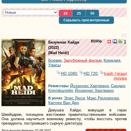
15
25
50
Скрывать просмотренные
BDRip
1
Безумная Хайди
(2022)
(
Mad Heidi
)
Боевик
Зарубежный фильм
Комедия
,
,
,
Ужасы
HD 1080
HD 720
trash (трэш)
,
,
movies
Йоханнес Хартманн
Сандро
Режиссеры
:
,
Клопфштейн
Йоханнес Хартманн
,
Элис Люси
Макс Рюдлингер
В ролях
:
,
,
Каспер Ван Дин
Девушка Хайди, живущая в горах
Швейцарии, похищена жестокими правительственными войсками.
Она должна научиться военному ремеслу, чтобы восстать против
президента, построившего сырную диктатуру.
Дата выхода фильма: 07.09.2022