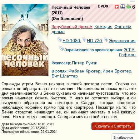
DVD9
6
Песочный Человек
(2011)
(
Der Sandmann
)
Зарубежный фильм
Комедия
Фэнтези
,
,
,
драма
HD 1080
HD 720
Экранизация
,
,
Э.Т.А.
Экранизация по произведению
:
Гофман
Питер Луизи
Режиссер
:
Фабиан Крюгер
Ирен Брюггер
В ролях
:
,
,
Бит Шлаттер
Однажды утром Бенно находит в своей постели песок. Сперва он
решает не обращать на это внимание. Но количество песка день ото
дня увеличивается и Бенно буквально начинает чувствовать, что его
время начинает бежать быстрее. У него не остается выбора и он
вынужден обратиться за помощью к Сандре, которая содержит
небольшую кофейню прямо под его квартирой. Несмотря на то, что
Бенно страстно ненавидит ее, он начинает мечтать о ней каждую
ночь. Но что могут поделать Сандра и мечты о ней с песком.
Дата выхода фильма: 18.01.2011
Скачать и Смотреть
Дата добавления: 20.12.2012
Последнее обновление: 29.01.2014
В избранное