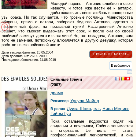
Молодой парень – Антонио влюблен в свою
невесту, и готов уже вести её к алтарю,
дабы заключить свою любовь в священные
узы брака. Но так случается, что грозные посланцы Министерства
обороны, прямо с алтаря, забирают бедного Антонио, одетого в
праздничный фрак, на призывной пункт! Расстроенный Антонио
решает, что сможет выдержать этот срок, и после они со своей
любимой заживут долго и счастливо! Но, вот незадача, Антонио, сам
того не замечая, потихоньку влюбляется в другую девушку, которая
работает в его войсковой части…
Дата выхода фильма: 13.05.2004
Скачать и Смотреть
Дата добавления: 26.05.2009
Последнее обновление: 11.06.2019
В избранное
Сильные Плечи
(2003)
драма
Урсула Майер
Режиссер
:
Луиза Шпиндель
Нина Мерисс
В ролях
:
,
,
Гийом Гуи
Пока остальные подростки ходят на
свидания и вечеринки, Сабина занимается
в спортзале. Её цель — стать
профессиональной легкоатлеткой, и она