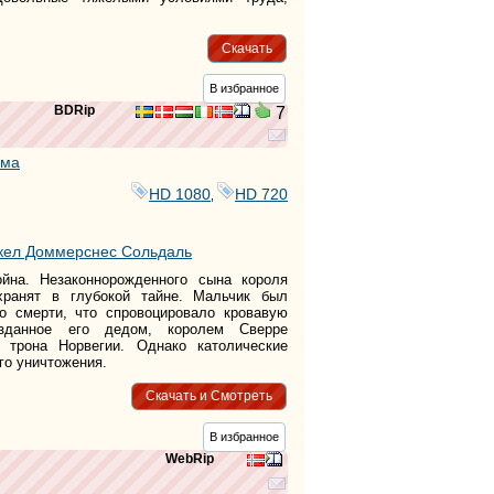
Скачать
В избранное
BDRip
7
ама
HD 1080
HD 720
,
кел Доммерснес Сольдаль
ойна. Незаконнорожденного сына короля
хранят в глубокой тайне. Мальчик был
о смерти, что спровоцировало кровавую
озданное его дедом, королем Сверре
 трона Норвегии. Однако католические
го уничтожения.
Скачать и Смотреть
В избранное
WebRip