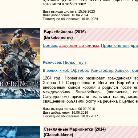
готовятся к забастовке.
Дата выхода фильма: 15.09.2023
Дата добавления: 16.04.2024
Последнее обновление: 16.04.2024
Биркебейнеры
(2016)
(
Birkebeinerne
)
Боевик
Зарубежный фильм
Приключения
др
,
,
,
Нильс Гёуп
Режиссер
:
Якоб Офтебро
Кристофер Хивью
Тор
В ролях
:
,
,
1204 год, Норвегию раздирает гражданская в
Хокона III Сверрессона и Инги из Вартейга 
внебрачным сыном короля и родился после ег
междоусобицу. Биркебейнеры (ополчение, с
Сигурдсоном) признали мальчика наследником
священники объявили охоту на ребенка с целью е
Дата выхода фильма: 06.02.2016
Дата добавления: 16.06.2016
Последнее обновление: 20.05.2017
Стеклянные Марионетки
(2014)
(
Glassdukkene
)