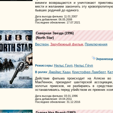
викинги возвращаются и уничтожают приютив
мести и желанием закончить эту кровопролитную
бывших родичей до единого.
Дата выхода фильма: 11.01.2007
Дата добавления: 06.05.2008
Последнее обновление: 17.07.2021
Северная Звезда
(1996)
(
North Star
)
Вестерн
Зарубежный фильм
Приключения
,
,
Экранизац
Нильс Гауп
Нильс Гёуп
Режиссеры
:
,
Джеймс Каан
Кристофер Ламберт
Ка
В ролях
:
,
,
Действие фильма происходит на Аляске во 
МакЛеннон, президент шахтерской ассоциации
золотых приисков, не разбираясь в средствах
останавливаясь перед убийством их прежних хозя
Дата выхода фильма: 03.01.1996
Дата добавления: 19.04.2011
Последнее обновление: 31.12.2016
Голова Над Водой
(1993)