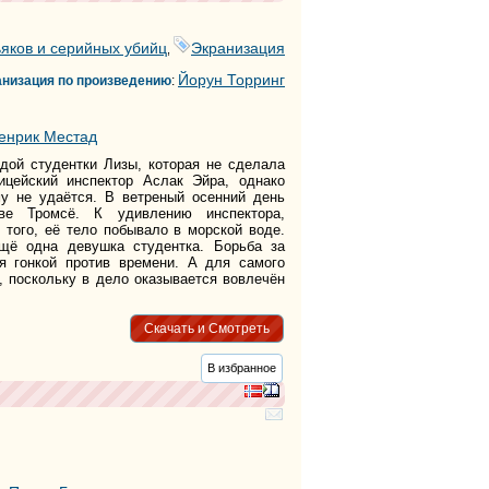
яков и серийных убийц
Экранизация
,
Йорун Торринг
анизация по произведению
:
енрик Местад
дой студентки Лизы, которая не сделала
ицейский инспектор Аслак Эйра, однако
у не удаётся. В ветреный осенний день
ве Тромсё. К удивлению инспектора,
 того, её тело побывало в морской воде.
щё одна девушка студентка. Борьба за
я гонкой против времени. А для самого
, поскольку в дело оказывается вовлечён
Скачать и Смотреть
В избранное