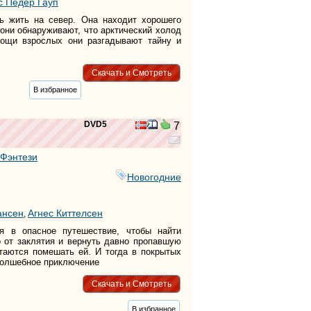
с Педер Гауп
ь жить на север. Она находит хорошего
они обнаруживают, что арктический холод
мощи взрослых они разгадывают тайну и
Скачать и Смотреть
В избранное
DVD5
7
Фэнтези
Новогодние
ансен
Агнес Киттелсен
,
я в опасное путешествие, чтобы найти
о от заклятия и вернуть давно пропавшую
таются помешать ей. И тогда в покрытых
волшебное приключение
Скачать и Смотреть
В избранное