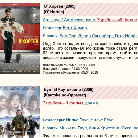
О' Хортен
(2009)
(
O' Horten
)
Арт-хаус / Авторское кино
Зарубежный фильм
,
Бент Хамер
Режиссер
:
Бор Ове
Эспен Скьонберг
Гита Нёрб
В ролях
:
,
,
Одд Хортен водил поезд по расписанию и одно
долго, что остальная его жизнь тоже стала рег
67-летнего машиниста пришло время выйти н
впервые в жизни пропускает по воле случая, и пое
Дата выхода фильма: 12.03.2009
Дата добавления: 21.03.2009
Последнее обновление: 05.04.2015
Бунт В Каутокейно
(2008)
(
Kautokeino-Opprøret
)
Зарубежный фильм
драма
,
Нильс Гауп
Нильс Гёуп
Режиссеры
:
,
Миккель Гауп
Анни-Кристина Юусо
Ас
В ролях
:
,
,
Фильм основан на реальных событиях, произоше