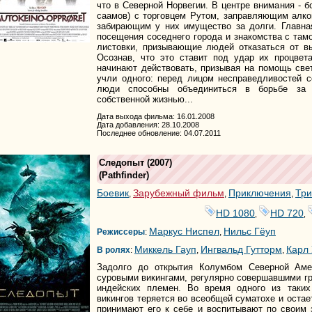
что в Северной Норвегии. В центре внимания - 
саамов) с торговцем Рутом, заправляющим алк
забирающим у них имущество за долги. Главна
посещения соседнего города и знакомства с та
листовки, призывающие людей отказаться от в
Осознав, что это ставит под удар их процвет
начинают действовать, призывая на помощь све
учли одного: перед лицом несправедливостей с
люди способны объединиться в борьбе за 
собственной жизнью...
Дата выхода фильма: 16.01.2008
Дата добавления: 28.10.2008
Последнее обновление: 04.07.2011
Следопыт
(2007)
(
Pathfinder
)
Боевик
Зарубежный фильм
Приключения
Три
,
,
,
HD 1080
HD 720
,
,
Маркус Ниспел
Нильс Гёуп
Режиссеры
:
,
Миккель Гауп
Ингвальд Гутторм
Карл
В ролях
:
,
,
Задолго до открытия Колумбом Северной Аме
суровыми викингами, регулярно совершавшими гра
индейских племен. Во время одного из таких
викингов теряется во всеобщей суматохе и остае
принимают его к себе и воспитывают по своим 