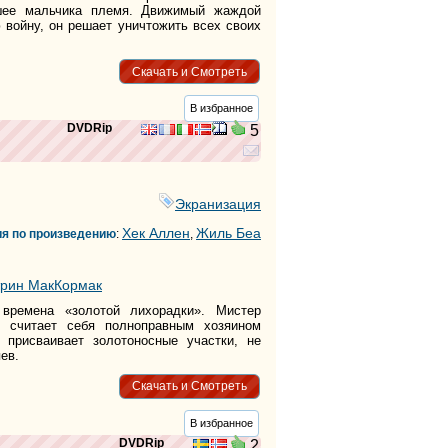
шее мальчика племя. Движимый жаждой
 войну, он решает уничтожить всех своих
Скачать и Смотреть
В избранное
DVDRip
5
Экранизация
Хек Аллен
Жиль Беа
ия по произведению
:
,
трин МакКормак
времена «золотой лихорадки». Мистер
, считает себя полноправным хозяином
 присваивает золотоносные участки, не
ев.
Скачать и Смотреть
В избранное
DVDRip
2