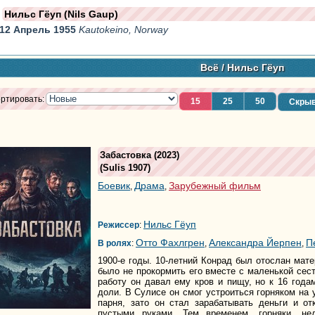
Нильс Гёуп (Nils Gaup)
12 Апрель 1955
Kautokeino, Norway
Всё
/ Нильс Гёуп
ртировать:
15
25
50
Скрыв
Забастовка
(2023)
(
Sulis 1907
)
Боевик
Драма
Зарубежный фильм
,
,
Нильс Гёуп
Режиссер
:
Отто Фахлгрен
Александра Йерпен
П
В ролях
:
,
,
1900-е годы. 10-летний Конрад был отослан мат
было не прокормить его вместе с маленькой сест
работу он давал ему кров и пищу, но к 16 год
доли. В Сулисе он смог устроиться горняком на
парня, зато он стал зарабатывать деньги и о
пустыми руками. Тем временем, горняки, не