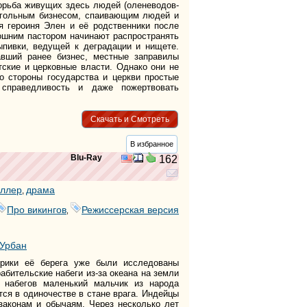
борьба живущих здесь людей (оленеводов-
огольным бизнесом, спаивающим людей и
я героиня Элен и её родственники после
мошним пастором начинают распространять
ыпивки, ведущей к деградации и нищете.
авший ранее бизнес, местные заправилы
тские и церковные власти. Однако они не
о стороны государства и церкви простые
справедливость и даже пожертвовать
Скачать и Смотреть
В избранное
Blu-Ray
162
ллер
драма
,
Про викингов
Режиссерская версия
,
 Урбан
рики её берега уже были исследованы
бительские набеги из-за океана на земли
 набегов маленький мальчик из народа
тся в одиночестве в стане врага. Индейцы
законам и обычаям. Через несколько лет