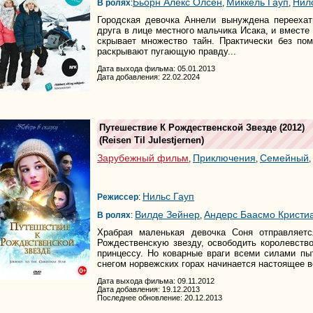
Бьорн Алекс Олсен
Миккель Гауп
Нил
В ролях
:
,
,
Городская девочка Аннели вынуждена переехат
друга в лице местного мальчика Исака, и вместе 
скрывает множество тайн. Практически без по
раскрывают пугающую правду...
Дата выхода фильма: 05.01.2013
Дата добавления: 22.02.2024
Путешествие К Рождественской Звезде
(2012)
(
Reisen Til Julestjernen
)
Зарубежный фильм
Приключения
Семейный
,
,
,
Нильс Гауп
Режиссер
:
Вилде Зейнер
Андерс Баасмо Кристи
В ролях
:
,
Храбрая маленькая девочка Соня отправляетс
Рождественскую звезду, освободить королевств
принцессу. Но коварные враги всеми силами пы
снегом норвежских горах начинается настоящее 
Дата выхода фильма: 09.11.2012
Дата добавления: 19.12.2013
Последнее обновление: 20.12.2013