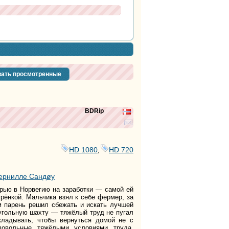
ать просмотренные
BDRip
HD 1080
HD 720
,
ернилле Сандøy
ерью в Норвегию на заработки — самой ей
рёнкой. Мальчика взял к себе фермер, за
ам парень решил сбежать и искать лучшей
 угольную шахту — тяжёлый труд не пугал
ткладывать, чтобы вернуться домой не с
довольные тяжёлыми условиями труда,