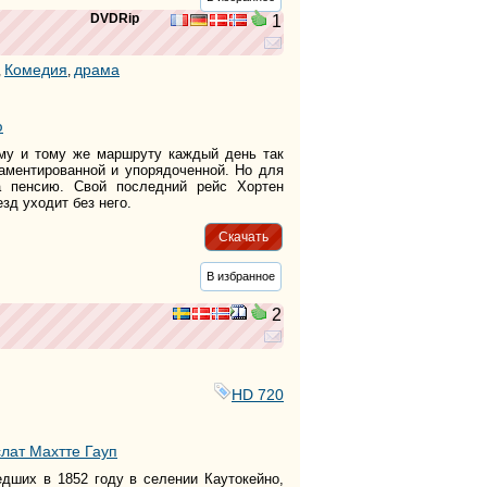
DVDRip
1
Комедия
драма
,
,
ю
му и тому же маршруту каждый день так
ламентированной и упорядоченной. Но для
а пенсию. Свой последний рейс Хортен
зд уходит без него.
Скачать
В избранное
2
HD 720
лат Махтте Гауп
дших в 1852 году в селении Каутокейно,