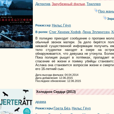
Детектив
Зарубежный фильм
Триллер
,
,
Про мань
Экр
Нильс Гёуп
Режиссер
:
Стиг Хенрик Хофф
Лена Эллингсен
Х
В ролях
:
,
,
В полицию приходит сообщение о пропаже моло
обычный звонок матери. За дело берётся пол
никакой существенной информации получить ем
тело студентки находят в озере на остро
обнаруживается, что девушка не утонула. Более
Пока полиция рыщет в потёмках, пропадает е
спасение её жизни и поимку убийцы становитс
Аслака она становится вопросом жизни и смерти
его 16-летний сын.
Дата выхода фильма: 04.04.2014
Дата добавления: 12.06.2015
Последнее обновление: 12.06.2015
Холодное Сердце
(2013)
драма
Грета Бёэ
Нильс Гёуп
Режиссеры
:
,