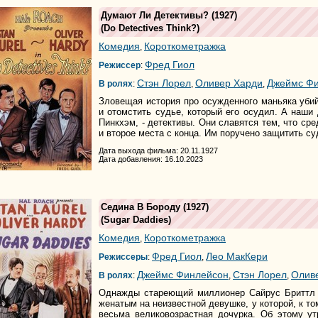
Думают Ли Детективы?
(1927)
(
Do Detectives Think?
)
Комедия
Короткометражка
,
Фред Гиол
Режиссер
:
Стэн Лорел
Оливер Харди
Джеймс Ф
В ролях
:
,
,
Зловещая история про осужденного маньяка убий
и отомстить судье, который его осудил. А наш
Пинкхэм, - детективы. Они славятся тем, что ср
и второе места с конца. Им поручено защитить су
Дата выхода фильма: 20.11.1927
Дата добавления: 16.10.2023
Седина В Бороду
(1927)
(
Sugar Daddies
)
Комедия
Короткометражка
,
Фред Гиол
Лео МакКери
Режиссеры
:
,
Джеймс Финлейсон
Стэн Лорел
Олив
В ролях
:
,
,
Однажды стареющий миллионер Сайрус Бриттл 
женатым на неизвестной девушке, у которой, к т
весьма великовозрастная дочурка. Об этому ут