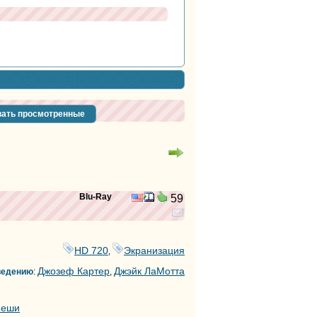
ать просмотренные
Blu-Ray
59
HD 720
Экранизация
,
Джозеф Картер
Джэйк ЛаМотта
ведению
:
,
Пеши