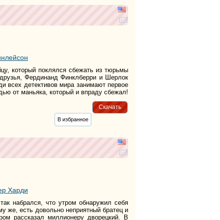
инлейсон
цу, который поклялся сбежать из тюрьмы
и друзья, Фердинанд Финклберри и Шерлок
еди всех детективов мира занимают первое
дью от маньяка, который и впраду сбежал!
Скачать
В избранное
ер Харди
так набрался, что утром обнаружил себя
ому же, есть довольно неприятный братец и
ром рассказал миллионеру дворецкий. В