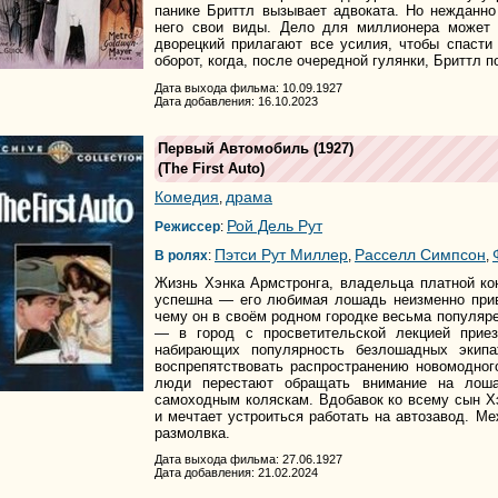
панике Бриттл вызывает адвоката. Но нежданно
него свои виды. Дело для миллионера может 
дворецкий прилагают все усилия, чтобы спаст
оборот, когда, после очередной гулянки, Бриттл п
Дата выхода фильма: 10.09.1927
Дата добавления: 16.10.2023
Первый Автомобиль
(1927)
(
The First Auto
)
Комедия
драма
,
Рой Дель Рут
Режиссер
:
Пэтси Рут Миллер
Расселл Симпсон
В ролях
:
,
,
Жизнь Хэнка Армстронга, владельца платной кон
успешна — его любимая лошадь неизменно приво
чему он в своём родном городке весьма популяр
— в город с просветительской лекцией прие
набирающих популярность безлошадных экипа
воспрепятствовать распространению новомодног
люди перестают обращать внимание на лошад
самоходным коляскам. Вдобавок ко всему сын Х
и мечтает устроиться работать на автозавод. Ме
размолвка.
Дата выхода фильма: 27.06.1927
Дата добавления: 21.02.2024