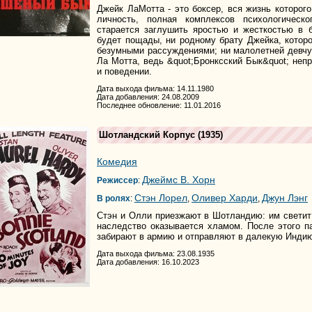
Джейк ЛаМотта - это боксер, вся жизнь которого
личность, полная комплексов психологическ
старается заглушить яростью и жесткостью в 
будет пощады, ни родному брату Джейка, котор
безумными рассуждениями; ни малолетней девчу
Ла Мотта, ведь &quot;Бронксский Бык&quot; неп
и поведении.
Дата выхода фильма: 14.11.1980
Дата добавления: 24.08.2009
Последнее обновление: 11.01.2016
Шотландский Корпус
(1935)
Комедия
Джеймс В. Хорн
Режиссер
:
Стэн Лорел
Оливер Харди
Джун Лэнг
В ролях
:
,
,
Стэн и Олли приезжают в Шотландию: им светит
наследство оказывается хламом. После этого п
забирают в армию и отправляют в далекую Индию
Дата выхода фильма: 23.08.1935
Дата добавления: 16.10.2023