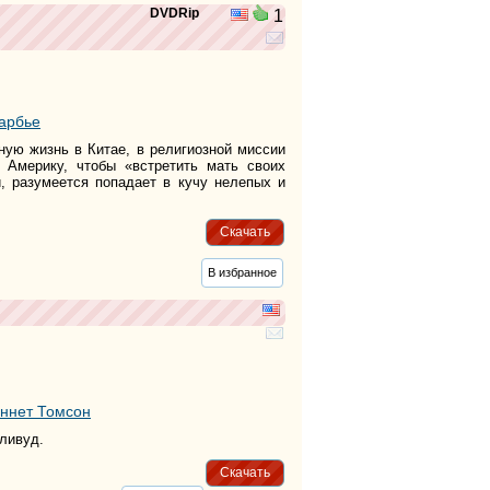
DVDRip
1
арбье
ную жизнь в Китае, в религиозной миссии
в Америку, чтобы «встретить мать своих
и, разумеется попадает в кучу нелепых и
Скачать
В избранное
ннет Томсон
лливуд.
Скачать