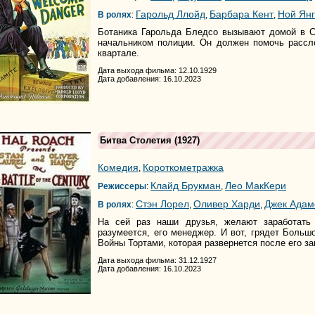
Гарольд Ллойд
Барбара Кент
Ной Янг
В ролях
:
,
,
Ботаника Гарольда Бледсо вызывают домой в С
начальником полиции. Он должен помочь рассле
квартале.
Дата выхода фильма: 12.10.1929
Дата добавления: 16.10.2023
Битва Столетия
(1927)
Комедия
Короткометражка
,
Клайд Брукман
Лео МакКери
Режиссеры
:
,
Стэн Лорел
Оливер Харди
Джек Адам
В ролях
:
,
,
На сей раз наши друзья, желают заработать
разумеется, его менеджер. И вот, грядет Большои
Войны Тортами, которая развернется после его з
Дата выхода фильма: 31.12.1927
Дата добавления: 16.10.2023