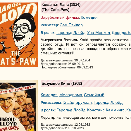
Кошачья Лапа
(1934)
(
The Cat's-Paw
)
Зарубежный фильм
Комедия
,
Сэм Тэйлор
Режиссер
:
Гарольд Ллойд
Уна Меркел
Джордж Б
В ролях
:
,
,
Американец Эзекиль Кобб провёл всю сознатель
своего отца. И вот он отправляется обратно 
детей». Там он, не зная западного образа жизн
смешных ситуаций.
Дата выхода фильма: 30.07.1934
Дата добавления: 06.09.2013
Последнее обновление: 06.09.2013
Безумное Кино
(1932)
Комедия
Мелодрама
Семейный
,
,
Клайд Брукман
Гарольд Ллойд
Режиссеры
:
,
Гарольд Ллойд
Констанс Каммингс
Ке
В ролях
:
,
,
Херолд, начинающий актер, мечтает покорить Го
Дата выхода фильма: 12.08.1932
Дата добавления: 16.10.2023