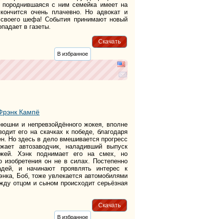
 породнившаяся с ним семейка имеет на
кончится очень плачевно. Но адвокат и
и своего шефа! События принимают новый
опадает в газеты.
Скачать
В избранное
Фрэнк Кампё
юшни и непревзойдённого жокея, вполне
дит его на скачках к победе, благодаря
ен. Но здесь в дело вмешивается прогресс
зжает автозаводчик, наладивший выпуск
жей. Хэнк поднимает его на смех, но
о изобретения он не в силах. Постепенно
ей, и начинают проявлять интерес к
энка, Боб, тоже увлекается автомобилями
жду отцом и сыном происходит серьёзная
Скачать
В избранное