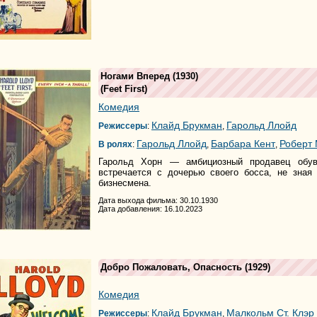
Ногами Вперед
(1930)
(
Feet First
)
Комедия
Клайд Брукман
Гарольд Ллойд
Режиссеры
:
,
Гарольд Ллойд
Барбара Кент
Роберт
В ролях
:
,
,
Гарольд Хорн — амбициозный продавец обув
встречается с дочерью своего босса, не зная 
бизнесмена.
Дата выхода фильма: 30.10.1930
Дата добавления: 16.10.2023
Добро Пожаловать, Опасность
(1929)
Комедия
Клайд Брукман
Малкольм Ст. Клэр
Режиссеры
:
,