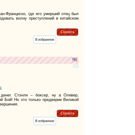
ан-Франциско, где его умерший отец был
довать волну преступлений в китайском
Скачать
В избранное
с
 денег. Стэнли – боксер, ну а Оливер,
̆ Бой! Но это только предверие Великой
авершения.
Скачать
В избранное