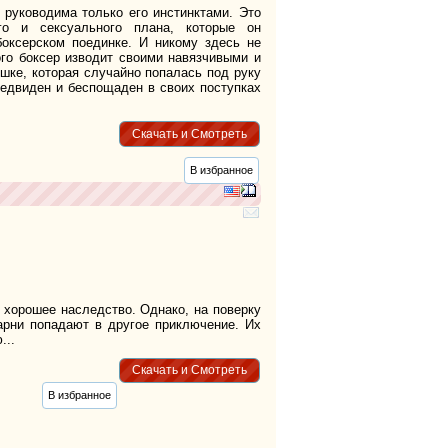
 руководима только его инстинктами. Это
ого и сексуального плана, которые он
боксерском поединке. И никому здесь не
ого боксер изводит своими навязчивыми и
шке, которая случайно попалась под руку
редвиден и беспощаден в своих поступках
Скачать и Смотреть
В избранное
 хорошее наследство. Однако, на поверку
арни попадают в другое приключение. Их
...
Скачать и Смотреть
В избранное