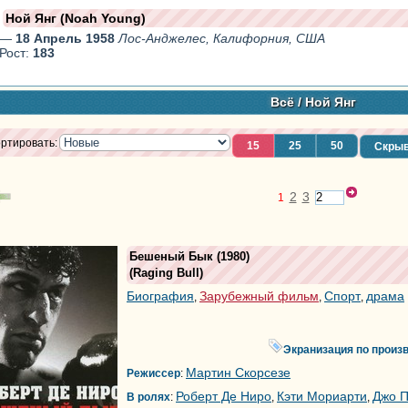
Ной Янг (Noah Young)
—
18 Апрель 1958
Лос-Анджелес, Калифорния, США
Рост:
183
Всё
/ Ной Янг
ртировать:
15
25
50
Скрыв
2
3
1
Бешеный Бык
(1980)
(
Raging Bull
)
Биография
Зарубежный фильм
Спорт
драма
,
,
,
Экранизация по произ
Мартин Скорсезе
Режиссер
:
Роберт Де Ниро
Кэти Мориарти
Джо 
В ролях
:
,
,