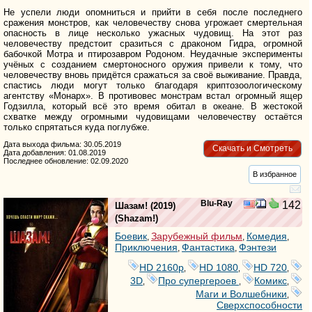
Не успели люди опомниться и прийти в себя после последнего
сражения монстров, как человечеству снова угрожает смертельная
опасность в лице несколько ужасных чудовищ. На этот раз
человечеству предстоит сразиться с драконом Гидра, огромной
бабочкой Мотра и птирозавром Родоном. Неудачные эксперименты
учёных с созданием смертоносного оружия привели к тому, что
человечеству вновь придётся сражаться за своё выживание. Правда,
спастись люди могут только благодаря криптозоологическому
агентству «Монарх». В противовес монстрам встал огромный ящер
Годзилла, который всё это время обитал в океане. В жестокой
схватке между огромными чудовищами человечеству остаётся
только спрятаться куда поглубже.
Дата выхода фильма: 30.05.2019
Скачать и Смотреть
Дата добавления: 01.08.2019
Последнее обновление: 02.09.2020
В избранное
Blu-Ray
142
Шазам!
(2019)
(
Shazam!
)
Боевик
Зарубежный фильм
Комедия
,
,
,
Приключения
Фантастика
Фэнтези
,
,
HD 2160р
HD 1080
HD 720
,
,
,
3D
Про супергероев
Комикс
,
,
,
Маги и Волшебники
,
Сверхспособности