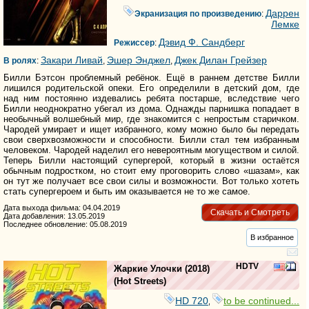
Даррен
Экранизация по произведению
:
Лемке
Дэвид Ф. Сандберг
Режиссер
:
Закари Ливай
Эшер Энджел
Джек Дилан Грейзер
В ролях
:
,
,
Билли Бэтсон проблемный ребёнок. Ещё в раннем детстве Билли
лишился родительской опеки. Его определили в детский дом, где
над ним постоянно издевались ребята постарше, вследствие чего
Билли неоднократно убегал из дома. Однажды парнишка попадает в
необычный волшебный мир, где знакомится с непростым старичком.
Чародей умирает и ищет избранного, кому можно было бы передать
свои сверхвозможности и способности. Билли стал тем избранным
человеком. Чародей наделил его невероятным могуществом и силой.
Теперь Билли настоящий супергерой, который в жизни остаётся
обычным подростком, но стоит ему проговорить слово «шазам», как
он тут же получает все свои силы и возможности. Вот только хотеть
стать супергероем и быть им оказывается не то же самое.
Дата выхода фильма: 04.04.2019
Скачать и Смотреть
Дата добавления: 13.05.2019
Последнее обновление: 05.08.2019
В избранное
HDTV
Жаркие Улочки
(2018)
(
Hot Streets
)
HD 720
to be continued...
,