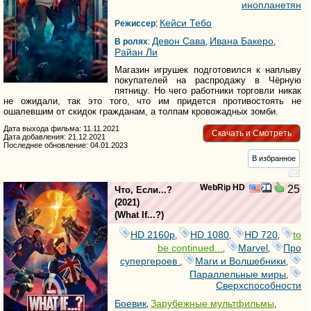
инопланетян
Кейси Тебо
Режиссер
:
Девон Сава
Ивана Бакеро
В ролях
:
,
,
Райан Ли
Магазин игрушек подготовился к наплыву
покупателей на распродажу в Чёрную
пятницу. Но чего работники торговли никак
не ожидали, так это того, что им придется противостоять не
ошалевшим от скидок гражданам, а толпам кровожадных зомби.
Дата выхода фильма: 11.11.2021
Скачать и Смотреть
Дата добавления: 21.12.2021
Последнее обновление: 04.01.2023
В избранное
WebRip HD
25
Что, Если...?
(2021)
(
What If...?
)
HD 2160р
HD 1080
HD 720
to
,
,
,
be continued...
Marvel
Про
,
,
супергероев
Маги и Волшебники
,
,
Параллельные миры
,
Сверхспособности
Боевик
Зарубежные мультфильмы
,
,