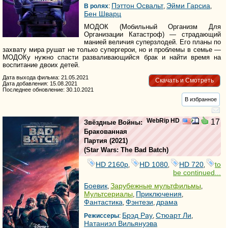
Пэттон Освальт
Эйми Гарсиа
В ролях
:
,
,
Бен Шварц
МОДОК (Мобильный Организм Для
Организации Катастроф) — страдающий
манией величия суперзлодей. Его планы по
захвату мира рушат не только супергерои, но и проблемы в семье —
МОДОКу нужно спасти разваливающийся брак и найти время на
воспитание двоих детей.
Дата выхода фильма: 21.05.2021
Скачать и Смотреть
Дата добавления: 15.08.2021
Последнее обновление: 30.10.2021
В избранное
WebRip HD
17
Звёздные Войны:
Бракованная
Партия
(2021)
(
Star Wars: The Bad Batch
)
HD 2160р
HD 1080
HD 720
to
,
,
,
be continued...
Боевик
Зарубежные мультфильмы
,
,
Мультсериалы
Приключения
,
,
Фантастика
Фэнтези
драма
,
,
Брэд Рау
Стюарт Ли
Режиссеры
:
,
,
Натаниэл Вильянуэва