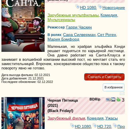
HD 1080
Новогодние
,
Зарубежные мультфильмы
Комедия
,
,
Мультсериалы
Гарри Часкин
Режиссер
:
Сара Силверман
Сет Роген
В ролях
:
,
,
Мария Бэмфорд
Маленькая, но храбрая эльфийка Кэнди
решает подняться по карьерной лестнице.
Она давно работает на Санта-Клауса и
занимает в волшебной компании высокий пост, но мечтает стать его
заместительницей. Впрочем, консервативное общество пока к такому
повороту явно не готово.
Дата выхода фильма: 02.12.2021
Скачать и Смотреть
Дата добавления: 21.12.2021
Последнее обновление: 02.12.2022
В избранное
BDRip
3
Черная Пятница
(2021)
(
Black Friday!
)
Зарубежный фильм
Комедия
Ужасы
,
,
HD 1080
HD 720
Про
,
,