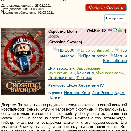
Дата выхода фильма: 25.02.2021
Скачать и Смотреть
Дата добавления: 01.03.2021
Последнее обновление: 01.03.2021
В избранное
WebRip HD
4
Скрестив Мечи
(2020)
(
Crossing Swords
)
HD 1080
to be continued...
Про
,
,
рыцарей
Про пиратов
Маги и
,
,
Волшебники
Для взрослых
Зарубежные
,
мультфильмы
Комедия
Мультсериалы
,
,
,
Приключения
Фэнтези
,
Джон Херветайн IV
Режиссер
:
Николас Холт
Люк Эванс
Адам
В ролях
:
,
,
Палли
Добряку Патрику выпало родиться в средневековье, в самой обычной
крестьянской семье. Будучи человеком скромным и трудолюбивым,
он старательно выполняет свою работу. Но у него есть заветная
мечта – больше всего на свете Патрик мечтает о том, чтобы когда-
нибудь оказаться в рыцарском замке и стать оруженосцем. Его
молитвы были услышаны, и вскоре ему выпала такая честь. Вот