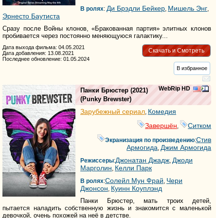
Ди Брэдли Бейкер
Мишель Энг
В ролях
:
,
,
Эрнесто Баутиста
Сразу после Войны клонов, «Бракованная партия» элитных клонов
пробивается через постоянно меняющуюся галактику...
Дата выхода фильма: 04.05.2021
Скачать и Смотреть
Дата добавления: 13.08.2021
Последнее обновление: 01.05.2024
В избранное
WebRip HD
Панки Брюстер
(2021)
(
Punky Brewster
)
Зарубежный сериал
Комедия
,
Завершён
Ситком
,
Стив
Экранизация по произведению
:
Армогида
Джим Армогида
,
Джонатан Джадж
Джоди
Режиссеры
:
,
Марголин
Келли Парк
,
Солейл Мун Фрай
Чери
В ролях
:
,
Джонсон
Куинн Коуплэнд
,
Панки Брюстер, мать троих детей,
пытается наладить собственную жизнь и знакомится с маленькой
девочкой, очень похожей на неё в детстве.