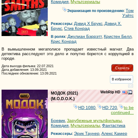
Комедия
Мультсериалы
,
Том
Экранизация по произведению
:
Уэйтс
Дэвид Х Брукс
Дэвид Х.
Режиссеры
:
,
Брукс
Стив Конрад
,
Джулиан Бэррэтт
Кристен Белл
В ролях
:
,
,
Крис Конрад
В вымышленном мегаполисе пропадает известный магнат. Два
детектива расследуют это дело и попутно борются с коррупцией в
городе.
Дата выхода фильма: 22.07.2021
Скачать
Дата добавления: 13.09.2021
Последнее обновление: 13.09.2021
В избранное
WebRip HD
МОДОК
(2021)
(
M.O.D.O.K.
)
HD 1080
HD 720
to be
,
,
continued...
Боевик
Зарубежные мультфильмы
,
,
Комедия
Мультсериалы
Фантастика
,
,
Эрик Таунер
Алекс Камер
Режиссеры
:
,