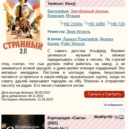
Yankovic Story
)
Биография
Зарубежный фильм
,
,
Комедия
Музыка
,
HD 2160р
HD 1080
HD 720
,
,
Эрик Аппель
Режиссер
:
Дэниэл Рэдклифф
Дидрих
В ролях
:
,
Бадер
Рэйн Уилсон
,
С самого детства Альфред Янкович
увлекался музыкой и обожал
переделывать слова в песнях. Но строгий
отец считал, что сын должен пойти работать на завод, а не
заниматься всякой ерундой, и даже разбил втихаря подаренный Элу
матерью аккордеон. Поступив в колледж, парень безуспешно
пытается устроиться в какую-нибудь музыкальную группу, когда по
совету друзей записывает пародию на «My Sharona» и отправляет
кассету на радио. Его песня становится хитом.
Дата выхода фильма: 08.09.2022
Скачать и Смотреть
Дата добавления: 08.11.2022
Последнее обновление: 21.04.2023
В избранное
WebRip HD
Корпорация «Санта»
(2021)
(
Santa Inc.
)