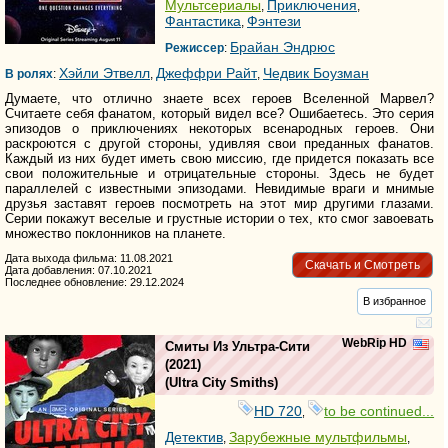
Мультсериалы
Приключения
,
,
Фантастика
Фэнтези
,
Брайан Эндрюс
Режиссер
:
Хэйли Этвелл
Джеффри Райт
Чедвик Боузман
В ролях
:
,
,
Думаете, что отлично знаете всех героев Вселенной Марвел?
Считаете себя фанатом, который видел все? Ошибаетесь. Это серия
эпизодов о приключениях некоторых всенародных героев. Они
раскроются с другой стороны, удивляя свои преданных фанатов.
Каждый из них будет иметь свою миссию, где придется показать все
свои положительные и отрицательные стороны. Здесь не будет
параллелей с известными эпизодами. Невидимые враги и мнимые
друзья заставят героев посмотреть на этот мир другими глазами.
Серии покажут веселые и грустные истории о тех, кто смог завоевать
множество поклонников на планете.
Дата выхода фильма: 11.08.2021
Скачать и Смотреть
Дата добавления: 07.10.2021
Последнее обновление: 29.12.2024
В избранное
WebRip HD
Смиты Из Ультра-Сити
(2021)
(
Ultra City Smiths
)
HD 720
to be continued...
,
Детектив
Зарубежные мультфильмы
,
,