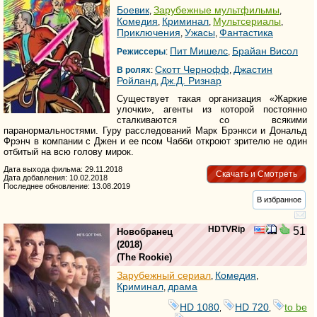
Боевик
Зарубежные мультфильмы
,
,
Комедия
Криминал
Мультсериалы
,
,
,
Приключения
Ужасы
Фантастика
,
,
Пит Мишелс
Брайан Висол
Режиссеры
:
,
Скотт Чернофф
Джастин
В ролях
:
,
Ройланд
Дж.Д. Ризнар
,
Существует такая организация «Жаркие
улочки», агенты из которой постоянно
сталкиваются со всякими
паранормальностями. Гуру расследований Марк Брэнкси и Дональд
Фрэнч в компании с Джен и ее псом Чабби откроют зрителю не один
отбитый на всю голову мирок.
Дата выхода фильма: 29.11.2018
Скачать и Смотреть
Дата добавления: 10.02.2018
Последнее обновление: 13.08.2019
В избранное
HDTVRip
51
Новобранец
(2018)
(
The Rookie
)
Зарубежный сериал
Комедия
,
,
Криминал
драма
,
HD 1080
HD 720
to be
,
,