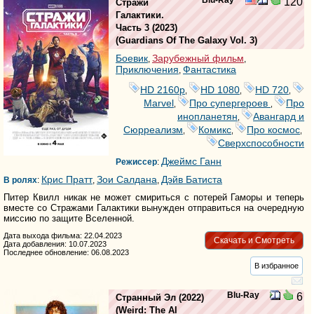
Blu-Ray
120
Стражи
Галактики.
Часть 3
(2023)
(
Guardians Of The Galaxy Vol. 3
)
Боевик
Зарубежный фильм
,
,
Приключения
Фантастика
,
HD 2160р
HD 1080
HD 720
,
,
,
Marvel
Про супергероев
Про
,
,
инопланетян
Авангард и
,
Сюрреализм
Комикс
Про космос
,
,
,
Сверхспособности
Джеймс Ганн
Режиссер
:
Крис Пратт
Зои Салдана
Дэйв Батиста
В ролях
:
,
,
Питер Квилл никак не может смириться с потерей Гаморы и теперь
вместе со Стражами Галактики вынужден отправиться на очередную
миссию по защите Вселенной.
Дата выхода фильма: 22.04.2023
Скачать и Смотреть
Дата добавления: 10.07.2023
Последнее обновление: 06.08.2023
В избранное
Blu-Ray
6
Странный Эл
(2022)
(
Weird: The Al