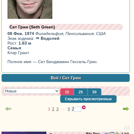
Сет Грин (Seth Green)
08 Фев. 1974
Филадельфия, Пенсильвания, США
Знак зодиака:
♒ Водолей
Рост:
1.63 м
Семья
:
Клэр Грант
Полное имя — Сет Бенджамин Гессель-Грин.
Всё
/ Сет Грин
15
25
50
Скрывать просмотренные
2
3
9
1
· · ·