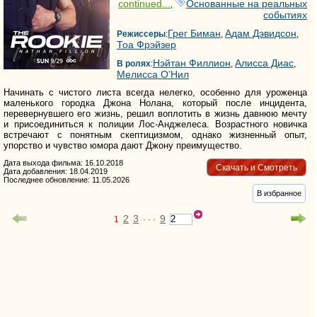
continued...
Основанные на реальных
,
событиях
Грег Биман
Адам Дэвидсон
Режиссеры
:
,
,
Тоа Фрэйзер
Нэйтан Филлион
Алисса Диас
В ролях
:
,
,
Мелисса О’Нил
Начинать с чистого листа всегда нелегко, особенно для уроженца
маленького городка Джона Нолана, который после инцидента,
перевернувшего его жизнь, решил воплотить в жизнь давнюю мечту
и присоединиться к полиции Лос-Анджелеса. Возрастного новичка
встречают с понятным скептицизмом, однако жизненный опыт,
упорство и чувство юмора дают Джону преимущество.
Дата выхода фильма: 16.10.2018
Скачать и Смотреть
Дата добавления: 18.04.2019
Последнее обновление: 11.05.2026
В избранное
2
3
9
1
· · ·