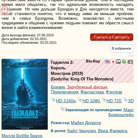
время мало общались, так что идеальная возможность наладить
отношения. Но чем дольше Брэндон и Дэн находятся вместе, тем
явней становится понятно, что и между ними не меньше проблем,
чем в семье Брэндона. Возможно, знакомство с местными
традициями и общение с чужими людьми поможет им обрести смысл
жизни и найти взаимопонимание.
Дата выхода фильма: 07.06.2019
Скачать и Смотреть
Дата добавления: 02.03.2021
Последнее обновление: 03.03.2021
В избранное
Blu-Ray
83
Годзилла 2:
Король
Монстров
(2019)
(
Godzilla: King Of The Monsters
)
Боевик
Зарубежный фильм
,
,
Приключения
Фантастика
Фэнтези
,
,
HD 2160р
HD 1080
HD 720
3D
,
,
,
Макс
Экранизация по произведению
:
Боренштейн
Майкл Догерти
Режиссер
:
Кайл Чандлер
Вера Фармига
В ролях
:
,
,
Милли Бобби Браун