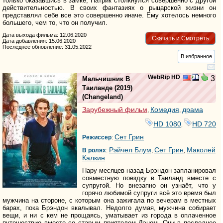
только оказавшись в замке, Патрик столкнулся совершенно с другой
действительностью. В своих фантазиях о рыцарской жизни он
представлял себе все это совершенно иначе. Ему хотелось немного
большего, чем то, что он получил.
Дата выхода фильма: 12.06.2020
Скачать и Смотреть
Дата добавления: 15.06.2020
Последнее обновление: 31.05.2022
В избранное
WebRip HD
3
Мальчишник В
Таиланде
(2019)
(
Changeland
)
Зарубежный фильм
Комедия
драма
,
,
HD 1080
HD 720
,
Сет Грин
Режиссер
:
Рэйчел Блум
Сет Грин
Маколей
В ролях
:
,
,
Калкин
Пару месяцев назад Брэндон запланировал
совместную поездку в Таиланд вместе с
супругой. Но внезапно он узнаёт, что у
горячо любимой супруги всё это время был
мужчина на стороне, с которым она зажигала по вечерам в местных
барах, пока Брэндон вкалывал. Недолго думая, мужчина собирает
вещи, и ни с кем не прощаясь, уматывает из города в оплаченное
путешествие вместе со старым приятелем Дэном. Они в последнее