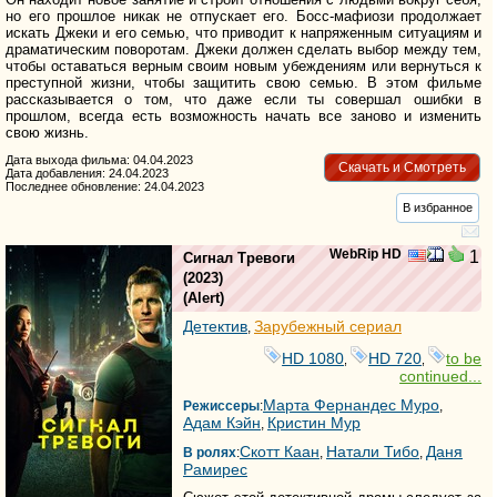
но его прошлое никак не отпускает его. Босс-мафиози продолжает
искать Джеки и его семью, что приводит к напряженным ситуациям и
драматическим поворотам. Джеки должен сделать выбор между тем,
чтобы оставаться верным своим новым убеждениям или вернуться к
преступной жизни, чтобы защитить свою семью. В этом фильме
рассказывается о том, что даже если ты совершал ошибки в
прошлом, всегда есть возможность начать все заново и изменить
свою жизнь.
Дата выхода фильма: 04.04.2023
Скачать и Смотреть
Дата добавления: 24.04.2023
Последнее обновление: 24.04.2023
В избранное
WebRip HD
1
Сигнал Тревоги
(2023)
(
Alert
)
Детектив
Зарубежный сериал
,
HD 1080
HD 720
to be
,
,
continued...
Марта Фернандес Муро
Режиссеры
:
,
Адам Кэйн
Кристин Мур
,
Скотт Каан
Натали Тибо
Даня
В ролях
:
,
,
Рамирес