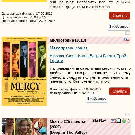
они решают исправить все те ошибки,
которые допустили в этой жизни.
Дата выхода фильма: 17.09.2010
Скачать
Дата добавления: 23.09.2015
Последнее обновление: 23.09.2015
В избранное
Милосердие
(2010)
Мелодрама
драма
,
Скотт Каан
Венди Гленн
Трой
В ролях
:
,
,
Гэрити
Начинающий писатель пытается писать о
любви, но вскоре понимает, что ему
сначала следует получить реальный опыт,
прежде чем браться за эту тему.
Дата выхода фильма: 30.04.2010
Скачать
Дата добавления: 22.02.2024
В избранное
Blu-Ray
1
Мечты Сбываются
(2009)
(
Deep In The Valley
)