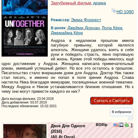
Зарубежный фильм
драма
,
HD 1080
Эмма Форрест
Режиссер
:
Джейми Дорнан
Лола Кёрк
В ролях
:
,
,
Джемайма Кёрк
Андрэа в недалеком прошлом имела
пагубную привычку, которой являлся
алкоголь. Женщине удалось взять в себя
руки и победить страсть, явно портившую
ей жизнь. Кроме этой победы имелось ещё
одно достижение у Андрэа. Женщина написала примечательный
роман, имевший успешный дебют. Но все это осталось в прошлом.
Писательство стало вчерашним днем для Андрэа. Доктор Ник также
стал писать, и именно он попал в поле зрения Андрэа. Слава
настигла Ника благодаря мемуарам, посвященных военной тематике.
Между Андрэа и Ником устанавливаются близкие отношения. Но к
чему они могут привести каждого из них?
Дата выхода фильма: 23.04.2018
Скачать и Смотреть
Дата добавления: 03.07.2019
Последнее обновление: 15.02.2021
В избранное
BDRip
1
Двое Для Одного
(2016)
(
All At Once
)