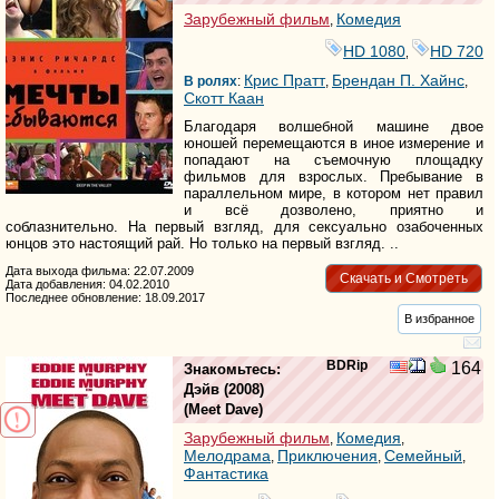
Зарубежный фильм
Комедия
,
HD 1080
HD 720
,
Крис Пратт
Брендан П. Хайнс
В ролях
:
,
,
Скотт Каан
Благодаря волшебной машине двое
юношей перемещаются в иное измерение и
попадают на съемочную площадку
фильмов для взрослых. Пребывание в
параллельном мире, в котором нет правил
и всё дозволено, приятно и
соблазнительно. На первый взгляд, для сексуально озабоченных
юнцов это настоящий рай. Но только на первый взгляд. ..
Дата выхода фильма: 22.07.2009
Скачать и Смотреть
Дата добавления: 04.02.2010
Последнее обновление: 18.09.2017
В избранное
BDRip
164
Знакомьтесь:
Дэйв
(2008)
(
Meet Dave
)
Зарубежный фильм
Комедия
,
,
Мелодрама
Приключения
Семейный
,
,
,
Фантастика