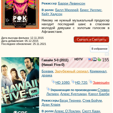
Барри Левинсон
Режиссер
:
Билл Мюррей
Брюс Уиллис
В ролях
:
,
,
Кейт Хадсон
Никому не нужный музыкальный продюсер
находит последний шанс в спасении
молодой девушки с золотым голосом в
Афганистане.
Дата выхода фильма: 12.11.2015
Скачать и Смотреть
Дата добавления: 05.12.2015
Последнее обновление: 25.11.2021
В избранное
HDTV
155
Гавайи 5-0
(2011)
(
Hawaii Five-0
)
Боевик
Зарубежный сериал
Криминал
,
,
,
драма
HD 1080
HD 720
Завершён
,
,
Стивен
Экранизация по произведению
:
Лилиен
Алекс Куртцман
Кэрол Барби
,
,
Брэд Тернер
Стив Бойум
Режиссеры
:
,
,
Дуан Кларк
Алекс О’Локлин
Скотт Каан
В ролях
:
,
,