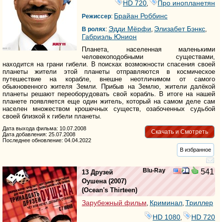
HD 720
Про инопланетян
,
Брайан Роббинс
Режиссер
:
Эдди Мёрфи
Элизабет Бэнкс
В ролях
:
,
,
Габриэль Юнион
Планета, населенная маленькими
человекоподобными существами,
находится на грани гибели. В поисках возможности спасения своей
планеты жители этой планеты отправляются в космическое
путешествие на корабле, внешне неотличимом от самого
обыкновенного жителя Земли. Прибыв на Землю, жители далёкой
планеты решают переоборудовать свой корабль. В итоге на нашей
планете появляется еще один житель, который на самом деле сам
населен множеством крошечных существ, озабоченных судьбой
своей близкой к гибели планеты.
Дата выхода фильма: 10.07.2008
Скачать и Смотреть
Дата добавления: 25.07.2008
Последнее обновление: 04.04.2022
В избранное
Blu-Ray
541
13 Друзей
Оушена
(2007)
(
Ocean's Thirteen
)
Зарубежный фильм
Криминал
Триллер
,
,
HD 1080
HD 720
,