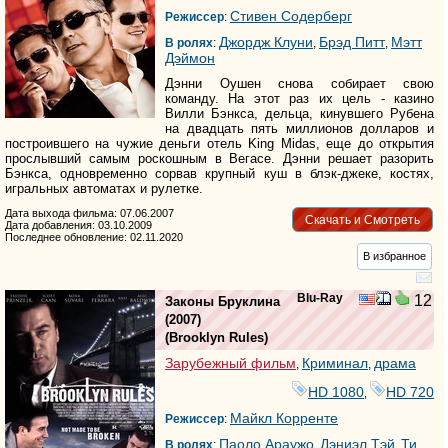
Стивен Содерберг
Режиссер
:
Джордж Клуни
Брэд Питт
Мэтт
В ролях
:
,
,
Дэймон
Дэнни Оушен снова собирает свою
команду. На этот раз их цель - казино
Вилли Бэнкса, дельца, кинувшего Рубена
на двадцать пять миллионов долларов и
построившего на чужие деньги отель King Midas, еще до открытия
прослывший самым роскошным в Вегасе. Дэнни решает разорить
Бэнкса, одновременно сорвав крупный куш в блэк-джеке, костях,
игральных автоматах и рулетке.
Дата выхода фильма: 07.06.2007
Скачать и Смотреть
Дата добавления: 03.10.2009
Последнее обновление: 02.11.2020
В избранное
Blu-Ray
12
Законы Бруклина
(2007)
(
Brooklyn Rules
)
Зарубежный фильм
Криминал
драма
,
,
HD 1080
HD 720
,
Майкл Корренте
Режиссер
:
Паоло Араужо
Дэниэл Тэй
Ти
В ролях
:
,
,