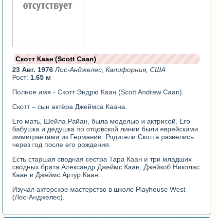
Скотт Каан (Scott Caan)
23 Авг. 1976
Лос-Анджелес, Калифорния, США
Рост:
1.65 м
Полное имя - Скотт Эндрю Каан (Scott Andrew Caan).
Скотт – сын актёра Джеймса Каана.
Его мать, Шейла Райан, была моделью и актрисой. Его
бабушка и дедушка по отцовской линии были еврейскими
иммигрантами из Германии. Родители Скотта развелись
через год после его рождения.
Есть старшая сводная сестра Тара Каан и три младших
сводных брата Александр Джеймс Каан, Джейкоб Николас
Каан и Джеймс Артур Каан.
Изучал актерское мастерство в школе Playhouse West
(Лос-Анджелес).