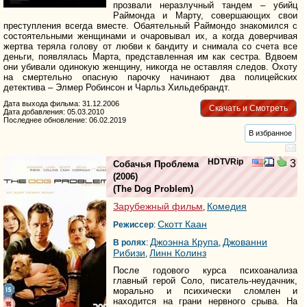
прозвали неразлучный тандем – убийц
Раймонда и Марту, совершающих свои
преступления всегда вместе. Обаятельный Раймондо знакомился с
состоятельными женщинами и очаровывал их, а когда доверчивая
жертва теряла голову от любви к бандиту и снимала со счета все
деньги, появлялась Марта, представленная им как сестра. Вдвоем
они убивали одинокую женщину, никогда не оставляя следов. Охоту
на смертельно опасную парочку начинают два полицейских
детектива – Элмер Робинсон и Чарльз Хильдебрандт.
Дата выхода фильма: 31.12.2006
Скачать и Смотреть
Дата добавления: 05.03.2010
Последнее обновление: 06.02.2019
В избранное
HDTVRip
3
Собачья Проблема
(2006)
(
The Dog Problem
)
Зарубежный фильм
Комедия
,
Скотт Каан
Режиссер
:
Джоэнна Крупа
Джованни
В ролях
:
,
Рибизи
Линн Колинз
,
После годового курса психоанализа
главный герой Соло, писатель-неудачник,
морально и психически сломлен и
находится на грани нервного срыва. На