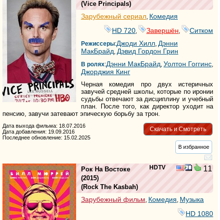
(
Vice Principals
)
Зарубежный сериал
Комедия
,
HD 720
Завершён
Ситком
,
,
Джоди Хилл
Дэнни
Режиссеры
:
,
МакБрайд
Дэвид Гордон Грин
,
Дэнни МакБрайд
Уолтон Гоггинс
В ролях
:
,
,
Джорджия Кинг
Черная комедия про двух истеричных
завучей средней школы, которые по иронии
судьбы отвечают за дисциплину и учебный
план. После того, как директор уходит на
пенсию, завучи затевают эпическую борьбу за трон.
Дата выхода фильма: 18.07.2016
Скачать и Смотреть
Дата добавления: 19.09.2016
Последнее обновление: 15.02.2025
В избранное
HDTV
11
Рок На Востоке
(2015)
(
Rock The Kasbah
)
Зарубежный фильм
Комедия
Музыка
,
,
HD 1080