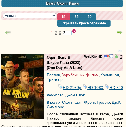
Всё
/ Скотт Каан
15
25
50
Скрывать просмотренные
2
3
1
WebRip HD
2
Один День В
Шкуре Льва
(2023)
(
One Day As A Lion
)
Боевик
Зарубежный фильм
Криминал
,
,
,
Триллер
HD 2160р
HD 1080
HD 720
,
,
Джон Своб
Режиссер
:
Скотт Каан
Фрэнк Грилло
Дж.К.
В ролях
:
,
,
Симмонс
После случайной встречи в кафе, Джеки
Пауэрс решает бросить свою
криминальную жизнь и начать все сначала.
Он находит новое занятие и строит отношения с людьми вокруг себя,