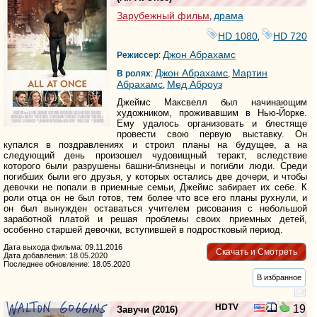
Зарубежный фильм
драма
,
HD 1080
HD 720
,
Джон Абрахамс
Режиссер
:
Джон Абрахамс
Мартин
В ролях
:
,
Абрахамс
Мед Аброуз
,
Джеймс Максвелл был начинающим
художником, проживавшим в Нью-Йорке.
Ему удалось организовать и блестяще
провести свою первую выставку. Он
купался в поздравлениях и строил планы на будущее, а на
следующий день произошел чудовищный теракт, вследствие
которого были разрушены башни-близнецы и погибли люди. Среди
погибших были его друзья, у которых остались две дочери, и чтобы
девочки не попали в приемные семьи, Джеймс забирает их себе. К
роли отца он не был готов, тем более что все его планы рухнули, и
он был вынужден оставаться учителем рисования с небольшой
заработной платой и решая проблемы своих приемных детей,
особенно старшей девочки, вступившей в подростковый период.
Дата выхода фильма: 09.11.2016
Скачать и Смотреть
Дата добавления: 18.05.2020
Последнее обновление: 18.05.2020
В избранное
HDTV
19
Завучи
(2016)