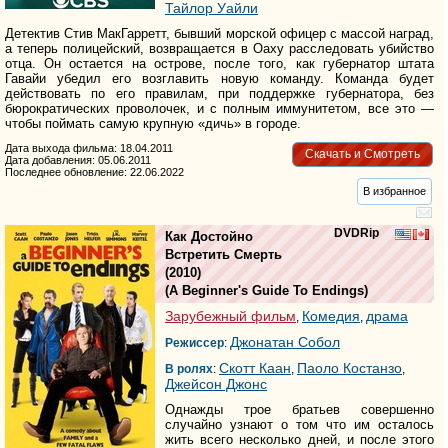
Тайлор Уайли
Детектив Стив МакГарретт, бывший морской офицер с массой наград,
а теперь полицейский, возвращается в Оаху расследовать убийство
отца. Он остается на острове, после того, как губернатор штата
Гавайи убедил его возглавить новую команду. Команда будет
действовать по его правилам, при поддержке губернатора, без
бюрократических проволочек, и с полным иммунитетом, все это —
чтобы поймать самую крупную «дичь» в городе.
Дата выхода фильма: 18.04.2011
Скачать и Смотреть
Дата добавления: 05.06.2011
Последнее обновление: 22.06.2022
В избранное
DVDRip
Как Достойно
Встретить Смерть
(2010)
(
A Beginner's Guide To Endings
)
Зарубежный фильм
Комедия
драма
,
,
Джонатан Собол
Режиссер
:
Скотт Каан
Паоло Костанзо
В ролях
:
,
,
Джейсон Джонс
Однажды трое братьев совершенно
случайно узнают о том что им осталось
жить всего несколько дней, и после этого