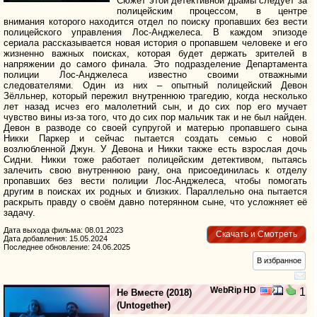
Сюжет этой детективной драмы следует за
полицейским процессом, в центре
внимания которого находится отдел по поиску пропавших без вести
полицейского управления Лос-Анджелеса. В каждом эпизоде
сериала рассказывается новая история о пропавшем человеке и его
жизненно важных поисках, которая будет держать зрителей в
напряжении до самого финала. Это подразделение Департамента
полиции Лос-Анджелеса известно своими отважными
следователями. Один из них – опытный полицейский Девон
Зёлльнер, который пережил внутреннюю трагедию, когда несколько
лет назад исчез его малолетний сын, и до сих пор его мучает
чувство вины из-за того, что до сих пор мальчик так и не был найден.
Девон в разводе со своей супругой и матерью пропавшего сына
Никки Паркер и сейчас пытается создать семью с новой
возлюбленной Джун. У Девона и Никки также есть взрослая дочь
Сидни. Никки тоже работает полицейским детективом, пытаясь
залечить свою внутреннюю рану, она присоединилась к отделу
пропавших без вести полиции Лос-Анджелеса, чтобы помогать
другим в поисках их родных и близких. Параллельно она пытается
раскрыть правду о своём давно потерянном сыне, что усложняет её
задачу.
Дата выхода фильма: 08.01.2023
Скачать и Смотреть
Дата добавления: 15.05.2024
Последнее обновление: 24.06.2025
В избранное
WebRip HD
1
Не Вместе
(2018)
(
Untogether
)