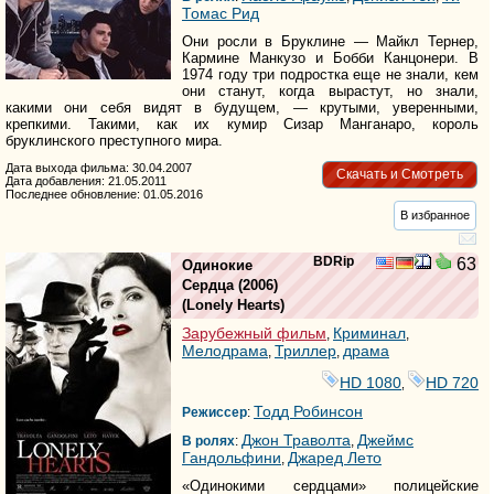
Томас Рид
Они росли в Бруклине — Майкл Тернер,
Кармине Манкузо и Бобби Канцонери. В
1974 году три подростка еще не знали, кем
они станут, когда вырастут, но знали,
какими они себя видят в будущем, — крутыми, уверенными,
крепкими. Такими, как их кумир Сизар Манганаро, король
бруклинского преступного мира.
Дата выхода фильма: 30.04.2007
Скачать и Смотреть
Дата добавления: 21.05.2011
Последнее обновление: 01.05.2016
В избранное
BDRip
63
Одинокие
Сердца
(2006)
(
Lonely Hearts
)
Зарубежный фильм
Криминал
,
,
Мелодрама
Триллер
драма
,
,
HD 1080
HD 720
,
Тодд Робинсон
Режиссер
:
Джон Траволта
Джеймс
В ролях
:
,
Гандольфини
Джаред Лето
,
«Одинокими сердцами» полицейские