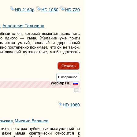
HD 2160р
HD 1080
HD 720
,
,
тег
тег
о
Анастасия Талызина
тег
,
тег
бный ключ, который помогает исполнить
тег
ько одного — сына. Желание уже почти
тег
вляется умный, веселый и деревянный
тег
но постепенно понимает, что он не такой,
риключений путешествие, чтобы доказать
Скачать
В избранное
WebRip HD
HD 1080
льская
Михаил Евланов
,
ихи, но страх публичных выступлений не
и даже мама скептически относится к