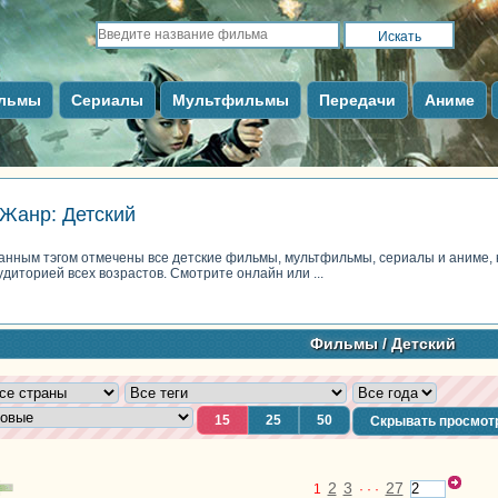
льмы
Сериалы
Мультфильмы
Передачи
Аниме
Жанр: Детский
анным тэгом отмечены все детские фильмы, мультфильмы, сериалы и аниме,
удиторией всех возрастов. Смотрите онлайн или ...
Фильмы
/ Детский
15
25
50
Скрывать просмот
2
3
27
1
· · ·