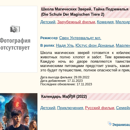
Школа Магических Зверей. Тайна Подземелья
(
Die Schule Der Magischen Tiere 2
)
Детский
Зарубежный фильм
Комедия
Мелод
,
,
,
Свен Унтервальдт мл.
Режиссер
:
Надя Уль
Юстус фон Донаньи
Марлен
В ролях
:
,
,
Школа магических зверей готовится к юбиле
животных полно хлопот и забот. Тем временем
Каждую ночь во дворе появляются таинств
магическими питомцами предстоит узнать, какая
это будет путешествие, полное опасностей и при
Дата выхода фильма: 29.09.2022
Дата добавления: 17.11.2023
Последнее обновление: 17.11.2023
Календарь Ма(й)я
(2022)
Детский
Приключения
Русский фильм
Семей
,
,
,
Экраниза