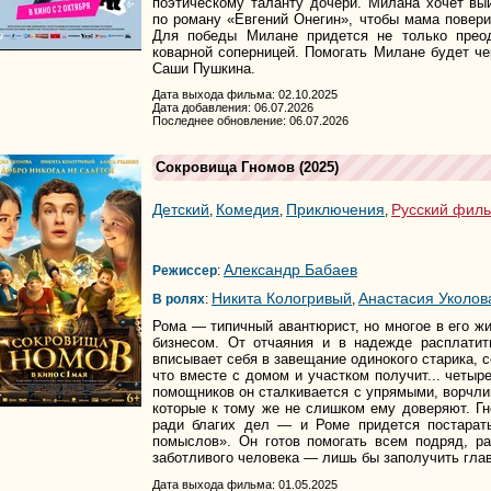
поэтическому таланту дочери. Милана хочет выиг
по роману «Евгений Онегин», чтобы мама повери
Для победы Милане придется не только преод
коварной соперницей. Помогать Милане будет че
Саши Пушкина.
Дата выхода фильма: 02.10.2025
Дата добавления: 06.07.2026
Последнее обновление: 06.07.2026
Сокровища Гномов
(2025)
Детский
Комедия
Приключения
Русский фил
,
,
,
Александр Бабаев
Режиссер
:
Никита Кологривый
Анастасия Уколов
В ролях
:
,
Рома — типичный авантюрист, но многое в его ж
бизнесом. От отчаяния и в надежде расплати
вписывает себя в завещание одинокого старика, с
что вместе с домом и участком получит... четы
помощников он сталкивается с упрямыми, ворчл
которые к тому же не слишком ему доверяют. Г
ради благих дел — и Роме придется постарать
помыслов». Он готов помогать всем подряд, р
заботливого человека — лишь бы заполучить гла
Дата выхода фильма: 01.05.2025