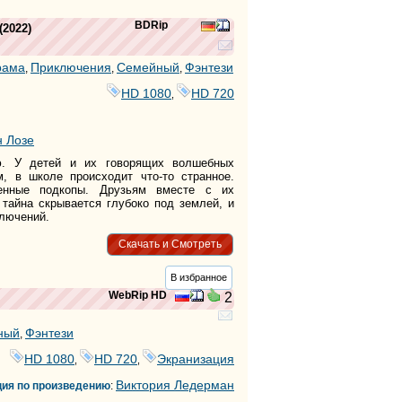
BDRip
(2022)
рама
Приключения
Семейный
Фэнтези
,
,
,
HD 1080
HD 720
,
 Лозе
ю. У детей и их говорящих волшебных
, в школе происходит что-то странное.
енные подкопы. Друзьям вместе с их
 тайна скрывается глубоко под землей, и
ключений.
Скачать и Смотреть
В избранное
WebRip HD
2
ный
Фэнтези
,
HD 1080
HD 720
Экранизация
,
,
Виктория Ледерман
ция по произведению
: