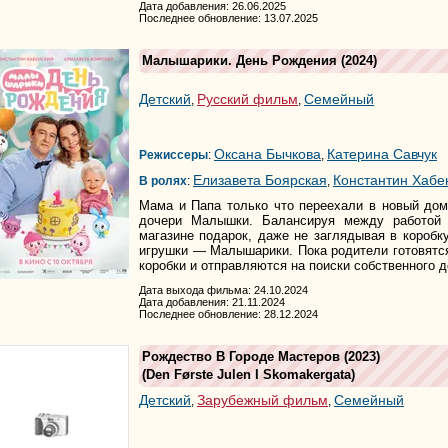
Дата добавления: 26.06.2025
Последнее обновление: 13.07.2025
Малышарики. День Рождения
(2024)
Детский
Русский фильм
Семейный
,
,
Оксана Бычкова
Катерина Савчук
Режиссеры
:
,
Елизавета Боярская
Константин Хабе
В ролях
:
,
Мама и Папа только что переехали в новый до
дочери Малышки. Балансируя между работой 
магазине подарок, даже не заглядывая в короб
игрушки — Малышарики. Пока родители готовятс
коробки и отправляются на поиски собственного д
Дата выхода фильма: 24.10.2024
Дата добавления: 21.11.2024
Последнее обновление: 28.12.2024
Рождество В Городе Мастеров
(2023)
(
Den Første Julen I Skomakergata
)
Детский
Зарубежный фильм
Семейный
,
,