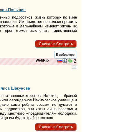
лан Паньшин
енных подростков, жизнь которых по вине
правлении. Им придется не только прожить
 которые в дальнейшем изменят жизнь их
го героя может выключить таинственный
Скачать и Смотреть
В избранное
WebRip
2
илиса Шакунова
енных военных моряков. Их отец — бравый
нчили легендарное Нахимовское училище и
нако сами ребята совсем не думают о
х подростков, они хотят лишь веселья и
банду местного «предводителя» молодежи,
лища им будет крайне сложно.
Скачать и Смотреть