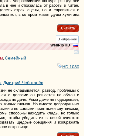
рать Всероссийский конкурс рэп-дуэлей
ла в нее и отказалась от работы в Китае.
олеть страх сцены, но и справиться с
рный кот, в котором живет душа хулигана
Скачать
В избранное
WebRip HD
ьм
Семейный
,
HD 1080
а
Дмитрий Чеботарёв
,
изни не складывается: развод, проблемы с
ться с долгами он решается на обман и
оседа по даче. Рома даже не подозревает,
рех живых гномов. Но вместо добродушных
ивыми и не самыми приятными спутниками,
номы способны находить клады, но только
ся, чтобы убедить их в своей «чистоте
аздавать щедрые обещания и изображать
вное сокровище.