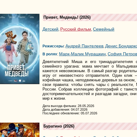
Привет, Медведь!
(2026)
Детский
Русский фильм
Семейный
,
,
Андрей Пантелеев
Денис Бондарк
Режиссеры
:
,
Марк-Малик Мурашкин
София Петро
В ролях
:
,
Девятилетний Миша и его тринадцатилетняя 
семейного урагана: мама мечтает о Мальдива
кажется невозможным. В самый разгар родител
игру от неизвестного отправителя. Один клик
кофейная чашка, неподвижные деревья за окном,
свои правила: чтобы снять чары с реальности,
России. Собрав коллекцию фотографий с таинс
достопримечательностей и разгадав загадки, они
мир к жизни.
Дата выхода фильма: 28.05.2026
Дата добавления: 04.07.2026
Последнее обновление: 05.07.2026
Буратино
(2026)