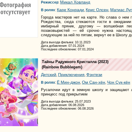
Микал Ховланд
Режиссер
:
Каре Конради
Крис Олсен
Матиас Лу
В ролях
:
,
,
Города мастеров нет на карте. Но слава о нем г
Рождества, сюда стекаются гости в ожидании
имбирный пряник, другому — волшебная пе
позаковыристей — ей срочно нужна настоящ
следующие за ней по пятам, вернут ее в Школу д
Дата выхода фильма: 10.11.2023
Дата добавления: 07.01.2024
Последнее обновление: 07.01.2024
Тайны Радужного Кристалла
(2023)
(
Rainbow Bubblegem
)
Детский
Приключения
Фэнтези
,
,
Ё Мин-джон
Ом Сан-хён
Чон Сук-кён
В ролях
:
,
,
Русалочки идут в земную школу и защищают л
принцесс под прикрытием
Дата выхода фильма: 25.07.2023
Дата добавления: 06.08.2026
Последнее обновление: 06.08.2026