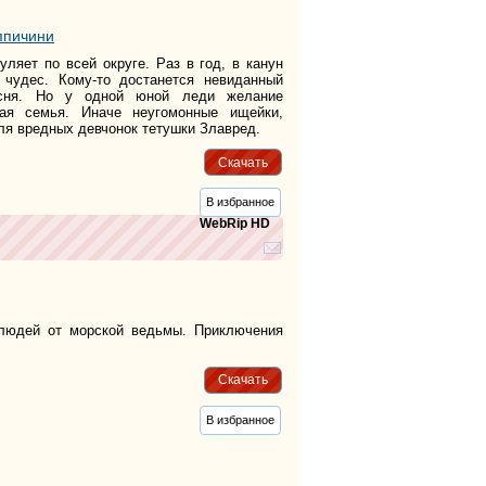
ппичини
уляет по всей округе. Раз в год, в канун
 чудес. Кому-то достанется невиданный
сня. Но у одной юной леди желание
ая семья. Иначе неугомонные ищейки,
ля вредных девчонок тетушки Злавред.
Скачать
В избранное
WebRip HD
юдей от морской ведьмы. Приключения
Скачать
В избранное