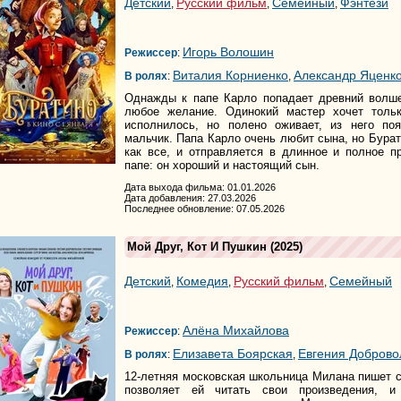
Детский
Русский фильм
Семейный
Фэнтези
,
,
,
Игорь Волошин
Режиссер
:
Виталия Корниенко
Александр Яценк
В ролях
:
,
Однажды к папе Карло попадает древний волше
любое желание. Одинокий мастер хочет тол
исполнилось, но полено оживает, из него поя
мальчик. Папа Карло очень любит сына, но Бурати
как все, и отправляется в длинное и полное п
папе: он хороший и настоящий сын.
Дата выхода фильма: 01.01.2026
Дата добавления: 27.03.2026
Последнее обновление: 07.05.2026
Мой Друг, Кот И Пушкин
(2025)
Детский
Комедия
Русский фильм
Семейный
,
,
,
Алёна Михайлова
Режиссер
:
Елизавета Боярская
Евгения Доброво
В ролях
:
,
12-летняя московская школьница Милана пишет ст
позволяет ей читать свои произведения, 