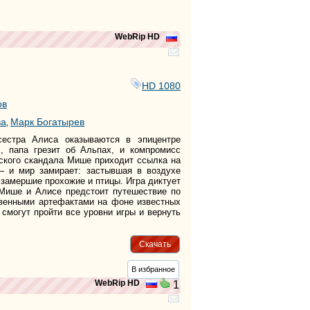
WebRip HD
HD 1080
ов
ва
Марк Богатырев
,
сестра Алиса оказываются в эпицентре
х, папа грезит об Альпах, и компромисс
ьского скандала Мише приходит ссылка на
 — и мир замирает: застывшая в воздухе
 замершие прохожие и птицы. Игра диктует
 Мише и Алисе предстоит путешествие по
твенными артефактами на фоне известных
 смогут пройти все уровни игры и вернуть
Скачать
В избранное
WebRip HD
1