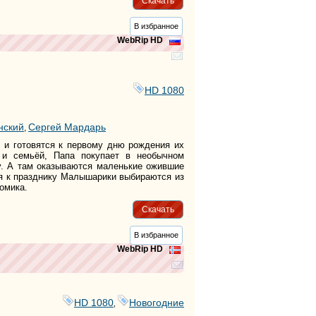
Скачать
В избранное
WebRip HD
HD 1080
нский
Сергей Мардарь
,
м и готовятся к первому дню рождения их
и семьёй, Папа покупает в необычном
ку. А там оказываются маленькие ожившие
я к празднику Малышарики выбираются из
омика.
Скачать
В избранное
WebRip HD
HD 1080
Новогодние
,