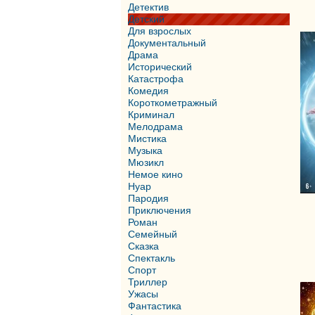
Детектив
Детский
Для взрослых
Документальный
Драма
Исторический
Катастрофа
Комедия
Короткометражный
Криминал
Мелодрама
Мистика
Музыка
Мюзикл
Немое кино
Нуар
Пародия
Приключения
Роман
Семейный
Сказка
Спектакль
Спорт
Триллер
Ужасы
Фантастика