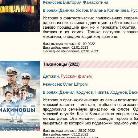
Виктория Фанасютина
Режиссер
:
Данила Уютов
Милана Копничева
Рус
В ролях
:
,
,
История о фантастических приключениях соврем
одного из них начинает двигаться в обратном на
заново прошедшие дни, но и пережить события,
близких и их самих. Только поступок главно
механизм, определяющий ход времени.
Дата выхода фильма: 01.09.2022
Дата добавления: 02.01.2023
Последнее обновление: 02.01.2023
Нахимовцы
(2022)
Детский
Русский фильм
,
Олег Штром
Режиссер
:
Даниил Ходунов
Никита Ходунов
Вас
В ролях
:
,
,
История о братьях-близнецах из семьи потомств
морской капитан — мечтает, чтобы сыновья зако
продолжили семейную династию на флоте. Од
морской службе. Как и большинство современны
легких денег. Эти желания приводят героев в 
выбраться из которой без поддержки родного учи
Дата выхода фильма: 28.07.2022
Дата добавления: 03.12.2022