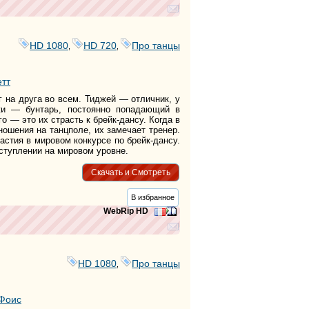
тег
тег
тег
тег
HD 1080
HD 720
Про танцы
,
,
тег
тег
тег
тт
тег
 на друга во всем. Тиджей — отличник, у
тег
жи — бунтарь, постоянно попадающий в
тег
о — это их страсть к брейк-дансу. Когда в
тег
ошения на танцполе, их замечает тренер.
тег
астия в мировом конкурсе по брейк-дансу.
тег
ступлении на мировом уровне.
тег
тег
Скачать и Смотреть
тег
тег
В избранное
тег
WebRip HD
тег
тег
тег
тег
HD 1080
Про танцы
,
тег
тег
тег
Фоис
тег