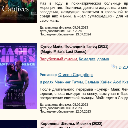
Раз в году в психиатрической больнице пр
мероприятие. Политики, деятели искусства и све
заведения, жаждущие оказаться в красочной т
среди них Фанни, а «бал сумасшедших» для н
свою мать.
Дата выхода фильма: 09.09.2023
Дата добавления: 13.07.2024
Последнее обновление: 13.07.2024
Супер Майк: Последний Танец
(2023)
(
Magic Mike's Last Dance
)
Зарубежный фильм
Комедия
драма
,
,
HD 21
Стивен Содерберг
Режиссер
:
Ченнинг Татум
Сальма Хайек
Аюб Кх
В ролях
:
,
,
После длительного перерыва «Супер» Майк Лей
сделки, снова выходит на сцену, выступая в ба
предложение светской львицы, Майк едет в Лондо
Дата выхода фильма: 08.02.2023
Дата добавления: 03.03.2023
Последнее обновление: 12.04.2023
Королевы Школы. Мюзикл
(2022)