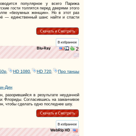
тег
оводится популярное у всего Парижа
тские гости толпятся перед дверями этого
олпе «безумных женщин». Но в этот раз
её — единственный шанс найти и спасти
Скачать и Смотреть
В избранное
Blu-Ray
2
60р
HD 1080
HD 720
Про танцы
,
,
,
ан-Дин
н, разорившийся в результате неудачной
рах Флориды. Согласившись на заманчивое
н, чтобы сделать одно последнее шоу.
Скачать и Смотреть
В избранное
WebRip HD