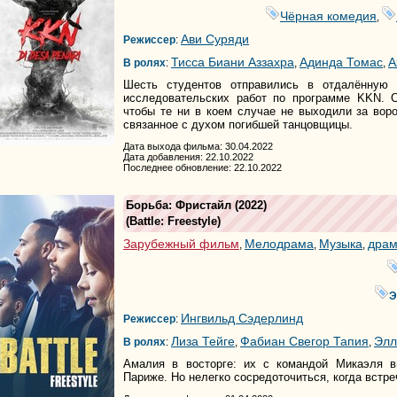
Чёрная комедия
,
Ави Суряди
Режиссер
:
Тисса Биани Аззахра
Адинда Томас
А
В ролях
:
,
,
Шесть студентов отправились в отдалённую 
исследовательских работ по программе KKN. С
чтобы те ни в коем случае не выходили за воро
связанное с духом погибшей танцовщицы.
Дата выхода фильма: 30.04.2022
Дата добавления: 22.10.2022
Последнее обновление: 22.10.2022
Борьба: Фристайл
(2022)
(
Battle: Freestyle
)
Зарубежный фильм
Мелодрама
Музыка
дра
,
,
,
Э
Ингвильд Сэдерлинд
Режиссер
:
Лиза Тейге
Фабиан Свегор Тапия
Элл
В ролях
:
,
,
Амалия в восторге: их с командой Микаэля в
Париже. Но нелегко сосредоточиться, когда встре