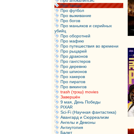
Про апокалипсис
Про танцы
Про футбол
Про выживание
Про богов
Про маньяков и серийных
убийц
Про оборотней
Про мафию
Про путешествия во времени
Про рыцарей
Про драконов
Про гангстеров
Про деревню
Про шпионов
Про хакеров
Про пиратов
Про викингов
trash (трэш) movies
Завершён
9 мая, День Победы
PIXAR
Sci-Fi (Научная фантастика)
Авангард и Сюрреализм
Ангелы и Демоны
Антиутопия
Балет