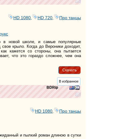
HD 1080
HD 720
Про танцы
,
,
рукс
ю в новой школе, и самые популярные
д свое крыло. Когда до Вероники доходит,
 как кажется со стороны, она пытается
вает, что это гораздо сложнее, чем она
Скачать
В избранное
BDRip
HD 1080
Про танцы
,
иданный и пылкий роман длиною в сутки