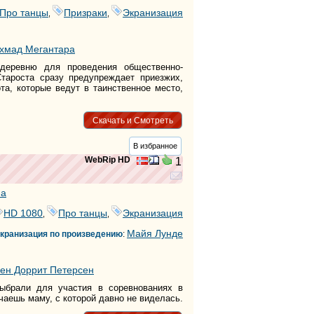
Про танцы
Призраки
Экранизация
,
,
хмад Мегантара
деревню для проведения общественно-
тароста сразу предупреждает приезжих,
та, которые ведут в таинственное место,
Скачать и Смотреть
В избранное
WebRip HD
1
ма
HD 1080
Про танцы
Экранизация
,
,
Майя Лунде
кранизация по произведению
:
ен Доррит Петерсен
ыбрали для участия в соревнованиях в
чаешь маму, с которой давно не виделась.