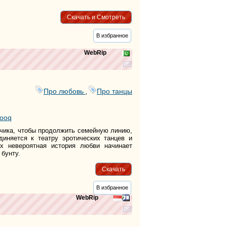
Скачать и Смотреть
В избранное
WebRip
Про любовь
Про танцы
,
ооq
ьчика, чтобы продолжить семейную линию,
иняется к театру эротических танцев и
Их невероятная история любви начинает
бунту.
Скачать
В избранное
WebRip