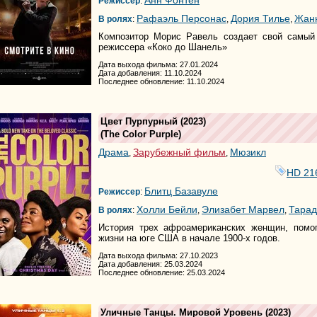
Анн Фонтен
Режиссер
:
Рафаэль Персонас
Дория Тилье
Жан
В ролях
:
,
,
Композитор Морис Равель создает свой самый 
режиссера «Коко до Шанель»
Дата выхода фильма: 27.01.2024
Дата добавления: 11.10.2024
Последнее обновление: 11.10.2024
Цвет Пурпурный
(2023)
(
The Color Purple
)
Драма
Зарубежный фильм
Мюзикл
,
,
HD 21
Блитц Базавуле
Режиссер
:
Холли Бейли
Элизабет Марвел
Тарад
В ролях
:
,
,
История трех афроамериканских женщин, помо
жизни на юге США в начале 1900-х годов.
Дата выхода фильма: 27.10.2023
Дата добавления: 25.03.2024
Последнее обновление: 25.03.2024
Уличные Танцы. Мировой Уровень
(2023)