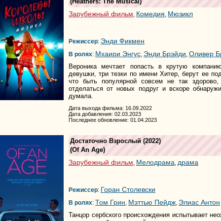
(
Heathers: The Musical
)
Зарубежный фильм
Комедия
Мюзикл
,
,
Энди Фикмен
Режиссер
:
Мхаири Энгус
Энди Брэйди
Оливер Б
В ролях
:
,
,
Вероника мечтает попасть в крутую компани
девушки, три тезки по имени Хитер, берут ее по
что быть популярной совсем не так здорово,
отделаться от новых подруг и вскоре обнаружи
думала.
Дата выхода фильма: 16.09.2022
Дата добавления: 02.03.2023
Последнее обновление: 01.04.2023
Достаточно Взрослый
(2022)
(
Of An Age
)
Зарубежный фильм
Мелодрама
драма
,
,
Горан Столевски
Режиссер
:
Том Грин
Мэттью Пейдж
Элиас Антон
В ролях
:
,
,
Танцор сербского происхождения испытывает неож