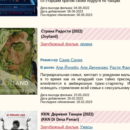
со старшим братом своей подруги по танцам.
Дата выхода фильма: 04.08.2022
Дата добавления: 06.09.2023
Последнее обновление: 06.09.2023
Страна Радости
(2022)
(
Joyland
)
Зарубежный фильм
драма
,
Саим Садик
Режиссер
:
Али Йунейо
Али Джунеджо
Расти Фар
В ролях
:
,
,
Патриархальная семья, мечтает о рождении мал
в то время как их младший сын тайно присоед
влюбляется в амбициозную транс-старлетку. 
освещать стремление всей семьи к сексуальному 
Дата выхода фильма: 23.05.2022
Дата добавления: 26.02.2023
Последнее обновление: 26.02.2023
KKN: Деревня Танцев
(2022)
(
KKN Di Desa Penari
)
Зарубежный фильм
Ужасы
,