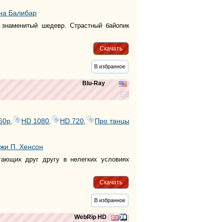
тег
на Балибар
тег
тег
знаменитый шедевр. Страстный байопик
тег
тег
Скачать
тег
В избранное
тег
тег
Blu-Ray
тег
тег
тег
тег
тег
60р
HD 1080
HD 720
Про танцы
,
,
,
тег
тег
тег
жи П. Хенсон
тег
гающих друг другу в нелегких условиях
тег
тег
тег
Скачать
тег
тег
В избранное
тег
тег
WebRip HD
тег