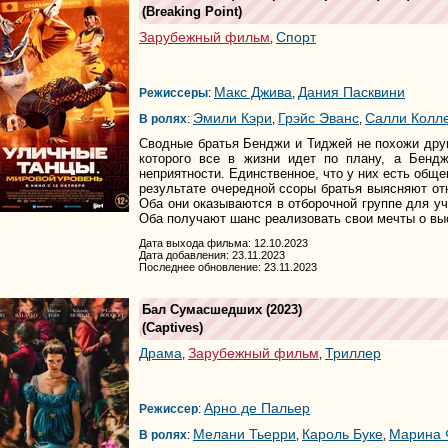
(
Breaking Point
)
Зарубежный фильм
Спорт
,
Макс Джива
Дания Пасквини
Режиссеры
:
,
Эмили Кэри
Грэйс Эванс
Салли Колле
В ролях
:
,
,
Сводные братья Бенджи и Тиджей не похожи друг
которого все в жизни идет по плану, а Бенд
неприятности. Единственное, что у них есть общег
результате очередной ссоры братья выясняют отн
Оба они оказываются в отборочной группе для уч
Оба получают шанс реализовать свои мечты о вы
Дата выхода фильма: 12.10.2023
Дата добавления: 23.11.2023
Последнее обновление: 23.11.2023
Бал Сумасшедших
(2023)
(
Captives
)
Драма
Зарубежный фильм
Триллер
,
,
Арно де Пальер
Режиссер
:
Мелани Тьерри
Кароль Буке
Марина 
В ролях
:
,
,