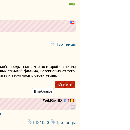
тег
тег
тег
тег
тег
тег
тег
тег
Про танцы
тег
тег
тег
тег
тег
ебе представить, что во второй части мы
ных событий фильма, независимо от того,
ы или вернулась к своей жизни.
тег
тег
Скачать
тег
тег
В избранное
тег
тег
WebRip HD
тег
тег
а
тег
тег
HD 1080
Про танцы
,
тег
тег