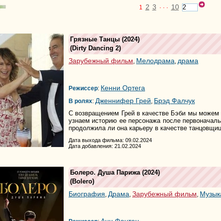
2
3
10
1
· · ·
Грязные Танцы
(2024)
(
Dirty Dancing 2
)
Зарубежный фильм
Мелодрама
драма
,
,
Кенни Ортега
Режиссер
:
Дженнифер Грей
Брэд Фалчук
В ролях
:
,
С возвращением Грей в качестве Бэби мы можем с
узнаем историю ее персонажа после первоначаль
продолжила ли она карьеру в качестве танцовщиц
Дата выхода фильма: 09.02.2024
Дата добавления: 21.02.2024
Болеро. Душа Парижа
(2024)
(
Bolero
)
Биография
Драма
Зарубежный фильм
Музык
,
,
,