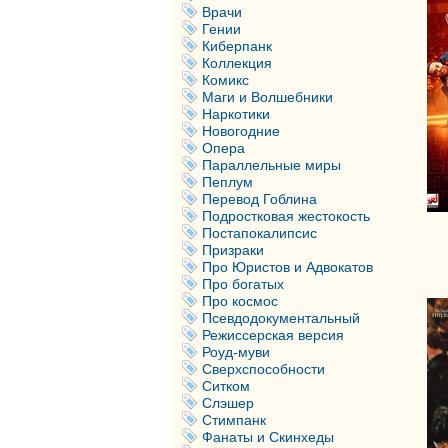
Врачи
Гении
Киберпанк
Коллекция
Комикс
Маги и Волшебники
Наркотики
Новогодние
Опера
Параллельные миры
Пеплум
Перевод Гоблина
Подростковая жестокость
Постапокалипсис
Призраки
Про Юристов и Адвокатов
Про богатых
Про космос
Псевдодокументальный
Режиссерская версия
Роуд-муви
Сверхспособности
Ситком
Слэшер
Стимпанк
Фанаты и Скинхеды