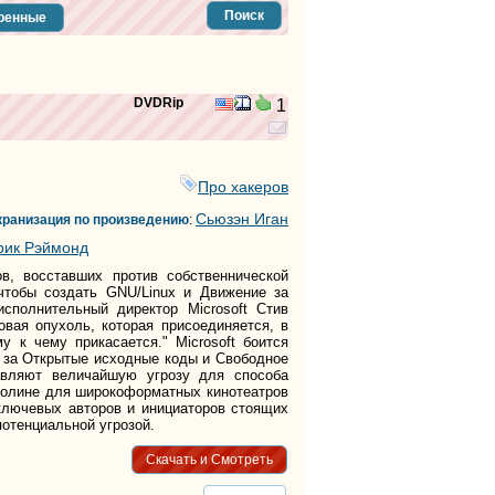
тег
Поиск
ренные
тег
тег
тег
тег
тег
DVDRip
1
тег
тег
тег
Про хакеров
тег
Сьюзэн Иган
кранизация по произведению
:
тег
рик Рэймонд
тег
тег
, восставших против собственнической
тег
 чтобы создать GNU/Linux и Движение за
тег
сполнительный директор Microsoft Стив
тег
ковая опухоль, которая присоединяется, в
у к чему прикасается." Microsoft боится
тег
я за Открытые исходные коды и Свободное
тег
авляют величайшую угрозу для способа
тег
 Долине для широкоформатных кинотеатров
тег
лючевых авторов и инициаторов стоящих
 потенциальной угрозой.
тег
тег
Скачать и Смотреть
тег
тег