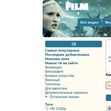
Всё видео
Фи
ТВ
Самые популярные
Последние добавленные
К
Новинки кино
п
Новые тв на сайте
Анимация
Биография
Ка
Боевые искусства
Военный
Гипотезы
Для взрослых
Документальные сериалы
Остальные жанры
Теги
HD 2160р