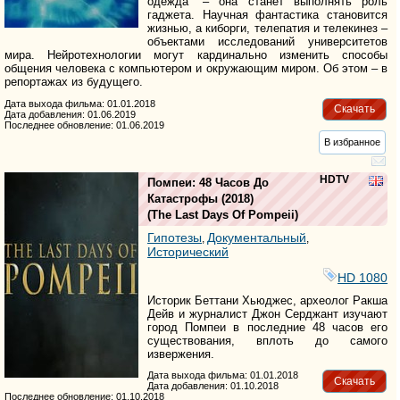
одежда" – она станет выполнять роль
гаджета. Научная фантастика становится
жизнью, а киборги, телепатия и телекинез –
объектами исследований университетов
мира. Нейротехнологии могут кардинально изменить способы
общения человека с компьютером и окружающим миром. Об этом – в
репортажах из будущего.
Дата выхода фильма: 01.01.2018
Скачать
Дата добавления: 01.06.2019
Последнее обновление: 01.06.2019
В избранное
HDTV
Помпеи: 48 Часов До
Катастрофы
(2018)
(
The Last Days Of Pompeii
)
Гипотезы
Документальный
,
,
Исторический
HD 1080
Историк Беттани Хьюджес, археолог Ракша
Дейв и журналист Джон Серджант изучают
город Помпеи в последние 48 часов его
существования, вплоть до самого
извержения.
Дата выхода фильма: 01.01.2018
Скачать
Дата добавления: 01.10.2018
Последнее обновление: 01.10.2018