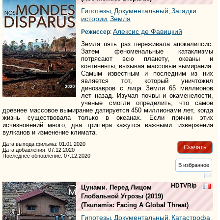
Гипотезы
Документальный
Загадки
,
,
истории
Земля
,
Алексис де Фавицкий
Режиссер
:
Земля пять раз переживала апокалипсис.
Затем феноменальные катаклизмы
потрясают всю планету, океаны и
континенты, вызывая массовые вымирания.
Самым известным и последним из них
является тот, который уничтожил
динозавров с лица Земли 65 миллионов
лет назад. Изучая почвы и окаменелости,
ученые смогли определить, что самое
древнее массовое вымирание датируется 450 миллионами лет, когда
жизнь существовала только в океанах. Если причин этих
исчезновений много, два триггера кажутся важными: извержения
вулканов и изменение климата.
Дата выхода фильма: 01.01.2020
Скачать
Дата добавления: 07.12.2020
Последнее обновление: 07.12.2020
В избранное
HDTVRip
Цунами. Перед Лицом
Глобальной Угрозы
(2019)
(
Tsunamis: Facing A Global Threat
)
Гипотезы
Документальный
Катастрофа
,
,
,