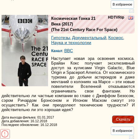
В избранное
HDTVRip
Космическая Гонка 21
Века
(2017)
(
The 21st Century Race For Space
)
Гипотезы
Документальный
Космос
,
,
,
Наука и технологии
BBC
Канал
:
Наступает новая эра освоения космоса.
Брайан Кокс получает эксклюзивный
доступ за кулисами Virgin Galactic, Blue
Origin и Spaceport America. От космического
туризма до добычи астероидов и даже
мечтаний о колониях на Марсе – эти новые
повелители Вселенной отказываются
ограничивать свои фантазии. Но
действительно ли частные компании во главе с Джеффом Безосом,
сэром Ричардом Брэнсоном и Илоном Маском смогут это
осуществить? Как они преодолеют технические трудности? И
действительно ли это хорошая идея?
Дата выхода фильма: 01.01.2017
Скачать
Дата добавления: 16.12.2018
Последнее обновление: 16.12.2018
В избранное