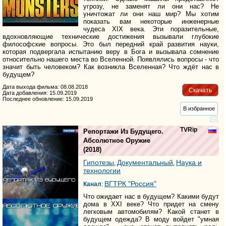
угрозу, не заменят ли они нас? Не
уничтожат ли они наш мир? Мы хотим
показать вам некоторые инженерные
чудеса XIX века. Эти поразительные,
вдохновляющие технические достижения вызывали глубокие
философские вопросы. Это был передний край развития науки,
которая подвергала испытанию веру в Бога и вызывала сомнение
относительно нашего места во Вселенной. Появлялись вопросы - что
значит быть человеком? Как возникла Вселенная? Что ждёт нас в
будущем?
Дата выхода фильма: 08.08.2018
Скачать
Дата добавления: 15.09.2019
Последнее обновление: 15.09.2019
В избранное
TVRip
Репортажи Из Будущего.
Абсолютное Оружие
(2018)
Гипотезы
Документальный
Наука и
,
,
технологии
ВГТРК "Россия"
Канал
:
Что ожидает нас в будущем? Какими будут
дома в XXI веке? Что придет на смену
легковым автомобилям? Какой станет в
будущем одежда? В моду войдет "умная