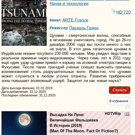
Наука и технологии
HD 720
ARTE France
Канал
:
Паскаль Герен
Режиссер
:
Цунами - смертоносные волны, способные
в мгновение уничтожить город. Но до 26-го
декабря 2004 года мы почти ничего о них
не знали. В этот день гигантское цунами в
Индийском океане погубило 230 000 человек. Мир увидел бедствие в
реальном времени через видеокамеры. Через семь лет в 2011 году
ещё один удар цунами привёл к взрыву на атомной электростанции в
Фукусиме. После таких трагедий учёные спешат выяснить причины
возникновения столь разрушительных волн. Известно, что цунами
может случиться в любом уголке планеты. Развитие прибрежной
зоны повышает возможный ущерб. Защитит ли нас новая наука?
Дата выхода фильма: 01.01.2019
Скачать
Дата добавления: 31.12.2020
Последнее обновление: 31.12.2020
В избранное
HDTVRip
Высадка На Луне:
Величайшая Фальшивка
В Истории
(2019)
(
Man Of The Moon. Fact Or Fiction?
)