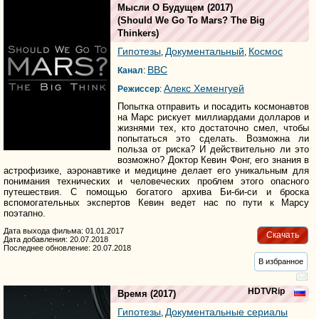
Мысли О Будущем
(2017)
(
Should We Go To Mars? The Big
Thinkers
)
Гипотезы
Документальный
Космос
,
,
BBC
Канал
:
Алекс Хеменгуей
Режиссер
:
Попытка отправить и посадить космонавтов
на Марс рискует миллиардами долларов и
жизнями тех, кто достаточно смел, чтобы
попытаться это сделать. Возможна ли
польза от риска? И действительно ли это
возможно? Доктор Кевин Фонг, его знания в
астрофизике, аэронавтике и медицине делает его уникальным для
понимания технических и человеческих проблем этого опасного
путешествия. С помощью богатого архива Би-би-си и броска
вспомогательных экспертов Кевин ведет нас по пути к Марсу
поэтапно.
Дата выхода фильма: 01.01.2017
Скачать
Дата добавления: 20.07.2018
Последнее обновление: 20.07.2018
В избранное
HDTVRip
Время
(2017)
Гипотезы
Документальные сериалы
,