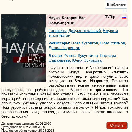
В избранное
TVRip
Наука, Которая Нас
Погубит
(2018)
Гипотезы
Документальный
Наука и
,
,
технологии
Олег Кузовков
Олег Ужинов
Режиссеры
:
,
,
Денис Червяцов
Алина Кукушкина
Варвара
В ролях
:
,
Саранцева
Юлия Зуникова
,
Научные "прорывы" и "достижения" нашего
времени могут необратимо изменить
человеческий вид и даже погубить всех
живущих на Земле. Например, Пентагон
разрабатывает новые смертельные виды
вооружения, не требующие даже сближения с противником. Что
показали испытания новейшего стелса F-35? Зачем США отменили
мораторий на проведение экспериментов с опасными вирусами? Как
японскому учёному удалось создать непобедимый штамм гриппа?
Чем угрожает людям искусственный интеллект? И как технология
распознавания лиц навсегда изменит наши представления о
безопасности?
Дата выхода фильма: 01.01.2018
Скачать
Дата добавления: 20.08.2018
Последнее обновление: 20.08.2018