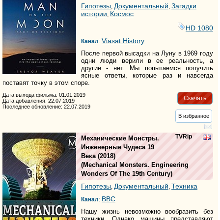
Гипотезы
Документальный
Загадки
,
,
истории
Космос
,
HD 1080
Viasat History
Канал
:
После первой высадки на Луну в 1969 году
одни люди верили в ее реальность, а
другие - нет. Мы попытаемся получить
ясные ответы, которые раз и навсегда
поставят точку в этом споре.
Дата выхода фильма: 01.01.2019
Скачать
Дата добавления: 22.07.2019
Последнее обновление: 22.07.2019
В избранное
TVRip
Механические Монстры.
Инженерные Чудеса 19
Века
(2018)
(
Mechanical Monsters. Engineering
Wonders Of The 19th Century
)
Гипотезы
Документальный
Техника
,
,
BBC
Канал
:
Нашу жизнь невозможно вообразить без
техники. Однако машины представляют