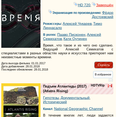
HD 720
Завершён
,
Фёдор
Экранизация по произведению
:
Достоевский
Алексей Чукарев
Тимо
Режиссеры
:
,
Линнасало
Пааво Писконен
Алексей
В ролях
:
,
Семихатов
Кати Оутинен
,
Время...что такое и из чего оно сделано.
Ведущий Алексей Семихатов с
специалистами в разных областях науки и искусства приоткроет нам
неизвестные моменты времени.
Дата выхода фильма: 01.01.2017
Скачать
Дата добавления: 28.01.2018
Последнее обновление: 28.01.2018
В избранное
HDTVRip
Подъем Атлантиды
(2017)
(
Atlatns Rising
)
Гипотезы
Документальный
,
,
Исторический
National Geographic Channel
Канал
:
В течение многих лет, люди задаются