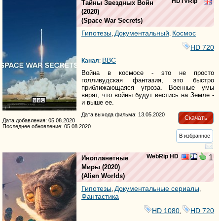
HDTVRip
Тайны Звездных Войн
(2020)
(
Space War Secrets
)
Гипотезы
Документальный
Космос
,
,
HD 720
BBC
Канал
:
Война в космосе - это не просто
голливудская фантазия, это быстро
приближающаяся угроза. Военные умы
верят, что войны будут вестись на Земле -
и выше ее.
Дата выхода фильма: 13.05.2020
Скачать
Дата добавления: 05.08.2020
Последнее обновление: 05.08.2020
В избранное
WebRip HD
1
Инопланетные
Миры
(2020)
(
Alien Worlds
)
Гипотезы
Документальные сериалы
,
,
Фантастика
HD 1080
HD 720
,