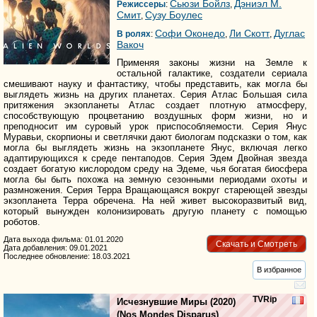
Сьюзи Бойлз
Дэниэл М.
Режиссеры
:
,
Смит
Сузy Боyлес
,
Софи Оконедо
Ли Скотт
Дуглас
В ролях
:
,
,
Вакоч
Применяя законы жизни на Земле к
остальной галактике, создатели сериала
смешивают науку и фантастику, чтобы представить, как могла бы
выглядеть жизнь на других планетах. Серия Атлас Большая сила
притяжения экзопланеты Атлас создает плотную атмосферу,
способствующую процветанию воздушных форм жизни, но и
преподносит им суровый урок приспособляемости. Серия Янус
Муравьи, скорпионы и светлячки дают биологам подсказки о том, как
могла бы выглядеть жизнь на экзопланете Янус, включая легко
адаптирующихся к среде пентаподов. Серия Эдем Двойная звезда
создает богатую кислородом среду на Эдеме, чья богатая биосфера
могла бы быть похожа на земную сезонными периодами охоты и
размножения. Серия Терра Вращающаяся вокруг стареющей звезды
экзопланета Терра обречена. На ней живет высокоразвитый вид,
который вынужден колонизировать другую планету с помощью
роботов.
Дата выхода фильма: 01.01.2020
Скачать и Смотреть
Дата добавления: 09.01.2021
Последнее обновление: 18.03.2021
В избранное
TVRip
Исчезнувшие Миры
(2020)
(
Nos Mondes Disparus
)