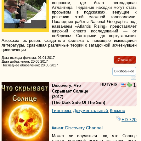
вопросом, где была легендарная
Атлантида. Недавние находки могут стать
прорывом в подсказках, ведущие к
решению этой сложной головоломки.
Последние работы National Geographic под
названием «Atlantis Rising» представляет
широкий спектр исследований — от
побережья Санторини до португальских
Азорских островов. Создатели фильма с помощью имеющейся
литературы, сравнивая различные теории о загадочной исчезнувшей
цивилизации.
Дата выхода фильма: 01.01.2017
Скачать
Дата добавления: 20.05.2017
Последнее обновление: 20.05.2017
В избранное
HDTVRip
1
Discovery: Что
Скрывает Солнце
(2017)
(
The Dark Side Of The Sun
)
Гипотезы
Документальный
Космос
,
,
HD 720
Discovery Channel
Канал
:
Может ли случиться так, что Солнце
станет причиной выхода из строя всех