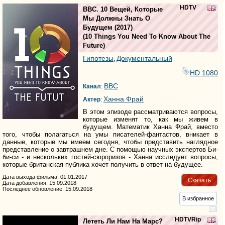
HDTV
BBC. 10 Вещей, Которые
Мы Должны Знать О
Будущем
(2017)
(
10 Things You Need To Know About The
Future
)
Гипотезы
Документальный
,
HD 1080
BBC
Канал
:
Ханна Фрай
Актер
:
В этом эпизоде рассматриваются вопросы,
которые изменят то, как мы живем в
будущем. Математик Ханна Фрай, вместо
того, чтобы полагаться на умы писателей-фантастов, вникает в
данные, которые мы имеем сегодня, чтобы представить наглядное
представление о завтрашнем дне. С помощью научных экспертов Би-
би-си - и нескольких гостей-сюрпризов - Ханна исследует вопросы,
которые британская публика хочет получить в ответ на будущее.
Дата выхода фильма: 01.01.2017
Скачать
Дата добавления: 15.09.2018
Последнее обновление: 15.09.2018
В избранное
HDTVRip
Лететь Ли Нам На Марс?