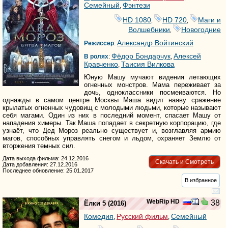
Семейный
Фэнтези
,
HD 1080
HD 720
Маги и
,
,
Волшебники
Новогодние
,
Александр Войтинский
Режиссер
:
Фёдор Бондарчук
Алексей
В ролях
:
,
Кравченко
Таисия Вилкова
,
Юную Машу мучают видения летающих
огненных монстров. Мама переживает за
дочь, одноклассники посмеиваются. Но
однажды в самом центре Москвы Маша видит наяву сражение
крылатых огненных чудовищ с молодыми людьми, которые называют
себя магами. Один из них в последний момент, спасает Машу от
нападения химеры. Так Маша попадает в секретную корпорацию, где
узнаёт, что Дед Мороз реально существует и, возглавляя армию
магов, способных управлять снегом и льдом, охраняет Землю от
вторжения темных сил.
Дата выхода фильма: 24.12.2016
Скачать и Смотреть
Дата добавления: 27.12.2016
Последнее обновление: 25.01.2017
В избранное
WebRip HD
38
Ёлки 5
(2016)
Комедия
Русский фильм
Семейный
,
,