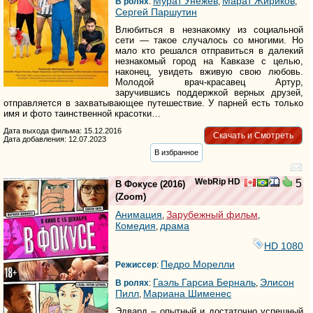
Мурат Унежев
Марат Жириков
В ролях
:
,
,
Серг­ей Паршутин
Влюбиться в незнакомку из социальной
сети — такое случалось со многими. Но
мало кто решался отправиться в далекий
незнакомый город на Кавказе с целью,
наконец, увидеть вживую свою любовь.
Молодой врач-красавец Артур,
заручившись поддержкой верных друзей,
отправляется в захватывающее путешествие. У парней есть только
имя и фото таинственной красотки…
Дата выхода фильма: 15.12.2016
Скачать и Смотреть
Дата добавления: 12.07.2023
В избранное
WebRip HD
5
В Фокусе
(2016)
(
Zoom
)
Анимация
Зарубежный фильм
,
,
Комедия
драма
,
HD 1080
Педро Морелли
Режиссер
:
Гаэль Гарсиа Берналь
Элисон
В ролях
:
,
Пилл
Мариана Шименес
,
Эдвард – опытный и достаточно успешный