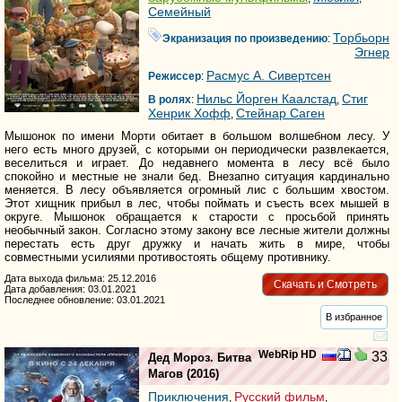
Семейный
Торбьорн
Экранизация по произведению
:
Эгнер
Расмус А. Сивертсен
Режиссер
:
Нильс Йорген Каалстад
Стиг
В ролях
:
,
Хенрик Хофф
Стейнар Саген
,
Мышонок по имени Морти обитает в большом волшебном лесу. У
него есть много друзей, с которыми он периодически развлекается,
веселиться и играет. До недавнего момента в лесу всё было
спокойно и местные не знали бед. Внезапно ситуация кардинально
меняется. В лесу объявляется огромный лис с большим хвостом.
Этот хищник прибыл в лес, чтобы поймать и съесть всех мышей в
округе. Мышонок обращается к старости с просьбой принять
необычный закон. Согласно этому закону все лесные жители должны
перестать есть друг дружку и начать жить в мире, чтобы
совместными усилиями противостоять общему противнику.
Дата выхода фильма: 25.12.2016
Скачать и Смотреть
Дата добавления: 03.01.2021
Последнее обновление: 03.01.2021
В избранное
WebRip HD
33
Дед Мороз. Битва
Магов
(2016)
Приключения
Русский фильм
,
,