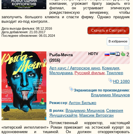
компании, угрожает брату закрыть его
филиал, он устраивает эпическую
рождественскую вечеринку, чтобы
заполучить большого клиента и спасти фирму. Однако праздник
выходит из-под контроля..
Дата выхода фильма: 08.12.2016
Скачать и Смотреть
Дата добавления: 21.03.2017
Последнее обновление: 06.01.2024
В избранное
HDTV
2
Рыба-Мечта
(2016)
Арт-хаус / Авторское кино
Комедия
,
,
Мелодрама
Русский фильм
Триллер
,
,
HD 1080
Экранизация по произведению
:
Владимир Мишуков
Антон Бильжо
Режиссер
:
Владимир Мишуков
Северия
В ролях
:
,
Янушаускайте
Максим Виторган
,
Потомственный корректор, настоящий
«питерский интеллигент» Роман приезжает на эстонский курорт за
вдохновением и тишиной. Он должен откорректировать