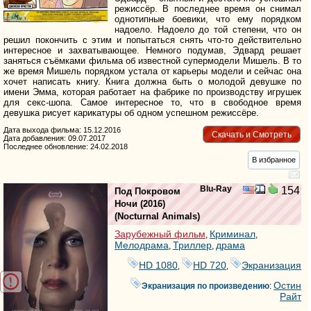
режиссёр. В последнее время он снимал
однотипные боевики, что ему порядком
надоело. Надоело до той степени, что он
решил покончить с этим и попытаться снять что-то действительно
интересное и захватывающее. Немного подумав, Эдвард решает
заняться съёмками фильма об известной супермодели Мишель. В то
же время Мишель порядком устала от карьеры модели и сейчас она
хочет написать книгу. Книга должна быть о молодой девушке по
имени Эмма, которая работает на фабрике по производству игрушек
для секс-шопа. Самое интересное то, что в свободное время
девушка рисует карикатуры об одном успешном режиссёре.
Дата выхода фильма: 15.12.2016
Скачать и Смотреть
Дата добавления: 09.07.2017
Последнее обновление: 24.02.2018
В избранное
Blu-Ray
154
Под Покровом
Ночи
(2016)
(
Nocturnal Animals
)
Зарубежный фильм
Криминал
,
,
Мелодрама
Триллер
драма
,
,
HD 1080
HD 720
Экранизация
,
,
Остин
Экранизация по произведению
:
Райт