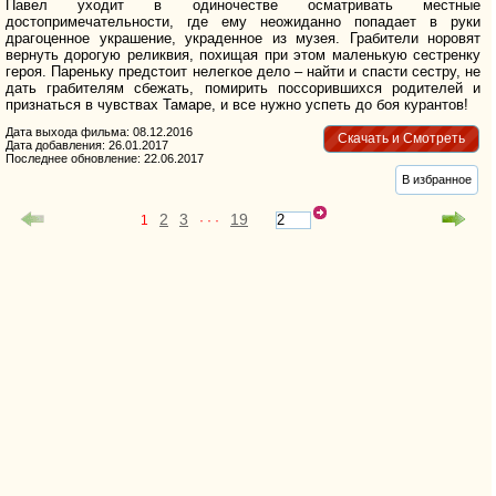
Павел уходит в одиночестве осматривать местные
достопримечательности, где ему неожиданно попадает в руки
драгоценное украшение, украденное из музея. Грабители норовят
вернуть дорогую реликвия, похищая при этом маленькую сестренку
героя. Пареньку предстоит нелегкое дело – найти и спасти сестру, не
дать грабителям сбежать, помирить поссорившихся родителей и
признаться в чувствах Тамаре, и все нужно успеть до боя курантов!
Дата выхода фильма: 08.12.2016
Скачать и Смотреть
Дата добавления: 26.01.2017
Последнее обновление: 22.06.2017
В избранное
2
3
19
1
· · ·