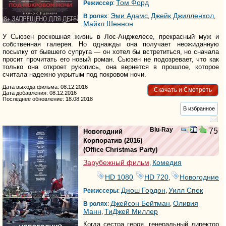
Том Форд
Режиссер
:
Эми Адамс
Джейк Джилленхол
В ролях
:
,
,
Майкл Шеннон
У Сьюзен роскошная жизнь в Лос-Анджелесе, прекрасный муж и
собственная галерея. Но однажды она получает неожиданную
посылку от бывшего супруга — он хотел бы встретиться, но сначала
просит прочитать его новый роман. Сьюзен не подозревает, что как
только она откроет рукопись, она вернется в прошлое, которое
считала надежно укрытым под покровом ночи.
Дата выхода фильма: 08.12.2016
Скачать и Смотреть
Дата добавления: 08.12.2016
Последнее обновление: 18.08.2018
В избранное
Blu-Ray
75
Новогодний
Корпоратив
(2016)
(
Office Christmas Party
)
Зарубежный фильм
Комедия
,
HD 1080
HD 720
Новогодние
,
,
Джош Гордон
Уилл Спек
Режиссеры
:
,
Джейсон Бейтман
Оливия
В ролях
:
,
Манн
ТиДжей Миллер
,
Когда сестра героя, генеральный директор