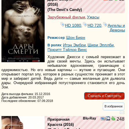
(2016)
(
The Devil's Candy
)
Зарубежный фильм
Ужасы
,
HD 1080
HD 720
Ангелы и
,
,
Демоны
Шон Бирн
Режиссер
:
Итэн Эмбри
Шири Эпплби
В ролях
:
,
,
Прюитт Тэйлор Винс
Художник Джесси с семьей переезжает в
дом своей мечты. Здесь он испытывает
небывалое вдохновение, граничащее с
одержимостью. Но его новые картины — жуткие и пугающие. Они
открывают портал злу, которое в разных сущностях проникает в этот
мир и забирает детей. Ведь дети — самые желанные для дьявола
дары. Очередной избранницей потустороннего становится его дочь
Зои.
Дата выхода фильма: 15.12.2016
Скачать и Смотреть
Дата добавления: 20.03.2017
Последнее обновление: 07.09.2018
В избранное
Blu-Ray
248
Призрачная
Красота
(2016)