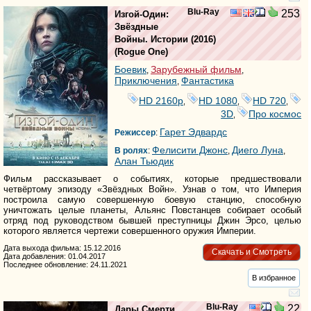
Blu-Ray
253
Изгой-Один:
Звёздные
Войны. Истории
(2016)
(
Rogue One
)
Боевик
Зарубежный фильм
,
,
Приключения
Фантастика
,
HD 2160р
HD 1080
HD 720
,
,
,
3D
Про космос
,
Гарет Эдвардс
Режиссер
:
Фелисити Джонс
Диего Луна
В ролях
:
,
,
Алан Тьюдик
Фильм рассказывает о событиях, которые предшествовали
четвёртому эпизоду «Звёздных Войн». Узнав о том, что Империя
построила самую совершенную боевую станцию, способную
уничтожать целые планеты, Альянс Повстанцев собирает особый
отряд под руководством бывшей преступницы Джин Эрсо, целью
которого является чертежи совершенного оружия Империи.
Дата выхода фильма: 15.12.2016
Скачать и Смотреть
Дата добавления: 01.04.2017
Последнее обновление: 24.11.2021
В избранное
Blu-Ray
22
Дары Смерти