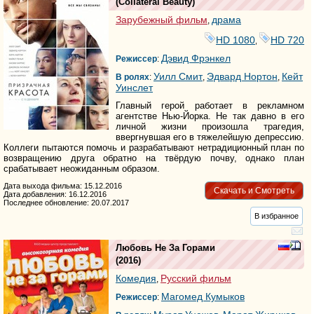
(
Collateral Beauty
)
Зарубежный фильм
драма
,
HD 1080
HD 720
,
Дэвид Фрэнкел
Режиссер
:
Уилл Смит
Эдвард Нортон
Кейт
В ролях
:
,
,
Уинслет
Главный герой работает в рекламном
агентстве Нью-Йорка. Не так давно в его
личной жизни произошла трагедия,
ввергнувшая его в тяжелейшую депрессию.
Коллеги пытаются помочь и разрабатывают нетрадиционный план по
возвращению друга обратно на твёрдую почву, однако план
срабатывает неожиданным образом.
Дата выхода фильма: 15.12.2016
Скачать и Смотреть
Дата добавления: 16.12.2016
Последнее обновление: 20.07.2017
В избранное
Любовь Не За Горами
(2016)
Комедия
Русский фильм
,
Магомед Кумыков
Режиссер
: