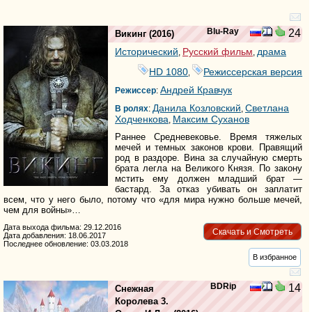
Blu-Ray
24
Викинг
(2016)
Исторический
Русский фильм
драма
,
,
HD 1080
Режиссерская версия
,
Андрей Кравчук
Режиссер
:
Данила Козловский
Светлана
В ролях
:
,
Ходченкова
Максим Суханов
,
Раннее Средневековье. Время тяжелых
мечей и темных законов крови. Правящий
род в раздоре. Вина за случайную смерть
брата легла на Великого Князя. По закону
мстить ему должен младший брат —
бастард. За отказ убивать он заплатит
всем, что у него было, потому что «для мира нужно больше мечей,
чем для войны»…
Дата выхода фильма: 29.12.2016
Скачать и Смотреть
Дата добавления: 18.06.2017
Последнее обновление: 03.03.2018
В избранное
BDRip
14
Снежная
Королева 3.