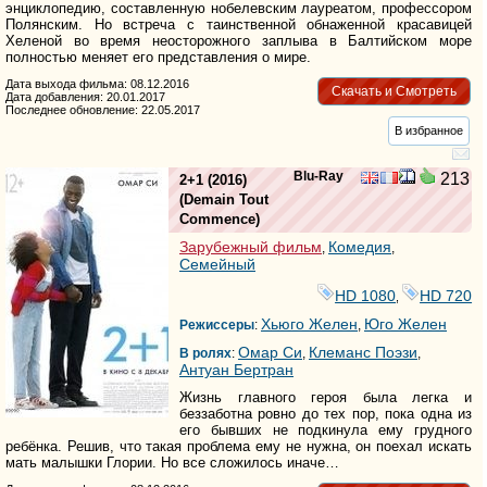
энциклопедию, составленную нобелевским лауреатом, профессором
Полянским. Но встреча с таинственной обнаженной красавицей
Хеленой во время неосторожного заплыва в Балтийском море
полностью меняет его представления о мире.
Дата выхода фильма: 08.12.2016
Скачать и Смотреть
Дата добавления: 20.01.2017
Последнее обновление: 22.05.2017
В избранное
Blu-Ray
213
2+1
(2016)
(
Demain Tout
Commence
)
Зарубежный фильм
Комедия
,
,
Семейный
HD 1080
HD 720
,
Хьюго Желен
Юго Желен
Режиссеры
:
,
Омар Си
Клеманс Поэзи
В ролях
:
,
,
Антуан Бертран
Жизнь главного героя была легка и
беззаботна ровно до тех пор, пока одна из
его бывших не подкинула ему грудного
ребёнка. Решив, что такая проблема ему не нужна, он поехал искать
мать малышки Глории. Но все сложилось иначе…