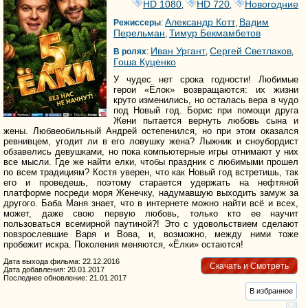
HD 1080
HD 720
Новогодние
,
,
Александр Котт
Вадим
Режиссеры
:
,
Перельман
Тимур Бекмамбетов
,
Иван Ургант
Сергей Светлаков
В ролях
:
,
,
Гоша Куценко
У чудес нет срока годности! Любимые
герои «Ёлок» возвращаются: их жизни
круто изменились, но осталась вера в чудо
под Новый год. Борис при помощи друга
Жени пытается вернуть любовь сына и
жены. Любвеобильный Андрей остепенился, но при этом оказался
ревнивцем, угодит ли в его ловушку жена? Лыжник и сноубордист
обзавелись девушками, но пока компьютерные игры отнимают у них
все мысли. Где же найти елки, чтобы праздник с любимыми прошел
по всем традициям? Костя уверен, что как Новый год встретишь, так
его и проведешь, поэтому старается удержать на нефтяной
платформе посреди моря Женечку, надумавшую выходить замуж за
другого. Баба Маня знает, что в интернете можно найти всё и всех,
может, даже свою первую любовь, только кто ее научит
пользоваться всемирной паутиной?! Это с удовольствием сделают
повзрослевшие Варя и Вова, и, возможно, между ними тоже
пробежит искра. Поколения меняются, «Ёлки» остаются!
Дата выхода фильма: 22.12.2016
Скачать и Смотреть
Дата добавления: 20.01.2017
Последнее обновление: 21.01.2017
В избранное