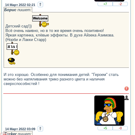
⇑
+7
-2
14 Март 2022 02:21
Борис
пишет:
Детский сад!))
Всё очень наивно, но в то же время очень позитивно!
Яркая картинка, клёвые эффекты. В духе Айзека Азимова.
(Норби и Лакки Старр)
И это хорошо. Особенно для понимания детей. "Героем" стать
можно без напяливания трико разного цвета и наличия
сверхспособнстей !
⇑
+5
-0
14 Март 2022 03:09
Tacker
пишет: