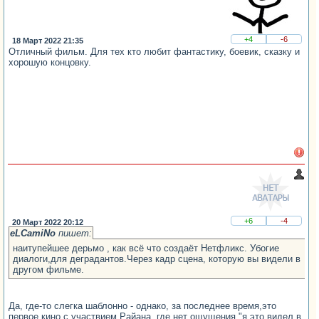
+4
-6
18 Март 2022 21:35
Отличный фильм. Для тех кто любит фантастику, боевик, сказку и
хорошую концовку.
+6
-4
20 Март 2022 20:12
eLCamiNo
пишет:
наитупейшее дерьмо , как всё что создаёт Нетфликс. Убогие
диалоги,для деградантов.Через кадр сцена, которую вы видели в
другом фильме.
Да, где-то слегка шаблонно - однако, за последнее время,это
первое кино с участвием Райана, где нет ощущения "я это видел в