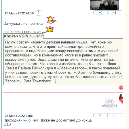
⇑
+0
-2
26 Март 2022 20:15
Da чушка , но проятная
спецэфекы неплохие
Kritikan VGIK
пишет:
Ну уж совсем какая-то детская наивная чушня. Нет, конечно
можно сказать, что это приятный фильм для семейного
просмотра, с подобающими жанру спецэффектами, с душевной
составляющей, но в конечном-то итоге всё равно выходит
вышеупомянутое. Ведь штамп на штампе, многие десятки раз
обыгранная схема. Как хорош и изобретателен был союз Шона
Леви и Райана Рейнольдса в «Главном герое», и какой подённый
у них вышел проект в этом «Проекте…». Хотя по большому счёту
они и похожи, даже саундтрек из «тех» благословенных лет («Led
Zeppelin», Pete Townshend…).
+8
-3
26 Март 2022 21:51
Проходняк ни о чем. Даже не досмотрел до конца.
5/10