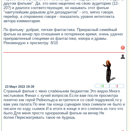
другом фильме". Да, это кино нацелено на свою аудиторию (12-
20?) и диалоги соответствующие, но называть этот фильм
"наитупейшим дерьмом для деградантов" - это, мягко говоря,
перебор, а откровенно говоря - показатель уровня интеллекта
автора комментария.
По фильму: добрая, легкая фантастика. Прекрасный семейный
фильм на вечер про отношения и потерянное время, очень удачно
приправленный специями из фантастики, юмора и драмы.
Рекомендую к просмотру. 8/10
+3
-2
23 Март 2022 19:39
Странный фильм с явно слабеньким бюджетом.Это видно.Много
нестыковок.Финал с кучей вопросов.Если вам после просмотра
понятно как герой Рейнольдса встретился со свой подружкой,то у
вам ума палата.По мне так конца сценария пока снимали не было и
писали по ходу сьемок.И в итоге в конце я его слепила из того что
было.Для меня просто одноразовый фильм на вечер.Не
более.Пересматривать такое не будешь.