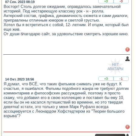
+3
-0
07 Сен. 2023 08:19
Восторг! Столь долгое ожидание, оправдалось замечательной
историей. Под нестареющую классику рок - н - ролла.
Актерский состав, графика, динамичность сюжета и сами диалоги,
приправлены отличным юмором и светлой грустью.
Хотел бы я встретиться с собой, 12- летним. И отцом, который был
еще жив.
От души благодарю сайт, за удовольствие смотреть хорошее кино.
+3
-1
14 Окт. 2023 18:56
Я думал, что ВСЁ, что таких фильмов снимать уже не будут. К
счастью, я ошибался. Фильмы подобного жанра не требуют долгих
комментариев и философских рассуждений, поэтому я просто
скажу, что добавил его в свою коллекцию и поставил бы ему 10,
если бы он не касался путешествий во времени, но это твердая
девятка! кстати, это только у меня Марк Руфало всегда
ассоциируется с Леонардом Хофстедтером из "Теории большого
взрыва"?