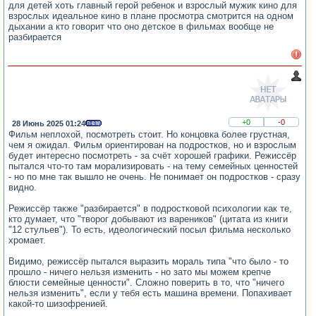
для детей хоть главный герой ребенок и взрослый мужик кино для
взрослых идеальное кино в плане просмотра смотрится на одном
дыхании а кто говорит что оно детское в фильмах вообще не
разбирается
+0
-0
28 Июнь 2025 01:24
Фильм неплохой, посмотреть стоит. Но концовка более грустная,
чем я ожидал. Фильм ориентирован на подростков, но и взрослым
будет интересно посмотреть - за счёт хорошей графики. Режиссёр
пытался что-то там морализировать - на тему семейных ценностей
- но по мне так вышло не очень. Не понимает он подростков - сразу
видно.
Режиссёр также "разбирается" в подростковой психологии как те,
кто думает, что "творог добывают из вареников" (цитата из книги
"12 стульев"). То есть, идеологический посыл фильма несколько
хромает.
Видимо, режиссёр пытался выразить мораль типа "что было - то
прошло - ничего нельзя изменить - но зато мы можем крепче
блюсти семейные ценности". Сложно поверить в то, что "ничего
нельзя изменить", если у тебя есть машина времени. Попахивает
какой-то шизофренией.