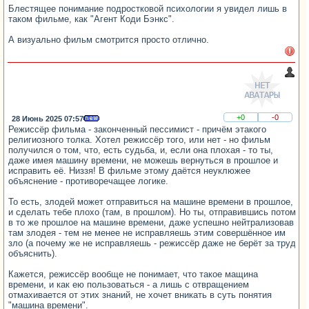
Блестящее понимание подростковой психологии я увидел лишь в
таком фильме, как "Агент Коди Бэнкс".
А визуально фильм смотрится просто отлично.
+0
-0
28 Июнь 2025 07:57
Режиссёр фильма - законченный пессимист - причём этакого
религиозного толка. Хотел режиссёр того, или нет - но фильм
получился о том, что, есть судьба, и, если она плохая - то ты,
даже имея машину времени, не можешь вернуться в прошлое и
исправить её. Низзя! В фильме этому даётся неуклюжее
объяснение - противоречащее логике.
То есть, злодей может отправиться на машине времени в прошлое,
и сделать тебе плохо (там, в прошлом). Но ты, отправившись потом
в то же прошлое на машине времени, даже успешно нейтрализовав
там злодея - тем не менее не исправляешь этим совершённое им
зло (а почему же не исправляешь - режиссёр даже не берёт за труд
объяснить).
Кажется, режиссёр вообще не понимает, что такое мащина
времени, и как ею пользоваться - а лишь с отвращением
отмахивается от этих знаний, не хочет вникать в суть понятия
"машина времени".