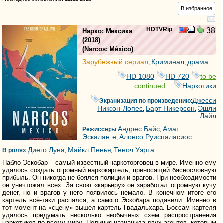
В избранное
HDTVRip
38
Нарко: Мексика
(2018)
(
Narcos: México
)
Зарубежный сериал
Криминал
драма
,
,
HD 1080
HD 720
to be
,
,
continued...
Наркотики
,
Джесси
Экранизация по произведению
:
Никсон-Лопес
Барт Никерсон
Эшли
,
,
Лайл
Андрес Байс
Амат
Режиссеры
:
,
Эскаланте
Алонсо Руиспаласиос
,
Диего Луна
Майкл Пенья
Теноч Уэрта
В ролях
:
,
,
Пабло Эскобар – самый известный наркоторговец в мире. Именно ему
удалось создать огромный наркокартель, приносящий баснословную
прибыль. Он никогда не боялся полиции и врагов. При необходимости
он уничтожал всех. За свою «карьеру» он заработал огромную кучу
денег, но и врагов у него появилось немало. В конечном итоге его
картель всё-таки распался, а самого Эскобара подавили. Именно в
тот момент на «сцену» вышел картель Гвадальхара. Боссам картеля
удалось придумать несколько необычных схем распространения
наркотиков по всему миру. Полиция назначила двух агентов, которым