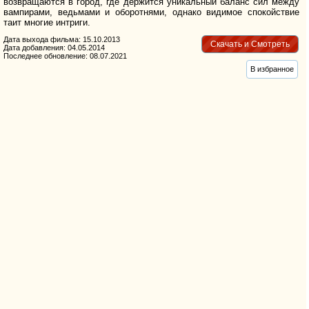
возвращаются в город, где держится уникальный баланс сил между
вампирами, ведьмами и оборотнями, однако видимое спокойствие
таит многие интриги.
Дата выхода фильма: 15.10.2013
Скачать и Смотреть
Дата добавления: 04.05.2014
Последнее обновление: 08.07.2021
В избранное