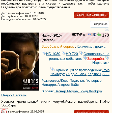
необходимо раскрыть эти схемы и сделать так, чтобы картель
Гвадальхара прекратил своё существование.
Дата выхода фильма: 16.11.2018
Скачать и Смотреть
Дата добавления: 16.11.2018
Последнее обновление: 10.04.2022
В избранное
HDTVRip
178
Нарко
(2015)
(
Narcos
)
Зарубежный сериал
Криминал
драма
,
,
HD 1080
HD 720
Основанные на
,
,
реальных событиях
Завершён
,
,
Наркотики
Стив
Экранизация по произведению
:
Лайтфут
Эндрю Блэк
Кертис Гуинн
,
,
Жозе Падилья
Гильермо
Режиссеры
:
,
Наварро
Андрес Байс
,
Вагнер Моура
Бойд Холбрук
В ролях
:
,
,
Педро Паскаль
Хроника криминальной жизни колумбийского наркобарона Пабло
Эскобара.
Дата выхода фильма: 28.08.2015