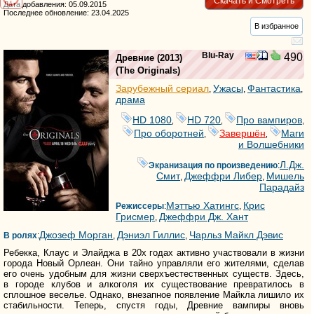
Скачать и Смотреть
Дата добавления: 05.09.2015
Последнее обновление: 23.04.2025
В избранное
Blu-Ray
490
Древние
(2013)
(
The Originals
)
Зарубежный сериал
Ужасы
Фантастика
,
,
,
драма
HD 1080
HD 720
Про вампиров
,
,
,
Про оборотней
Завершён
Маги
,
,
и Волшебники
Л.Дж.
Экранизация по произведению
:
Смит
Джеффри Либер
Мишель
,
,
Парадайз
Мэттью Хатингс
Крис
Режиссеры
:
,
Грисмер
Джеффри Дж. Хант
,
Джозеф Морган
Дэниэл Гиллис
Чарльз Майкл Дэвис
В ролях
:
,
,
Ребекка, Клаус и Элайджа в 20х годах активно участвовали в жизни
города Новый Орлеан. Они тайно управляли его жителями, сделав
его очень удобным для жизни сверхъестественных существ. Здесь,
в городе клубов и алкоголя их существование превратилось в
сплошное веселье. Однако, внезапное появление Майкла лишило их
стабильности. Теперь, спустя годы, Древние вампиры вновь