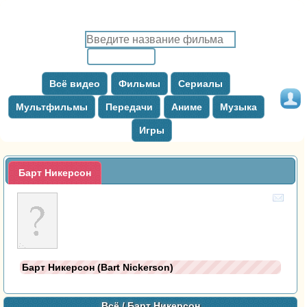
Всё видео
Фильмы
Сериалы
Мультфильмы
Передачи
Аниме
Музыка
Игры
Барт Никерсон
Барт Никерсон (Bart Nickerson)
Всё
/ Барт Никерсон