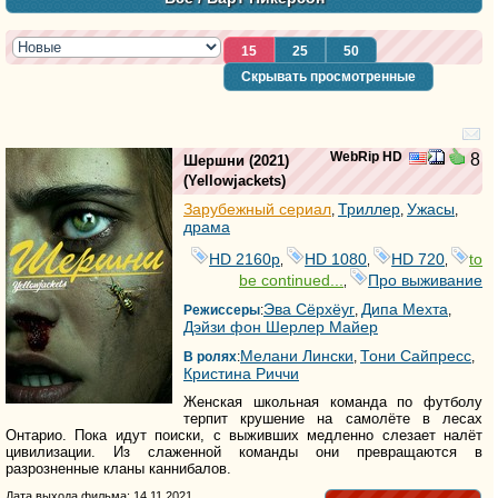
15
25
50
Скрывать просмотренные
WebRip HD
8
Шершни
(2021)
(
Yellowjackets
)
Зарубежный сериал
Триллер
Ужасы
,
,
,
драма
HD 2160р
HD 1080
HD 720
to
,
,
,
be continued...
Про выживание
,
Эва Сёрхёуг
Дипа Мехта
Режиссеры
:
,
,
Дэйзи фон Шерлер Майер
Мелани Лински
Тони Сайпресс
В ролях
:
,
,
Кристина Риччи
Женская школьная команда по футболу
терпит крушение на самолёте в лесах
Онтарио. Пока идут поиски, с выживших медленно слезает налёт
цивилизации. Из слаженной команды они превращаются в
разрозненные кланы каннибалов.
Дата выхода фильма: 14.11.2021