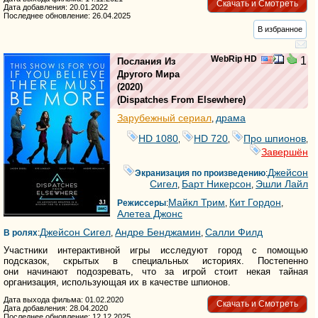
Скачать и Смотреть
Дата добавления: 20.01.2022
Последнее обновление: 26.04.2025
В избранное
WebRip HD
1
Послания Из
Другого Мира
(2020)
(
Dispatches From Elsewhere
)
Зарубежный сериал
драма
,
HD 1080
HD 720
Про шпионов
,
,
,
Завершён
Джейсон
Экранизация по произведению
:
Сигел
Барт Никерсон
Эшли Лайл
,
,
Майкл Трим
Кит Гордон
Режиссеры
:
,
,
Алетеа Джонс
Джейсон Сигел
Андре Бенджамин
Салли Филд
В ролях
:
,
,
Участники интерактивной игры исследуют город с помощью
подсказок, скрытых в специальных историях. Постепенно
они начинают подозревать, что за игрой стоит некая тайная
организация, использующая их в качестве шпионов.
Дата выхода фильма: 01.02.2020
Скачать и Смотреть
Дата добавления: 28.04.2020
Последнее обновление: 12.12.2025