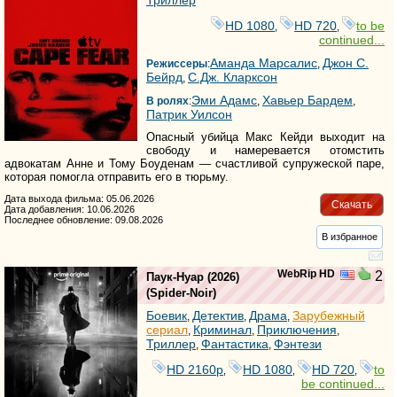
Триллер
HD 1080
HD 720
to be
,
,
continued...
Аманда Марсалис
Джон С.
Режиссеры
:
,
Бейрд
С.Дж. Кларксон
,
Эми Адамс
Хавьер Бардем
В ролях
:
,
,
Патрик Уилсон
Опасный убийца Макс Кейди выходит на
свободу и намеревается отомстить
адвокатам Анне и Тому Боуденам — счастливой супружеской паре,
которая помогла отправить его в тюрьму.
Дата выхода фильма: 05.06.2026
Скачать
Дата добавления: 10.06.2026
Последнее обновление: 09.08.2026
В избранное
WebRip HD
2
Паук-Нуар
(2026)
(
Spider-Noir
)
Боевик
Детектив
Драма
Зарубежный
,
,
,
сериал
Криминал
Приключения
,
,
,
Триллер
Фантастика
Фэнтези
,
,
HD 2160р
HD 1080
HD 720
to
,
,
,
be continued...