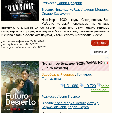
Гарри Брэдбир
Режиссер
:
Николас Кейдж
Ламорн Моррис
В ролях
:
,
,
Эндрю Колдуэлл
Нью-Йорк, 1930-е годы. Следователь Бен
Райлли, который переживает не лучшие
времена, сталкивается со своим прошлым. Бену, единственному
супергерою в городе, приходится бороться с внутренними демонами
и снова стать Человеком-пауком, чтобы спасти мегаполис и себя.
Дата выхода фильма: 27.05.2026
Скачать
Дата добавления: 26.05.2026
Последнее обновление: 25.06.2026
В избранное
WebRip HD
Пустынное Будущее
(2026)
(
Futuro Desierto
)
Зарубежный сериал
Триллер
,
,
Фантастика
HD 1080
HD 720
to be
,
,
continued...
Лусия Пуэнсо
Режиссер
:
Хосе Мария Яспик
Астрид
В ролях
:
,
Берже-Фрисби
Карла Соуса
,