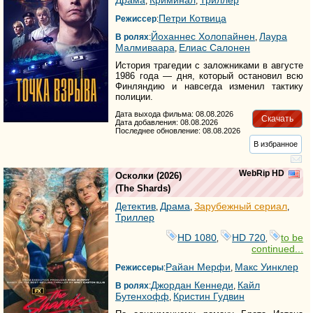
Драма
Криминал
Триллер
,
,
Петри Котвица
Режиссер
:
Йоханнес Холопайнен
Лаура
В ролях
:
,
Малмиваара
Елиас Салонен
,
История трагедии с заложниками в августе
1986 года — дня, который остановил всю
Финляндию и навсегда изменил тактику
полиции.
Дата выхода фильма: 08.08.2026
Скачать
Дата добавления: 08.08.2026
Последнее обновление: 08.08.2026
В избранное
WebRip HD
Осколки
(2026)
(
The Shards
)
Детектив
Драма
Зарубежный сериал
,
,
,
Триллер
HD 1080
HD 720
to be
,
,
continued...
Райан Мерфи
Макс Уинклер
Режиссеры
:
,
Джордан Кеннеди
Кайл
В ролях
:
,
Бутенхофф
Кристин Гудвин
,