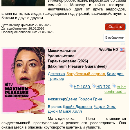
Инженер-робототехник переезжает со своей
семьей в Мексику и тайно тестирует
неотличимых друг от друга андроидов,
влияя на то, как люди, находящиеся под угрозой, взаимодействуют с
ботами и друг с другом.
Дата выхода фильма: 22.05.2026
Скачать
Дата добавления: 26.05.2026
Последнее обновление: 27.05.2026
В избранное
WebRip HD
Максимальное
Удовольствие
Гарантировано
(2026)
(
Maximum Pleasure Guaranteed
)
Детектив
Зарубежный сериал
Комедия
,
,
,
Триллер
HD 1080
HD 720
to be
,
,
continued...
Дэвид Гордон Грин
Режиссер
:
Джейк Джонсон
Чарли Холл
В ролях
:
,
,
Джон Майкл Хилл
Мать-одиночка Пола становится
свидетельницей преступления и решает его расследовать. Она
оказывается в опасном круговороте шантажа и убийств.