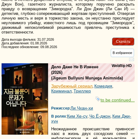
Джун Вон), газетного журналиста, которому поручено раскрыть
правду о возвращении "Зимородка". Ли Дон Джин (Ли Сан И) —
детектив, глубоко сопереживающий жертвам преступлений. Отвергая
личную месть и веря в торжество закона, он неустанно преследует
неуловимого убийцу, известного лишь под прозвищем “Зимородок”,
движимый непоколебимой решимостью привлечь преступника к
ответственности.
Дата выхода фильма: 31.07.2026
Скачать
Дата добавления: 01.08.2026
Последнее обновление: 09.08.2026
В избранное
WebRip HD
Дело Даже Не В Измене
(2026)
(
Jigeum Bullyuni Munjega Animnida
)
Зарубежный сериал
Комедия
,
,
Криминал
Триллер
,
to be continued...
Ли Чхан-хи
Режиссер
:
Ким Хе-су
Чо Ё-джон
Ким Джи-
В ролях
:
,
,
хун
Неожиданное происшествие привносит
хаос в жизнь двух соседских семей —
инфлюэнсерши и её мужа-актёра, и