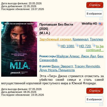
Дата выхода фильма: 20.05.2026
Скачать
Дата добавления: 22.05.2026
Последнее обновление: 19.07.2026
В избранное
WebRip HD
Пропавшая Без Вести
(2026)
(
M.I.A.
)
Зарубежный сериал
Криминал
Триллер
,
,
HD 1080
HD 720
to be
,
,
continued...
Майрзи Алмас
Джон Дал
Бен
Режиссеры
:
,
,
Семанофф
Винн Эверетт
Tracey Reynolds
В ролях
:
,
,
Доун Ноэль Пиньюола
Этта «Тигр» Джонз стремится отомстить за
убийство своей семьи и стать самой
могущественной королевой преступного мира в Южной Флориде.
Дата выхода фильма: 07.05.2026
Скачать
Дата добавления: 08.05.2026
Последнее обновление: 19.05.2026
В избранное