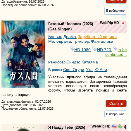
Дата добавления: 16.07.2026
Последнее обновление: 07.08.2026
В избранное
WebRip HD
Газовый Человек
(2026)
(
Gas Ningen
)
Боевик
Драма
Зарубежный сериал
,
,
,
Мелодрама
Триллер
Фантастика
,
,
HD 1080
HD 720
to be
,
,
continued...
Синдзо Катаяма
Режиссер
:
Сюн Огури
Ута
Ю Аои
В ролях
:
,
,
Участник прямого эфира на телевидении
внезапно взрывается. Загадочный Газовый
человек использует свою газообразную
форму, чтобы избегать поимки и сеять
панику в народе.
Дата выхода фильма: 02.07.2026
Скачать
Дата добавления: 03.07.2026
Последнее обновление: 11.07.2026
В избранное
WebRip HD
4
Я Найду Тебя
(2026)