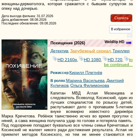
женщины-дерматолога, которая сражается с бывшим супругом за
опеку над дочерью.
Дата выхода фильма: 31.07.2026
Скачать
Дата добавления: 08.08.2026
Последнее обновление: 09.08.2026
В избранное
WebRip HD
Похищение
(2026)
Детектив
Зарубежный сериал
Триллер
,
,
HD 2160р
HD 1080
HD 720
to
,
,
,
be continued...
Кирилл Плетнёв
Режиссер
:
Марина Васильева
Дмитрий
В ролях
:
,
Куличков
Ольга Филимонова
,
Капитан МВД Аглая Мезенцева и
следователь Всеволод Косинский, один из
лучших специалистов по розыску детей,
распутывают дело о пропавшем 5-летнем
внуке всемирно известного дирижёра
Марка Кречетова. Ребёнок таинственно исчез во время прогулки с
няней, а сама женщина получила удар по голове и потеряла память.
Под подозрение попадают буквально все члены семьи Кречетовых и
Косинский не жалеет никого ради достижения результата. Аглая не
приемлет методов Косинского, но тем не менее становится его