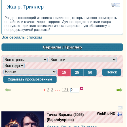
Жанр: Триллер
Раздел, состоящий из списка триллеров, которые можно посмотреть
онлайн или скачать через торрент. Лучшие представители жанра
погружают зрителя в психологически напряженную обстановку с
непредсказуемой развязкой.
Все сериалы списком
Сериалы
/ Триллер
Поиск
15
25
50
Скрывать просмотренные
2
3
121
1
· · ·
WebRip HD
Точка Взрыва
(2026)
(
Rajahdyspiste
)