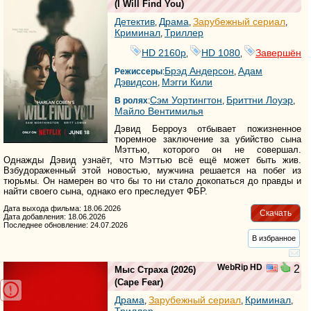
(
I Will Find You
)
Детектив
Драма
Зарубежный сериал
,
,
,
Криминал
Триллер
,
HD 2160р
HD 1080
Завершён
,
,
Брэд Андерсон
Адам
Режиссеры
:
,
Дэвидсон
Мэгги Кили
,
Сэм Уортингтон
Бриттни Лоуэр
В ролях
:
,
,
Майло Вентимилья
Дэвид Берроуз отбывает пожизненное
тюремное заключение за убийство сына
Мэттью, которого он не совершал.
Однажды Дэвид узнаёт, что Мэттью всё ещё может быть жив.
Взбудораженный этой новостью, мужчина решается на побег из
тюрьмы. Он намерен во что бы то ни стало докопаться до правды и
найти своего сына, однако его преследует ФБР.
Дата выхода фильма: 18.06.2026
Скачать
Дата добавления: 18.06.2026
Последнее обновление: 24.07.2026
В избранное
WebRip HD
2
Мыс Страха
(2026)
(
Cape Fear
)
Драма
Зарубежный сериал
Криминал
,
,
,