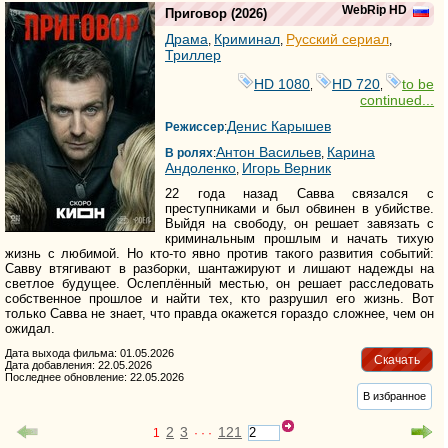
WebRip HD
Приговор
(2026)
Драма
Криминал
Русский сериал
,
,
,
Триллер
HD 1080
HD 720
to be
,
,
continued...
Денис Карышев
Режиссер
:
Антон Васильев
Карина
В ролях
:
,
Андоленко
Игорь Верник
,
22 года назад Савва связался с
преступниками и был обвинен в убийстве.
Выйдя на свободу, он решает завязать с
криминальным прошлым и начать тихую
жизнь с любимой. Но кто-то явно против такого развития событий:
Савву втягивают в разборки, шантажируют и лишают надежды на
светлое будущее. Ослеплённый местью, он решает расследовать
собственное прошлое и найти тех, кто разрушил его жизнь. Вот
только Савва не знает, что правда окажется гораздо сложнее, чем он
ожидал.
Дата выхода фильма: 01.05.2026
Скачать
Дата добавления: 22.05.2026
Последнее обновление: 22.05.2026
В избранное
2
3
121
1
· · ·