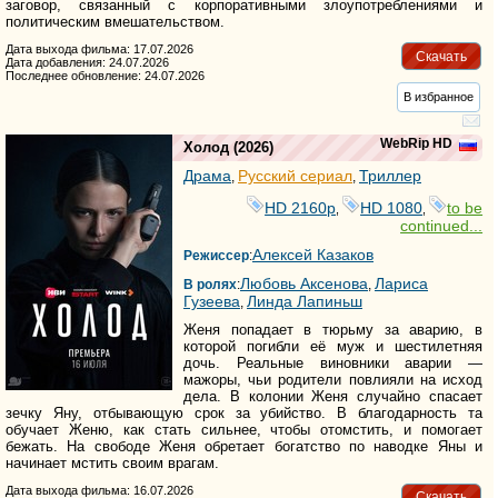
заговор, связанный с корпоративными злоупотреблениями и
политическим вмешательством.
Дата выхода фильма: 17.07.2026
Скачать
Дата добавления: 24.07.2026
Последнее обновление: 24.07.2026
В избранное
WebRip HD
Холод
(2026)
Драма
Русский сериал
Триллер
,
,
HD 2160р
HD 1080
to be
,
,
continued...
Алексей Казаков
Режиссер
:
Любовь Аксенова
Лариса
В ролях
:
,
Гузеева
Линда Лапиньш
,
Женя попадает в тюрьму за аварию, в
которой погибли её муж и шестилетняя
дочь. Реальные виновники аварии —
мажоры, чьи родители повлияли на исход
дела. В колонии Женя случайно спасает
зечку Яну, отбывающую срок за убийство. В благодарность та
обучает Женю, как стать сильнее, чтобы отомстить, и помогает
бежать. На свободе Женя обретает богатство по наводке Яны и
начинает мстить своим врагам.
Дата выхода фильма: 16.07.2026
Скачать