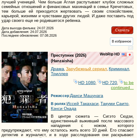
лучшей ученицей. Чем больше Аглая распутывает клубок сложных
семейных отношений и финансовых махинаций в семье Кречетовых,
тем больше ей приходится жертвовать — своим спокойствием,
карьерой, жизнями и чувствами других людей. И даже поставить под
удар своего еще не родившегося ребенка.
Дата выхода фильма: 24.07.2026
Скачать
Дата добавления: 24.07.2026
Последнее обновление: 07.08.2026
В избранное
WebRip HD
Преступник
(2026)
(
Hanzaisha
)
Драма
Зарубежный сериал
Криминал
,
,
,
Триллер
HD 1080
HD 720
to be
,
,
continued...
Даиси Мацунага
Режиссер
:
Иссей Такахаси
Такуми Саито
В ролях
:
,
,
Кэнси Окада
В центре сюжета — Сигэто Сюдзи,
единственный выживший после массового
нападения с ножом, которого
предупреждают, что ему осталось жить всего 10 дней. Его спасают
детектив и журналист, и в ходе расследования они раскрывают