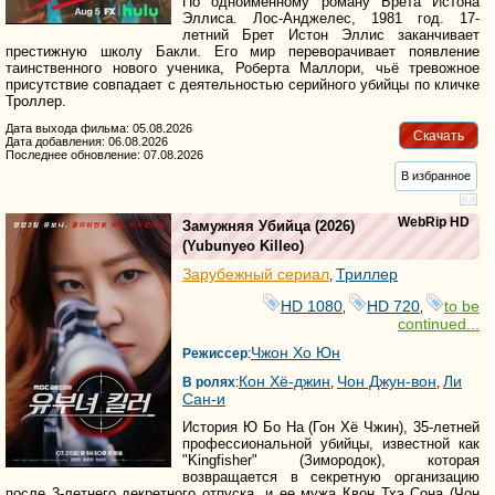
По одноименному роману Брета Истона
Эллиса. Лос-Анджелес, 1981 год. 17-
летний Брет Истон Эллис заканчивает
престижную школу Бакли. Его мир переворачивает появление
таинственного нового ученика, Роберта Маллори, чьё тревожное
присутствие совпадает с деятельностью серийного убийцы по кличке
Троллер.
Дата выхода фильма: 05.08.2026
Скачать
Дата добавления: 06.08.2026
Последнее обновление: 07.08.2026
В избранное
WebRip HD
Замужняя Убийца
(2026)
(
Yubunyeo Killeo
)
Зарубежный сериал
Триллер
,
HD 1080
HD 720
to be
,
,
continued...
Чжон Хо Юн
Режиссер
:
Кон Хё-джин
Чон Джун-вон
Ли
В ролях
:
,
,
Сан-и
История Ю Бо На (Гон Хё Чжин), 35-летней
профессиональной убийцы, известной как
"Kingfisher" (Зимородок), которая
возвращается в секретную организацию
после 3-летнего декретного отпуска, и ее мужа Квон Тхэ Сона (Чон