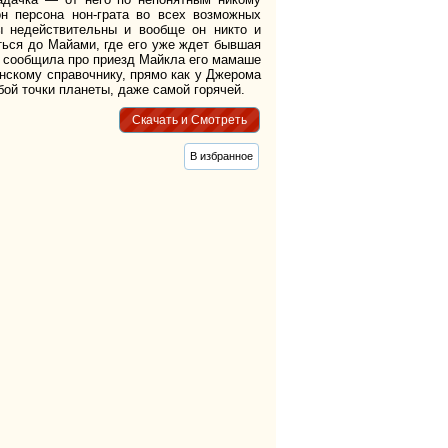
он персона нон-грата во всех возможных
ы недействительны и вообще он никто и
ться до Майами, где его уже ждет бывшая
же сообщила про приезд Майкла его мамаше
нскому справочнику, прямо как у Джерома
бой точки планеты, даже самой горячей.
Скачать и Смотреть
В избранное