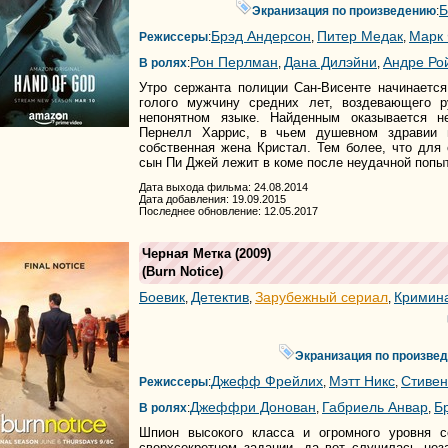
Б
Экранизация по произведению
:
Брэд Андерсон
Питер Медак
Марк
Режиссеры
:
,
,
Рон Перлман
Дана Дилэйни
Андре Ро
В ролях
:
,
,
Утро сержанта полиции Сан-Висенте начинается
голого мужчину средних лет, воздевающего 
непонятном языке. Найденным оказывается н
Пернелл Харрис, в чьем душевном здравии 
собственная жена Кристал. Тем более, что для
сын Пи Джей лежит в коме после неудачной попы
Дата выхода фильма: 24.08.2014
Дата добавления: 19.09.2015
Последнее обновление: 12.05.2017
Черная Метка
(2009)
(
Burn Notice
)
Боевик
Детектив
Зарубежный сериал
Кримин
,
,
,
Экранизация по произве
Джефф Фрейлих
Мэтт Никс
Стивен
Режиссеры
:
,
,
Джеффри Донован
Габриель Анвар
Б
В ролях
:
,
,
Шпион высокого класса и огромного уровня с
сверхсекретном задании, да вот случилась не