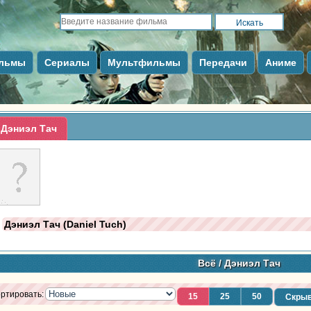
льмы
Сериалы
Мультфильмы
Передачи
Аниме
Дэниэл Тач
Дэниэл Тач (Daniel Tuch)
Всё
/ Дэниэл Тач
ртировать:
15
25
50
Скрыв