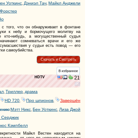
ен Уоткинс
Дэниэл Тач
Майкл Анджели
,
,
 Форстер
йо
 с того, что он обнаруживает в фонтане
руки к небу и бормочущего молитву на
е кто-нибудь, а могущественный судья
начинают сомневаться врачи и его же
 сумасшествия у судьи есть повод — его
тки самоубийства.
Скачать и Смотреть
В избранное
HDTV
21
ал
Триллер
драма
,
,
HD 720
Про шпионов
Завершён
,
,
Мэтт Никс
Бен Уоткинс
Лиза Джой
дению
:
,
,
 Серджик
рюс Кэмпбелл
екретности Майкл Вестен находится на
задачка — от него по непонятным никому