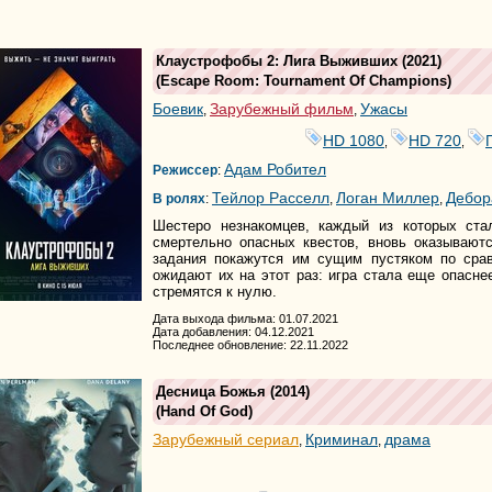
Клаустрофобы 2: Лига Выживших
(2021)
(
Escape Room: Tournament Of Champions
)
Боевик
Зарубежный фильм
Ужасы
,
,
HD 1080
HD 720
,
,
Адам Робител
Режиссер
:
Тейлор Расселл
Логан Миллер
Дебор
В ролях
:
,
,
Шестеро незнакомцев, каждый из которых ста
смертельно опасных квестов, вновь оказывают
задания покажутся им сущим пустяком по сра
ожидают их на этот раз: игра стала еще опасн
стремятся к нулю.
Дата выхода фильма: 01.07.2021
Дата добавления: 04.12.2021
Последнее обновление: 22.11.2022
Десница Божья
(2014)
(
Hand Of God
)
Зарубежный сериал
Криминал
драма
,
,