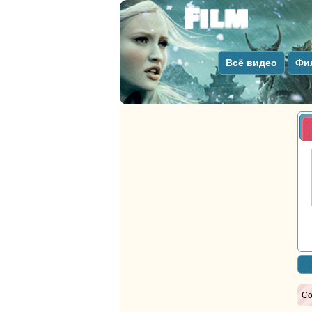
Всё видео
Фи
Со