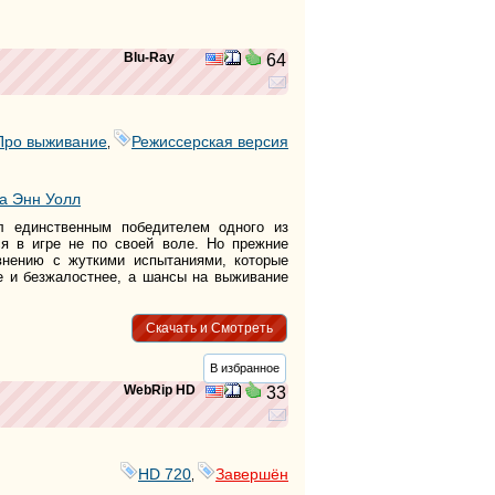
Blu-Ray
64
Про выживание
Режиссерская версия
,
а Энн Уолл
л единственным победителем одного из
ся в игре не по своей воле. Но прежние
внению с жуткими испытаниями, которые
ее и безжалостнее, а шансы на выживание
Скачать и Смотреть
В избранное
WebRip HD
33
HD 720
Завершён
,