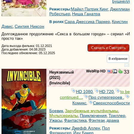
Бушнелл
Майкл Патрик Кинг
Джиллиан
Режиссеры
:
,
Робеспьер
Ниша Ганатра
,
Сара Джессика Паркер
Кристин
В ролях
:
,
Дэвис
Синтия Никсон
,
Долгожданное продолжение «Секса в большом городе» – сериал «И
просто так»
Дата выхода фильма: 01.12.2021
Скачать и Смотреть
Дата добавления: 04.08.2023
Последнее обновление: 05.12.2025
В избранное
WebRip HD
33
Неуязвимый
(2021)
(
Invincible
)
HD 1080
HD 720
to be
,
,
continued...
Про супергероев
,
,
Комикс
Сверхспособности
,
Боевик
Зарубежные мультфильмы
,
,
Мультсериалы
Приключения
Триллер
,
,
,
Ужасы
Фантастика
Фэнтези
драма
,
,
,
Джефф Аллен
Пол
Режиссеры
:
,
Фермингер
Йаy Бакер
,