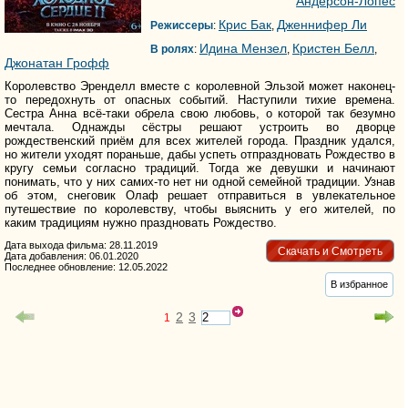
Андерсон-Лопес
Крис Бак
Дженнифер Ли
Режиссеры
:
,
Идина Мензел
Кристен Белл
В ролях
:
,
,
Джонатан Грофф
Королевство Эренделл вместе с королевной Эльзой может наконец-
то передохнуть от опасных событий. Наступили тихие времена.
Сестра Анна всё-таки обрела свою любовь, о которой так безумно
мечтала. Однажды сёстры решают устроить во дворце
рождественский приём для всех жителей города. Праздник удался,
но жители уходят пораньше, дабы успеть отпраздновать Рождество в
кругу семьи согласно традиций. Тогда же девушки и начинают
понимать, что у них самих-то нет ни одной семейной традиции. Узнав
об этом, снеговик Олаф решает отправиться в увлекательное
путешествие по королевству, чтобы выяснить у его жителей, по
каким традициям нужно праздновать Рождество.
Дата выхода фильма: 28.11.2019
Скачать и Смотреть
Дата добавления: 06.01.2020
Последнее обновление: 12.05.2022
В избранное
2
3
1