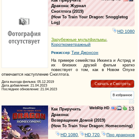
Как Приручить
Дракона: Журнал
Сноглтога
(2019)
(
How To Train Your Dragon: Snoggletog
Log
)
HD 1080
Зарубежные мультфильмы
,
Короткометражный
Тим Джонсон
Режиссер
:
На примере семейства Иккинга и Астрид и
их близких друзей фильм кратко
повествует о том, как в Новом Олухе
отмечается наступление Сноглтога.
Дата выхода фильма: 05.12.2019
Скачать и Смотреть
Дата добавления: 21.04.2023
Последнее обновление: 21.04.2023
В избранное
WebRip HD
13
Как Приручить
Дракона:
Возвращение Домой
(2019)
(
How To Train Your Dragon: Homecoming
)
HD 1080
HD 720
Про драконов
,
,