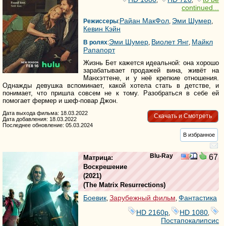
continued...
Райан МакФол
Эми Шумер
Режиссеры
:
,
,
Кевин Кэйн
Эми Шумер
Виолет Янг
Майкл
В ролях
:
,
,
Рапапорт
Жизнь Бет кажется идеальной: она хорошо
зарабатывает продажей вина, живёт на
Манхэттене, и у неё крепкие отношения.
Однажды девушка вспоминает, какой хотела стать в детстве, и
понимает, что пришла совсем не к тому. Разобраться в себе ей
помогает фермер и шеф-повар Джон.
Дата выхода фильма: 18.03.2022
Скачать и Смотреть
Дата добавления: 18.03.2022
Последнее обновление: 05.03.2024
В избранное
Blu-Ray
67
Матрица:
Воскрешение
(2021)
(
The Matrix Resurrections
)
Боевик
Зарубежный фильм
Фантастика
,
,
HD 2160р
HD 1080
,
,
Постапокалипсис