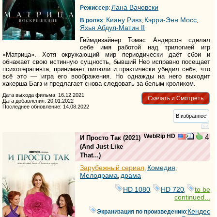
Лана Вачовски
Режиссер
:
Киану Ривз
Кэрри-Энн Мосс
В ролях
:
,
,
Яхья Абдул-Матин II
Геймдизайнер Томас Андерсон сделал
себе имя работой над трилогией игр
«Матрица». Хотя окружающий мир периодически даёт сбои и
обнажает свою истинную сущность, бывший Нео исправно посещает
психотерапевта, принимает пилюли и практически убедил себя, что
всё это — игра его воображения. Но однажды на него выходит
хакерша Багз и предлагает снова следовать за белым кроликом.
Дата выхода фильма: 16.12.2021
Скачать и Смотреть
Дата добавления: 20.01.2022
Последнее обновление: 14.08.2022
В избранное
WebRip HD
4
И Просто Так
(2021)
(
And Just Like
That...
)
Зарубежный сериал
Комедия
,
,
Мелодрама
драма
,
HD 1080
HD 720
to be
,
,
continued...
Кендес
Экранизация по произведению
: