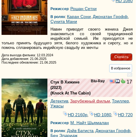
HD 1080
Рошан Сетхи
Режиссер
:
Каран Сони
Джонатан Грофф
В ролях
:
,
,
Сунита Мани
Навин приводит своего жениха Джея
знакомиться со своей традиционной
индийской семьей. Им приходится не
только принять будущего зятя, белого художника и сироту, но и
помочь спланировать индийскую свадьбу их мечты
Дата выхода фильма: 12.03.2024
Скачать
Дата добавления: 21.06.2025
Последнее обновление: 21.06.2025
В избранное
Blu-Ray
17
Стук В Хижине
(2023)
(
Knock At The Cabin
)
Детектив
Зарубежный фильм
Триллер
,
,
,
Ужасы
HD 2160р
HD 1080
HD 720
,
,
М. Найт Шьямалан
Режиссер
:
Дэйв Батиста
Джонатан Грофф
В ролях
:
,
,
Бен Элдридж