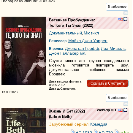
Последнее обновление: 25.09.2023
В избранное
Весеннее Пробуждение:
Те, Кого Ты Знал
(2022)
Документальный
Мюзикл
,
Майкл Джон Уоррен
Режиссер
:
Джонатан Грофф
Лиа Мишель
В ролях
:
,
,
Джон Галлахер мл.
Спустя много лет труппа скандального
мюзикла готовится повторить шоу.
Документальное любовное письмо
Бродвею
Дата выхода фильма:
Скачать и Смотреть
03.05.2022
Дата добавления:
13.09.2023
В избранное
WebRip HD
Жизнь И Бет
(2022)
(
Life & Beth
)
Зарубежный сериал
Комедия
,
HD 1080
HD 720
to be
,
,