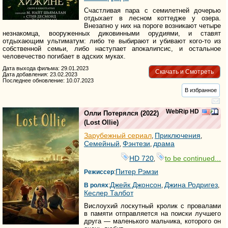
Счастливая пара с семилетней дочерью
отдыхает в лесном коттедже у озера.
Внезапно у них на пороге возникают четыре
незнакомца, вооруженных диковинными орудиями, и ставят
отдыхающим ультиматум: либо те выбирают и убивают кого-то из
собственной семьи, либо наступает апокалипсис, и остальное
человечество погибает в адских муках.
Дата выхода фильма: 29.01.2023
Скачать и Смотреть
Дата добавления: 23.02.2023
Последнее обновление: 10.07.2023
В избранное
WebRip HD
Олли Потерялся
(2022)
(
Lost Ollie
)
Зарубежный сериал
Приключения
,
,
Семейный
Фэнтези
драма
,
,
HD 720
to be continued...
,
Питер Рэмзи
Режиссер
:
Джейк Джонсон
Джина Родригез
В ролях
:
,
,
Кеслер Талбот
Вислоухий лоскутный кролик с провалами
в памяти отправляется на поиски лучшего
друга — маленького мальчика, которого он