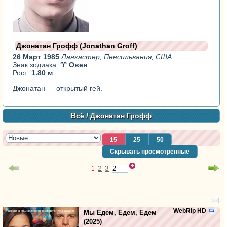
Джонатан Грофф (Jonathan Groff)
26 Март 1985
Ланкастер, Пенсильвания, США
Знак зодиака:
♈ Овен
Рост:
1.80 м
Джонатан — открытый гей.
Всё
/ Джонатан Грофф
15
25
50
Скрывать просмотренные
2
3
1
WebRip HD
Мы Едем, Едем, Едем
(2025)