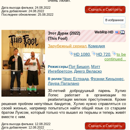
очень любит.
Дата выхода фильма: 24.08.2022
Скачать и Смотреть
Дата добавления: 24.08.2022
Последнее обновление: 25.08.2022
В избранное
WebRip HD
Этот Дурак
(2022)
(
This Fool
)
Зарубежный сериал
Комедия
,
HD 1080
HD 720
to be
,
,
continued...
Пэт Бишоп
Мэтт
Режиссеры
:
,
Ингебретсон
Диего Веласко
,
Чрис Естрада
Фрэнки Киньонес
В ролях
:
,
,
Лаура Паталано
30-летний добродушный парень Хулио
Лопес работает в организации по
реабилитации мелких преступников. Кроме
решения проблем непутёвых бандитов, Хулио нужно справляться со
своей жизнью, например попытаться найти общий язык со старшим
братом Луисом, который только что вышел из тюрьмы и теперь живёт
вместе с ним.
Дата выхода фильма: 12.08.2022
Скачать и Смотреть
Дата добавления: 12.08.2022