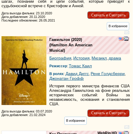
шагах, познании себя и цепи событий, которые приводят к
судьбоносной встрече с Кристофом и Анной.
Дата выхода фильма: 23.10.2020
Скачать и Смотреть
Дата добавления: 20.11.2020
Последнее обновление: 26.05.2021
В избранное
Гамильтон
(2020)
(
Hamilton An American
Musical
)
Биография
История
Мюзикл
драма
,
,
,
Томас Каил
Режиссер
:
Давид Диггс
Рене Голдсберри
В ролях
:
,
,
Джонатан Грофф
История первого министра финансов США
Александра Гамильтона на фоне реальных
исторических событий: Войны за
независимость, основания и становления
США.
Дата выхода фильма: 03.07.2020
Скачать и Смотреть
Дата добавления: 21.02.2024
В избранное
WebRip HD