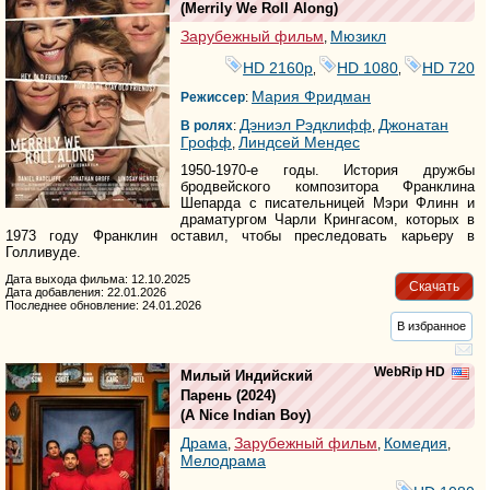
(
Merrily We Roll Along
)
Зарубежный фильм
Мюзикл
,
HD 2160р
HD 1080
HD 720
,
,
Мария Фридман
Режиссер
:
Дэниэл Рэдклифф
Джонатан
В ролях
:
,
Грофф
Линдсей Мендес
,
1950-1970-е годы. История дружбы
бродвейского композитора Франклина
Шепарда с писательницей Мэри Флинн и
драматургом Чарли Крингасом, которых в
1973 году Франклин оставил, чтобы преследовать карьеру в
Голливуде.
Дата выхода фильма: 12.10.2025
Скачать
Дата добавления: 22.01.2026
Последнее обновление: 24.01.2026
В избранное
WebRip HD
Милый Индийский
Парень
(2024)
(
A Nice Indian Boy
)
Драма
Зарубежный фильм
Комедия
,
,
,
Мелодрама