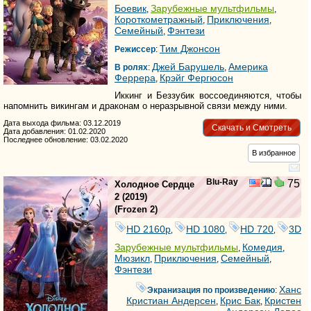
Боевик
Зарубежные мультфильмы
,
,
Короткометражный
Приключения
,
,
Семейный
Фэнтези
,
Тим Джонсон
Режиссер
:
Джей Барушель
Америка
В ролях
:
,
Феррера
Крэйг Фергюсон
,
Иккинг и Беззубик воссоединяются, чтобы
напомнить викингам и драконам о неразрывной связи между ними.
Дата выхода фильма: 03.12.2019
Скачать и Смотреть
Дата добавления: 01.02.2020
Последнее обновление: 03.02.2020
В избранное
Blu-Ray
75
Холодное Сердце
2
(2019)
(
Frozen 2
)
HD 2160р
HD 1080
HD 720
3D
,
,
,
Зарубежные мультфильмы
Комедия
,
,
Мюзикл
Приключения
Семейный
,
,
,
Фэнтези
Ханс
Экранизация по произведению
:
Кристиан Андерсен
Крис Бак
Кристен
,
,