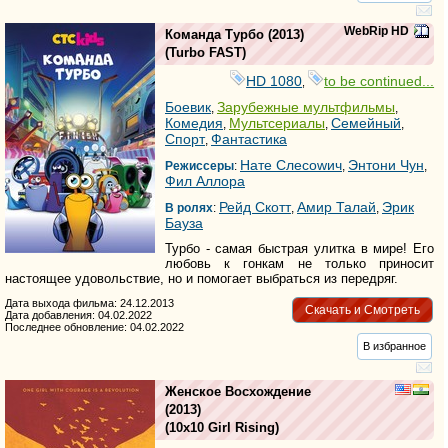
WebRip HD
Команда Турбо
(2013)
(
Turbo FAST
)
HD 1080
to be continued...
,
Боевик
Зарубежные мультфильмы
,
,
Комедия
Мультсериалы
Семейный
,
,
,
Спорт
Фантастика
,
Нате Cлесоwич
Энтони Чун
Режиссеры
:
,
,
Фил Аллора
Рейд Скотт
Амир Талай
Эрик
В ролях
:
,
,
Бауза
Турбо - самая быстрая улитка в мире! Его
любовь к гонкам не только приносит
настоящее удовольствие, но и помогает выбраться из передряг.
Дата выхода фильма: 24.12.2013
Скачать и Смотреть
Дата добавления: 04.02.2022
Последнее обновление: 04.02.2022
В избранное
Женское Восхождение
(2013)
(
10x10 Girl Rising
)