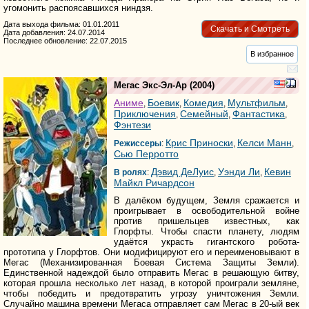
угомонить распоясавшихся ниндзя.
Дата выхода фильма: 01.01.2011
Скачать и Смотреть
Дата добавления: 24.07.2014
Последнее обновление: 22.07.2015
В избранное
Мегас Экс-Эл-Ар
(2004)
Аниме
Боевик
Комедия
Мультфильм
,
,
,
,
Приключения
Семейный
Фантастика
,
,
,
Фэнтези
Крис Приноски
Келси Манн
Режиссеры
:
,
,
Сью Перротто
Дэвид ДеЛуис
Уэнди Ли
Кевин
В ролях
:
,
,
Майкл Ричардсон
В далёком будущем, Земля сражается и
проигрывает в освободительной войне
против пришельцев известных, как
Глорфты. Чтобы спасти планету, людям
удаётся украсть гигантского робота-
прототипа у Глорфтов. Они модифицируют его и переименовывают в
Мегас (Механизированная Боевая Система Защиты Земли).
Единственной надеждой было отправить Мегас в решающую битву,
которая прошла несколько лет назад, в которой проиграли земляне,
чтобы победить и предотвратить угрозу уничтожения Земли.
Случайно машина времени Мегаса отправляет сам Мегас в 20-ый век