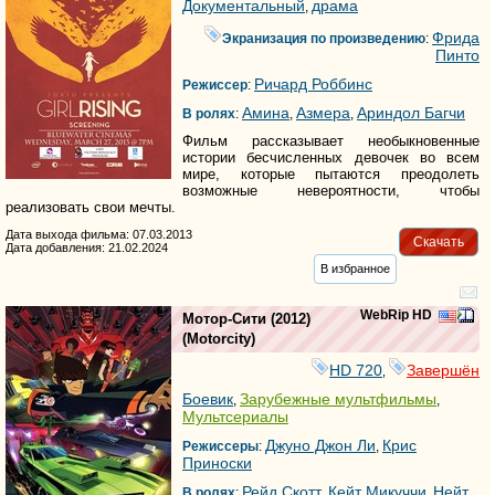
Документальный
драма
,
Фрида
Экранизация по произведению
:
Пинто
Ричард Роббинс
Режиссер
:
Амина
Азмера
Ариндол Багчи
В ролях
:
,
,
Фильм рассказывает необыкновенные
истории бесчисленных девочек во всем
мире, которые пытаются преодолеть
возможные невероятности, чтобы
реализовать свои мечты.
Дата выхода фильма: 07.03.2013
Скачать
Дата добавления: 21.02.2024
В избранное
WebRip HD
Мотор-Сити
(2012)
(
Motorcity
)
HD 720
Завершён
,
Боевик
Зарубежные мультфильмы
,
,
Мультсериалы
Джуно Джон Ли
Крис
Режиссеры
:
,
Приноски
Рейд Скотт
Кейт Микуччи
Нейт
В ролях
:
,
,