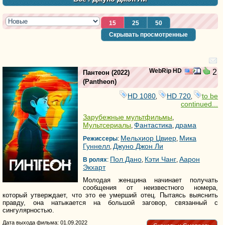
15
25
50
Скрывать просмотренные
WebRip HD
2
Пантеон
(2022)
(
Pantheon
)
HD 1080
HD 720
to be
,
,
continued...
Зарубежные мультфильмы
,
Мультсериалы
Фантастика
драма
,
,
Мельхиор Цвиер
Мика
Режиссеры
:
,
Гуннелл
Джуно Джон Ли
,
Пол Дано
Кэти Чанг
Аарон
В ролях
:
,
,
Экхарт
Молодая женщина начинает получать
сообщения от неизвестного номера,
который утверждает, что это ее умерший отец. Пытаясь выяснить
правду, она натыкается на большой заговор, связанный с
сингулярностью.
Дата выхода фильма: 01.09.2022