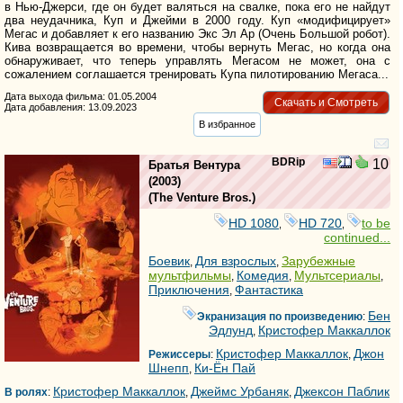
в Нью-Джерси, где он будет валяться на свалке, пока его не найдут
два неудачника, Куп и Джейми в 2000 году. Куп «модифицирует»
Мегас и добавляет к его названию Экс Эл Ар (Очень Большой робот).
Кива возвращается во времени, чтобы вернуть Мегас, но когда она
обнаруживает, что теперь управлять Мегасом не может, она с
сожалением соглашается тренировать Купа пилотированию Мегаса...
Дата выхода фильма: 01.05.2004
Скачать и Смотреть
Дата добавления: 13.09.2023
В избранное
BDRip
10
Братья Вентура
(2003)
(
The Venture Bros.
)
HD 1080
HD 720
to be
,
,
continued...
Боевик
Для взрослых
Зарубежные
,
,
мультфильмы
Комедия
Мультсериалы
,
,
,
Приключения
Фантастика
,
Бен
Экранизация по произведению
:
Эдлунд
Кристофер Маккаллок
,
Кристофер Маккаллок
Джон
Режиссеры
:
,
Шнепп
Ки-Ён Пай
,
Кристофер Маккаллок
Джеймс Урбаняк
Джексон Паблик
В ролях
:
,
,