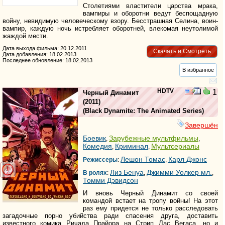
Столетиями властители царства мрака,
вампиры и оборотни ведут беспощадную
войну, невидимую человеческому взору. Бесстрашная Селина, воин-
вампир, каждую ночь истребляет оборотней, влекомая неутолимой
жаждой мести.
Дата выхода фильма: 20.12.2011
Скачать и Смотреть
Дата добавления: 18.02.2013
Последнее обновление: 18.02.2013
В избранное
HDTV
1
Черный Динамит
(2011)
(
Black Dynamite: The Animated Series
)
Завершён
Боевик
Зарубежные мультфильмы
,
,
Комедия
Криминал
Мультсериалы
,
,
Лешон Томас
Карл Джонс
Режиссеры
:
,
Лиз Бенуа
Джимми Уолкер мл.
В ролях
:
,
,
Томми Дэвидсон
И вновь Черный Динамит со своей
командой встает на тропу войны! На этот
раз ему придется не только расследовать
загадочные порно убийства ради спасения друга, доставить
известного комика Ричада Прайора на Стрип Лас Вегаса, но и