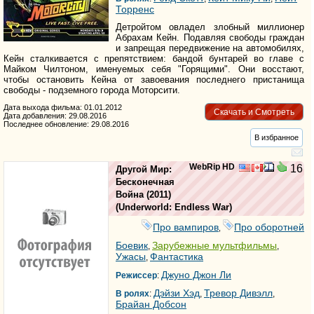
Торренс
Детройтом овладел злобный миллионер
Абрахам Кейн. Подавляя свободы граждан
и запрещая передвижение на автомобилях,
Кейн сталкивается с препятствием: бандой бунтарей во главе с
Майком Чилтоном, именуемых себя "Горящими". Они восстают,
чтобы остановить Кейна от завоевания последнего пристанища
свободы - подземного города Моторсити.
Дата выхода фильма: 01.01.2012
Скачать и Смотреть
Дата добавления: 29.08.2016
Последнее обновление: 29.08.2016
В избранное
WebRip HD
16
Другой Мир:
Бесконечная
Война
(2011)
(
Underworld: Endless War
)
Про вампиров
Про оборотней
,
Боевик
Зарубежные мультфильмы
,
,
Ужасы
Фантастика
,
Джуно Джон Ли
Режиссер
:
Дэйзи Хэд
Тревор Дивэлл
В ролях
:
,
,
Брайан Добсон