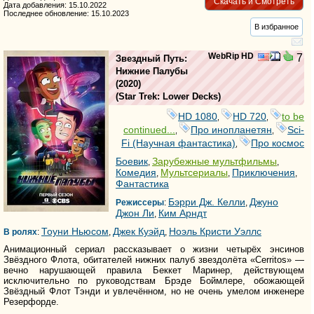
Скачать и Смотреть
Дата добавления: 15.10.2022
Последнее обновление: 15.10.2023
В избранное
WebRip HD
7
Звездный Путь:
Нижние Палубы
(2020)
(
Star Trek: Lower Decks
)
HD 1080
HD 720
to be
,
,
continued...
Про инопланетян
Sci-
,
,
Fi (Научная фантастика)
Про космос
,
Боевик
Зарубежные мультфильмы
,
,
Комедия
Мультсериалы
Приключения
,
,
,
Фантастика
Бэрри Дж. Келли
Джуно
Режиссеры
:
,
Джон Ли
Ким Арндт
,
Тоуни Ньюсом
Джек Куэйд
Ноэль Кристи Уэллс
В ролях
:
,
,
Анимационный сериал рассказывает о жизни четырёх энсинов
Звёздного Флота, обитателей нижних палуб звездолёта «Cerritos» —
вечно нарушающей правила Беккет Маринер, действующем
исключительно по руководствам Брэде Боймлере, обожающей
Звёздный Флот Тэнди и увлечённом, но не очень умелом инженере
Резерфорде.