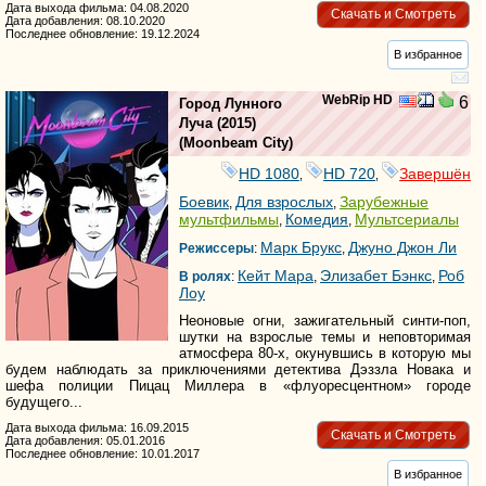
Дата выхода фильма: 04.08.2020
Скачать и Смотреть
Дата добавления: 08.10.2020
Последнее обновление: 19.12.2024
В избранное
WebRip HD
6
Город Лунного
Луча
(2015)
(
Moonbeam City
)
HD 1080
HD 720
Завершён
,
,
Боевик
Для взрослых
Зарубежные
,
,
мультфильмы
Комедия
Мультсериалы
,
,
Марк Брукс
Джуно Джон Ли
Режиссеры
:
,
Кейт Мара
Элизабет Бэнкс
Роб
В ролях
:
,
,
Лоу
Неоновые огни, зажигательный синти-поп,
шутки на взрослые темы и неповторимая
атмосфера 80-х, окунувшись в которую мы
будем наблюдать за приключениями детектива Дэззла Новака и
шефа полиции Пицац Миллера в «флуоресцентном» городе
будущего...
Дата выхода фильма: 16.09.2015
Скачать и Смотреть
Дата добавления: 05.01.2016
Последнее обновление: 10.01.2017
В избранное