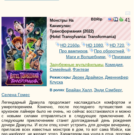
BDRip
41
Монстры На
Каникулах:
Трансформания
(2022)
(
Hotel Transylvania: Transformania
)
HD 2160р
HD 1080
HD 720
,
,
,
Про вампиров
Про оборотней
,
,
Маги и Волшебники
Призраки
,
Зарубежные мультфильмы
Комедия
,
,
Семейный
Фэнтези
,
Дерек Драймон
Дженнифер
Режиссеры
:
,
Клуска
Брайан Халл
Энди Сэмберг
В ролях
:
,
,
Селена Гомес
Легендарный Дракула продолжает наслаждаться комфортом и
умиротворением. Конечно, после последнего путешествия на
круизном лайнере было не очень, но сейчас восстановился и можно
с новыми силами отправляться в следующее приключение. А
следующим приключением станет долгожданный день рождения
дочери Дракулы. И если отец хочет устроить для дочери вечеринку,
пригласив всех известных монстров в дом, то вот сама Мэйси, как
раз наоборот, не желает этого. Характером она ушла в отца, поэтому