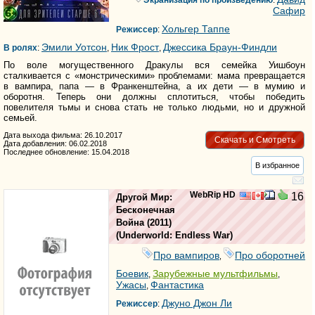
Экранизация по произведению
:
Сафир
Хольгер Таппе
Режиссер
:
Эмили Уотсон
Ник Фрост
Джессика Браун-Финдли
В ролях
:
,
,
По воле могущественного Дракулы вся семейка Уишбоун
сталкивается с «монстрическими» проблемами: мама превращается
в вампира, папа — в Франкенштейна, а их дети — в мумию и
оборотня. Теперь они должны сплотиться, чтобы победить
повелителя тьмы и снова стать не только людьми, но и дружной
семьей.
Дата выхода фильма: 26.10.2017
Скачать и Смотреть
Дата добавления: 06.02.2018
Последнее обновление: 15.04.2018
В избранное
WebRip HD
16
Другой Мир:
Бесконечная
Война
(2011)
(
Underworld: Endless War
)
Про вампиров
Про оборотней
,
Боевик
Зарубежные мультфильмы
,
,
Ужасы
Фантастика
,
Джуно Джон Ли
Режиссер
: