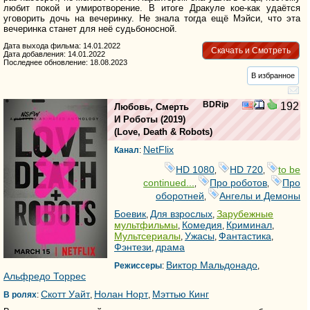
любит покой и умиротворение. В итоге Дракуле кое-как удаётся
уговорить дочь на вечеринку. Не знала тогда ещё Мэйси, что эта
вечеринка станет для неё судьбоносной.
Дата выхода фильма: 14.01.2022
Скачать и Смотреть
Дата добавления: 14.01.2022
Последнее обновление: 18.08.2023
В избранное
BDRip
192
Любовь, Смерть
И Роботы
(2019)
(
Love, Death & Robots
)
NetFlix
Канал
:
HD 1080
HD 720
to be
,
,
continued...
Про роботов
Про
,
,
оборотней
Ангелы и Демоны
,
Боевик
Для взрослых
Зарубежные
,
,
мультфильмы
Комедия
Криминал
,
,
,
Мультсериалы
Ужасы
Фантастика
,
,
,
Фэнтези
драма
,
Виктор Мальдонадо
Режиссеры
:
,
Альфредо Торрес
Скотт Уайт
Нолан Норт
Мэттью Кинг
В ролях
:
,
,