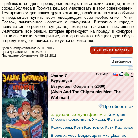
Приближается день проведения конкурса гигантских овощей, и все
соседи Уоллеса и Громита решают участвовать в этом соревновании.
Тем временем два наших друга хотят подзаработать на этом событии
и предлагают купить всем овощеводам свое изобретение «Анти-
Песто», помогающее бороться с грызунами. Внезапно в городке
появляется огромное существо, которое начинает постепенно
уничтожать все овощи, которые претендуют на победу в конкурсе.
Пытаясь спасти мероприятие, его организатор обещает достойную
награду тому, кто поймает это ужасное животное.
Дата выхода фильма: 27.10.2005
Скачать и Смотреть
Дата добавления: 15.03.2011
Последнее обновление: 08.12.2011
В избранное
DVDRip
1
Элвин И
Бурундуки
Встречают Оборотня
(2000)
(
Alvin And The Chipmunks Meet The
Wolfman
)
Про оборотней
Зарубежные мультфильмы
Комедия
,
,
Мюзикл
Семейный
Ужасы
Фэнтези
,
,
,
Кэти Кастилло
Кэти Кастильо
Режиссеры
:
,
Росс Багдасарян мл.
Дженис
В ролях
:
,