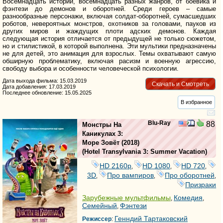
Восемнадцать историй, восемнадцать разных жанров, от боевика и
фэнтези до демонов и оборотней. Среди героев – самые
разнообразные персонажи, включая солдат-оборотней, сумасшедших
роботов, невероятных монстров, охотников за головами, пауков из
других миров и жаждущих плоти адских демонов. Каждая
следующая история отличается от предыдущей не только сюжетом,
но и стилистикой, в которой выполнена. Эти мультики предназначены
не для детей, это анимация для взрослых. Темы охватывают самую
обширную проблематику, включая расизм и военную агрессию,
свободу выбора и особенности человеческой психологии.
Дата выхода фильма: 15.03.2019
Скачать и Смотреть
Дата добавления: 17.03.2019
Последнее обновление: 15.05.2025
В избранное
Blu-Ray
88
Монстры На
Каникулах 3:
Море Зовёт
(2018)
(
Hotel Transylvania 3: Summer Vacation
)
HD 2160р
HD 1080
HD 720
,
,
,
3D
Про вампиров
Про оборотней
,
,
,
Призраки
Зарубежные мультфильмы
Комедия
,
,
Семейный
Фэнтези
,
Генндий Тартаковский
Режиссер
: