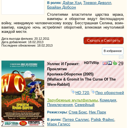
Дэйзи Хэд
Тревор Дивэлл
В ролях
:
,
,
Брайан Добсон
Столетиями властители царства мрака,
вампиры и оборотни ведут беспощадную
войну, невидимую человеческому взору. Бесстрашная Селина, воин-
вампир, каждую ночь истребляет оборотней, влекомая неутолимой
жаждой мести.
Дата выхода фильма: 20.12.2011
Скачать и Смотреть
Дата добавления: 18.02.2013
Последнее обновление: 18.02.2013
В избранное
HDTVRip
29
Уоллес И Громит:
Проклятие
Кролика-Оборотня
(2005)
(
Wallace & Gromit In The Curse Of The
Were-Rabbit
)
HD 720
Про оборотней
,
Зарубежные мультфильмы
Комедия
,
,
Приключения
Семейный
,
Стив Бокс
Ник Парк
Режиссеры
:
,
Питер Саллис
Рэйф Файнс
В ролях
:
,
,
Марк Гатисс