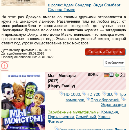
Адам Сэндлер
Энди Сэмберг
В ролях
:
,
,
Селена Гомес
На этот раз Дракула вместе со своими друзьями отправляется в
круиз на шикарном лайнере. Развлечения там на любой вкус: от
монстробаскетбола и экзотических экскурсий, до лунных ванн.
Неожиданно Дракула влюбляется в капитана корабля — загадочную
и прекрасную Эрику, и его дочка Мэвис понимает, что поездка может
превратиться в кошмар: ведь Эрика хранит ужасный секрет, который
ставит под угрозу существование всех монстров!
Дата выхода фильма: 12.07.2018
Скачать и Смотреть
Дата добавления: 25.09.2018
Последнее обновление: 20.01.2022
В избранное
BDRip
21
Мы – Монстры
(2017)
(
Happy Family
)
HD 1080
HD 720
3D
Про
,
,
,
вампиров
Про оборотней
,
,
Экранизация
Зарубежные мультфильмы
Комедия
,
,
Приключения
Семейный
Ужасы
,
,
,
Фэнтези
Давид