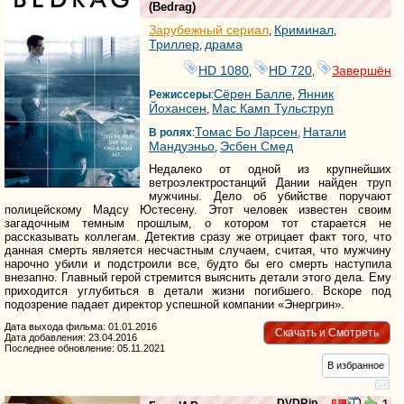
(
Bedrag
)
Зарубежный сериал
Криминал
,
,
Триллер
драма
,
HD 1080
HD 720
Завершён
,
,
Сёрен Балле
Янник
Режиссеры
:
,
Йохансен
Мас Камп Тульструп
,
Томас Бо Ларсен
Натали
В ролях
:
,
Мандуэньо
Эсбен Смед
,
Недалеко от одной из крупнейших
ветроэлектростанций Дании найден труп
мужчины. Дело об убийстве поручают
полицейскому Мадсу Юстесену. Этот человек известен своим
загадочным темным прошлым, о котором тот старается не
рассказывать коллегам. Детектив сразу же отрицает факт того, что
данная смерть является несчастным случаем, считая, что мужчину
нарочно убили и подстроили все, будто бы его смерть наступила
внезапно. Главный герой стремится выяснить детали этого дела. Ему
приходится углубиться в детали жизни погибшего. Вскоре под
подозрение падает директор успешной компании «Энергрин».
Дата выхода фильма: 01.01.2016
Скачать и Смотреть
Дата добавления: 23.04.2016
Последнее обновление: 05.11.2021
В избранное
DVDRip