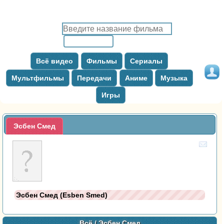
Всё видео
Фильмы
Сериалы
Мультфильмы
Передачи
Аниме
Музыка
Игры
Эсбен Смед
Эсбен Смед (Esben Smed)
Всё
/ Эсбен Смед