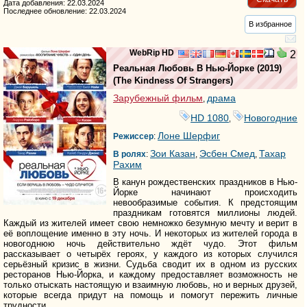
Дата добавления: 22.03.2024
Последнее обновление: 22.03.2024
В избранное
WebRip HD
2
Реальная Любовь В Нью-Йорке
(2019)
(
The Kindness Of Strangers
)
Зарубежный фильм
драма
,
HD 1080
Новогодние
,
Лоне Шерфиг
Режиссер
:
Зои Казан
Эсбен Смед
Тахар
В ролях
:
,
,
Рахим
В канун рождественских праздников в Нью-
Йорке начинают происходить
невообразимые события. К предстоящим
праздникам готовятся миллионы людей.
Каждый из жителей имеет свою немножко безумную мечту и верит в
её воплощение именно в эту ночь. И некоторых из жителей города в
новогоднюю ночь действительно ждёт чудо. Этот фильм
рассказывает о четырёх героях, у каждого из которых случился
серьёзный кризис в жизни. Судьба сводит их в одном из русских
ресторанов Нью-Йорка, и каждому предоставляет возможность не
только отыскать настоящую и взаимную любовь, но и верных друзей,
которые всегда придут на помощь и помогут пережить личные
трудности.