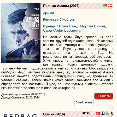
Письма Амины
(2017)
драма
Якоб Битч
Режиссер
:
Эсбен Смед
Мортен Бйøрн
В ролях
:
,
,
Сара-Софи Бусснина
На долгие годы Янус пропал из поля
зрения друзей-одноклассников. Некоторых
из них брат молодого человека убедил в
том, что Янус уехал за границу и
отрывается на пляжах в Гоа. Но
реальность не так хороша: всё это время
Янус провел в психиатрической клинике,
где только письма школьной подруги,
турчанки Амины, поддерживали в нем волю к жизни. Оказавшись на
свободе, Янус мечтает увидеть девушку воочию – однако Амина
исчезла: кажется, родственники принудили к браку, но, вроде бы, ей
удалось сбежать. Теперь поиск исчезнувшей занимает все мысли и
определяет все поступки Януса, за безобидным обликом которого
скрывается агрессивное и опасное «второе я»...
Дата выхода фильма: 09.03.2017
Скачать
Дата добавления: 22.02.2024
В избранное
HDTV
5
Обман
(2016)