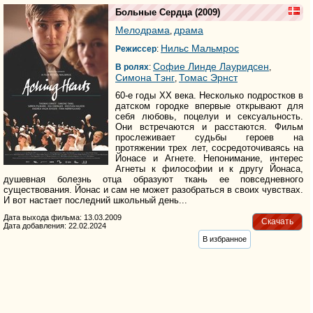
Больные Сердца
(2009)
Мелодрама
драма
,
Нильс Мальмрос
Режиссер
:
Софие Линде Лауридсен
В ролях
:
,
Симона Тэнг
Томас Эрнст
,
60-е годы XX века. Несколько подростков в
датском городке впервые открывают для
себя любовь, поцелуи и сексуальность.
Они встречаются и расстаются. Фильм
прослеживает судьбы героев на
протяжении трех лет, сосредоточиваясь на
Йонасе и Агнете. Непонимание, интерес
Агнеты к философии и к другу Йонаса,
душевная болезнь отца образуют ткань ее повседневного
существования. Йонас и сам не может разобраться в своих чувствах.
И вот настает последний школьный день...
Дата выхода фильма: 13.03.2009
Скачать
Дата добавления: 22.02.2024
В избранное