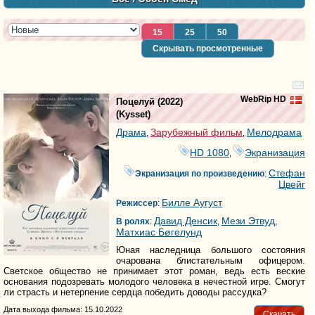
15
25
50
Скрывать просмотренные
WebRip HD
Поцелуй
(2022)
(
Kysset
)
Драма
Зарубежный фильм
Мелодрама
,
,
HD 1080
Экранизация
,
Стефан
Экранизация по произведению
:
Цвейг
Билле Аугуст
Режиссер
:
Давид Денсик
Мези Этвуд
В ролях
:
,
,
Матхиас Бøгелунд
Юная наследница большого состояния
очарована блистательным офицером.
Светское общество не принимает этот роман, ведь есть веские
основания подозревать молодого человека в нечестной игре. Смогут
ли страсть и нетерпение сердца победить доводы рассудка?
Дата выхода фильма: 15.10.2022
Скачать