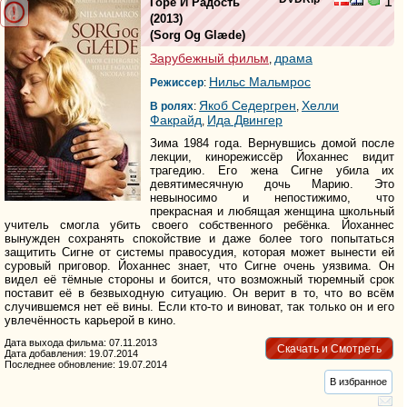
1
Горе И Радость
(2013)
(
Sorg Og Glæde
)
Зарубежный фильм
драма
,
Нильс Мальмрос
Режиссер
:
Якоб Седергрен
Хелли
В ролях
:
,
Факрайд
Ида Двингер
,
Зима 1984 года. Вернувшись домой после
лекции, кинорежиссёр Йоханнес видит
трагедию. Его жена Сигне убила их
девятимесячную дочь Марию. Это
невыносимо и непостижимо, что
прекрасная и любящая женщина школьный
учитель смогла убить своего собственного ребёнка. Йоханнес
вынужден сохранять спокойствие и даже более того попытаться
защитить Сигне от системы правосудия, которая может вынести ей
суровый приговор. Йоханнес знает, что Сигне очень уязвима. Он
видел её тёмные стороны и боится, что возможный тюремный срок
поставит её в безвыходную ситуацию. Он верит в то, что во всём
случившемся нет её вины. Если кто-то и виноват, так только он и его
увлечённость карьерой в кино.
Дата выхода фильма: 07.11.2013
Скачать и Смотреть
Дата добавления: 19.07.2014
Последнее обновление: 19.07.2014
В избранное