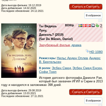
Дата выхода фильма: 19.12.2019
Скачать и Смотреть
Дата добавления: 14.02.2020
Последнее обновление: 24.12.2021
В избранное
BDRip
2
Ты Видишь
Луну,
Даниэль?
(2019)
(
Ser Du Månen, Daniel
)
Зарубежный фильм
драма
,
HD 1080
Нильс Арден Оплев
Андерс
Режиссеры
:
,
В. Бертельсен
Эсбен Смед
Эсбен Смед Енсен
В ролях
:
,
,
Софи Торп
История датского фотографа Даниэля Рая,
который был захвачен ИГИЛ в Сирии в 2013
году и находился в заложниках 398 дней.
Дата выхода фильма: 29.08.2019
Скачать и Смотреть
Дата добавления: 13.03.2021
Последнее обновление: 27.11.2021
В избранное