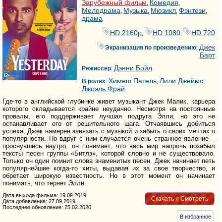
Зарубежный фильм
Комедия
,
,
Мелодрама
Музыка
Мюзикл
Фэнтези
,
,
,
,
драма
HD 2160р
HD 1080
HD 720
,
,
Джек
Экранизация по произведению
:
Барт
Дэнни Бойл
Режиссер
:
Химеш Патель
Лили Джеймс
В ролях
:
,
,
Джоэль Фрай
Где-то в английской глубинке живет музыкант Джек Малик, карьера
которого складывается крайне неудачно. Несмотря на постоянные
провалы, его поддерживает лучшая подруга Элли, но это не
останавливает его от решительного шага. Отчаявшись добиться
успеха, Джек намерен завязать с музыкой и забыть о своих мечтах о
популярности. Но вдруг с ним случается очень странное явление –
проснувшись наутро, он понимает, что весь мир напрочь позабыл
тексты песен группы «Битлз», которой словно и не существовало.
Только он один помнит слова знаменитых песен. Джек начинает петь
популярнейшие когда-то хиты, выдавая их за свое творчество, и
обретает широкую известность. Но в этот момент он начинает
понимать, что теряет Элли.
Дата выхода фильма: 19.09.2019
Скачать и Смотреть
Дата добавления: 27.09.2019
Последнее обновление: 25.02.2020
В избранное