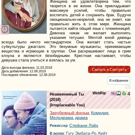
Женщина не удовлетворена тем, что
творится в ее жизни. Она прикладывает
максимум усилий, чтобы правильно
воспитать детей и сохранить брак. Будучи
эмоционально-незрелой, она не знает, как
правильно жить в этом мире. Женщина
пытается найти общий язык с племянницей.
Девочка никак не желает выполнять
указания тетушки. Мечтой юной девицы
всегда было нечто нестандартное. Она желает стать частью
субкультуры джаггало. Это безумные музыканты, принимающие
вещества и играющие в группах. Они раскрашивают лица в грим
клоуна и являются безобидными. Крестная настаивает, чтобы
девушка стала учиться и взялась за ум.
Дата выхода фильма: 11.03.2018
Скачать и Смотреть
Дата добавления: 12.08.2019
Последнее обновление: 12.08.2019
В избранное
WebRip
4
Незаменимый Ты
(2018)
(
Irreplaceable You
)
Зарубежный фильм
Комедия
,
,
Мелодрама
драма
,
Стефани Лэйн
Режиссер
:
Гугу Эмбата-Ро
Кейт
В ролях
:
,