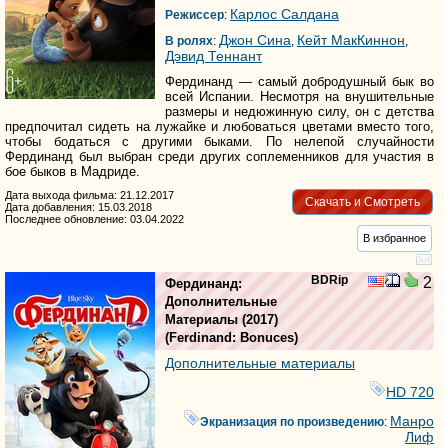
Карлос Салдана
Режиссер
:
Джон Сина
Кейт МакКиннон
В ролях
:
,
,
Дэвид Теннант
Фердинанд — самый добродушный бык во
всей Испании. Несмотря на внушительные
размеры и недюжинную силу, он с детства
предпочитал сидеть на лужайке и любоваться цветами вместо того,
чтобы бодаться с другими быками. По нелепой случайности
Фердинанд был выбран среди других соплеменников для участия в
бое быков в Мадриде.
Дата выхода фильма: 21.12.2017
Скачать и Смотреть
Дата добавления: 15.03.2018
Последнее обновление: 03.04.2022
В избранное
BDRip
2
Фердинанд:
Дополнительные
Материалы
(2017)
(
Ferdinand: Bonuces
)
Дополнительные материалы
HD 720
Манро
Экранизация по произведению
:
Лиф