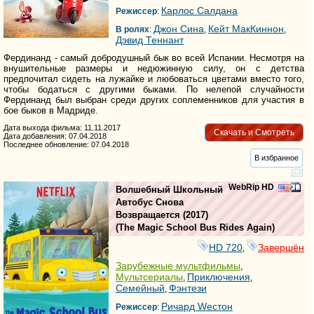
Карлос Салдана
Режиссер
:
Джон Сина
Кейт МакКиннон
В ролях
:
,
,
Дэвид Теннант
Фердинанд - самый добродушный бык во всей Испании. Несмотря на
внушительные размеры и недюжинную силу, он с детства
предпочитал сидеть на лужайке и любоваться цветами вместо того,
чтобы бодаться с другими быками. По нелепой случайности
Фердинанд был выбран среди других соплеменников для участия в
бое быков в Мадриде.
Дата выхода фильма: 11.11.2017
Скачать и Смотреть
Дата добавления: 07.04.2018
Последнее обновление: 07.04.2018
В избранное
WebRip HD
Волшебный Школьный
Автобус Снова
Возвращается
(2017)
(
The Magic School Bus Rides Again
)
HD 720
Завершён
,
Зарубежные мультфильмы
,
Мультсериалы
Приключения
,
,
Семейный
Фэнтези
,
Ричард Wестон
Режиссер
: