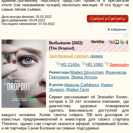
административному персоналу предстоит провести в британском
отеле (так называемом пузыре) несколько месяцев. И это будут не
самые лёгкие съёмки.
Дата выхода фильма: 25.03.2022
Скачать и Смотреть
Дата добавления: 03.04.2022
Последнее обновление: 07.04.2022
В избранное
WebRip
4
Выбывшая
(2022)
(
The Dropout
)
Зарубежный сериал
драма
,
HD 2160р
HD 1080
Завершён
,
,
Майкл Шоуолтер
Франческа
Режиссеры
:
,
Грегорини
Эрика Уотсон
,
Аманда Сайфред
Навин
В ролях
:
,
Эндрюс
Майкл Гилл
,
Сериал рассказывает об Элизабет Холмс,
которая в 19 лет основала компанию, где
диагностику здоровья планировали
сделать максимально доступной для
каждого человека. Холмс смогла собрать 700 млн долларов от
известных предпринимателей и инвесторов для своего стартапа
Theranos, однако сам стартап оказался аферой, отправившей Холмс
и её партнёра Санни Болвани на скамью подсудимых.