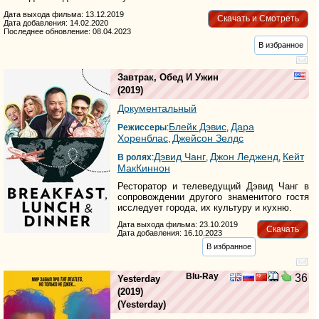
Дата выхода фильма: 13.12.2019
Скачать и Смотреть
Дата добавления: 14.02.2020
Последнее обновление: 08.04.2023
В избранное
Завтрак, Обед И Ужин
(2019)
Документальный
Блейк Дэвис
Дара
Режиссеры
:
,
Хоренблас
Джейсон Зелдс
,
Дэвид Чанг
Джон Ледженд
Кейт
В ролях
:
,
,
МакКиннон
Ресторатор и телеведущий Дэвид Чанг в
сопровождении другого знаменитого гостя
исследует города, их культуру и кухню.
Дата выхода фильма: 23.10.2019
Скачать
Дата добавления: 16.10.2023
В избранное
Blu-Ray
36
Yesterday
(2019)
(
Yesterday
)