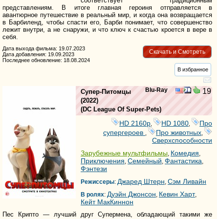
соответствует традиционным
представлениям. В итоге главная героиня отправляется в
авантюрное путешествие в реальный мир, и когда она возвращается
в Барбиленд, чтобы спасти его, Барби понимает, что совершенство
лежит внутри, а не снаружи, и что ключ к счастью кроется в вере в
себя.
Дата выхода фильма: 19.07.2023
Скачать и Смотреть
Дата добавления: 19.09.2023
Последнее обновление: 18.08.2024
В избранное
Blu-Ray
19
Супер-Питомцы
(2022)
(
DC League Of Super-Pets
)
HD 2160р
HD 1080
Про
,
,
супергероев
Про животных
,
,
Сверхспособности
Зарубежные мультфильмы
Комедия
,
,
Приключения
Семейный
Фантастика
,
,
,
Фэнтези
Джаред Штерн
Сэм Ливайн
Режиссеры
:
,
Дуэйн Джонсон
Кевин Харт
В ролях
:
,
,
Кейт МакКиннон
Пес Крипто — лучший друг Супермена, обладающий такими же