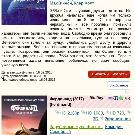
МакКиннон
Клер Холт
,
Эбби и Сэм – лучшие друзья с детства. Их
дружба началась ещё когда им только
исполнилось по 8 лет. С тех пор они
неразлучны и все проблемы привыкли
решать вместе. Несмотря на разные
характеры, они были не разлей вода. Свободно время они проводили
вместе, развлекались, ходили на вечеринки, гуляли по пляжу.
Вечерами они гуляли за ручку, улыбались друг другу и дарили
тёплые эмоции. Всё это говорило о вероятном развитии взаимных
чувств. Повзрослев, они решили пожениться, тем более что для
этого был радостный повод. Эбби узнала, что беременна. Пара с
нетерпением ждала появление ребёночка, но врач сообщает
ужасную весть.
Дата выхода фильма: 16.02.2018
Скачать и Смотреть
Дата добавления: 16.03.2018
Последнее обновление: 16.03.2018
В избранное
Blu-Ray
93
Фердинанд
(2017)
(
Ferdinand
)
HD 2160р
HD 1080
HD 720
,
,
,
3D
Экранизация
,
Зарубежные мультфильмы
Комедия
,
,
Семейный