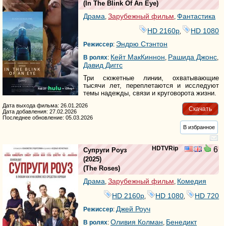
(
In The Blink Of An Eye
)
Драма
Зарубежный фильм
Фантастика
,
,
HD 2160р
HD 1080
,
Эндрю Стэнтон
Режиссер
:
Кейт МакКиннон
Рашида Джонс
В ролях
:
,
,
Давид Диггс
Три сюжетные линии, охватывающие
тысячи лет, переплетаются и исследуют
темы надежды, связи и круговорота жизни.
Дата выхода фильма: 26.01.2026
Скачать
Дата добавления: 27.02.2026
Последнее обновление: 05.03.2026
В избранное
HDTVRip
6
Супруги Роуз
(2025)
(
The Roses
)
Драма
Зарубежный фильм
Комедия
,
,
HD 2160р
HD 1080
HD 720
,
,
Джей Роуч
Режиссер
:
Оливия Колман
Бенедикт
В ролях
:
,