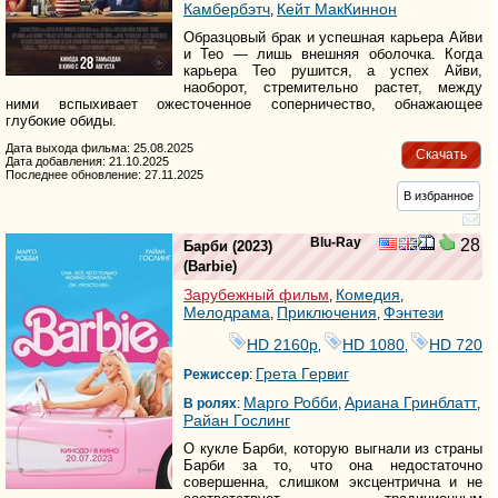
Камбербэтч
Кейт МакКиннон
,
Образцовый брак и успешная карьера Айви
и Тео — лишь внешняя оболочка. Когда
карьера Тео рушится, а успех Айви,
наоборот, стремительно растет, между
ними вспыхивает ожесточенное соперничество, обнажающее
глубокие обиды.
Дата выхода фильма: 25.08.2025
Скачать
Дата добавления: 21.10.2025
Последнее обновление: 27.11.2025
В избранное
Blu-Ray
28
Барби
(2023)
(
Barbie
)
Зарубежный фильм
Комедия
,
,
Мелодрама
Приключения
Фэнтези
,
,
HD 2160р
HD 1080
HD 720
,
,
Грета Гервиг
Режиссер
:
Марго Робби
Ариана Гринблатт
В ролях
:
,
,
Райан Гослинг
О кукле Барби, которую выгнали из страны
Барби за то, что она недостаточно
совершенна, слишком эксцентрична и не