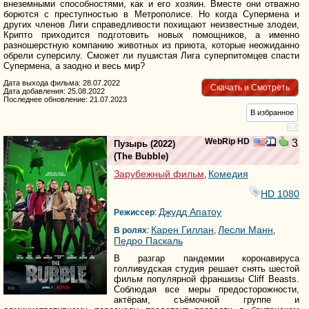
внеземными способностями, как и его хозяин. Вместе они отважно
борются с преступностью в Метрополисе. Но когда Супермена и
других членов Лиги справедливости похищают неизвестные злодеи,
Крипто приходится подготовить новых помощников, а именно
разношерстную компанию животных из приюта, которые неожиданно
обрели суперсилу. Сможет ли пушистая Лига суперпитомцев спасти
Супермена, а заодно и весь мир?
Дата выхода фильма: 28.07.2022
Скачать и Смотреть
Дата добавления: 25.08.2022
Последнее обновление: 21.07.2023
В избранное
WebRip HD
3
Пузырь
(2022)
(
The Bubble
)
Зарубежный фильм
Комедия
,
HD 1080
Джудд Апатоу
Режиссер
:
Карен Гиллан
Лесли Манн
В ролях
:
,
,
Педро Паскаль
В разгар пандемии коронавируса
голливудская студия решает снять шестой
фильм популярной франшизы Cliff Beasts.
Соблюдая все меры предосторожности,
актёрам, съёмочной группе и