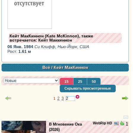
Кейт МакКиннон (Kate McKinnon), также
встречается: Кейт Маккиннон
06 Янв. 1984
Си Клифф, Нью-Йорк, США
Рост:
1.61 м
Всё
/ Кейт МакКиннон
15
25
50
Скрывать просмотренные
2
3
1
WebRip HD
1
В Мгновение Ока
(2026)