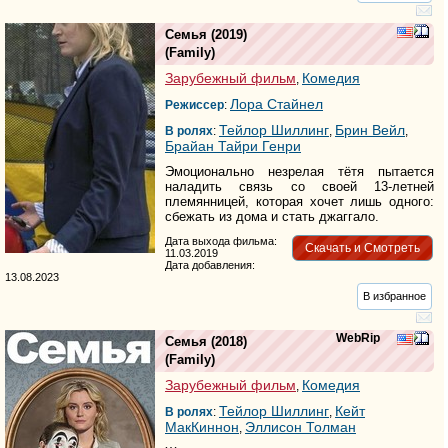
Семья
(2019)
(
Family
)
Зарубежный фильм
Комедия
,
Лора Стайнел
Режиссер
:
Тейлор Шиллинг
Брин Вейл
В ролях
:
,
,
Брайан Тайри Генри
Эмоционально незрелая тётя пытается
наладить связь со своей 13-летней
племянницей, которая хочет лишь одного:
сбежать из дома и стать джаггало.
Дата выхода фильма:
Скачать и Смотреть
11.03.2019
Дата добавления:
13.08.2023
В избранное
WebRip
Семья
(2018)
(
Family
)
Зарубежный фильм
Комедия
,
Тейлор Шиллинг
Кейт
В ролях
:
,
МакКиннон
Эллисон Толман
,