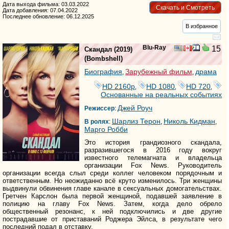
Дата выхода фильма: 03.03.2022
Скачать и Смотреть
Дата добавления: 07.04.2022
Последнее обновление: 06.12.2025
В избранное
Blu-Ray
15
Скандал
(2019)
(
Bombshell
)
Биография
Зарубежный фильм
драма
,
,
HD 2160р
HD 1080
HD 720
,
,
,
Основанные на реальных событиях
Джей Роуч
Режиссер
:
Шарлиз Терон
Николь Кидман
В ролях
:
,
,
Марго Робби
Это история грандиозного скандала,
разразившегося в 2016 году вокруг
известного телемагната и владельца
организации Fox News. Руководитель
организации всегда слыл среди коллег человеком порядочным и
ответственным. Но неожиданно всё круто изменилось. Три женщины
выдвинули обвинения главе канале в сексуальных домогательствах.
Гретчен Карслон была первой женщиной, подавшей заявление в
полицию на главу Fox News. Затем, когда дело обрело
общественный резонанс, к ней подключились и две другие
пострадавшие от приставаний Роджера Эйлса, в результате чего
последний подал в отставку.