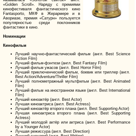
«Golden Scroll». Наряду с премиями
кинофестиваля фантастического кино
Fantasporto, МКФ в Жерармере и в
Авориазе, премия «Сатурн» пользуется
популярностью среди поклонников
фантастики в кино.
Номинации
Кинофильм
Лучший научно-фантастический фильм (англ. Best Science
Fiction Film)
Лучший фильм-фэнтези (англ. Best Fantasy Film)
Лучший фильм ужасов (англ. Best Horror Film)
Лучший приключенческий фильм, боевик или триллер (англ.
Best Action/Adventure/Thriller Film)
Лучший полнометражный мультфильм (англ. Best Animated
Film)
Лучший фильм на иностранном языке (англ. Best International
Film)
Лучший киноактёр (англ. Best Actor)
Лучшая киноактриса (англ. Best Actress)
Лучший киноактёр второго плана (англ. Best Supporting Actor)
Лучшая киноактриса второго плана (англ. Best Supporting
Actress)
Лучший молодой актёр или актриса (англ. Best Performance
by a Younger Actor)
Лучшая режиссура (англ. Best Direction)
Лучший сценарий (англ. Best Writing)