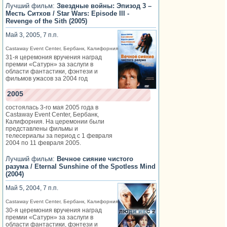
Лучший фильм:
Звездные войны: Эпизод 3 –
Месть Ситхов / Star Wars: Episode III -
Revenge of the Sith (2005)
Май 3, 2005, 7 п.п.
Castaway Event Center, Бербанк, Калифорния
31-я церемония вручения наград
премии «Сатурн» за заслуги в
области фантастики, фэнтези и
фильмов ужасов за 2004 год
2005
состоялась 3-го мая 2005 года в
Castaway Event Center, Бербанк,
Калифорния. На церемонии были
представлены фильмы и
телесериалы за период с 1 февраля
2004 по 11 февраля 2005.
Лучший фильм:
Вечное сияние чистого
разума / Eternal Sunshine of the Spotless Mind
(2004)
Май 5, 2004, 7 п.п.
Castaway Event Center, Бербанк, Калифорния
30-я церемония вручения наград
премии «Сатурн» за заслуги в
области фантастики, фэнтези и