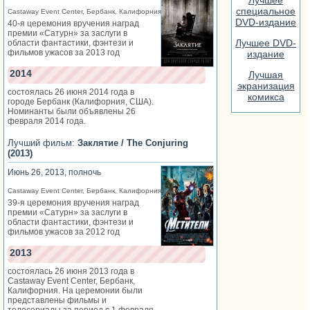
специальное
Castaway Event Center, Бербанк, Калифорния
DVD-издание
40-я церемония вручения наград
премии «Сатурн» за заслуги в
Лучшее DVD-
области фантастики, фэнтези и
фильмов ужасов за 2013 год
издание
2014
Лучшая
экранизация
состоялась 26 июня 2014 года в
комикса
городе Бербанк (Калифорния, США).
Номинанты были объявлены 26
февраля 2014 года.
Лучший фильм:
Заклятие / The Conjuring
(2013)
Июнь 26, 2013, полночь
Castaway Event Center, Бербанк, Калифорния
39-я церемония вручения наград
премии «Сатурн» за заслуги в
области фантастики, фэнтези и
фильмов ужасов за 2012 год
2013
состоялась 26 июня 2013 года в
Castaway Event Center, Бербанк,
Калифорния. На церемонии были
представлены фильмы и
телесериалы за период с 1 февраля