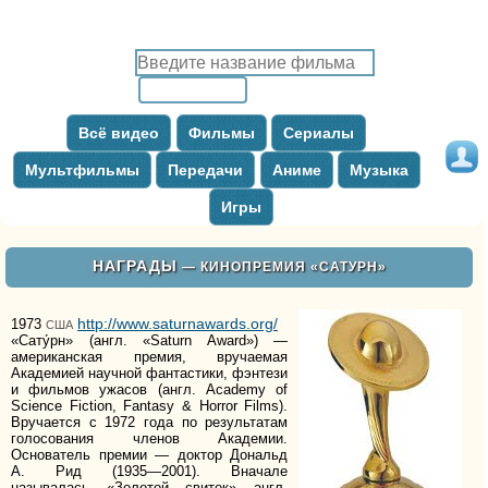
Всё видео
Фильмы
Сериалы
Мультфильмы
Передачи
Аниме
Музыка
Игры
НАГРАДЫ
— КИНОПРЕМИЯ «САТУРН»
http://www.saturnawards.org/
1973
США
«Сату́рн» (англ. «Saturn Award») —
американская премия, вручаемая
Академией научной фантастики, фэнтези
и фильмов ужасов (англ. Academy of
Science Fiction, Fantasy & Horror Films).
Вручается с 1972 года по результатам
голосования членов Академии.
Основатель премии — доктор Дональд
А. Рид (1935—2001). Вначале
называлась «Золотой свиток» англ.