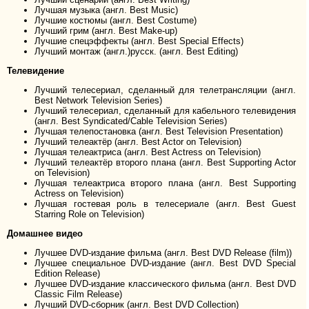
Лучшая музыка (англ. Best Music)
Лучшие костюмы (англ. Best Costume)
Лучший грим (англ. Best Make-up)
Лучшие спецэффекты (англ. Best Special Effects)
Лучший монтаж (англ.)русск. (англ. Best Editing)
Телевидение
Лучший телесериал, сделанный для телетрансляции (англ.
Best Network Television Series)
Лучший телесериал, сделанный для кабельного телевидения
(англ. Best Syndicated/Cable Television Series)
Лучшая телепостановка (англ. Best Television Presentation)
Лучший телеактёр (англ. Best Actor on Television)
Лучшая телеактриса (англ. Best Actress on Television)
Лучший телеактёр второго плана (англ. Best Supporting Actor
on Television)
Лучшая телеактриса второго плана (англ. Best Supporting
Actress on Television)
Лучшая гостевая роль в телесериале (англ. Best Guest
Starring Role on Television)
Домашнее видео
Лучшее DVD-издание фильма (англ. Best DVD Release (film))
Лучшее специальное DVD-издание (англ. Best DVD Special
Edition Release)
Лучшее DVD-издание классического фильма (англ. Best DVD
Classic Film Release)
Лучший DVD-сборник (англ. Best DVD Collection)