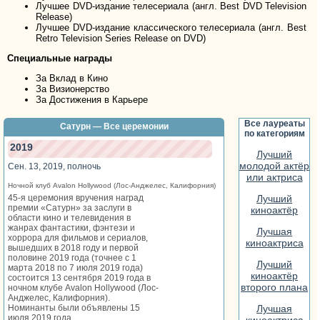
Лучшее DVD-издание телесериала (англ. Best DVD Television
Release)
Лучшее DVD-издание классического телесериала (англ. Best
Retro Television Series Release on DVD)
Специальные награды
За Вклад в Кино
За Визионерство
За Достижения в Карьере
Все лауреаты
Сатурн — Все церемонии
по категориям
2019
Лучший
молодой актёр
Сен. 13, 2019, полночь
или актриса
Ночной клуб Avalon Hollywood (Лос-Анджелес, Калифорния)
45-я церемония вручения наград
Лучший
премии «Сатурн» за заслуги в
киноактёр
области кино и телевидения в
жанрах фантастики, фэнтези и
Лучшая
хоррора для фильмов и сериалов,
киноактриса
вышедших в 2018 году и первой
половине 2019 года (точнее с 1
Лучший
марта 2018 по 7 июля 2019 года)
киноактёр
состоится 13 сентября 2019 года в
второго плана
ночном клубе Avalon Hollywood (Лос-
Анджелес, Калифорния).
Номинанты были объявлены 15
Лучшая
июля 2019 года.
киноактриса