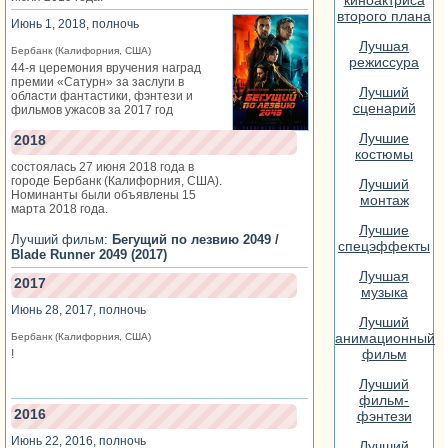
второго плана
Июнь 1, 2018, полночь
Лучшая
Бербанк (Калифорния, США)
режиссура
44-я церемония вручения наград
премии «Сатурн» за заслуги в
Лучший
области фантастики, фэнтези и
сценарий
фильмов ужасов за 2017 год
Лучшие
2018
костюмы
состоялась 27 июня 2018 года в
городе Бербанк (Калифорния, США).
Лучший
Номинанты были объявлены 15
монтаж
марта 2018 года.
Лучшие
Лучший фильм:
Бегущий по лезвию 2049 /
спецэффекты
Blade Runner 2049 (2017)
Лучшая
2017
музыка
Июнь 28, 2017, полночь
Лучший
анимационный
Бербанк (Калифорния, США)
фильм
!
Лучший
фильм-
2016
фэнтези
Июнь 22, 2016, полночь
Лучший