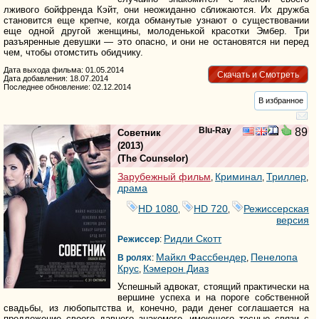
лживого бойфренда Кэйт, они неожиданно сближаются. Их дружба
становится еще крепче, когда обманутые узнают о существовании
еще одной другой женщины, молоденькой красотки Эмбер. Три
разъяренные девушки — это опасно, и они не остановятся ни перед
чем, чтобы отомстить обидчику.
Дата выхода фильма: 01.05.2014
Скачать и Смотреть
Дата добавления: 18.07.2014
Последнее обновление: 02.12.2014
В избранное
Blu-Ray
89
Советник
(2013)
(
The Counselor
)
Зарубежный фильм
Криминал
Триллер
,
,
,
драма
HD 1080
HD 720
Режиссерская
,
,
версия
Ридли Скотт
Режиссер
:
Майкл Фассбендер
Пенелопа
В ролях
:
,
Крус
Кэмерон Диаз
,
Успешный адвокат, стоящий практически на
вершине успеха и на пороге собственной
свадьбы, из любопытства и, конечно, ради денег соглашается на
предложение своего давнего знакомого, имеющего тесные связи с