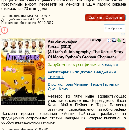
преступным миром, перевезти из Мексики в США партию кокаина
стоимостью 20 млн. долл.
Дата выхода фильма: 31.10.2013
Скачать и Смотреть
Дата добавления: 04.11.2013
Последнее обновление: 30.12.2017
В избранное
BDRip
1
Автобиография
Лжеца
(2013)
(
A Liar's Autobiography: The Untrue Story
Of Monty Python's Graham Chapman
)
Зарубежные мультфильмы
Комедия
,
Билл Джонс
Бенджамин
Режиссеры
:
,
Тимлетт
Грэм Чэпмен
Терри Гиллиам
В ролях
:
,
,
Джон Клиз
Четверо из пяти ныне здравствующих
участников коллектива (Терри Джонс, Джон
Клиз, Майкл Пейлин и Терри Гиллиам)
озвучили своеобразную автобиографию
Чапмена времен основания «Монти Пайтона», разбитую на
традиционно остроумные скетчи, каждый из которых выполнен в
особой анимационной технике.
Дата выхода фильма: 23.05.2013