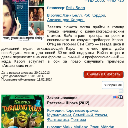
HD 1080
HD 720
,
Лэйк Белл
Режиссер
:
Лэйк Белл
Роб Кордри
В ролях
:
,
,
Александра Холден
Завязка сюжета могла прийти в голову
только человеку с кинематографическим
стажем: Лэйк играет тренера по речи и
специалиста по озвучке трейлеров Кэрол.
Отец ее героини Сэм Сото — звезда цеха и
домашний тиран, отказывающий Кэрол от отчего дома, дабы
освободить место для своей 30-летней подружки. Война отцов и
детей переносится на оба фронта — личный и профессиональный —
когда Кэрол вступает в бой за право озвучивать трейлеры
«Амазонских игр».
Дата выхода фильма: 20.01.2013
Скачать и Смотреть
Дата добавления: 18.01.2014
Последнее обновление: 11.02.2014
В избранное
Захватывающие
Рассказы Шрэка
(2012)
Комедия
Короткометражка
,
,
Мультфильм
Семейный
Ужасы
,
,
,
Фантастика
Фэнтези
,
Майк Майерс
Эдди Мёрфи
В ролях
:
,
,