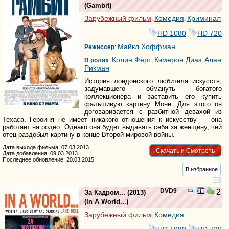
(
Gambit
)
Зарубежный фильм
Комедия
Криминал
,
,
HD 1080
HD 720
,
Майкл Хоффман
Режиссер
:
Колин Фёрт
Кэмерон Диаз
Алан
В ролях
:
,
,
Рикман
История лондонского любителя искусств,
задумавшего обмануть богатого
коллекционера и заставить его купить
фальшивую картину Моне. Для этого он
договаривается с разбитной девахой из
Техаса. Героиня не имеет никакого отношения к искусству — она
работает на родео. Однако она будет выдавать себя за женщину, чей
отец раздобыл картину в конце Второй мировой войны.
Дата выхода фильма: 07.03.2013
Скачать и Смотреть
Дата добавления: 09.03.2013
Последнее обновление: 20.03.2015
В избранное
DVD9
2
За Кадром...
(2013)
(
In A World...
)
Зарубежный фильм
Комедия
,