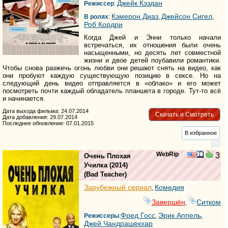
Джейк Кэздан
Режиссер
:
Кэмерон Диаз
Джейсон Сигел
В ролях
:
,
,
Роб Кордри
Когда Джей и Энни только начали
встречаться, их отношения были очень
насыщенными, но десять лет совместной
жизни и двое детей поубавили романтики.
Чтобы снова разжечь огонь любви они решают снять на видео, как
они пробуют каждую существующую позицию в сексе. Но на
следующий день видео отправляется в «облако» и его может
посмотреть почти каждый обладатель планшета в городе. Тут-то всё
и начинается.
Дата выхода фильма: 24.07.2014
Скачать и Смотреть
Дата добавления: 29.07.2014
Последнее обновление: 07.01.2015
В избранное
WebRip
3
Очень Плохая
Училка
(2014)
(
Bad Teacher
)
Зарубежный сериал
Комедия
,
Завершён
Ситком
,
Фред Госс
Эрик Аппель
Режиссеры
:
,
,
Джей Чандрашекхар