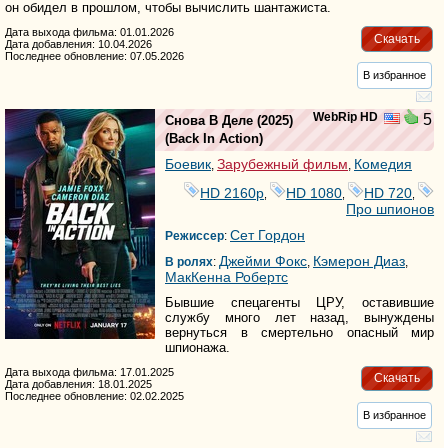
он обидел в прошлом, чтобы вычислить шантажиста.
Дата выхода фильма: 01.01.2026
Скачать
Дата добавления: 10.04.2026
Последнее обновление: 07.05.2026
В избранное
WebRip HD
5
Снова В Деле
(2025)
(
Back In Action
)
Боевик
Зарубежный фильм
Комедия
,
,
HD 2160р
HD 1080
HD 720
,
,
,
Про шпионов
Сет Гордон
Режиссер
:
Джейми Фокс
Кэмерон Диаз
В ролях
:
,
,
МакКенна Робертс
Бывшие спецагенты ЦРУ, оставившие
службу много лет назад, вынуждены
вернуться в смертельно опасный мир
шпионажа.
Дата выхода фильма: 17.01.2025
Скачать
Дата добавления: 18.01.2025
Последнее обновление: 02.02.2025
В избранное