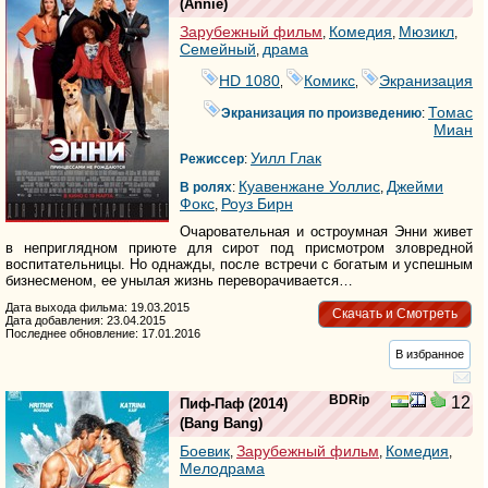
(
Annie
)
Зарубежный фильм
Комедия
Мюзикл
,
,
,
Семейный
драма
,
HD 1080
Комикс
Экранизация
,
,
Томас
Экранизация по произведению
:
Миан
Уилл Глак
Режиссер
:
Куавенжане Уоллис
Джейми
В ролях
:
,
Фокс
Роуз Бирн
,
Очаровательная и остроумная Энни живет
в неприглядном приюте для сирот под присмотром зловредной
воспитательницы. Но однажды, после встречи с богатым и успешным
бизнесменом, ее унылая жизнь переворачивается…
Дата выхода фильма: 19.03.2015
Скачать и Смотреть
Дата добавления: 23.04.2015
Последнее обновление: 17.01.2016
В избранное
BDRip
12
Пиф-Паф
(2014)
(
Bang Bang
)
Боевик
Зарубежный фильм
Комедия
,
,
,
Мелодрама