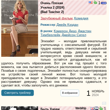
1
Очень Плохая
Училка 2
(2024)
(
Bad Teacher 2
)
Зарубежный фильм
Комедия
,
Джейк Кэздан
Режиссер
:
Кэмерон Диаз
Джастин
В ролях
:
,
Тимберлейк
Джейсон Сигел
,
Элизабет – молодая привлекательная
учительница с сексапильной фигурой. Её
трудно назвать ответственной и серьёзной
учительницей, ведь девушка ничем не
интересуется кроме своей внешности, и
только остаётся догадываться, как ей
удалось получить образование. Вот уж как год прошёл с того
момента, как она пытается добиться расположения одного богатея.
Позабыв о своих подопечных, Элизабет полностью сконцентрирована
на устройстве своей личной жизни. Вот только молодой
преподаватель не видит в Элизабет потенциальную невесту, и это
расстраивает девушку. Однако она не привыкла сдаваться, и
сделает всё, чтобы заполучить его денежки.
1
НОЯБРЬ
Cмотреть трейлер
В избранное
2024
WebRip
1
Быть Харви