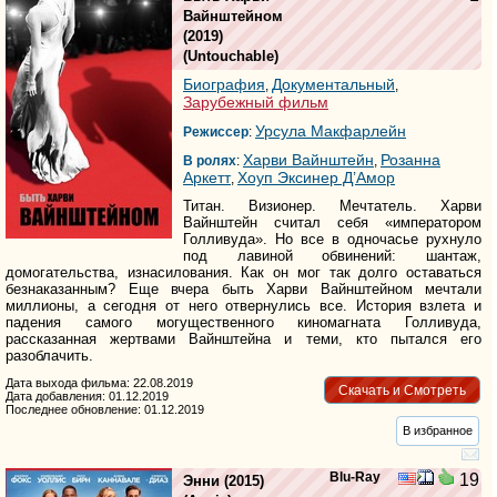
Вайнштейном
(2019)
(
Untouchable
)
Биография
Документальный
,
,
Зарубежный фильм
Урсула Макфарлейн
Режиссер
:
Харви Вайнштейн
Розанна
В ролях
:
,
Аркетт
Хоуп Эксинер Д’Амор
,
Титан. Визионер. Мечтатель. Харви
Вайнштейн считал себя «императором
Голливуда». Но все в одночасье рухнуло
под лавиной обвинений: шантаж,
домогательства, изнасилования. Как он мог так долго оставаться
безнаказанным? Еще вчера быть Харви Вайнштейном мечтали
миллионы, а сегодня от него отвернулись все. История взлета и
падения самого могущественного киномагната Голливуда,
рассказанная жертвами Вайнштейна и теми, кто пытался его
разоблачить.
Дата выхода фильма: 22.08.2019
Скачать и Смотреть
Дата добавления: 01.12.2019
Последнее обновление: 01.12.2019
В избранное
Blu-Ray
19
Энни
(2015)