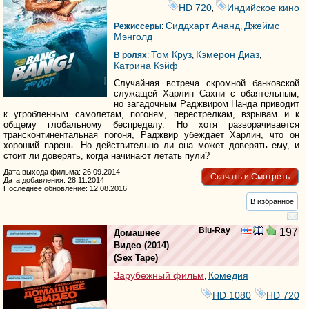
HD 720
Индийское кино
,
Сиддхарт Ананд
Джеймс
Режиссеры
:
,
Мэнголд
Том Круз
Кэмерон Диаз
В ролях
:
,
,
Катрина Кэйф
Случайная встреча скромной банковской
служащей Харлин Сахни с обаятельным,
но загадочным Раджвиром Нанда приводит
к угробленным самолетам, погоням, перестрелкам, взрывам и к
общему глобальному беспределу. Но хотя разворачивается
трансконтинентальная погоня, Раджвир убеждает Харлин, что он
хороший парень. Но действительно ли она может доверять ему, и
стоит ли доверять, когда начинают летать пули?
Дата выхода фильма: 26.09.2014
Скачать и Смотреть
Дата добавления: 28.11.2014
Последнее обновление: 12.08.2016
В избранное
Blu-Ray
197
Домашнее
Видео
(2014)
(
Sex Tape
)
Зарубежный фильм
Комедия
,
HD 1080
HD 720
,