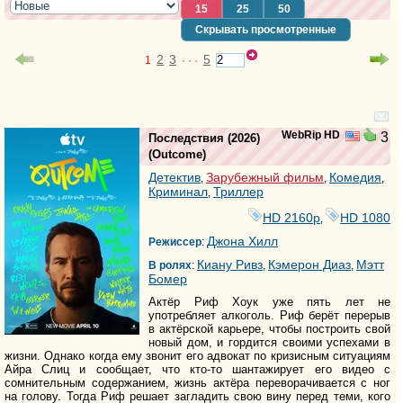
15
25
50
Скрывать просмотренные
2
3
5
1
· · ·
WebRip HD
3
Последствия
(2026)
(
Outcome
)
Детектив
Зарубежный фильм
Комедия
,
,
,
Криминал
Триллер
,
HD 2160р
HD 1080
,
Джона Хилл
Режиссер
:
Киану Ривз
Кэмерон Диаз
Мэтт
В ролях
:
,
,
Бомер
Актёр Риф Хоук уже пять лет не
употребляет алкоголь. Риф берёт перерыв
в актёрской карьере, чтобы построить свой
новый дом, и гордится своими успехами в
жизни. Однако когда ему звонит его адвокат по кризисным ситуациям
Айра Слиц и сообщает, что кто-то шантажирует его видео с
сомнительным содержанием, жизнь актёра переворачивается с ног
на голову. Тогда Риф решает загладить свою вину перед теми, кого