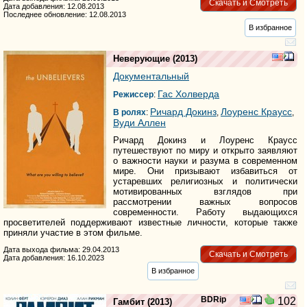
Скачать и Смотреть
Дата добавления: 12.08.2013
Последнее обновление: 12.08.2013
В избранное
Неверующие
(2013)
Документальный
Гас Холверда
Режиссер
:
Ричард Докинз
Лоуренс Краусс
В ролях
:
,
,
Вуди Аллен
Ричард Докинз и Лоуренс Краусс
путешествуют по миру и открыто заявляют
о важности науки и разума в современном
мире. Они призывают избавиться от
устаревших религиозных и политически
мотивированных взглядов при
рассмотрении важных вопросов
современности. Работу выдающихся
просветителей поддерживают известные личности, которые также
приняли участие в этом фильме.
Дата выхода фильма: 29.04.2013
Скачать и Смотреть
Дата добавления: 16.10.2023
В избранное
BDRip
102
Гамбит
(2013)