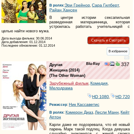
Эри Грейнор
Сара Гилберт
В ролях
:
,
,
Райан Хансен
В центре истории сексапильная
разведенная матершинница, которая
устроилась работать учительницей с
целью найти нового мужа.
Дата выхода фильма: 30.06.2014
Скачать и Смотреть
Дата добавления: 01.12.2014
Последнее обновление: 01.12.2014
В избранное
Blu-Ray
337
Другая
Женщина
(2014)
(
The Other Woman
)
Зарубежный фильм
Комедия
,
,
Мелодрама
HD 1080
HD 720
,
Ник Кассаветис
Режиссер
:
Кэмерон Диаз
Лесли Манн
Кейт
В ролях
:
,
,
Аптон
Карли даже не подозревала, что её новый
парень Марк такой подлец. Когда девушка
случайно знакомится с женой своего