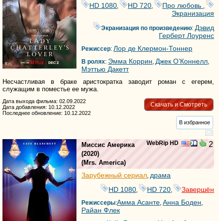
HD 1080
HD 720
Про любовь
,
,
,
Экранизация
Дэвид
Экранизация по произведению
:
Герберт Лоуренс
Лор де Клермон-Тоннер
Режиссер
:
Эмма Коррин
Джек О’Коннелл
В ролях
:
,
,
Мэттью Дакетт
Несчастливая в браке аристократка заводит роман с егерем,
служащим в поместье ее мужа.
Дата выхода фильма: 02.09.2022
Скачать и Смотреть
Дата добавления: 10.12.2022
Последнее обновление: 10.12.2022
В избранное
WebRip HD
2
Миссис Америка
(2020)
(
Mrs. America
)
Зарубежный сериал
драма
,
HD 1080
HD 720
Завершён
,
,
Амма Асанте
Анна Боден
Режиссеры
:
,
,
Райан Флек