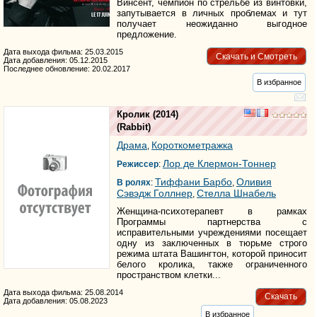
Винсент, чемпион по стрельбе из винтовки,
запутывается в личных проблемах и тут
получает неожиданно выгодное
предложение.
Дата выхода фильма: 25.03.2015
Скачать и Смотреть
Дата добавления: 05.12.2015
Последнее обновление: 20.02.2017
В избранное
Кролик
(2014)
(
Rabbit
)
Драма
Короткометражка
,
Лор де Клермон-Тоннер
Режиссер
:
Тиффани Барбо
Оливия
В ролях
:
,
Сэвэдж Голлнер
Стелла Шнабель
,
Женщина-психотерапевт в рамках
Программы партнерства с
исправительными учреждениями посещает
одну из заключенных в тюрьме строго
режима штата Вашингтон, которой приносит
белого кролика, также ограниченного
пространством клетки...
Дата выхода фильма: 25.08.2014
Скачать
Дата добавления: 05.08.2023
В избранное