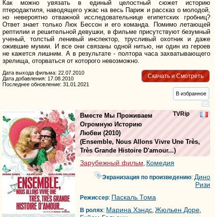
Как можно увязать в единый целостный сюжет историю
птеродактиля, наводящего ужас на весь Париж и рассказ о молодой,
но невероятно отважной исследовательнице египетских гробниц?
Ответ знает только Люк Бессон и его команда. Помимо летающей
рептилии и решительной девушки, в фильме присутствуют безумный
ученый, толстый ленивый инспектор, трусливый охотник и даже
ожившие мумии. И все они связаны одной нитью, ни один из героев
не кажется лишним. А в результате - полтора часа захватывающего
зрелища, оторваться от которого невозможно.
Дата выхода фильма: 22.07.2010
Скачать и Смотреть
Дата добавления: 17.08.2010
Последнее обновление: 31.01.2021
В избранное
TVRip
Вместе Мы Проживаем
Огромную Историю
Любви
(2010)
(
Ensemble, Nous Allons Vivre Une Très,
Très Grande Histoire D'amour...
)
Зарубежный фильм
Комедия
,
Дино
Экранизация по произведению
:
Ризи
Паскаль Тома
Режиссер
:
Марина Хэндс
Жюльен Доре
В ролях
:
,
,