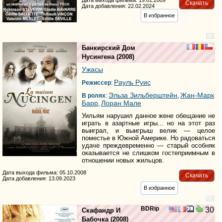
Скачать
Дата добавления: 22.02.2024
В избранное
Банкирский Дом
Нусингена
(2008)
Ужасы
Рауль Руис
Режиссер
:
Эльза Зильберштейн
Жан-Марк
В ролях
:
,
Барр
Лоран Мале
,
Уильям нарушил данное жене обещание не
играть в азартные игры... но на этот раз
выиграл, и выигрыш велик — целое
поместье в Южной Америке. Но радоваться
удаче преждевременно — старый особняк
оказывается не слишком гостеприимным в
отношении новых жильцов.
Дата выхода фильма: 05.10.2008
Скачать
Дата добавления: 13.09.2023
В избранное
BDRip
30
Скафандр И
Бабочка
(2008)