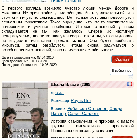
Гийом Гальенн
С первого взгляда возникло чувство любви между Дороте и
Николаем. История любви у них обещала быть увлекательной, и в
этом они ничуть не сомневались. Вот только их планы подвергнутся
серьезным коррективам. Такое ощущение, что кто-то противится их
намерениям и учиняет проблемы. История отношений у пары
складывается не так, как желалось. Сперва их настигнут
недоразумения, после же начнутся ссоры, а клятвы, что они давали,
не выдержат испытания предательством. Они будут пробовать
мириться, затем разойдутся, чтобы снова задуматься о
возобновлении отношений, явно не имеющих стабильности.
Дата выхода фильма: 07.04.2010
Скачать
Дата добавления: 10.03.2020
Последнее обновление: 10.03.2020
В избранное
Школа Власти
(2009)
драма
Рауль Пек
Режиссер
:
Робинсон Стевенен
Элоди
В ролях
:
,
Наварр
Селин Саллетт
,
История становления и прихода к власти
группы выпускников престижной
Национальной школы управления.
Дата выхода фильма: 19.01.2009