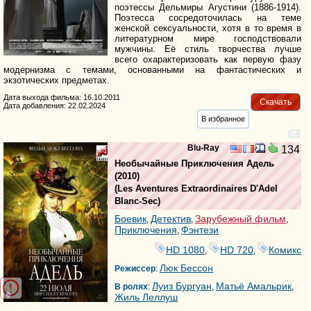
поэтессы Дельмиры Агустини (1886-1914).
Поэтесса сосредоточилась на теме
женской сексуальности, хотя в то время в
литературном мире господствовали
мужчины. Её стиль творчества лучше
всего охарактеризовать как первую фазу
модернизма с темами, основанными на фантастических и
экзотических предметах.
Дата выхода фильма: 16.10.2011
Скачать
Дата добавления: 22.02.2024
В избранное
Blu-Ray
134
Необычайные Приключения Адель
(2010)
(
Les Aventures Extraordinaires D'Adel
Blanc-Sec
)
Боевик
Детектив
Зарубежный фильм
,
,
,
Приключения
Фэнтези
,
HD 1080
HD 720
Комикс
,
,
Люк Бессон
Режиссер
:
Луиз Бургуан
Матьё Амальрик
В ролях
:
,
,
Жиль Леллуш