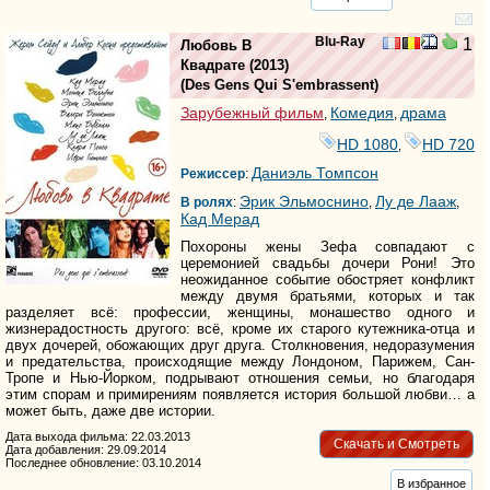
Blu-Ray
1
Любовь В
Квадрате
(2013)
(
Des Gens Qui S'embrassent
)
Зарубежный фильм
Комедия
драма
,
,
HD 1080
HD 720
,
Даниэль Томпсон
Режиссер
:
Эрик Эльмоснино
Лу де Лааж
В ролях
:
,
,
Кад Мерад
Похороны жены Зефа совпадают с
церемонией свадьбы дочери Рони! Это
неожиданное событие обостряет конфликт
между двумя братьями, которых и так
разделяет всё: профессии, женщины, монашество одного и
жизнерадостность другого: всё, кроме их старого кутежника-отца и
двух дочерей, обожающих друг друга. Столкновения, недоразумения
и предательства, происходящие между Лондоном, Парижем, Сан-
Тропе и Нью-Йорком, подрывают отношения семьи, но благодаря
этим спорам и примирениям появляется история большой любви… а
может быть, даже две истории.
Дата выхода фильма: 22.03.2013
Скачать и Смотреть
Дата добавления: 29.09.2014
Последнее обновление: 03.10.2014
В избранное