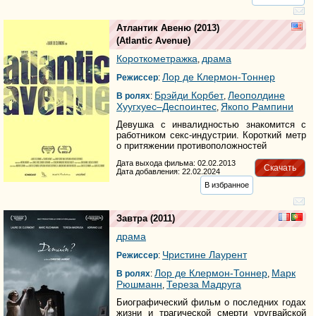
Атлантик Авеню
(2013)
(
Atlantic Avenue
)
Короткометражка
драма
,
Лор де Клермон-Тоннер
Режиссер
:
Брэйди Корбет
Леополдине
В ролях
:
,
Хуyгхуес–Деспоинтес
Якопо Рампини
,
Девушка с инвалидностью знакомится с
работником секс-индустрии. Короткий метр
о притяжении противоположностей
Дата выхода фильма: 02.02.2013
Скачать
Дата добавления: 22.02.2024
В избранное
Завтра
(2011)
драма
Чристине Лаурент
Режиссер
:
Лор де Клермон-Тоннер
Марк
В ролях
:
,
Рюшманн
Тереза Мадруга
,
Биографический фильм о последних годах
жизни и трагической смерти уругвайской