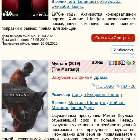
Кейт Бланшетт
Узо Адуба
В ролях
:
,
,
Элизабет Бэнкс
1970-е годы. Активистка консервативной
партии Филлис Шлэфли разворачивает
неожиданную кампанию против принятия
поправки о равных правах для женщин.
Дата выхода фильма: 15.04.2020
Скачать и Смотреть
Дата добавления: 27.05.2020
Последнее обновление: 10.06.2020
В избранное
BDRip
2
Мустанг
(2019)
(
The Mustang
)
Зарубежный фильм
драма
,
HD 1080
HD 720
,
Лор де Клермон-Тоннер
Режиссер
:
Маттиас Шонартс
Джейсон
В ролях
:
,
Митчелл
Брюс Дерн
,
Осуждённый преступник Роман Коулман,
отбывающий срок в тюрьме Невады,
вынужден участвовать в реабилитационной
программе по приручению мустангов.
Неожиданно для себя он привязывается к
самой неукротимой лошади, которая помогает ему бороться с