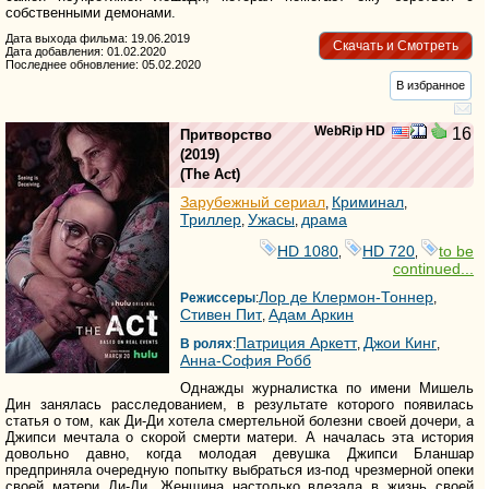
собственными демонами.
Дата выхода фильма: 19.06.2019
Скачать и Смотреть
Дата добавления: 01.02.2020
Последнее обновление: 05.02.2020
В избранное
WebRip HD
16
Притворство
(2019)
(
The Act
)
Зарубежный сериал
Криминал
,
,
Триллер
Ужасы
драма
,
,
HD 1080
HD 720
to be
,
,
continued...
Лор де Клермон-Тоннер
Режиссеры
:
,
Стивен Пит
Адам Аркин
,
Патриция Аркетт
Джои Кинг
В ролях
:
,
,
Анна-София Робб
Однажды журналистка по имени Мишель
Дин занялась расследованием, в результате которого появилась
статья о том, как Ди-Ди хотела смертельной болезни своей дочери, а
Джипси мечтала о скорой смерти матери. А началась эта история
довольно давно, когда молодая девушка Джипси Бланшар
предприняла очередную попытку выбраться из-под чрезмерной опеки
своей матери Ди-Ди. Женщина настолько влезала в жизнь своей