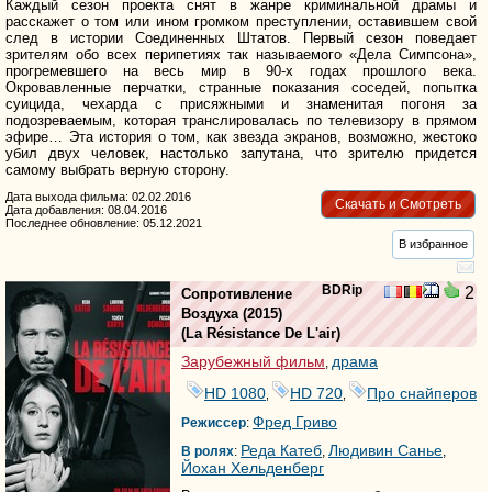
Каждый сезон проекта снят в жанре криминальной драмы и
расскажет о том или ином громком преступлении, оставившем свой
след в истории Соединенных Штатов. Первый сезон поведает
зрителям обо всех перипетиях так называемого «Дела Симпсона»,
прогремевшего на весь мир в 90-х годах прошлого века.
Окровавленные перчатки, странные показания соседей, попытка
суицида, чехарда с присяжными и знаменитая погоня за
подозреваемым, которая транслировалась по телевизору в прямом
эфире… Эта история о том, как звезда экранов, возможно, жестоко
убил двух человек, настолько запутана, что зрителю придется
самому выбрать верную сторону.
Дата выхода фильма: 02.02.2016
Скачать и Смотреть
Дата добавления: 08.04.2016
Последнее обновление: 05.12.2021
В избранное
BDRip
2
Сопротивление
Воздуха
(2015)
(
La Résistance De L'air
)
Зарубежный фильм
драма
,
HD 1080
HD 720
Про снайперов
,
,
Фред Гриво
Режиссер
:
Реда Катеб
Людивин Санье
В ролях
:
,
,
Йохан Хельденберг