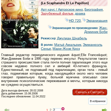
(
Le Scaphandre Et Le Papillon
)
Арт-хаус / Авторское кино
Биография
,
,
Зарубежный фильм
драма
,
HD 720
Экранизация
,
Жан-
Экранизация по произведению
:
Доминик Боби
Джулиан Шнабель
Режиссер
:
Матьё Амальрик
Эмманюэль
В ролях
:
,
Сенье
Мари-Жозе Кроз
,
Главный редактор периодического издания &quot;Elle France&quot;
Жан-Доминик Боби в 1995 году перенес инсульт. Результатом такого
страшного происшествия стала почти полная парализация этого еще
совсем недавно полного сил и амбиций 43-летнего француза.
Единственный, не подпавший под парализацию, орган тела - левый
глаз, подмигивая которым, когда находящийся около него человек
говорил правильную букву, больной мужчина описывал свои
внутренние психологические переживания и мечты, которым никогда
не суждено осуществиться.
Дата выхода фильма: 28.02.2008
Скачать и Смотреть
Дата добавления: 15.08.2008
Последнее обновление: 11.04.2022
В избранное
2
1