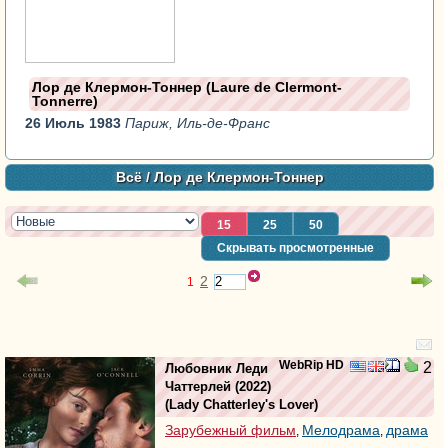
Лор де Клермон-Тоннер (Laure de Clermont-
Tonnerre)
26 Июль 1983
Париж, Иль-де-Франс
Всё
/ Лор де Клермон-Тоннер
15
25
50
Скрывать просмотренные
2
1
WebRip HD
2
Любовник Леди
Чаттерлей
(2022)
(
Lady Chatterley's Lover
)
Зарубежный фильм
Мелодрама
драма
,
,