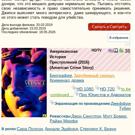
дочери, что это мешало девушке нормально жить. Пытаясь отстоять
свою независимость и право самостоятельно принимать решения,
Джипси выясняет много интересного, даже шокирующего, и кое-что
из этого может стать поводом для убийства.
Дата выхода фильма: 20.03.2019
Скачать и Смотреть
Дата добавления: 23.03.2019
Последнее обновление: 18.05.2026
В избранное
HDTV
38
Американская
История
Преступлений
(2016)
(
American Crime Story
)
Биография
Зарубежный сериал
,
,
Криминал
драма
,
HD 1080
HD 720
to be
,
,
continued...
Про Юристов и Адвокатов
,
Джеффри
Экранизация по произведению
:
Тубин
Джон Синглтон
Мэтт Бомер
Режиссеры
:
,
,
Райан Мерфи
Сара Полсон
Аннали Эшфорд
Стерлинг К. Браун
В ролях
:
,
,