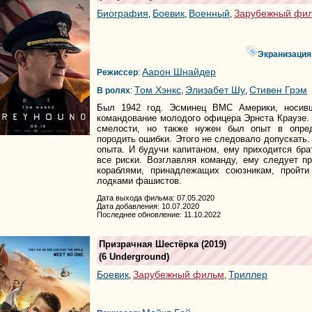
Биография
Боевик
Военный
Зарубежный фи
,
,
,
Экранизация
Аарон Шнайдер
Режиссер
:
Том Хэнкс
Элизабет Шу
Стивен Грэм
В ролях
:
,
,
Был 1942 год. Эсминец ВМС Америки, носивш
командование молодого офицера Эрнста Краузе.
смелости, но также нужен был опыт в опред
породить ошибки. Этого не следовало допускать.
опыта. И будучи капитаном, ему приходится бра
все риски. Возглавляя команду, ему следует п
кораблями, принадлежащих союзникам, пройти
лодками фашистов.
Дата выхода фильма: 07.05.2020
Дата добавления: 10.07.2020
Последнее обновление: 11.10.2022
Призрачная Шестёрка
(2019)
(
6 Underground
)
Боевик
Зарубежный фильм
Триллер
,
,