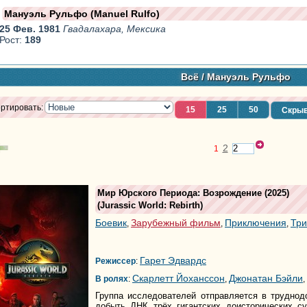
Мануэль Рульфо (Manuel Rulfo)
25 Фев. 1981
Гвадалахара, Мексика
Рост:
189
Всё
/ Мануэль Рульфо
ртировать:
15
25
50
Скрыв
2
1
Мир Юрского Периода: Возрождение
(2025)
(
Jurassic World: Rebirth
)
Боевик
Зарубежный фильм
Приключения
Три
,
,
,
Гарет Эдвардс
Режиссер
:
Скарлетт Йоханссон
Джонатан Бэйли
В ролях
:
,
,
Группа исследователей отправляется в трудно
добыть ДНК трёх гигантских доисторических 