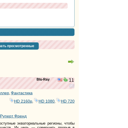
ать просмотренные
Blu-Ray
11
ллер
Фантастика
,
HD 2160р
HD 1080
HD 720
,
,
Руперт Френд
доступные экваториальные регионы, чтобы
существ. Их цель — совершить прорыв в