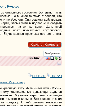
уэль Рульфо
гомиллионного состояния. Большую часть
ностью, но в какой-то момент поняли, что
 они не бросили. Они решили действовать
смерти, чтобы уйти в подполье и создать
сироваться из их же денег. Цель этой
дация всех преступных группировок,
в. Единственная проблема состоит в том,
Скачать и Смотреть
В избранное
Blu-Ray
5
HD 1080
HD 720
,
мили Мортимер
е красивую яхту. Яхта имеет имя «Мэри».
сёт ему баснословные деньжищи, ведь он
ревозкам. Мужчина верит, что эта лодка
ги, а может и больше. Вот только не знал
 на продажу. С ней связано множество
той, погибли жестокой смертью, и теперь