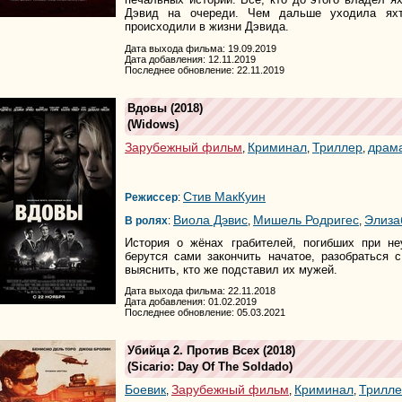
Дэвид на очереди. Чем дальше уходила яхт
происходили в жизни Дэвида.
Дата выхода фильма: 19.09.2019
Дата добавления: 12.11.2019
Последнее обновление: 22.11.2019
Вдовы
(2018)
(
Widows
)
Зарубежный фильм
Криминал
Триллер
драм
,
,
,
Стив МакКуин
Режиссер
:
Виола Дэвис
Мишель Родригес
Элиза
В ролях
:
,
,
История о жёнах грабителей, погибших при н
берутся сами закончить начатое, разобраться 
выяснить, кто же подставил их мужей.
Дата выхода фильма: 22.11.2018
Дата добавления: 01.02.2019
Последнее обновление: 05.03.2021
Убийца 2. Против Всех
(2018)
(
Sicario: Day Of The Soldado
)
Боевик
Зарубежный фильм
Криминал
Трилле
,
,
,