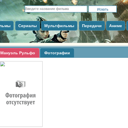
льмы
Сериалы
Мультфильмы
Передачи
Аниме
Мануэль Рульфо
Фотографии