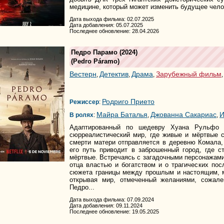
медицине, который может изменить будущее чело
Дата выхода фильма: 02.07.2025
Дата добавления: 05.07.2025
Последнее обновление: 28.04.2026
Педро Парамо
(2024)
(
Pedro Páramo
)
Вестерн
Детектив
Драма
Зарубежный фильм
,
,
,
Родриго Прието
Режиссер
:
Майра Баталья
Джованна Сакариас
И
В ролях
:
,
,
Адаптированный по шедевру Хуана Рульфо 
сюрреалистический мир, где живые и мёртвые 
смерти матери отправляется в деревню Комала,
его путь приводит в заброшенный город, где 
мёртвые. Встречаясь с загадочными персонажами
отца властью и богатством и о трагических пос
сюжета границы между прошлым и настоящим, 
открывая мир, отмеченный желаниями, сожале
Педро...
Дата выхода фильма: 07.09.2024
Дата добавления: 09.11.2024
Последнее обновление: 19.05.2025