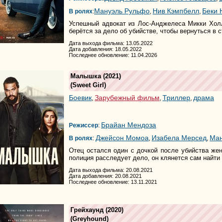
Мануэль Рульфо
Нив Кэмпбелл
Беки 
В ролях
:
,
,
Успешный адвокат из Лос-Анджелеса Микки Холл
берётся за дело об убийстве, чтобы вернуться в с
Дата выхода фильма: 13.05.2022
Дата добавления: 18.05.2022
Последнее обновление: 11.04.2026
Малышка
(2021)
(
Sweet Girl
)
Боевик
Зарубежный фильм
Триллер
драма
,
,
,
Брайан Мендоза
Режиссер
:
Джейсон Момоа
Изабела Мерсед
Ман
В ролях
:
,
,
Отец остался один с дочкой после убийства же
полиция расследует дело, он клянется сам найти 
Дата выхода фильма: 20.08.2021
Дата добавления: 20.08.2021
Последнее обновление: 13.11.2021
Грейхаунд
(2020)
(
Greyhound
)