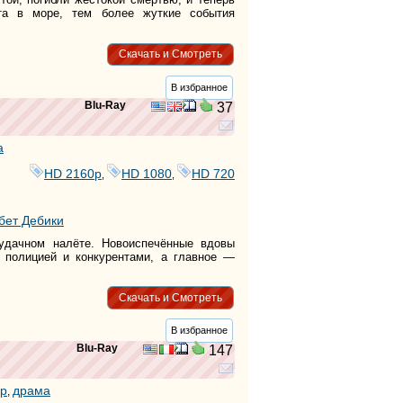
а в море, тем более жуткие события
Скачать и Смотреть
В избранное
Blu-Ray
37
а
HD 2160р
HD 1080
HD 720
,
,
бет Дебики
еудачном налёте. Новоиспечённые вдовы
с полицией и конкурентами, а главное —
Скачать и Смотреть
В избранное
Blu-Ray
147
р
драма
,