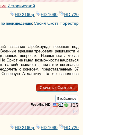
льм
Исторический
,
HD 2160р
HD 1080
HD 720
,
,
Сесил Скотт Форестер
 по произведению
:
ий название «Грейхаунд» перешел под
 Военные времена требовали решимости и
еленных вопросах. Неопытность могла
 Но Эрнст не имел возможности набраться
ть на себя смелость, при этом осознавая
реодолеть с конвоем, представленным 37
 Северную Атлантику. Та же наполнена
Скачать и Смотреть
В избранное
WebRip HD
105
HD 2160р
HD 1080
HD 720
,
,