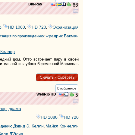
Blu-Ray
66
р
HD 1080
HD 720
Экранизация
,
,
,
Фредрик Бакман
изация по произведению
:
 Келлер
едний дом, Отто встречает пару в своей
зительной и глубоко беременной Марисоль
Скачать и Смотреть
В избранное
WebRip HD
5
лер
драма
,
HD 1080
HD 720
,
Дэвид Э. Келли
Майкл Коннелли
ведению
:
,
Билл Д’Элиа