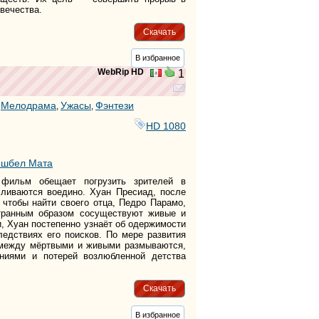
вечества.
Скачать
В избранное
WebRip HD
1
Мелодрама
Ужасы
Фэнтези
,
,
,
HD 1080
шбел Мата
фильм обещает погрузить зрителей в
сливаются воедино. Хуан Пресиад, после
 чтобы найти своего отца, Педро Парамо,
странным образом сосуществуют живые и
, Хуан постепенно узнаёт об одержимости
ледствиях его поисков. По мере развития
между мёртвыми и живыми размываются,
ниями и потерей возлюбленной детства
Скачать
В избранное