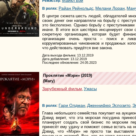
Майкл Бэй
Режиссер
:
Райан Рейнольдс
Мелани Лоран
Ман
В ролях
:
,
,
В центре сюжета шесть людей, обладателей мно
своих денег они направляли на борьбу с преступ
это бесполезно. Однако борьбу с преступниками
иначе. В итоге вся шестёрка инсценирует свои 
секретную организацию, которая будет финан
организации очень проста – поиск и ликви
коррумпированных чиновников и продажных копо
что действовать придётся вне закона.
Дата выхода фильма: 13.12.2019
Дата добавления: 13.12.2019
Последнее обновление: 24.05.2023
Проклятие «Мэри»
(2019)
(
Mary
)
Зарубежный фильм
Ужасы
,
Гари Олдман
Дженнифер Эспозито
Э
В ролях
:
,
,
Глава небольшого семейства покупает на аукцион
Дэвид верит, что эта морская посудина прине
планирует создать свой бизнес по морским пе
принесёт ему удачу и поможет семье встать на но
Дэвид, что «Мэри» не просто так выставили
печальных историй. Все, кто до этого владел ях