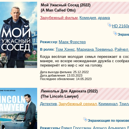
Мой Ужасный Сосед
(2022)
(
A Man Called Otto
)
Зарубежный фильм
Комедия
драма
,
,
HD 2160
Экран
Марк Форстер
Режиссер
:
Том Хэнкс
Мариана Тревиньо
Рэйчел
В ролях
:
,
,
Когда весёлая молодая семья переезжает в сос
манере, но вскоре неожиданная дружба с сообра
перевернёт его мир с ног на голову.
Дата выхода фильма: 25.12.2022
Дата добавления: 13.03.2023
Последнее обновление: 14.05.2023
Линкольн Для Адвоката
(2022)
(
The Lincoln Lawyer
)
Детектив
Зарубежный сериал
Криминал
Трил
,
,
,
Экранизация по произ
Дэвид Гроссман
Алонсо Альварез
Режиссеры
:
,
,