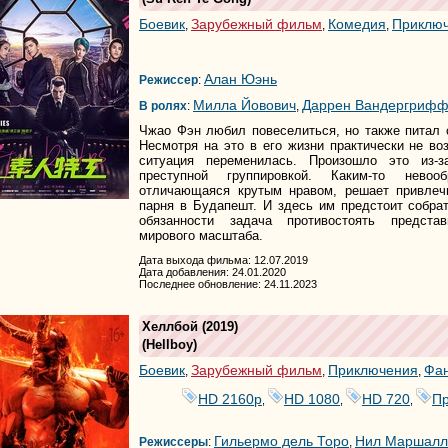
Боевик
Зарубежный фильм
Комедия
Приклю
,
,
,
Алан Юэнь
Режиссер
:
Милла Йовович
Даррен Вандергриф
В ролях
:
,
Чжао Фэн любил повеселиться, но также питал 
Несмотря на это в его жизни практически не в
ситуация переменилась. Произошло это из-з
преступной группировкой. Каким-то невоо
отличающаяся крутым нравом, решает привлеч
парня в Будапешт. И здесь им предстоит собра
обязанности задача противостоять представ
мирового масштаба.
Дата выхода фильма: 12.07.2019
Дата добавления: 24.01.2020
Последнее обновление: 24.11.2023
Хеллбой
(2019)
(
Hellboy
)
Боевик
Зарубежный фильм
Приключения
Фан
,
,
,
HD 2160р
HD 1080
HD 720
Пр
,
,
,
Гильермо дель Торо
Нил Маршалл
Режиссеры
:
,