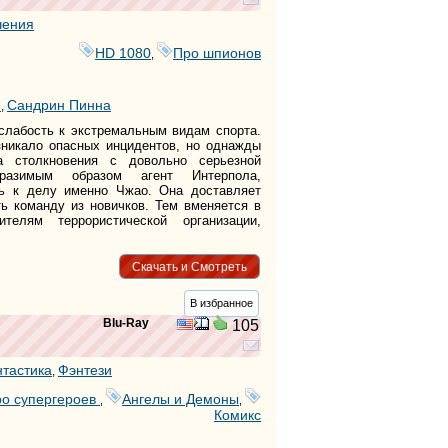
чения
HD 1080
Про шпионов
,
ф
Сандрин Пинна
,
слабость к экстремальным видам спорта.
озникало опасных инцидентов, но однажды
а столкновения с довольно серьезной
бразимым образом агент Интерпола,
ь к делу именно Чжао. Она доставляет
ть команду из новичков. Тем вменяется в
ителям террористической организации,
Скачать и Смотреть
В избранное
Blu-Ray
105
тастика
Фэнтези
,
о супергероев
Ангелы и Демоны
,
,
Комикс