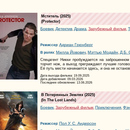
Мститель
(2025)
(
Protector
)
Боевик
Детектив
Драма
Зарубежный фильм
,
,
,
,
Адриан Грюнберг
Режиссер
:
Милла Йовович
Мэттью Модайн
Д.Б.
В ролях
:
,
,
Спецагент Никки пробуждается на заброшенном
торчит нож, а выход преграждают лучшие голово
Её путь мести начинается здесь, и она не остано
Дата выхода фильма: 19.09.2025
Дата добавления: 09.03.2026
Последнее обновление: 13.06.2026
В Потерянных Землях
(2025)
(
In The Lost Lands
)
Боевик
Зарубежный фильм
Приключения
Фэн
,
,
,
Пол У. С. Андерсон
Режиссер
: