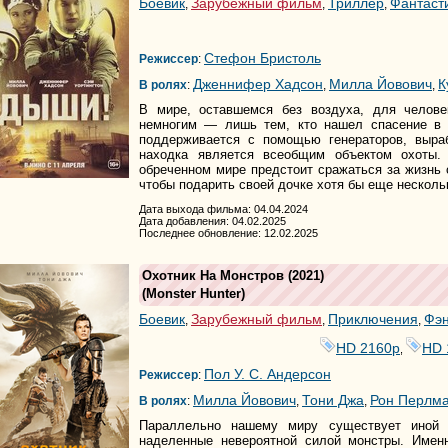
Боевик
Зарубежный фильм
Триллер
Фантаст
,
,
,
Стефон Бристоль
Режиссер
:
Дженнифер Хадсон
Милла Йовович
К
В ролях
:
,
,
В мире, оставшемся без воздуха, для челов
немногим — лишь тем, кто нашел спасение в 
поддерживается с помощью генераторов, выра
находка является всеобщим объектом охоты.
обреченном мире предстоит сражаться за жизнь о
чтобы подарить своей дочке хотя бы еще несколь
Дата выхода фильма: 04.04.2024
Дата добавления: 04.02.2025
Последнее обновление: 12.02.2025
Охотник На Монстров
(2021)
(
Monster Hunter
)
Боевик
Зарубежный фильм
Приключения
Фэн
,
,
,
HD 2160р
HD 
,
Пол У. С. Андерсон
Режиссер
:
Милла Йовович
Тони Джа
Рон Перлм
В ролях
:
,
,
Параллельно нашему миру существует иной 
наделенные невероятной силой монстры. Имен