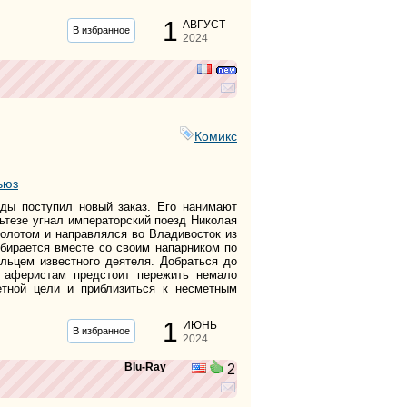
1
АВГУСТ
В избранное
2024
Комикс
ьюз
жды поступил новый заказ. Его нанимают
ьтезе угнал императорский поезд Николая
золотом и направлялся во Владивосток из
обирается вместе со своим напарником по
льцем известного деятеля. Добраться до
м аферистам предстоит пережить немало
етной цели и приблизиться к несметным
1
ИЮНЬ
В избранное
2024
Blu-Ray
2