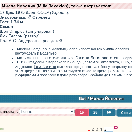
Милла Йовович (Milla Jovovich), также встречается:
17 Дек. 1975
Киев, СССР (Украина)
Знак зодиака:
♐ Стрелец
Рост:
1.74 м
Семья
:
Шон Эндрюс
(аннулирован)
Люк Бессон
(развод)
Пол У. С. Андерсон - трое детей
Милица Богдановна Йовович, более известная как Милла Йовович —
фотомодель и модельер.
Галина Логинова
Мать Миллы — советская актриса
, отец — серб
В 1980 году семья переехала в Лондон, потом в Сакраменто, США, а
Там Галина
Анджелес.
пыталась продолжить актёрскую карьеру, но
этом преуспеть, из-за чего они с мужем какое-то время работали при
уборщиками и поварами в доме режиссёра Брайана де Пальмы. Через
Всё
/ Милла Йовович
ртировать:
15
25
50
Скрыв
2
3
4
1