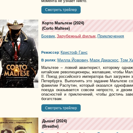
момента не узнает никто.
Cмотреть трейлер
Корто Мальтезе
(2024)
(
Corto Maltese
)
Боевик
Зарубежный фильм
Приключения
,
,
Кристоф Ганс
Режиссер
:
Милла Йовович
Марк Дакаскос
Том Х
В ролях
:
,
,
Мальтезе – ловкий авантюрист, которому одна
китайские революционеры, желавшие, чтобы Мал
II. Поезд российского императора был загружен 
Петербурга. Выполнять это задание Мальтезе с
фамилии Распутин, который оказался однофами
поезда оказывается совсем непросто, и двои
опасностей и приключений, чтобы достичь зав
богатствам.
Cмотреть трейлер
Дыши!
(2024)
(
Breathe
)