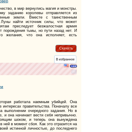
овер
чество, в мир вернулись магия и монстры.
му заданию королевы отправляется из
янные земли. Вместе с таинственным
 Луны найти источник силы, что может
ятам преследует безжалостная армия
т порождения тьмы, но пути назад нет. И
о желания, что она исполняет, есть
Скачать
В избранное
ём
оторая работала наемным убийцей. Она
в интересах правительства. Поначалу все
на выполнении очередного задания. Но в
е, и она начинает вести себя непривычно.
тоящим шоком, и теперь она вынуждена
в ней в момент сбоя. Как это отразится на
своей истинной личностью, до последнего