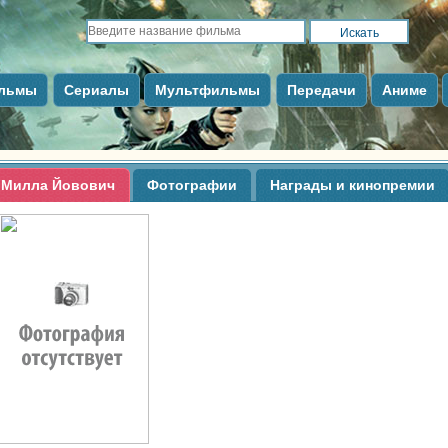
льмы
Сериалы
Мультфильмы
Передачи
Аниме
Милла Йовович
Фотографии
Награды и кинопремии