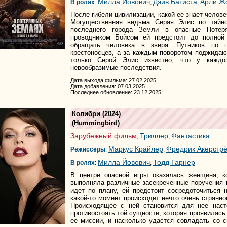
Милла Йовович
Дэйв Батиста
Арли Ж
В ролях
:
,
,
После гибели цивилизации, какой ее знает челове
Могущественная ведьма Серая Элис по тайно
последнего города Земли в опасные Потер
проводником Бойсом ей предстоит до полной
обращать человека в зверя. Путников по п
крестоносцев, а за каждым поворотом поджидаю
только Серой Элис известно, что у каждог
невообразимые последствия.
Дата выхода фильма: 27.02.2025
Дата добавления: 07.03.2025
Последнее обновление: 23.12.2025
Колибри
(2024)
(
Hummingbird
)
Зарубежный фильм
Триллер
Фантастика
,
,
Маркус Крайлер
Фредрик Акерстр
Режиссеры
:
,
Милла Йовович
Тодд Гарнер
В ролях
:
,
В центре опасной игры оказалась женщина, к
выполняла различные засекреченные поручения 
идет по плану, ей предстоит сосредоточиться 
какой-то момент происходит нечто очень странно
Происходящее с ней становится для нее нас
противостоять той сущности, которая проявилась 
ее миссии, и насколько удастся совладать со 