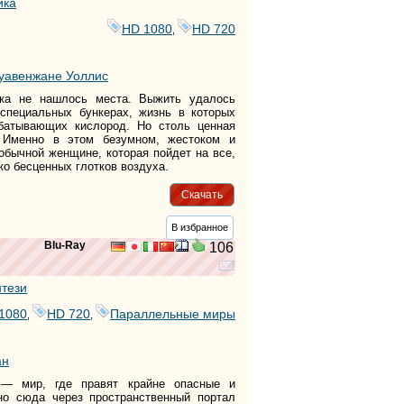
ика
HD 1080
HD 720
,
уавенжане Уоллис
ека не нашлось места. Выжить удалось
специальных бункерах, жизнь в которых
батывающих кислород. Но столь ценная
 Именно в этом безумном, жестоком и
бычной женщине, которая пойдет на все,
ко бесценных глотков воздуха.
Скачать
В избранное
Blu-Ray
106
тези
1080
HD 720
Параллельные миры
,
,
ан
— мир, где правят крайне опасные и
но сюда через пространственный портал