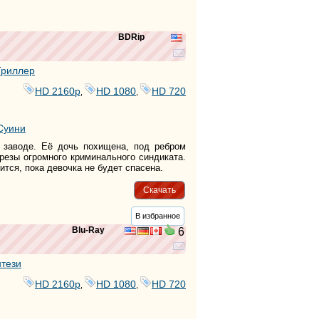
BDRip
Триллер
HD 2160р
HD 1080
HD 720
,
,
 Суини
 заводе. Её дочь похищена, под ребром
резы огромного криминального синдиката.
вится, пока девочка не будет спасена.
Скачать
В избранное
Blu-Ray
6
тези
HD 2160р
HD 1080
HD 720
,
,