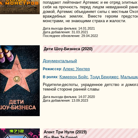
попадают лейтенант Артемис и ее отряд элитных 
себя на прочность перед лицом невиданной ране
домой, Артемис объединяет силы с местным Охот
враждебных землях. Вместе героям предсто
монстрами, не знающими страха и жалости.
Дата выхода фильма: 14.01.2021
Дата добавления: 31.03.2021
Последнее обновление: 29.04.2022
Дети Шоу-Бизнеса
(2020)
Документальный
Алекс Уинтер
Режиссер
:
Кэмерон Бойс
Тодд Бриджес
Малышка
В ролях
:
,
,
Родители-деспоты, украденное детство и домог
темной стороне ранней славы
Дата выхода фильма: 14.07.2020
Дата добавления: 13.09.2023
Агент Три Нуля
(2019)
(
Su Ren Te Gong
)