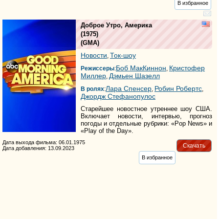
В избранное
Доброе Утро, Америка
(1975)
(
GMA
)
Новости
Ток-шоу
,
Боб МакКиннон
Кристофер
Режиссеры
:
,
Миллер
Дэмьен Шазелл
,
Лара Спенсер
Робин Робертс
В ролях
:
,
,
Джордж Стефанопулос
Старейшее новостное утреннее шоу США.
Включает новости, интервью, прогноз
погоды и отдельные рубрики: «Pop News» и
«Play of the Day».
Дата выхода фильма: 06.01.1975
Скачать
Дата добавления: 13.09.2023
В избранное