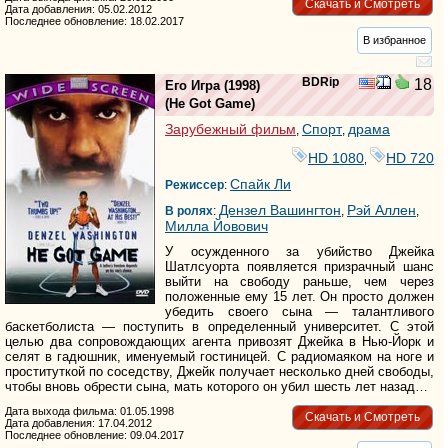
Скачать и Смотреть
Дата добавления: 05.02.2012
Последнее обновление: 18.02.2017
В избранное
BDRip
18
Его Игра
(1998)
(
He Got Game
)
Зарубежный фильм
Спорт
драма
,
,
HD 1080
HD 720
,
Спайк Ли
Режиссер
:
Дензел Вашингтон
Рэй Аллен
В ролях
:
,
,
Милла Йовович
У осужденного за убийство Джейка
Шатлсуорта появляется призрачный шанс
выйти на свободу раньше, чем через
положенные ему 15 лет. Он просто должен
убедить своего сына — талантливого
баскетболиста — поступить в определенный университет. С этой
целью два сопровождающих агента привозят Джейка в Нью-Йорк и
селят в гадюшник, именуемый гостиницей. С радиомаяком на ноге и
проституткой по соседству, Джейк получает несколько дней свободы,
чтобы вновь обрести сына, мать которого он убил шесть лет назад…
Дата выхода фильма: 01.05.1998
Скачать и Смотреть
Дата добавления: 17.04.2012
Последнее обновление: 09.04.2017