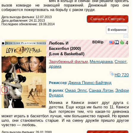
мяч в кольцо и сейчас они решили бросить
вызов команде не знающей поражений. Денежный приз они
собираются пожертвовать на борьбу с раком груди.
Дата выхода фильма: 12.07.2013
Скачать и Смотреть
Дата добавления: 24.11.2013
Последнее обновление: 19.06.2014
В избранное
BDRip
4
Любовь И
Баскетбол
(2000)
(
Love & Basketball
)
Зарубежный фильм
Мелодрама
Спорт
,
,
,
драма
HD 720
Джина Принс-Байтвуд
Режиссер
:
Омар Эппс
Санаа Лэтэн
Элфри
В ролях
:
,
,
Вудард
Моника и Квинси знают друг друга с
детства. Еще когда им было по 11, Квинси
был потрясен тем, что какая-то девчонка
может играть в баскетбол лучше, чем большинство парней. Но время
шло, они становились старше. И на смену дружбе пришло другое
чувство — любовь.
Дата выхода фильма: 26.01.2000