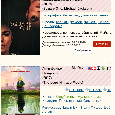
(2019)
(
Square One: Michael Jackson
)
Биография
Детектив
Документальный
,
,
Майкл Джексон
Ла Тоя Джексон
В ролях
:
,
,
Дэн Абрамс
Расследование первых обвинений Майкла
Джексона в растлении малолетних.
Дата выхода фильма: 28.09.2019
Скачать
Дата добавления: 16.10.2023
В избранное
Blu-Ray
12
Лего Фильм:
Ниндзяго
(2017)
(
The Lego Ninjago Movie
)
HD 1080
HD 720
3D
,
,
Боевик
Зарубежные мультфильмы
,
,
Комедия
Приключения
Семейный
,
,
Чарли Бин
Паул Фишер
Боб
Режиссеры
:
,
,
Логан