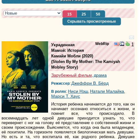
15
25
50
Скрывать просмотренные
WebRip
1
Украденная
Мамой: История
Камайи Мобли
(2020)
(
Stolen By My Mother: The Kamiyah
Mobley Story
)
Зарубежный фильм
драма
,
Джеффри В. Бёрд
Режиссер
:
Ниси Нэш
Натали Малайка
В ролях
:
,
,
Марси Т. Хаус
История ребенка начинается до того, как он
начинает осознано относиться к жизни, и
помнит все, что происходило. В
восемнадцать лет одной девушке приходится узнать то, что
перевернет с ног на голову её представление о собственной жизни и
своем происхождении. Выясняется, что когда она была младенцем,
её похитили. На горизонте появляется биологическая мать девушки.
Но есть и та, что воспитала её, как родного ребенка. Девушке