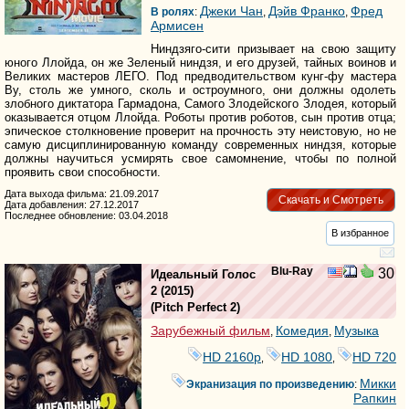
Джеки Чан
Дэйв Франко
Фред
В ролях
:
,
,
Армисен
Ниндзяго-сити призывает на свою защиту
юного Ллойда, он же Зеленый ниндзя, и его друзей, тайных воинов и
Великих мастеров ЛЕГО. Под предводительством кунг-фу мастера
Ву, столь же умного, сколь и остроумного, они должны одолеть
злобного диктатора Гармадона, Самого Злодейского Злодея, который
оказывается отцом Ллойда. Роботы против роботов, сын против отца;
эпическое столкновение проверит на прочность эту неистовую, но не
самую дисциплинированную команду современных ниндзя, которые
должны научиться усмирять свое самомнение, чтобы по полной
проявить свои способности.
Дата выхода фильма: 21.09.2017
Скачать и Смотреть
Дата добавления: 27.12.2017
Последнее обновление: 03.04.2018
В избранное
Blu-Ray
30
Идеальный Голос
2
(2015)
(
Pitch Perfect 2
)
Зарубежный фильм
Комедия
Музыка
,
,
HD 2160р
HD 1080
HD 720
,
,
Микки
Экранизация по произведению
:
Рапкин