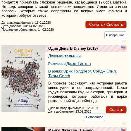
придется принимать сложное решение, касающееся выбора матери.
Но ведь совершить такой практически невозможно. Имеются и иные
вопросы, которые также сопряжены со вскрывшимся фактом и
которые требуют ответов.
Дата выхода фильма: 18.01.2020
Скачать и Смотреть
Дата добавления: 14.02.2020
Последнее обновление: 14.02.2020
В избранное
Один День В Disney
(2019)
Документальный
Джон Типтон
Режиссер
:
Эрик Голдберг
Сэйдж Стил
В ролях
:
,
,
Тхом Селф
В проекте расскажут, как устроена работа
киностудии и ее подразделений. Также
будут показаны будни актеров, гримеров и
инженеров, которые работают в парке
развлечений «Диснейленд».
Дата выхода фильма: 03.12.2019
Скачать
Дата добавления: 13.09.2023
В избранное
Майкл Джексон: Начало