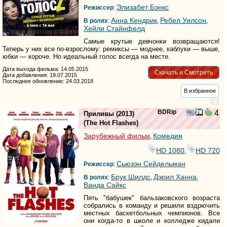
Элизабет Бэнкс
Режиссер
:
Анна Кендрик
Ребел Уилсон
В ролях
:
,
,
Хейли Стайнфелд
Самые крутые девчонки возвращаются!
Теперь у них все по-взрослому: ремиксы — моднее, каблуки — выше,
юбки — короче. Но идеальный голос всегда на месте.
Дата выхода фильма: 14.05.2015
Скачать и Смотреть
Дата добавления: 19.07.2015
Последнее обновление: 24.03.2018
В избранное
BDRip
4
Приливы
(2013)
(
The Hot Flashes
)
Зарубежный фильм
Комедия
,
HD 1080
HD 720
,
Сьюзэн Сейдельман
Режиссер
:
Брук Шилдс
Дэрил Ханна
В ролях
:
,
,
Ванда Сайкс
Пять "бабушек" бальзаковского возраста
собрались в команду и решили вздрючить
местных баскетбольных чемпионов. Все
они когда-то в школе и колледже кидали