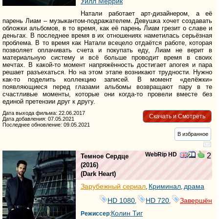
Уилл Меррик
Натали работает арт-дизайнером, а её
парень Лиам – музыкантом-подражателем. Девушка хочет создавать
обложки альбомов, в то время, как её парень Лиам грезит о славе и
деньгах. В последнее время в их отношениях наметилась серьёзная
проблема. В то время как Натали всецело отдаётся работе, которая
позволяет оплачивать счета и покупать еду, Лиам не верит в
материальную систему и всё больше проводит время в своих
мечтах. В какой-то момент напряжённость достигает апогея и пара
решает разъехаться. Но на этом этапе возникают трудности. Нужно
как-то поделить коллекцию записей. В момент «делёжки»
появляющиеся перед глазами альбомы возвращают пару в те
счастливые моменты, которые они когда-то провели вместе без
единой претензии друг к другу.
Дата выхода фильма: 22.06.2017
Скачать и Смотреть
Дата добавления: 07.05.2021
Последнее обновление: 09.05.2021
В избранное
WebRip HD
2
Темное Сердце
(2016)
(
Dark Heart
)
Зарубежный сериал
Криминал
драма
,
,
HD 1080
HD 720
Завершён
,
,
Колин Тиг
Режиссер
: