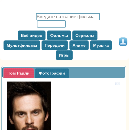
Всё видео
Фильмы
Сериалы
Мультфильмы
Передачи
Аниме
Музыка
Игры
Том Райли
Фотографии