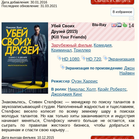
Скачать и Смотреть
Дата добавления: 30.01.2016
Последнее обновление: 31.03.2021
В избранное
Blu-Ray
14
Убей Своих
Друзей
(2015)
(
Kill Your Friends
)
Зарубежный фильм
Комедия
,
,
Криминал
Триллер
,
HD 1080
HD 720
Экранизация
,
,
Джон
Экранизация по произведению
:
Найвен
Оуэн Харрис
Режиссер
:
Николас Холт
Крэйг Робертс
В ролях
:
,
,
Джорджия Кинг
Знакомьтесь, Стивен Стелфокс — менеджер по поиску талантов в
звукозаписывающей студии. Наполненный жадностью и тщеславием,
Стелфокс весело колесит по всему земному шару в поисках
молодых талантов. Но как только хиты заканчиваются и индустрия
начинает меняться, Стелфоксу ничего больше не остается, как
сыграть по правилам жестокого бизнеса, чтобы добраться к
вершинам и спасти свою карьеру…
Дата выхода фильма: 10.12.2015