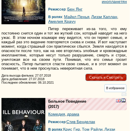
инопланетян
Бен Янг
Режиссер
:
Майкл Пенья
Лиззи Каплан
В ролях
:
,
,
Амелия Крауч
Питер переживает из-за того, что ему
постоянно снится один и тот же жуткий сон, который наводит на него
ужас. В этом ночном кошмаре ему видится, что он теряет семью, и
каждый раз это видение повторяется снова и снова. И вот наступает
момент, когда страшный сон практически сбылся. Земля находится в
опасности после того, как на нее вторглись злобные и кровожадные
инопланетяне, которые несут только разрушение, смерть и страх,
уничтожая все на своем пути. Понимая, что его семье грозит
опасность, Питер пытается спасти свою семью, и в этот момент он
понимает, что в нем проснулась невероятная сила.
Дата выхода фильма: 27.07.2018
Скачать и Смотреть
Дата добавления: 27.07.2018
Последнее обновление: 06.10.2021
В избранное
Больное Поведение
(2017)
Комедия
драма
,
Стив Бенделак
Режиссер
:
Крис Гир
Том Райли
Лиззи
В ролях
:
,
,