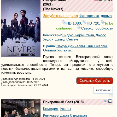
(2021)
(
The Nevers
)
Зарубежный сериал
Фантастика
драма
,
,
HD 1080
HD 720
to be
,
,
continued...
Сверхспособности
,
Эндрю Бернштейн
Джосс
Режиссеры
:
,
Уидон
Дэвид Семел
,
Лаура Доннелли
Энн Скелли
В ролях
:
,
,
Оливия Уильямс
Группа женщин Викторианской эпохи
неожиданно обнаруживает у себя
удивительные способности. Теперь им предстоит столкнуться с
новыми безжалостными врагами и взяться за миссию, способную
изменить весь мир.
Дата выхода фильма: 11.04.2021
Скачать и Смотреть
Дата добавления: 20.05.2021
Последнее обновление: 27.12.2024
В избранное
Призрачный Свет
(2018)
Комедия
Ужасы
,
Джон Стимпсон
Режиссер
: