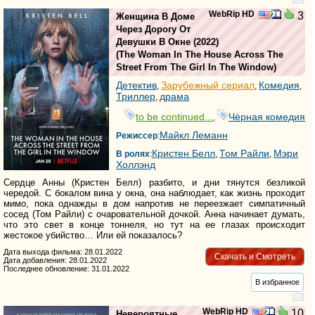
WebRip HD
3
Женщина В Доме
Через Дорогу От
Девушки В Окне
(2022)
(
The Woman In The House Across The
Street From The Girl In The Window
)
Детектив
Зарубежный сериал
Комедия
,
,
,
Триллер
драма
,
to be continued...
Чёрная комедия
,
Майкл Леманн
Режиссер
:
Кристен Белл
Том Райли
Мэри
В ролях
:
,
,
Холлэнд
Сердце Анны (Кристен Белл) разбито, и дни тянутся безликой
чередой. С бокалом вина у окна, она наблюдает, как жизнь проходит
мимо, пока однажды в дом напротив не переезжает симпатичный
сосед (Том Райли) с очаровательной дочкой. Анна начинает думать,
что это свет в конце тоннеля, но тут на ее глазах происходит
жестокое убийство… Или ей показалось?
Дата выхода фильма: 28.01.2022
Скачать и Смотреть
Дата добавления: 28.01.2022
Последнее обновление: 31.01.2022
В избранное
WebRip HD
10
Невероятные