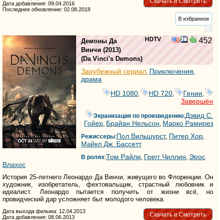
Скачать и Смотреть
Дата добавления: 09.04.2016
Последнее обновление: 02.08.2018
В избранное
HDTV
452
Демоны Да
Винчи
(2013)
(
Da Vinci's Demons
)
Зарубежный сериал
Приключения
,
,
драма
HD 1080
HD 720
Гении
,
,
,
Завершён
Дэвид С.
Экранизация по произведению
:
Гойер
Брайан Нельсон
Марко Рамирез
,
,
Пол Вильшурст
Питер Хор
Режиссеры
:
,
,
Майкл Дж. Бассетт
Том Райли
Грегг Чиллин
Эрос
В ролях
:
,
,
Влахос
История 25-летнего Леонардо Да Винчи, живущего во Флоренции. Он
художник, изобретатель, фехтовальщик, страстный любовник и
идеалист. Леонардо пытается получить от жизни всё, но
провидческий дар усложняет быт молодого человека.
Дата выхода фильма: 12.04.2013
Скачать и Смотреть
Дата добавления: 08.06.2013