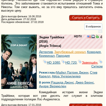
болезнь. Это заболевание становится испытанием отношений Тома и
Николы. Том смог выжить, но за это ему пришлось заплатить очень
высокую цену.
Дата выхода фильма: 16.06.2016
Скачать и Смотреть
Дата добавления: 27.02.2018
Последнее обновление: 27.02.2018
В избранное
HDTV
4
Энджи Трайбека
(2016)
(
Angie Tribeca
)
Детектив
Зарубежный сериал
Комедия
,
,
,
Криминал
Пародия
,
HD 1080
HD 720
Завершён
,
,
,
Ситком
Майкл Патрик Джэнн
Стив
Режиссеры
:
,
Карелл
Айра Унгерилидер
,
Рашида Джонс
Джер Бернс
В ролях
:
,
,
Андре Вермюлен
Комедийная история жизни Энджи
Трайбеки, которая вот уже десять лет служит в элитном
подразделении полиции Лос-Анджелеса.
Дата выхода фильма: 17.01.2016