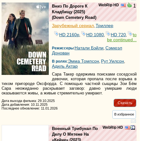
WebRip HD
1
Вниз По Дороге К
Кладбищу
(2025)
(
Down Cemetery Road
)
Зарубежный сериал
Триллер
,
HD 2160р
HD 1080
HD 720
to
,
,
,
be continued...
Натали Бэйли
Сэмюэл
Режиссеры
:
,
Донован
Эмма Томпсон
Рут Уилсон
В ролях
:
,
,
Адиль Ахтар
Сара Такер одержима поисками соседской
девочки, которая пропала после взрыва в
тихом пригороде Оксфорда. С помощью частной сыщицы Зои Бём
Сара неожиданно раскрывает заговор: давно умершие люди
оказываются живы, а живые стремительно умирают.
Дата выхода фильма: 29.10.2025
Скачать
Дата добавления: 10.11.2025
Последнее обновление: 11.01.2026
В избранное
WebRip HD
Военный Трибунал По
Делу О Мятеже На
«Кейне»
(2023)