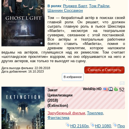
Роджер Барт
Том Райли
В ролях
:
,
,
Шаннин Соссамон
Том — безработный актёр в поисках своей
главной роли. Он решает, что должен
сыграть главную роль в пьесе Шекспира
«Макбет», несмотря на театральное
суеверие, связанное с этой постановкой.
Все актёры и театральные работники
боятся ставить «Макбета», помня о
древнем проклятии, которое наложили
ведьмы на актёров, глумящихся над их ремеслом. Том считает
«шотландское проклятие» вздором, но оно обрушивается на него и
других актеров, как только те выходят на сцену.
Дата выхода фильма: 22.09.2018
Скачать и Смотреть
Дата добавления: 16.10.2023
В избранное
WebRip HD
52
Закат
Цивилизации
(2018)
(
Extinction
)
Зарубежный фильм
Триллер
,
,
Фантастика
HD 2160р
HD 1080
Про
,
,