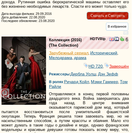
дохода. Рутинная ошибка бюрократической машины оставляет его
без жизненно необходимых лекарств. Спасти его может только чудо.
Дата выхода фильма: 29.09.2016
Скачать и Смотреть
Дата добавления: 22.08.2020
Последнее обновление: 23.08.2020
В избранное
HDTVRip
6
Коллекция
(2016)
(
The Collection
)
Зарубежный сериал
Исторический
,
,
Мелодрама
драма
,
HD 720
Завершён
,
Дирбла Уолш
Дэн Зефф
Режиссеры
:
,
Ричард Койл
Мэми Гаммер
Том
В ролях
:
,
,
Райли
Отправляемся в конец первой половины
двадцатого века. Война завершилась два
года назад. В центре внимания
оказывается парижский дом мод, который
пытается восстановиться после унизительной фашистской
оккупации. Теперь Франция решила тоже завоевать мир, но не
насильственным способом, а путем красоты и обаяния. Мало кто
может думать в такие годы о дизайне и моде, однако французские
модельеры и красивые девушки готовы показать всему миру, что,