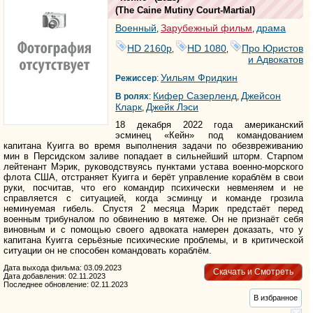
(
The Caine Mutiny Court-Martial
)
Военный
Зарубежный фильм
драма
,
,
HD 2160р
HD 1080
Про Юристов
,
,
и Адвокатов
Уильям Фридкин
Режиссер
:
Кифер Сазерленд
Джейсон
В ролях
:
,
Кларк
Джейк Лэси
,
18 декабря 2022 года американский
эсминец «Кейн» под командованием
капитана Куигга во время выполнения задачи по обезвреживанию
мин в Персидском заливе попадает в сильнейший шторм. Старпом
лейтенант Мэрик, руководствуясь пунктами устава военно-морского
флота США, отстраняет Куигга и берёт управление кораблём в свои
руки, посчитав, что его командир психически невменяем и не
справляется с ситуацией, когда эсминцу и команде грозила
неминуемая гибель. Спустя 2 месяца Мэрик предстаёт перед
военным трибуналом по обвинению в мятеже. Он не признаёт себя
виновным и с помощью своего адвоката намерен доказать, что у
капитана Куигга серьёзные психические проблемы, и в критической
ситуации он не способен командовать кораблём.
Дата выхода фильма: 03.09.2023
Скачать и Смотреть
Дата добавления: 02.11.2023
Последнее обновление: 02.11.2023
В избранное