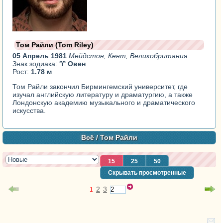
Том Райли (Tom Riley)
05 Апрель 1981
Мейдстон, Кент, Великобритания
Знак зодиака:
♈ Овен
Рост:
1.78 м
Том Райли закончил Бирмингемский университет, где
изучал английскую литературу и драматургию, а также
Лондонскую академию музыкального и драматического
искусства.
Всё
/ Том Райли
15
25
50
Скрывать просмотренные
2
3
1