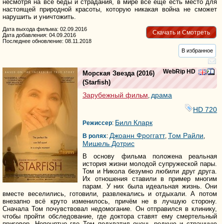
несмотря на все беды и страдания, в мире все еще есть место для
настоящей природной красоты, которую никакая война не сможет
нарушить и уничтожить.
Дата выхода фильма: 02.09.2016
Скачать и Смотреть
Дата добавления: 04.09.2016
Последнее обновление: 08.11.2018
В избранное
WebRip HD
Морская Звезда
(2016)
(
Starfish
)
Зарубежный фильм
драма
,
HD 720
Билл Кларк
Режиссер
:
Джоанн Фроггатт
Том Райли
В ролях
:
,
,
Мишель Дотрис
В основу фильма положена реальная
история жизни молодой супружеской пары.
Том и Никола безумно любили друг друга.
Их отношения ставили в пример многим
парам. У них была идеальная жизнь. Они
вместе веселились, готовили, развлекались и отдыхали. А потом
внезапно всё круто изменилось, причём не в лучшую сторону.
Сначала Том почувствовал недомогание. Он отправился в клинику,
чтобы пройти обследование, где доктора ставят ему смертельный
приговор. Непонятно где Том подхватил очень редкую и страшную