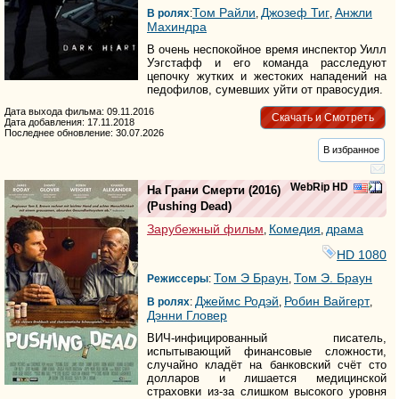
Том Райли
Джозеф Тиг
Анжли
В ролях
:
,
,
Махиндра
В очень неспокойное время инспектор Уилл
Уэгстафф и его команда расследуют
цепочку жутких и жестоких нападений на
педофилов, сумевших уйти от правосудия.
Дата выхода фильма: 09.11.2016
Скачать и Смотреть
Дата добавления: 17.11.2018
Последнее обновление: 30.07.2026
В избранное
WebRip HD
На Грани Смерти
(2016)
(
Pushing Dead
)
Зарубежный фильм
Комедия
драма
,
,
HD 1080
Том Э Браун
Том Э. Браун
Режиссеры
:
,
Джеймс Родэй
Робин Вайгерт
В ролях
:
,
,
Дэнни Гловер
ВИЧ-инфицированный писатель,
испытывающий финансовые сложности,
случайно кладёт на банковский счёт сто
долларов и лишается медицинской
страховки из-за слишком высокого уровня