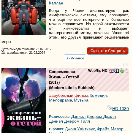
Каплан
Когда у Чарли диагностируют рак
лимфатической системы, ему сообщают,
что ещё не всё потеряно и с болезнью
можно справиться. Но герой отказывается
от химиотерапии и выбирает
альтернативный метод лечения. Узнав об
этом, его друзья принимают решительные
меры.
Дата выхода фильма: 22.07.2017
Скачать и Смотреть
Дата добавления: 21.02.2024
В избранное
WebRip HD
1
Современная
Жизнь – Отстой
(2017)
(
Modern Life Is Rubbish
)
Зарубежный фильм
Комедия
,
,
Мелодрама
Музыка
,
HD 1080
Дэниел Джером Джилл
Режиссеры
:
,
Дэниэл Джером Гилл
Джош Уайтхаус
Фрейя Мавор
В ролях
:
,
,