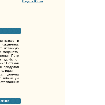
Родион Юрин
авязывают в
Кукушкина.
ёт истинную
и мецената,
ьнения Пётр
а далёк от
ниг. Потакая
ин придумал
 полиции —
ка, должна
о гибкий ум
состряпанных
лекцию