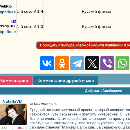
WebRip
1-й сезон/ 1-4
Русский фильм
дробнее
HD
bRip HD
1-й сезон/ 1-3
Русский фильм
дробнее
Сообщить о выходе новой серии или появлении в 
Комментарии
Комментарии друзей и мои
Добавить Сообщение
NatellaVB
26 Май 2026 15:05
Средний, но смотрибельный проект, который начинаетс
становится чуть серьезнее и поэтому интереснее. С чу
было не очень. Стажер выбегает с топором на преступни
преступник выхватывает у него топор и убегает - вот ур
сериале отвечает Максим Сапрыкин. За серьезную, даж
+226
-183