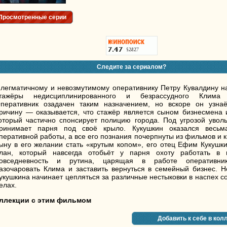
Просмотренные серии
Следите за сериалом?
легматичному и невозмутимому оперативнику Петру Кувалдину н
тажёры недисциплинированного и безрассудного Клима 
перативник озадачен таким назначением, но вскоре он узна
ричину — оказывается, что стажёр является сыном бизнесмена 
оторый частично спонсирует полицию города. Под угрозой увол
ринимает парня под своё крыло. Кукушкин оказался весьм
перативной работы, а все его познания почерпнуты из фильмов и к
ыну в его желании стать «крутым копом», его отец Ефим Кукушк
лан, который навсегда отобьёт у парня охоту работать в
овседневность и рутина, царящая в работе оперативни
азочаровать Клима и заставить вернуться в семейный бизнес. Н
укушкина начинает цепляться за различные нестыковки в наспех 
елах.
ллекции с этим фильмом
Добавить к себе в кол