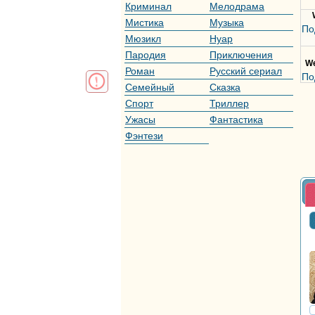
Криминал
Мелодрама
Мистика
Музыка
По
Мюзикл
Нуар
Пародия
Приключения
We
Роман
Русский сериал
По
Семейный
Сказка
Спорт
Триллер
Ужасы
Фантастика
Фэнтези