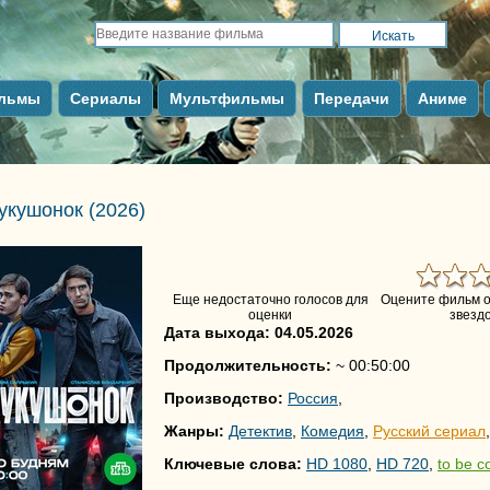
льмы
Сериалы
Мультфильмы
Передачи
Аниме
укушонок
(2026)
Еще недостаточно голосов для
Оцените фильм о
оценки
звездо
Дата выхода: 04.05.2026
Продолжительность:
~ 00:50:00
Производство:
Россия
,
Жанры:
Детектив
,
Комедия
,
Русский сериал
,
Ключевые слова:
HD 1080
,
HD 720
,
to be c