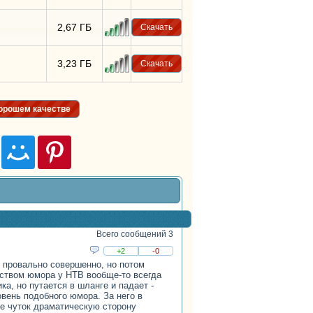
2,67 ГБ
Скачать
3,23 ГБ
Скачать
хорошем качестве
Всего сообщений 3
+2
-0
я провально совершенно, но потом
вством юмора у НТВ вообще-то всегда
ка, но путается в шланге и падает -
овень подобного юмора. За него в
е чуток драматическую сторону