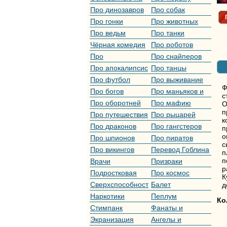
реальных
Про динозавров
Про собак
событиях
Про гонки
Про животных
Про ведьм
Про танки
Чёрная комедия
Про роботов
Про
Про снайперов
инопланетян
Про апокалипсис
Про танцы
Про футбол
Про выживание
Ф
Про богов
Про маньяков и
с
серийных убийц
Про оборотней
Про мафию
О
п
Про путешествия
Про рыцарей
к
во времени
Про драконов
Про гангстеров
п
о
Про шпионов
Про пиратов
с
Про викингов
Перевод Гоблина
п
п
Врачи
Призраки
р
Подростковая
Про космос
К
жестокость
Сверхспособности
Балет
д
Наркотики
Пеплум
Ко
Стимпанк
Фанаты и
Скинхеды
Экранизация
Ангелы и