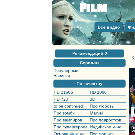
Всё видео
Фи
Рекомендаций
0
К
Сериалы
Популярные
Новинки
По качеству
HD 2160р
HD 1080
HD 720
3D
to be continued...
Про любовь
Про зомби
Marvel
Про вампиров
Про подростков
Про супергероев
Индийское кино
Основанные на
Про тюрьму