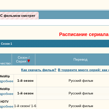
С фильмом смотрят
Расписание сериала
ый
Сезон 1
Сезон /
Перевод
Серия
чество
Как скачать фильм?
В торренте много серий: как
WebRip
1-й сезон
Русский фильм
дробнее
WebRip
1-й сезон
Русский фильм
дробнее
HDTV
1-й сезон/ 1-6
Русский фильм
дробнее