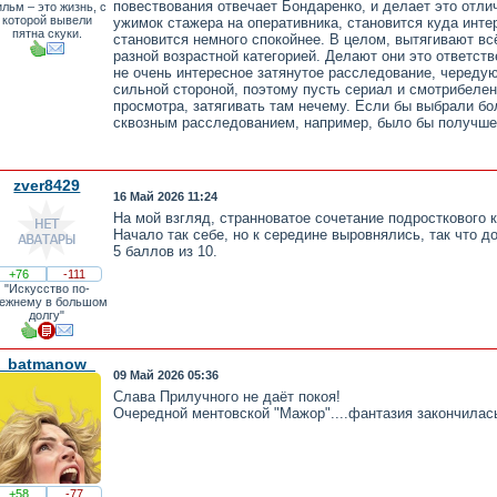
повествования отвечает Бондаренко, и делает это отли
льм – это жизнь, с
которой вывели
ужимок стажера на оперативника, становится куда инте
пятна скуки.
становится немного спокойнее. В целом, вытягивают вс
разной возрастной категорией. Делают они это ответств
не очень интересное затянутое расследование, череду
сильной стороной, поэтому пусть сериал и смотрибелен
просмотра, затягивать там нечему. Если бы выбрали бо
сквозным расследованием, например, было бы получше. 
zver8429
16 Май 2026 11:24
На мой взгляд, странноватое сочетание подросткового к
Начало так себе, но к середине выровнялись, так что д
5 баллов из 10.
+76
-111
"Искусство по-
ежнему в большом
долгу"
_batmanow_
09 Май 2026 05:36
Слава Прилучного не даёт покоя!
Очередной ментовской "Мажор"....фантазия закончилась
+58
-77