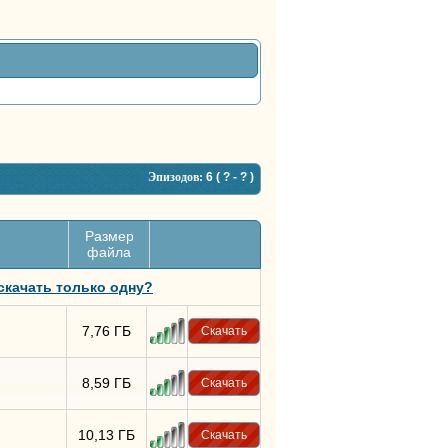
Эпизодов:
6
( ? - ? )
Размер
файла
 скачать только одну?
7,76 ГБ
Скачать
8,59 ГБ
Скачать
10,13 ГБ
Скачать