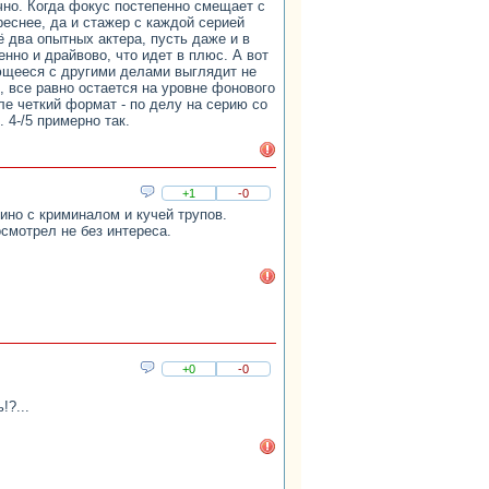
чно. Когда фокус постепенно смещает с
реснее, да и стажер с каждой серией
ё два опытных актера, пусть даже и в
енно и драйвово, что идет в плюс. А вот
ющееся с другими делами выглядит не
, все равно остается на уровне фонового
ле четкий формат - по делу на серию со
4-/5 примерно так.
+1
-0
ино с криминалом и кучей трупов.
осмотрел не без интереса.
+0
-0
!?...