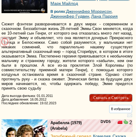
Марк Майлод
Дженнифер Моррисон
В ролях
:
,
Джиннифер Гудвин
Лана Паррия
,
Сюжет фэнтези разворачивается в двух мирах - современном и
сказочном. Беззаботная жизнь 28-летней Эммы Свон меняется, когда
ее 10-летний сын Генри, от которого она отказалась много лет назад,
находит Эмму и объявляет, что она является дочерью Прекрасного
Принца и Белоснежки. Само собой разумеется, у мальчишки нет
никаких сомнений, что параллельно нашему существует
альтернативный сказочный мир – город Сторибрук, в котором в итоге
оказывается Эмма. Постепенно героиня привязывается к необычному
мальчику и странному городу, жители которого «забыли», кем они
были в прошлом. А все из-за проклятия Злой Королевы (по
совместительству приемной матери Генри), с помощью которого
колдунья остановила время в сказочной стране. Однако стоит
протянуть руку - и сказка оживет. Эпическая битва за будущее двух
миров начинается, но, чтобы одержать победу, Эмме придется
принять свою судьбу
Дата выхода фильма: 01.01.2011
Скачать и Смотреть
Дата добавления: 16.05.2012
Последнее обновление: 19.02.2023
В избранное
DVD5
2
Арабелла
(1979)
(
Arabela
)
Зарубежный сериал
Комедия
Сказка
,
,
,