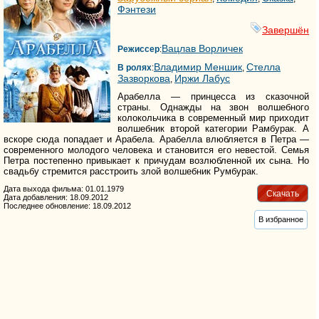
Фэнтези
Завершён
Вацлав Ворличек
Режиссер
:
Владимир Меншик
Стелла
В ролях
:
,
Зазворкова
Иржи Лабус
,
Арабелла — принцесса из сказочной
страны. Однажды на звон волшебного
колокольчика в современный мир приходит
волшебник второй категории Рамбурак. А
вскоре сюда попадает и Арабела. Арабелла влюбляется в Петра —
современного молодого человека и становится его невестой. Семья
Петра постепенно привыкает к причудам возлюбленной их сына. Но
свадьбу стремится расстроить злой волшебник Румбурак.
Дата выхода фильма: 01.01.1979
Скачать
Дата добавления: 18.09.2012
Последнее обновление: 18.09.2012
В избранное