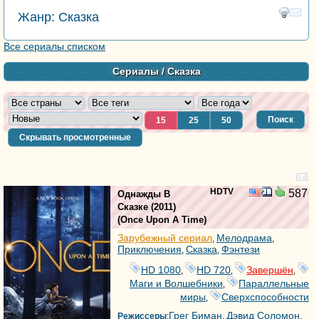
Жанр: Сказка
Все сериалы списком
Сериалы
/ Сказка
Поиск
15
25
50
Скрывать просмотренные
HDTV
587
Однажды В
Сказке
(2011)
(
Once Upon A Time
)
Зарубежный сериал
Мелодрама
,
,
Приключения
Сказка
Фэнтези
,
,
HD 1080
HD 720
Завершён
,
,
,
Маги и Волшебники
Параллельные
,
миры
Сверхспособности
,
Грег Биман
Дэвид Соломон
Режиссеры
:
,
,