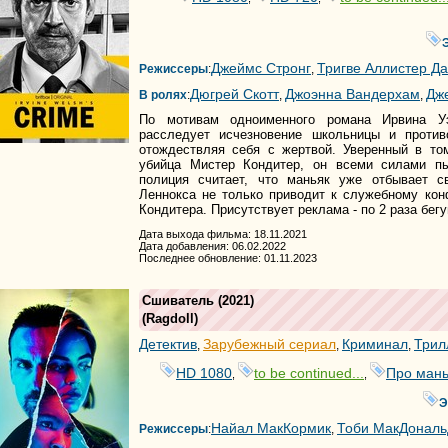
Джеймс Стронг
Тригве Аллистер Д
Режиссеры
:
,
Дюгрей Скотт
Джоэнна Вандерхам
Дж
В ролях
:
,
,
По мотивам одноименного романа Ирвина Уэ
расследует исчезновение школьницы и против
отождествляя себя с жертвой. Уверенный в то
убийца Мистер Кондитер, он всеми силами пы
полиция считает, что маньяк уже отбывает с
Леннокса не только приводит к служебному кон
Кондитера. Присутствует реклама - по 2 раза бег
Дата выхода фильма: 18.11.2021
Дата добавления: 06.02.2022
Последнее обновление: 01.11.2023
Сшиватель
(2021)
(
Ragdoll
)
Детектив
Зарубежный сериал
Криминал
Трил
,
,
,
HD 1080
to be continued...
Про мань
,
,
Э
Найал МакКормик
Тоби МакДональ
Режиссеры
:
,