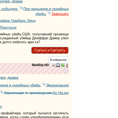
иллер
драма
,
тег
 событиях
Про маньяков и серийных
тег
,
тег
убийц
Завершён
,
тег
ифер Чэмберс Линч
тег
Рингуолд
тег
рийных убийц США, получивший прозвище
тег
 осужденный убийца Джеффри Дамер убил
тег
к долго избегать ареста?
тег
тег
Скачать и Смотреть
тег
тег
В избранное
тег
WebRip HD
1
тег
тег
тег
лер
драма
,
тег
яков и серийных убийц
Экранизация
тег
,
тег
Ко На-му
Экранизация по произведению
:
тег
тег
тег
л
тег
тег
 профайлера, который пытался заглянуть
тег
емена, когда слова «профилирование» еще