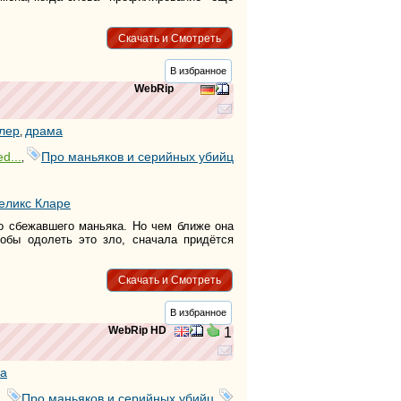
тег
тег
Скачать и Смотреть
тег
тег
тег
В избранное
тег
WebRip
тег
тег
лер
драма
тег
,
тег
d...
Про маньяков и серийных убийц
,
тег
тег
тег
еликс Кларе
тег
тег
го сбежавшего маньяка. Но чем ближе она
тег
тобы одолеть это зло, сначала придётся
тег
тег
Скачать и Смотреть
тег
тег
В избранное
WebRip HD
1
а
.
Про маньяков и серийных убийц
,
,