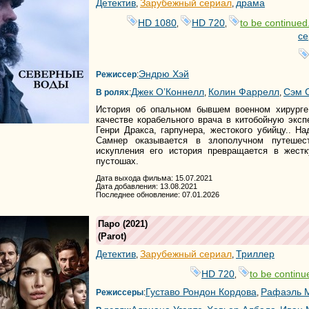
Детектив
Зарубежный сериал
драма
,
,
HD 1080
HD 720
to be continued.
,
,
се
Эндрю Хэй
Режиссер
:
Джек О’Коннелл
Колин Фаррелл
Сэм 
В ролях
:
,
,
История об опальном бывшем военном хирурге
качестве корабельного врача в китобойную эксп
Генри Дракса, гарпунера, жестокого убийцу.. Н
Самнер оказывается в злополучном путешест
искупления его история превращается в жест
пустошах.
Дата выхода фильма: 15.07.2021
Дата добавления: 13.08.2021
Последнее обновление: 07.01.2026
Паро
(2021)
(
Parot
)
Детектив
Зарубежный сериал
Триллер
,
,
HD 720
to be continue
,
Густаво Рондон Кордова
Рафаэль 
Режиссеры
:
,