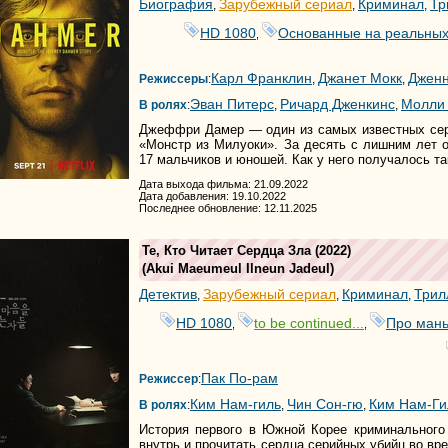
Биография
Зарубежный сериал
Криминал
Тр
,
,
,
HD 1080
Основанные на реальных
,
Карл Франклин
Джанет Мокк
Дженн
Режиссеры
:
,
,
Эван Питерс
Ричард Дженкинс
Молли 
В ролях
:
,
,
Джеффри Дамер — один из самых известных се
«Монстр из Милуоки». За десять с лишним лет
17 мальчиков и юношей. Как у него получалось та
Дата выхода фильма: 21.09.2022
Дата добавления: 19.10.2022
Последнее обновление: 12.11.2025
Те, Кто Читает Сердца Зла
(2022)
(
Akui Maeumeul Ilneun Jadeul
)
Детектив
Зарубежный сериал
Криминал
Трил
,
,
,
HD 1080
to be continued...
Про мань
,
,
Пак По-рам
Режиссер
:
Ким Нам-гиль
Чин Сон-гю
Ким Нам-Ги
В ролях
:
,
,
История первого в Южной Корее криминального
внутрь и прочитать сердца серийных убийц во вр