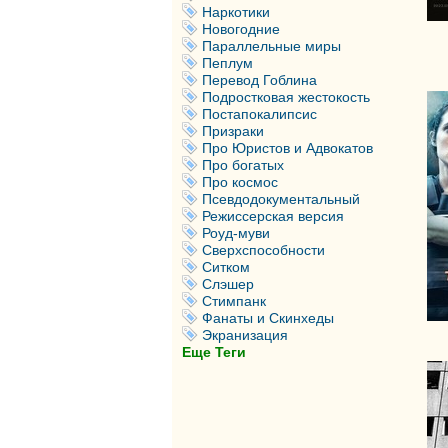
Наркотики
Новогодние
Параллельные миры
Пеплум
Перевод Гоблина
Подростковая жестокость
Постапокалипсис
Призраки
Про Юристов и Адвокатов
Про богатых
Про космос
Псевдодокументальный
Режиссерская версия
Роуд-муви
Сверхспособности
Ситком
Слэшер
Стимпанк
Фанаты и Скинхеды
Экранизация
Еще Теги