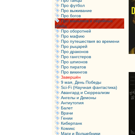
Про танцы
Про футбол
Про выживание
Про богов
Про маньяков и серийных
убийц
Про оборотней
Про мафию
Про путешествия во времени
Про рыцарей
Про драконов
Про гангстеров
Про шпионов
Про пиратов
Про викингов
Завершён
9 мая, День Победы
Sci-Fi (Научная фантастика)
Авангард и Сюрреализм
Ангелы и Демоны
Антиутопия
Балет
Врачи
Гении
Киберпанк
Комикс
Маги и Волшебники