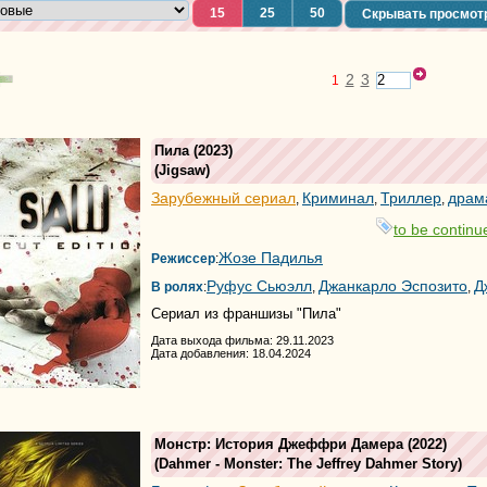
15
25
50
Скрывать просмот
2
3
1
Пила
(2023)
(
Jigsaw
)
Зарубежный сериал
Криминал
Триллер
драм
,
,
,
to be continue
Жозе Падилья
Режиссер
:
Руфус Сьюэлл
Джанкарло Эспозито
Д
В ролях
:
,
,
Сериал из франшизы "Пила"
Дата выхода фильма: 29.11.2023
Дата добавления: 18.04.2024
Монстр: История Джеффри Дамера
(2022)
(
Dahmer - Monster: The Jeffrey Dahmer Story
)