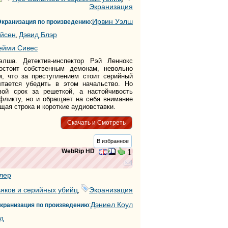
Экранизация
Ирвин Уэлш
Экранизация по произведению
:
айсен
Дэвид Блэр
,
ейми Сивес
лша. Детектив-инспектор Рэй Леннокс
остоит собственным демонам, невольно
м, что за преступлением стоит серийный
тается убедить в этом начальство. Но
вой срок за решеткой, а настойчивость
фликту, но и обращает на себя внимание
ущая строка и короткие аудиовставки.
Скачать и Смотреть
В избранное
WebRip HD
1
лер
яков и серийных убийц
Экранизация
,
Дэниел Коул
кранизация по произведению
:
д