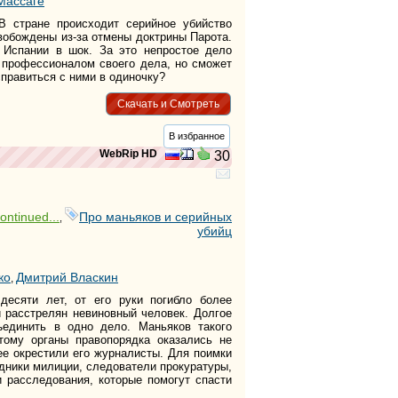
Массаге
В стране происходит серийное убийство
вобождены из-за отмены доктрины Парота.
 Испании в шок. За это непростое дело
 профессионалом своего дела, но сможет
справиться с ними в одиночку?
Скачать и Смотреть
В избранное
WebRip HD
30
ontinued...
Про маньяков и серийных
,
убийц
ко
Дмитрий Власкин
,
десяти лет, от его руки погибло более
и расстрелян невиновный человек. Долгое
единить в одно дело. Маньяков такого
тому органы правопорядка оказались не
ее окрестили его журналисты. Для поимки
дники милиции, следователи прокуратуры,
и расследования, которые помогут спасти