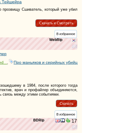
а Тейшейра
о прозвищу Сшиватель, который уже убил
Скачать и Смотреть
В избранное
WebRip
лер
d...
Про маньяков и серийных убийц
,
изошедшему в 1984, после которого тогда
етектив, врач и профайлер объединяются,
ь связь между этими событиями.
Скачать
В избранное
BDRip
17