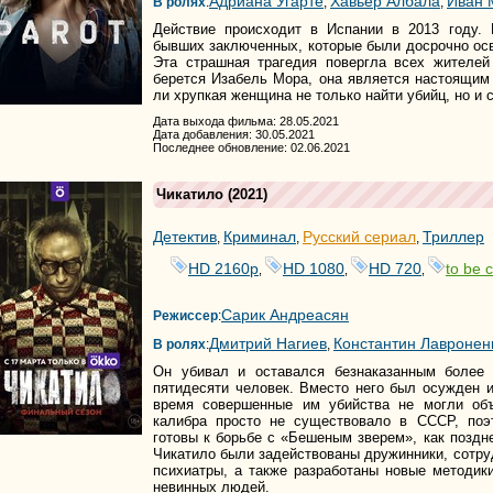
Адриана Угарте
Хавьер Албала
Иван 
В ролях
:
,
,
Действие происходит в Испании в 2013 году. 
бывших заключенных, которые были досрочно ос
Эта страшная трагедия повергла всех жителей
берется Изабель Мора, она является настоящим
ли хрупкая женщина не только найти убийц, но и 
Дата выхода фильма: 28.05.2021
Дата добавления: 30.05.2021
Последнее обновление: 02.06.2021
Чикатило
(2021)
Детектив
Криминал
Русский сериал
Триллер
,
,
,
HD 2160р
HD 1080
HD 720
to be c
,
,
,
Сарик Андреасян
Режиссер
:
Дмитрий Нагиев
Константин Лавронен
В ролях
:
,
Он убивал и оставался безнаказанным более 
пятидесяти человек. Вместо него был осужден 
время совершенные им убийства не могли объ
калибра просто не существовало в СССР, поэ
готовы к борьбе с «Бешеным зверем», как поздн
Чикатило были задействованы дружинники, сотру
психиатры, а также разработаны новые методик
невинных людей.