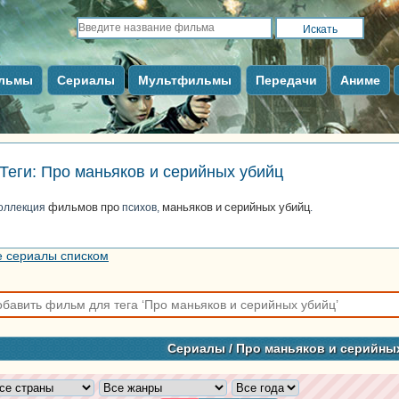
льмы
Сериалы
Мультфильмы
Передачи
Аниме
Теги: Про маньяков и серийных убийц
фильмов
про
маньяков
и
серийных
убийц
оллекция
психов,
.
е сериалы списком
Сериалы
/ Про маньяков и серийны