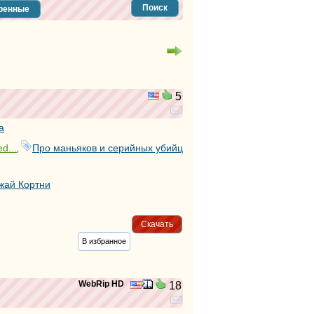
тег
Поиск
ренные
тег
тег
тег
тег
тег
тег
5
тег
тег
тег
а
тег
тег
d...
Про маньяков и серийных убийц
,
тег
тег
жай Кортни
тег
тег
тег
Скачать
тег
В избранное
тег
тег
тег
тег
WebRip HD
18
тег
тег
тег