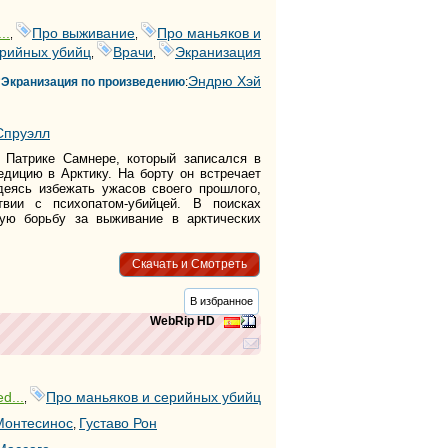
..
Про выживание
Про маньяков и
,
,
рийных убийц
Врачи
Экранизация
,
,
Эндрю Хэй
Экранизация по произведению
:
Спруэлл
 Патрике Самнере, который записался в
едицию в Арктику. На борту он встречает
адеясь избежать ужасов своего прошлого,
вии с психопатом-убийцей. В поисках
кую борьбу за выживание в арктических
Скачать и Смотреть
В избранное
WebRip HD
d...
Про маньяков и серийных убийц
,
Монтесинос
Густаво Рон
,