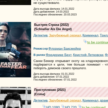
не существовало.
Дата выхода фильма: 14.01.2022
Дата добавления: 14.03.2022
Последнее обновление: 20.03.2023
Быстрее Страха
(2022)
(
Schneller Als Die Angst
)
Детектив
Зарубежный сериал
Криминал
Трил
,
,
,
to be continue
Флориан Баксмейер
Режиссер
:
Фредерике Бехт
Кристоф Летковски
Ф
В ролях
:
,
,
Санни Беккер открывает охоту на хладнокровно
подбирается к цели, тем больше понимает - ч
побороть демонов своего прошлого.
Дата выхода фильма: 01.01.2022
Дата добавления: 07.01.2022
Последнее обновление: 07.01.2022
Преступление
(2021)
(
Crime
)
Детектив
Зарубежный сериал
Криминал
драм
,
,
,
HD 1080
HD 720
to be continued..
,
,