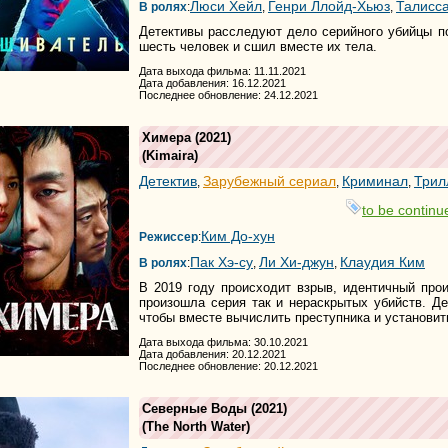
Люси Хейл
Генри Ллойд-Хьюз
Талисс
В ролях
:
,
,
Детективы расследуют дело серийного убийцы п
шесть человек и сшил вместе их тела.
Дата выхода фильма: 11.11.2021
Дата добавления: 16.12.2021
Последнее обновление: 24.12.2021
Химера
(2021)
(
Kimaira
)
Детектив
Зарубежный сериал
Криминал
Трил
,
,
,
to be continue
Ким До-хун
Режиссер
:
Пак Хэ-су
Ли Хи-джун
Клаудия Ким
В ролях
:
,
,
В 2019 году происходит взрыв, идентичный про
произошла серия так и нераскрытых убийств. Д
чтобы вместе вычислить преступника и установит
Дата выхода фильма: 30.10.2021
Дата добавления: 20.12.2021
Последнее обновление: 20.12.2021
Северные Воды
(2021)
(
The North Water
)