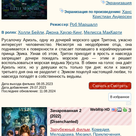
Экранизация
Ханс
Экранизация по произведению
:
Кристиан Андерсен
Роб Маршалл
Режиссер
:
Холли Бейли
Джона Хауэр-Кинг
Мелисса МакКарти
В ролях
:
,
,
Русалочку Ариэль, одну из дочерей морского царя Тритона, ужасно
интересует человечество. Несмотря на неодобрение отца, она
поднимается к поверхности и спасает попавшего в кораблекрушение
принца Эрика. Узнав об этом, Тритон приходит в ярость и навсегда
запрещает дочери покидать морское дно — этим и решает
воспользоваться морская ведьма Урсула. В обмен на голос она даёт
Ариэль ноги, но у девушки есть только три дня: если к закату
третьего дня она не разделит с Эриком поцелуй настоящей любви, то
навсегда попадёт в собственность ведьмы.
Дата выхода фильма: 08.05.2023
Скачать и Смотреть
Дата добавления: 29.07.2023
Последнее обновление: 11.08.2024
В избранное
WebRip HD
3
Зачарованная 2
(2022)
(
Disenchanted
)
Зарубежный фильм
Комедия
,
,
Мелодрама
Мюзикл
Приключения
,
,
,