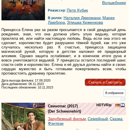
Волшебники
Петр Кубик
Режиссер
:
Наталия Джермани
Марек
В ролях
:
,
Ламбора
Элишка Крженкова
,
Принцесса Елена раз за разом просыпается в свой двадцатый день
рождения, зная, что она должна убить злую ведьму, которая
прокляла её, или найти настоящую любовь. Ведь если она этого не
сделает, королевство будет разрушено тёмной бурей, как это уже
случалось несколько раз. К счастью, принцесса защищена
магической руной, которую в детстве наложил её придворный
алхимик. Однако защита ослабевает, и в конечном итоге руна и
вовсе уничтожается ведьмой. У принцессы остался последний шанс
спасти себя и королевство. Елена и её друзья должны найти в своих
сердцах мужество и быть готовыми пожертвовать всем, чтобы
противостоять древнему проклятию.
Дата выхода фильма: 17.09.2020
Скачать и Смотреть
Дата добавления: 06.11.2023
Последнее обновление: 10.11.2023
В избранное
HDTVRip
Свинопас
(2017)
(
Der Schweinehirt
)
Зарубежный фильм
Семейный
Сказка
,
,
,
Фэнтези