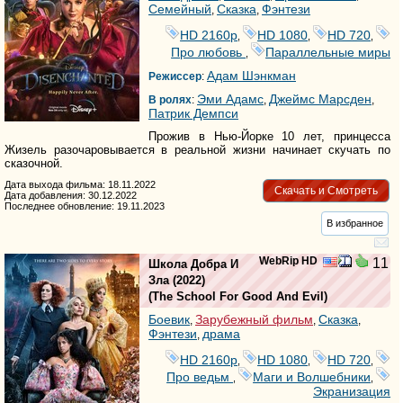
Семейный
Сказка
Фэнтези
,
,
HD 2160р
HD 1080
HD 720
,
,
,
Про любовь
Параллельные миры
,
Адам Шэнкман
Режиссер
:
Эми Адамс
Джеймс Марсден
В ролях
:
,
,
Патрик Демпси
Прожив в Нью-Йорке 10 лет, принцесса
Жизель разочаровывается в реальной жизни начинает скучать по
сказочной.
Дата выхода фильма: 18.11.2022
Скачать и Смотреть
Дата добавления: 30.12.2022
Последнее обновление: 19.11.2023
В избранное
WebRip HD
11
Школа Добра И
Зла
(2022)
(
The School For Good And Evil
)
Боевик
Зарубежный фильм
Сказка
,
,
,
Фэнтези
драма
,
HD 2160р
HD 1080
HD 720
,
,
,
Про ведьм
Маги и Волшебники
,
,
Экранизация