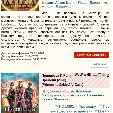
Антон Шагин
Павел Деревянко
В ролях
:
,
,
Михаил Ефремов
Иван - не царевич, не богатырь, не
красавец, а старшие братья и вовсе его дураком считают. Но всё
меняется, когда у Ивана появляется друг и верный помощник - Конёк-
Горбунок. Пусть он ростом невелик, зато умный и смелый. С таким
другом никакой враг не страшен. Ну, почти никакой. С таким
помощником и ничего невозможного нет. Ну, почти, нет. Ивану с
Коньком предстоит проверить свою дружбу на прочность,
столкнуться с коварным противником, преодолеть невероятные
испытания и встретить такую любовь, ради которой стоит рискнуть
всем. Ну, почти всем.
Дата выхода фильма: 22.10.2020
Скачать и Смотреть
Дата добавления: 01.04.2021
Последнее обновление: 06.12.2021
В избранное
WebRip HD
2
Принцесса И Руна
Времени
(2020)
(
Princezna Zakletá V Case
)
Зарубежный фильм
Комедия
,
,
Мелодрама
Приключения
Семейный
,
,
,
Сказка
Фэнтези
,
HD 1080
Про ведьм
Про
,
,
путешествия во времени
Маги и
,