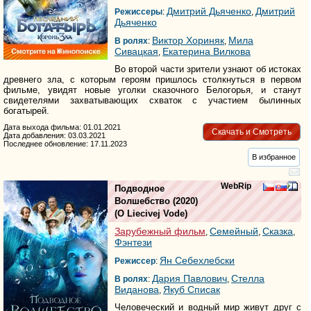
Дмитрий Дьяченко
Дмитрий
Режиссеры
:
,
Дьяченко
Виктор Хориняк
Мила
В ролях
:
,
Сивацкая
Екатерина Вилкова
,
Во второй части зрители узнают об истоках
древнего зла, с которым героям пришлось столкнуться в первом
фильме, увидят новые уголки сказочного Белогорья, и станут
свидетелями захватывающих схваток с участием былинных
богатырей.
Дата выхода фильма: 01.01.2021
Скачать и Смотреть
Дата добавления: 03.03.2021
Последнее обновление: 17.11.2023
В избранное
WebRip
Подводное
Волшебство
(2020)
(
O Liecivej Vode
)
Зарубежный фильм
Семейный
Сказка
,
,
,
Фэнтези
Ян Себехлебски
Режиссер
:
Дария Павлович
Стелла
В ролях
:
,
Виданова
Якуб Списак
,
Человеческий и водный мир живут друг с