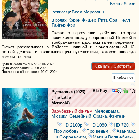
Волшебники
Влад Марсавин
Режиссер
:
Кэрри Фишер
Рита Ора
Нелл
В ролях
:
,
,
Тайгер Фри
Сказка о взрослении, действие которой
происходит между современной Италией и
воображаемым царством за ее пределами.
Сюжет рассказывает о Вайолет, наивной и любознательной 12-
летней девочке и захватывающем путешествии, которое навсегда
изменит ее мир.
Дата выхода фильма: 23.06.2023
Скачать и Смотреть
Дата добавления: 22.08.2023
Последнее обновление: 10.01.2024
В избранное
Blu-Ray
13
Русалочка
(2023)
(
The Little
Mermaid
)
Зарубежный фильм
Мелодрама
,
,
Мюзикл
Семейный
Сказка
Фэнтези
,
,
,
HD 2160р
HD 1080
HD 720
,
,
,
Про любовь
Про ведьм
Авангард
,
,
и Сюрреализм
Маги и Волшебники
,
,