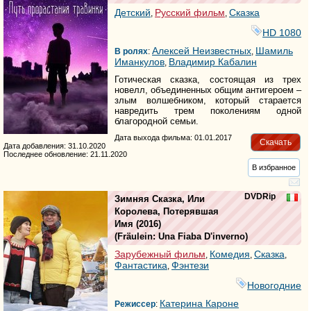
Детский
Русский фильм
Сказка
,
,
HD 1080
Алексей Неизвестных
Шамиль
В ролях
:
,
Иманкулов
Владимир Кабалин
,
Готическая сказка, состоящая из трех
новелл, объединенных общим антигероем –
злым волшебником, который старается
навредить трем поколениям одной
благородной семьи.
Дата выхода фильма: 01.01.2017
Скачать
Дата добавления: 31.10.2020
Последнее обновление: 21.11.2020
В избранное
DVDRip
Зимняя Сказка, Или
Королева, Потерявшая
Имя
(2016)
(
Fräulein: Una Fiaba D'inverno
)
Зарубежный фильм
Комедия
Сказка
,
,
,
Фантастика
Фэнтези
,
Новогодние
Катерина Кароне
Режиссер
: