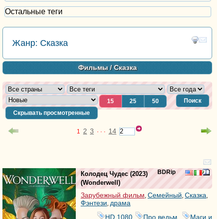
Остальные теги
Жанр: Сказка
Фильмы
/ Сказка
Поиск
15
25
50
Скрывать просмотренные
2
3
14
1
· · ·
BDRip
Колодец Чудес
(2023)
(
Wonderwell
)
Зарубежный фильм
Семейный
Сказка
,
,
,
Фэнтези
драма
,
HD 1080
Про ведьм
Маги и
,
,