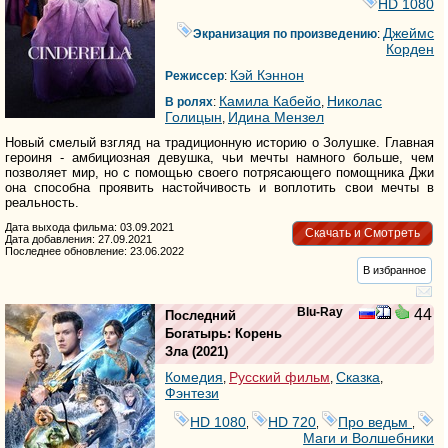
HD 1080
Джеймс
Экранизация по произведению
:
Корден
Кэй Кэннон
Режиссер
:
Камила Кабейо
Николас
В ролях
:
,
Голицын
Идина Мензел
,
Новый смелый взгляд на традиционную историю о Золушке. Главная
героиня - амбициозная девушка, чьи мечты намного больше, чем
позволяет мир, но с помощью своего потрясающего помощника Джи
она способна проявить настойчивость и воплотить свои мечты в
реальность.
Дата выхода фильма: 03.09.2021
Скачать и Смотреть
Дата добавления: 27.09.2021
Последнее обновление: 23.06.2022
В избранное
Blu-Ray
44
Последний
Богатырь: Корень
Зла
(2021)
Комедия
Русский фильм
Сказка
,
,
,
Фэнтези
HD 1080
HD 720
Про ведьм
,
,
,
Маги и Волшебники