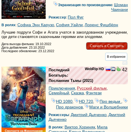
Шоман
Экранизация по произведению
:
Чаинани
Пол Фиг
Режиссер
:
Софиа Энн Карузо
София Уайли
Лоренс Фишбёрн
В ролях
:
,
,
Лучшие подруги Софи и Агата учатся в заколдованном учреждении,
где дети становятся сказочными героями или злодеями.
Дата выхода фильма: 19.10.2022
Скачать и Смотреть
Дата добавления: 23.10.2022
Последнее обновление: 23.12.2022
В избранное
WebRip HD
42
Последний
Богатырь:
Посланник Тьмы
(2021)
Приключения
Русский фильм
,
,
Семейный
Сказка
Фэнтези
,
,
HD 1080
HD 720
Про ведьм
,
,
,
Про драконов
Маги и Волшебники
,
Дмитрий Дьяченко
Дмитрий
Режиссеры
:
,
Дьяченко
Виктор Хориняк
Мила
В ролях
:
,
Сивацкая
Елена Валюшкина