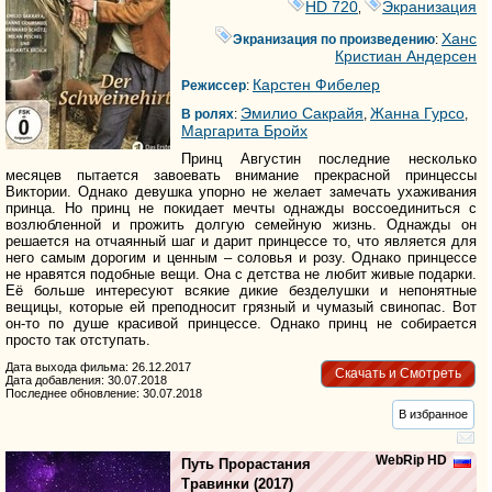
HD 720
Экранизация
,
Ханс
Экранизация по произведению
:
Кристиан Андерсен
Карстен Фибелер
Режиссер
:
Эмилио Сакрайя
Жанна Гурсо
В ролях
:
,
,
Маргарита Бройх
Принц Августин последние несколько
месяцев пытается завоевать внимание прекрасной принцессы
Виктории. Однако девушка упорно не желает замечать ухаживания
принца. Но принц не покидает мечты однажды воссоединиться с
возлюбленной и прожить долгую семейную жизнь. Однажды он
решается на отчаянный шаг и дарит принцессе то, что является для
него самым дорогим и ценным – соловья и розу. Однако принцессе
не нравятся подобные вещи. Она с детства не любит живые подарки.
Её больше интересуют всякие дикие безделушки и непонятные
вещицы, которые ей преподносит грязный и чумазый свинопас. Вот
он-то по душе красивой принцессе. Однако принц не собирается
просто так отступать.
Дата выхода фильма: 26.12.2017
Скачать и Смотреть
Дата добавления: 30.07.2018
Последнее обновление: 30.07.2018
В избранное
WebRip HD
Путь Прорастания
Травинки
(2017)