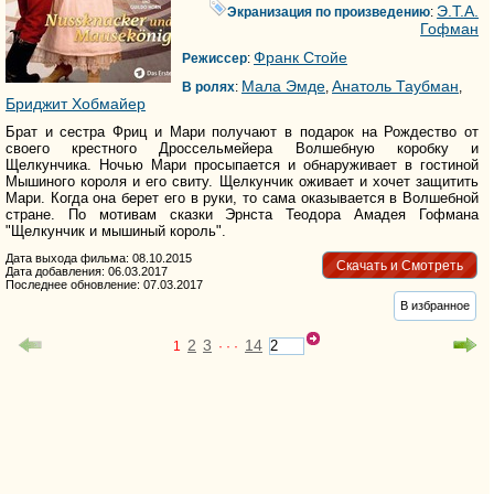
Э.Т.А.
Экранизация по произведению
:
Гофман
Франк Стойе
Режиссер
:
Мала Эмде
Анатоль Таубман
В ролях
:
,
,
Бриджит Хобмайер
Брат и сестра Фриц и Мари получают в подарок на Рождество от
своего крестного Дроссельмейера Волшебную коробку и
Щелкунчика. Ночью Мари просыпается и обнаруживает в гостиной
Мышиного короля и его свиту. Щелкунчик оживает и хочет защитить
Мари. Когда она берет его в руки, то сама оказывается в Волшебной
стране. По мотивам сказки Эрнста Теодора Амадея Гофмана
"Щелкунчик и мышиный король".
Дата выхода фильма: 08.10.2015
Скачать и Смотреть
Дата добавления: 06.03.2017
Последнее обновление: 07.03.2017
В избранное
2
3
14
1
· · ·