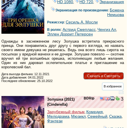
HD 1080
HD 720
Экранизация
,
,
Божена
Экранизация по произведению
:
Немцова
Сесиль А. Мосли
Режиссер
:
Астрид Смепласс
Ченгиз Ал
В ролях
:
,
,
Эллен Доррит Петерсен
Однажды в заснеженном лесу Золушка встретила прекрасного
принца. Они понравились друг другу с первого взгляда, но назвать
своего имени девушка не решилась. Ведь она всего лишь сирота на
посылках у вредной мачехи и ее дочери. Золушке повезло — охотник
вручил ей три волшебных орешка, исполняющих любые желания.
Один из них даровал ослепительное платье и приглашение на
королевский бал.
Дата выхода фильма: 12.11.2021
Скачать и Смотреть
Дата добавления: 04.01.2022
Последнее обновление: 25.10.2022
В избранное
BDRip
3
Золушка
(2021)
(
Cinderella
)
Зарубежный фильм
Комедия
,
,
Мелодрама
Мюзикл
Семейный
Сказка
,
,
,
,
Фэнтези