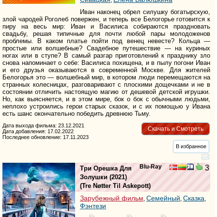
,
Иван наконец обрел силушку богатырскую,
злой чародей Роголеб повержен, и теперь все Белогорье готовится к
пиру на весь мир: Иван и Василиса собираются праздновать
свадьбу, решая типичные для почти любой пары молодоженов
проблемы. В каком платье пойти под венец невесте? Кольца —
простые или волшебные? Свадебное путешествие — на куриных
ногах или в ступе? В самый разгар приготовлений к празднику зло
снова напоминает о себе: Василиса похищена, и в пылу погони Иван
и его друзья оказываются в современной Москве. Для жителей
Белогорья это — волшебный мир, в котором люди перемещаются на
странных колесницах, разговаривают с плоскими дощечками и не в
состоянии отличить настоящую магию от дешевой детской игрушки.
Но, как выясняется, и в этом мире, бок о бок с обычными людьми,
неплохо устроились герои старых сказок, и с их помощью у Ивана
есть шанс окончательно победить древнюю Тьму.
Дата выхода фильма: 23.12.2021
Скачать и Смотреть
Дата добавления: 17.02.2022
Последнее обновление: 17.11.2023
В избранное
Blu-Ray
3
Три Орешка Для
Золушки
(2021)
(
Tre Nøtter Til Askepott
)
Зарубежный фильм
Семейный
Сказка
,
,
,
Фэнтези