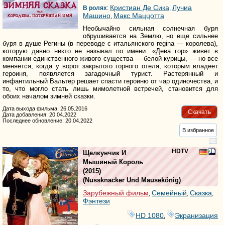
Кристиан Де Сика
Лучиа
В ролях
:
,
Машино
Макс Маццотта
,
Необычайно сильная солнечная буря
обрушивается на Землю, но еще сильнее
буря в душе Регины (в переводе с итальянского regina — королева),
которую давно никто не называл по имени. «Дева гор» живет в
компании единственного живого существа — белой курицы, — но все
меняется, когда у ворот закрытого горного отеля, которым владеет
героиня, появляется загадочный турист. Растерянный и
инфантильный Вальтер решает спасти героиню от чар одиночества, и
то, что могло стать лишь мимолетной встречей, становится для
обоих началом зимней сказки.
Дата выхода фильма: 26.05.2016
Скачать
Дата добавления: 20.04.2022
Последнее обновление: 20.04.2022
В избранное
HDTV
Щелкунчик И
Мышиный Король
(2015)
(
Nussknacker Und Mausekönig
)
Зарубежный фильм
Семейный
Сказка
,
,
,
Фэнтези
HD 1080
Экранизация
,