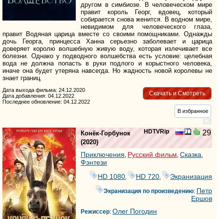
другом в симбиозе. В человеческом мире
правит король Георг, вдовец, который
собирается снова женится. В водном мире,
невидимом для человеческого глаза,
правит Водяная царица вместе со своими помощниками. Однажды
дочь Георга, принцесса Ханна серьезно заболевает и царица
доверяет королю волшебную живую воду, которая излечивает все
болезни. Однако у подводного волшебства есть условие: целебная
вода не должна попасть в руки подлого и корыстного человека,
иначе она будет утеряна навсегда. Но жадность новой королевы не
знает границ.
Дата выхода фильма: 24.12.2020
Скачать и Смотреть
Дата добавления: 04.12.2022
Последнее обновление: 04.12.2022
В избранное
HDTVRip
29
Конёк-Горбунок
(2020)
Приключения
Русский фильм
Сказка
,
,
,
Фэнтези
HD 1080
HD 720
Экранизация
,
,
Петр
Экранизация по произведению
:
Ершов
Олег Погодин
Режиссер
: