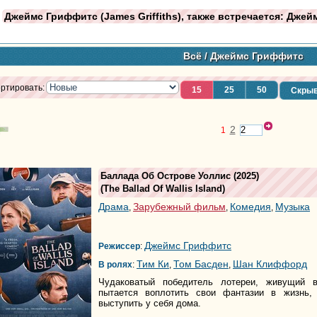
Джеймс Гриффитс (James Griffiths), также встречается: Дже
Всё
/ Джеймс Гриффитс
ртировать:
15
25
50
Скрыв
2
1
Баллада Об Острове Уоллис
(2025)
(
The Ballad Of Wallis Island
)
Драма
Зарубежный фильм
Комедия
Музыка
,
,
,
Джеймс Гриффитс
Режиссер
:
Тим Ки
Том Басден
Шан Клиффорд
В ролях
:
,
,
Чудаковатый победитель лотереи, живущий в
пытается воплотить свои фантазии в жизнь,
выступить у себя дома.