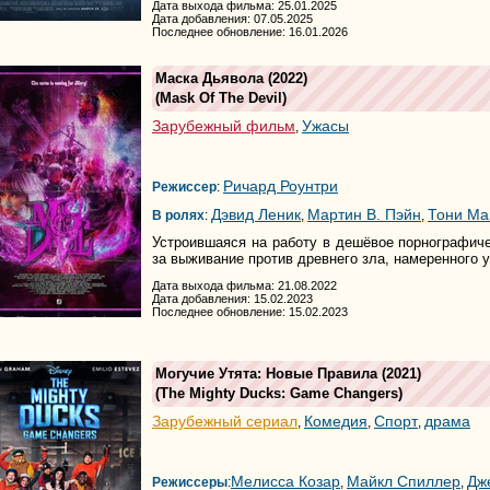
Дата выхода фильма: 25.01.2025
Дата добавления: 07.05.2025
Последнее обновление: 16.01.2026
Маска Дьявола
(2022)
(
Mask Of The Devil
)
Зарубежный фильм
Ужасы
,
Ричард Роунтри
Режиссер
:
Дэвид Леник
Мартин В. Пэйн
Тони Ма
В ролях
:
,
,
Устроившаяся на работу в дешёвое порнографич
за выживание против древнего зла, намеренного у
Дата выхода фильма: 21.08.2022
Дата добавления: 15.02.2023
Последнее обновление: 15.02.2023
Могучие Утята: Новые Правила
(2021)
(
The Mighty Ducks: Game Changers
)
Зарубежный сериал
Комедия
Спорт
драма
,
,
,
Мелисса Козар
Майкл Спиллер
Дж
Режиссеры
:
,
,