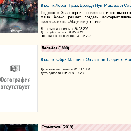
Лорен Грэм
Брэйди Нун
Максвелл Си
В ролях
:
,
,
Подросток Эван терпит поражение, и его выгоняю
мама Алекс решает создать альтернативную
противостоять «Могучим утятам».
Дата выхода фильма: 26.03.2021
Дата добавления: 31.05.2021
Последнее обновление: 31.05.2021
Делайла
(1800)
Обри Мэннинг
Эшлин Би
Гэбриел Ма
В ролях
:
,
,
Дата выхода фильма: 01.01.1800
Дата добавления: 24.07.2023
Стамптаун
(2019)