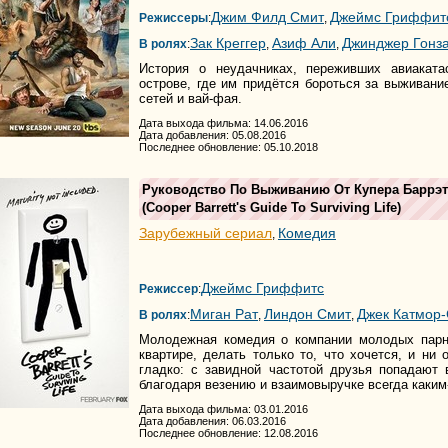
Джим Филд Смит
Джеймс Гриффит
Режиссеры
:
,
Зак Креггер
Азиф Али
Джинджер Гонза
В ролях
:
,
,
История о неудачниках, переживших авиакат
острове, где им придётся бороться за выживани
сетей и вай-фая.
Дата выхода фильма: 14.06.2016
Дата добавления: 05.08.2016
Последнее обновление: 05.10.2018
Руководство По Выживанию От Купера Баррэт
(
Cooper Barrett's Guide To Surviving Life
)
Зарубежный сериал
Комедия
,
Джеймс Гриффитс
Режиссер
:
Миган Рат
Линдон Смит
Джек Катмор-
В ролях
:
,
,
Молодежная комедия о компании молодых парн
квартире, делать только то, что хочется, и ни 
гладко: с завидной частотой друзья попадают
благодаря везению и взаимовыручке всегда каким
Дата выхода фильма: 03.01.2016
Дата добавления: 06.03.2016
Последнее обновление: 12.08.2016