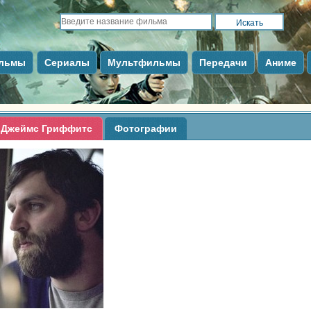
льмы
Сериалы
Мультфильмы
Передачи
Аниме
Джеймс Гриффитс
Фотографии