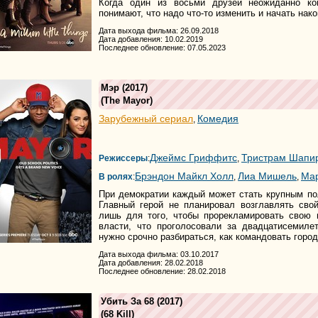
Когда один из восьми друзей неожиданно ко
понимают, что надо что-то изменить и начать нак
Дата выхода фильма: 26.09.2018
Дата добавления: 10.02.2019
Последнее обновление: 07.05.2023
Мэр
(2017)
(
The Mayor
)
Зарубежный сериал
Комедия
,
Джеймс Гриффитс
Тристрам Шапи
Режиссеры
:
,
Брэндон Майкл Холл
Лиа Мишель
Мар
В ролях
:
,
,
При демократии каждый может стать крупным пол
Главный герой не планировал возглавлять сво
лишь для того, чтобы прорекламировать свою 
власти, что проголосовали за двадцатисемиле
нужно срочно разбираться, как командовать горо
Дата выхода фильма: 03.10.2017
Дата добавления: 28.02.2018
Последнее обновление: 28.02.2018
Убить За 68
(2017)
(
68 Kill
)