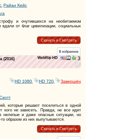
с
Райан Кейс
,
га
астрофу и очутившихся на необитаемом
е вдали от благ цивилизации, социальных
Скачать и Смотреть
В избранное
WebRip HD
3
а
(2016)
HD 1080
HD 720
Завершён
,
,
Скотт
ей, которые решают поселиться в одной
от кого не зависеть. Правда, не все идет
 в нелепые и даже опасные ситуации, но
-то образом из них выпутываются.
Скачать и Смотреть