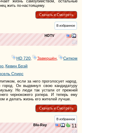
нчает жизнь самоубийством, остальные
онец жить по-настоящему.
Скачать и Смотреть
В избранное
HDTV
HD 720
Завершён
Ситком
,
,
ро
Кевин Брэй
,
сель Спирс
итиком, если за него проголосует народ.
й город. Он выдвинул свою кандидатуру
музыку. Но люди так устали от прежней
тнего чернокожего рэпера. И теперь ему
дом и делать жизнь его жителей лучше.
Скачать и Смотреть
В избранное
Blu-Ray
11