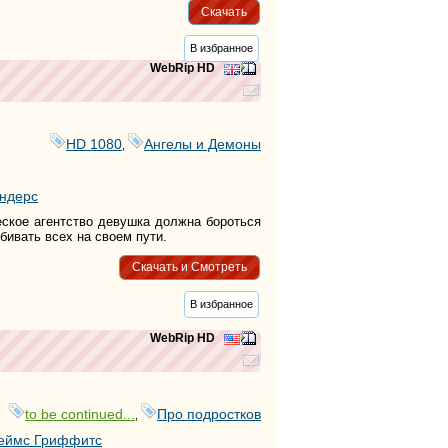
Скачать
В избранное
WebRip HD
HD 1080
Ангелы и Демоны
,
ндерс
еское агентство девушка должна бороться
бивать всех на своем пути.
Скачать и Смотреть
В избранное
WebRip HD
to be continued...
Про подростков
,
еймс Гриффитс