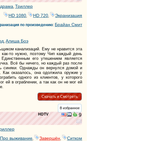
драма
Триллер
,
HD 1080
HD 720
Экранизация
,
,
Брайан Смит
ранизация по произведению
:
рд
Алиша Боэ
,
ьщиком канализаций. Ему не нравится эта
ь как-то нужно, поэтому Чип каждый день
. Единственным его утешением является
чка. Всё бы ничего, но каждый раз после
сь синяки. Однажды он вернулся домой и
. Как оказалось, она одолжила оружие у
ограбить одного из клиентов, у которого
г ей в ограблении, а так как он не мог ей
е.
Скачать и Смотреть
В избранное
HDTV
9
риллер
Про выживание
Завершён
Ситком
,
,