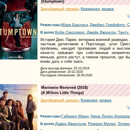
(
Stumptown
)
Зарубежный сериал
Криминал
драма
,
,
Марк Баклэнд
Джеймс Гриффитс
С
Режиссеры
:
,
,
Коби Смолдерс
Джейк Джонсон
Танту
В ролях
:
,
,
История Декс Парио, ветерана военной разведки,
частным детективом в Портленде, штат Орег
проблемы, находит пропавших людей и выслеж
начисто забывает про собственные неприятно
меньше, долги растут, а темное прошлое, где б
вновь дать о себе знать.
Дата выхода фильма: 25.10.2019
Дата добавления: 20.02.2020
Последнее обновление: 28.09.2020
Миллион Мелочей
(2018)
(
A Million Little Things
)
Зарубежный сериал
Комедия
драма
,
,
Гэбриел Манн
Нина Лопес-Коррад
Режиссеры
:
,
Дэвид Джинтоли
Романи Малко
Эллис
В ролях
:
,
,