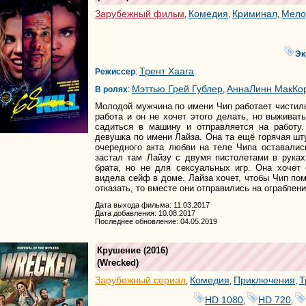
Зарубежный фильм
Комедия
Криминал
Мело
,
,
,
Эк
Трент Хаага
Режиссер
:
Мэттью Грей Гублер
АннаЛинн МакКо
В ролях
:
,
Молодой мужчина по имени Чип работает чистил
работа и он не хочет этого делать, но выживат
садиться в машину и отправляется на работу
девушка по имени Лайза. Она та ещё горячая шту
очередного акта любви на теле Чипа оставали
застал там Лайзу с двумя пистолетами в руках
брата, но не для сексуальных игр. Она хочет 
видела сейф в доме. Лайза хочет, чтобы Чип помо
отказать, то вместе они отправились на ограблени
Дата выхода фильма: 11.03.2017
Дата добавления: 10.08.2017
Последнее обновление: 04.05.2019
Крушение
(2016)
(
Wrecked
)
Зарубежный сериал
Комедия
Приключения
Т
,
,
,
HD 1080
HD 720
,
,