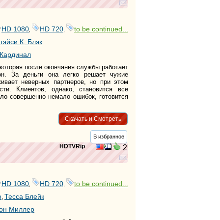
HD 1080
HD 720
to be continued...
,
,
тэйси К. Блэк
 Кардинал
 которая после окончания службы работает
он. За деньги она легко решает чужие
ивает неверных партнеров, но при этом
сти. Клиентов, однако, становится все
ыло совершенно немало ошибок, готовится
Скачать и Смотреть
В избранное
HDTVRip
2
HD 1080
HD 720
to be continued...
,
,
о
Тесса Блейк
,
он Миллер