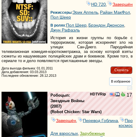
HD 720
Завершён
,
Эрик Аппель
Райан МакФол
Режиссеры
:
,
,
Пол Шеер
Пол Шеер
Брэндон Джонсон
В ролях
:
,
,
Джун Рафаэль
История из жизни группы по борьбе с
терроризмом, которая искореняет зло на
улицах Сан-Диего. Пародийная
телевизионная комедия-короткометражка, за основу которой взяты
сюжеты из нашумевших полицейских драм и боевиков. Кроме того, в
сериале то и дело появляются приглашенные звезды.
Дата выхода фильма: 01.01.2011
Скачать
Дата добавления: 03.03.2013
Последнее обновление: 28.12.2013
В избранное
HDTVRip
17
Робоцып:
Звездные Войны
(2007)
(
Robot Chicken: Star Wars
)
Завершён
Перевод Гоблина
Про
,
,
космос
Для взрослых
Зарубежные
,