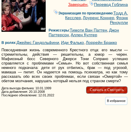
Завершён
Перевод Гоблина
,
Тодд А.
Экранизация по произведению
:
Кесслер
Лоуренс Коннер
Фрэнк
,
,
Рензулли
Тимоти Ван Паттен
Джон
Режиссеры
:
,
Паттерсон
Аллен Култер
,
Джеймс Гандольфини
Иди Фалько
Лоррейн Бракко
В ролях
:
,
,
Повседневная жизнь современного Крестного отца: его мысли —
стремительны, действия — решительны, а юмор — черен.
Мафиозный босс Северного Джерси Тони Сопрано успешно
справляется с проблемами «Семьи». Но вот собственная семья
немного подкачала: дети от рук отбились, брак — под угрозой,
мамаша — пилит. Он надеется на помощь психиатра, но как тому
рассказать обо всех своих проблемах, если связан «Омертой» —
обетом молчания, нарушать который нельзя под страхом смерти?
Дата выхода фильма: 10.01.1999
Скачать и Смотреть
Дата добавления: 20.10.2008
Последнее обновление: 12.01.2022
В избранное