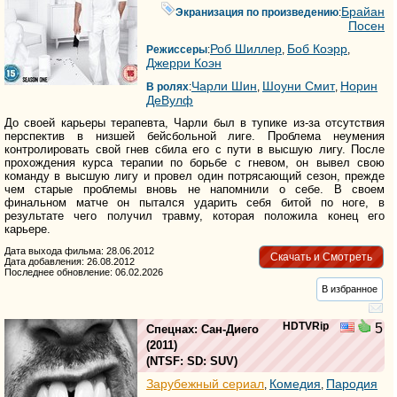
Брайан
Экранизация по произведению
:
Посен
Роб Шиллер
Боб Коэрр
Режиссеры
:
,
,
Джерри Коэн
Чарли Шин
Шоуни Смит
Норин
В ролях
:
,
,
ДеВулф
До своей карьеры терапевта, Чарли был в тупике из-за отсутствия
перспектив в низшей бейсбольной лиге. Проблема неумения
контролировать свой гнев сбила его с пути в высшую лигу. После
прохождения курса терапии по борьбе с гневом, он вывел свою
команду в высшую лигу и провел один потрясающий сезон, прежде
чем старые проблемы вновь не напомнили о себе. В своем
финальном матче он пытался ударить себя битой по ноге, в
результате чего получил травму, которая положила конец его
карьере.
Дата выхода фильма: 28.06.2012
Скачать и Смотреть
Дата добавления: 26.08.2012
Последнее обновление: 06.02.2026
В избранное
HDTVRip
5
Спецнах: Сан-Диего
(2011)
(
NTSF: SD: SUV
)
Зарубежный сериал
Комедия
Пародия
,
,