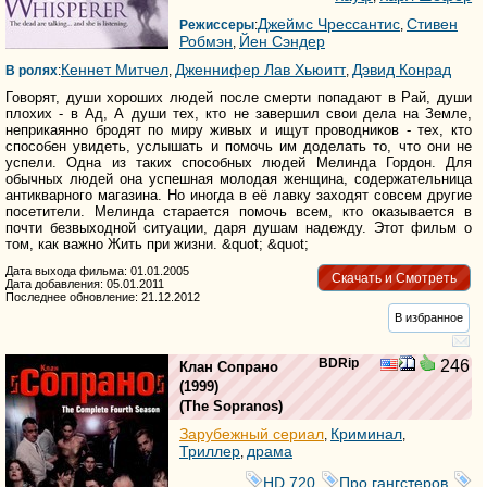
Джеймс Чрессантис
Стивен
Режиссеры
:
,
Робмэн
Йен Сэндер
,
Кеннет Митчел
Дженнифер Лав Хьюитт
Дэвид Конрад
В ролях
:
,
,
Говорят, души хороших людей после смерти попадают в Рай, души
плохих - в Ад, А души тех, кто не завершил свои дела на Земле,
неприкаянно бродят по миру живых и ищут проводников - тех, кто
способен увидеть, услышать и помочь им доделать то, что они не
успели. Одна из таких способных людей Мелинда Гордон. Для
обычных людей она успешная молодая женщина, содержательница
антикварного магазина. Но иногда в её лавку заходят совсем другие
посетители. Мелинда старается помочь всем, кто оказывается в
почти безвыходной ситуации, даря душам надежду. Этот фильм о
том, как важно Жить при жизни. &quot; &quot;
Дата выхода фильма: 01.01.2005
Скачать и Смотреть
Дата добавления: 05.01.2011
Последнее обновление: 21.12.2012
В избранное
BDRip
246
Клан Сопрано
(1999)
(
The Sopranos
)
Зарубежный сериал
Криминал
,
,
Триллер
драма
,
HD 720
Про гангстеров
,
,