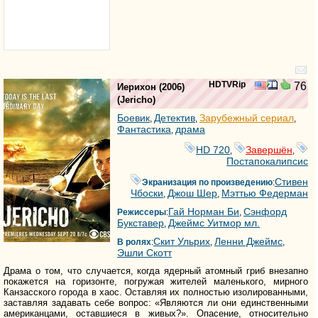
HDTVRip
76
Иерихон
(2006)
(
Jericho
)
Боевик
Детектив
Зарубежный сериал
,
,
,
Фантастика
драма
,
HD 720
Завершён
,
,
Постапокалипсис
Стивен
Экранизация по произведению
:
Чбоски
Джош Шер
Мэттью Федерман
,
,
Гай Норман Би
Сэнфорд
Режиссеры
:
,
Букставер
Джеймс Уитмор мл.
,
Скит Ульрих
Ленни Джеймс
В ролях
:
,
,
Эшли Скотт
Драма о том, что случается, когда ядерный атомный гриб внезапно
покажется на горизонте, погружая жителей маленького, мирного
Канзасского города в хаос. Оставляя их полностью изолированными,
заставляя задавать себе вопрос: «Являются ли они единственными
американцами, оставшиеся в живых?». Опасение, относительно