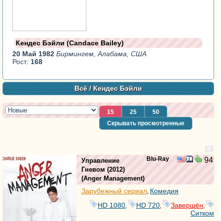
Кендес Бэйли (Candace Bailey)
20 Май 1982
Бирмингем, Алабама, США
Рост:
168
Всё
/ Кендес Бэйли
15
25
50
Скрывать просмотренные
Blu-Ray
94
Управление
Гневом
(2012)
(
Anger Management
)
Зарубежный сериал
Комедия
,
HD 1080
HD 720
Завершён
,
,
,
Ситком