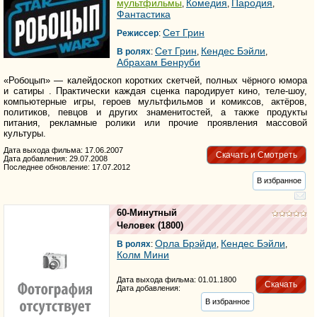
мультфильмы
Комедия
Пародия
,
,
,
Фантастика
Сет Грин
Режиссер
:
Сет Грин
Кендес Бэйли
В ролях
:
,
,
Абрахам Бенруби
«Робоцып» — калейдоскоп коротких скетчей, полных чёрного юмора
и сатиры . Практически каждая сценка пародирует кино, теле-шоу,
компьютерные игры, героев мультфильмов и комиксов, актёров,
политиков, певцов и других знаменитостей, а также продукты
питания, рекламные ролики или прочие проявления массовой
культуры.
Дата выхода фильма: 17.06.2007
Скачать и Смотреть
Дата добавления: 29.07.2008
Последнее обновление: 17.07.2012
В избранное
60-Минутный
Человек
(1800)
Орла Брэйди
Кендес Бэйли
В ролях
:
,
,
Колм Мини
Дата выхода фильма: 01.01.1800
Скачать
Дата добавления:
В избранное