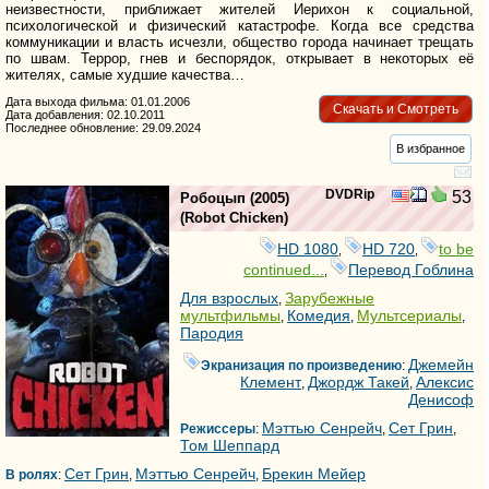
неизвестности, приближает жителей Иерихон к социальной,
психологической и физический катастрофе. Когда все средства
коммуникации и власть исчезли, общество города начинает трещать
по швам. Террор, гнев и беспорядок, открывает в некоторых её
жителях, самые худшие качества…
Дата выхода фильма: 01.01.2006
Скачать и Смотреть
Дата добавления: 02.10.2011
Последнее обновление: 29.09.2024
В избранное
DVDRip
53
Робоцып
(2005)
(
Robot Chicken
)
HD 1080
HD 720
to be
,
,
continued...
Перевод Гоблина
,
Для взрослых
Зарубежные
,
мультфильмы
Комедия
Мультсериалы
,
,
,
Пародия
Джемейн
Экранизация по произведению
:
Клемент
Джордж Такей
Алексис
,
,
Денисоф
Мэттью Сенрейч
Сет Грин
Режиссеры
:
,
,
Том Шеппард
Сет Грин
Мэттью Сенрейч
Брекин Мейер
В ролях
:
,
,