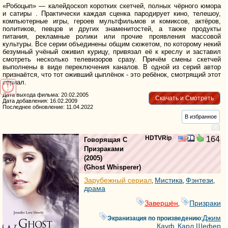
«Робоцып» — калейдоскоп коротких скетчей, полных чёрного юмора
и сатиры . Практически каждая сценка пародирует кино, телешоу,
компьютерные игры, героев мультфильмов и комиксов, актёров,
политиков, певцов и других знаменитостей, а также продукты
питания, рекламные ролики или прочие проявления массовой
культуры. Все серии объединены общим сюжетом, по которому некий
безумный учёный оживил курицу, привязал её к креслу и заставил
смотреть несколько телевизоров сразу. Причём смены скетчей
выполнены в виде переключения каналов. В одной из серий автор
признаётся, что тот оживший цыплёнок - это ребёнок, смотрящий этот
сериал.
Дата выхода фильма: 20.02.2005
Скачать и Смотреть
Дата добавления: 16.02.2009
Последнее обновление: 11.04.2022
В избранное
HDTVRip
164
Говорящая С
Призраками
(2005)
(
Ghost Whisperer
)
Зарубежный сериал
Мистика
Фэнтези
,
,
,
драма
Завершён
Призраки
,
Джим
Экранизация по произведению
:
Кауф
Карл Шефер
,