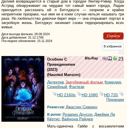
Делией возвращаются в старый дом в городке Уинтер-Ривер. Когда
Астрид обнаруживает на чердаке тот самый макет города, Лидии
приходится рассказать ей о Битлджусе — озорном и крайне
неприятном призраке, чье имя ни в коем случае нельзя называть три
раза. Но любопытство девочки берет верх — она открывает портал в
загробную жизнь. Битлджус начинает снова терроризировать всех
живых.
Дата выхода фильма: 28.08.2024
Скачать
Дата добавления: 31.12.1799
Последнее обновление: 15.11.2024
В избранное
Blu-Ray
23
Особняк С
Привидениями
(2023)
(
Haunted Mansion
)
Детектив
Зарубежный фильм
Комедия
,
,
,
Семейный
Фэнтези
,
HD 2160р
HD 1080
HD 720
,
,
,
Призраки
Джастин Симиен
Режиссер
:
Розарио Доусон
Джейми Ли
В ролях
:
,
Кёртис
Вайнона Райдер
,
Мать-одиночка Габби с восьмилетним