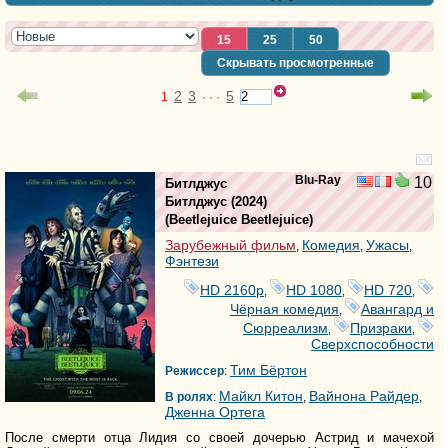
15
25
50
Скрывать просмотренные
2
3
5
1
· · ·
Blu-Ray
10
Битлджус
Битлджуc
(2024)
(
Beetlejuice Beetlejuice
)
Зарубежный фильм
Комедия
Ужасы
,
,
,
Фэнтези
HD 2160р
HD 1080
HD 720
,
,
,
Чёрная комедия
Авангард и
,
Сюрреализм
Призраки
,
,
Сверхспособности
Тим Бёртон
Режиссер
:
Майкл Китон
Вайнона Райдер
В ролях
:
,
,
Дженна Ортега
После смерти отца Лидия со своей дочерью Астрид и мачехой