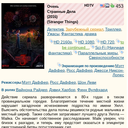
HDTV
453
Очень
Странные Дела
(2016)
(
Stranger Things
)
Детектив
Зарубежный сериал
Триллер
,
,
,
Ужасы
Фантастика
драма
,
,
HD 2160р
HD 1080
HD 720
to
,
,
,
be continued...
Sci-Fi (Научная
,
фантастика)
Параллельные миры
,
,
Сверхспособности
Мэтт
Экранизация по произведению
:
Даффер
Росс Даффер
Джесси Никсон-
,
,
Лопес
Мэтт Даффер
Росс Даффер
Шон Леви
Режиссеры
:
,
,
Вайнона Райдер
Дэвид Харбор
Финн Вулфхард
В ролях
:
,
,
Действие сериала разворачивается в 80-х годах в тихом
провинциальном городке. Благоприятное течение местной жизни
нарушает загадочное исчезновение подростка по имени Уилл.
Выяснить обстоятельства дела полны решимости родные мальчика и
местный шериф. Также события затрагивают лучшего друга Уилла —
Майка. Он начинает собственное расследование. Майк уверен, что
близок к разгадке, и теперь ему предстоит оказаться в эпицентре
ожесточенной битвы потусторонних сил.