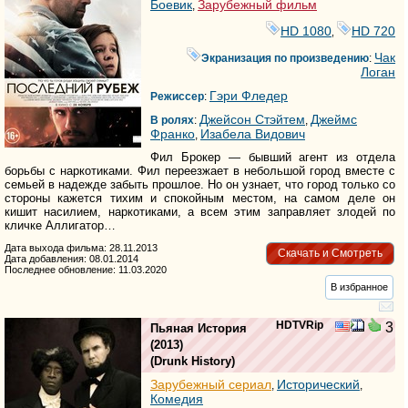
Боевик
Зарубежный фильм
,
HD 1080
HD 720
,
Чак
Экранизация по произведению
:
Логан
Гэри Фледер
Режиссер
:
Джейсон Стэйтем
Джеймс
В ролях
:
,
Франко
Изабела Видович
,
Фил Брокер — бывший агент из отдела
борьбы с наркотиками. Фил переезжает в небольшой город вместе с
семьей в надежде забыть прошлое. Но он узнает, что город только со
стороны кажется тихим и спокойным местом, на самом деле он
кишит насилием, наркотиками, а всем этим заправляет злодей по
кличке Аллигатор…
Дата выхода фильма: 28.11.2013
Скачать и Смотреть
Дата добавления: 08.01.2014
Последнее обновление: 11.03.2020
В избранное
HDTVRip
3
Пьяная История
(2013)
(
Drunk History
)
Зарубежный сериал
Исторический
,
,
Комедия