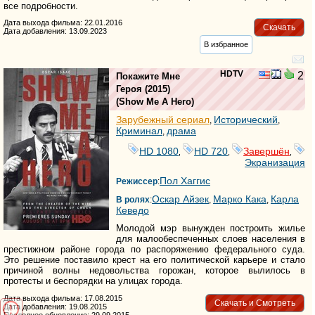
все подробности.
Дата выхода фильма: 22.01.2016
Скачать
Дата добавления: 13.09.2023
В избранное
HDTV
2
Покажите Мне
Героя
(2015)
(
Show Me A Hero
)
Зарубежный сериал
Исторический
,
,
Криминал
драма
,
HD 1080
HD 720
Завершён
,
,
,
Экранизация
Пол Хаггис
Режиссер
:
Оскар Айзек
Марко Кака
Карла
В ролях
:
,
,
Кеведо
Молодой мэр вынужден построить жилье
для малообеспеченных слоев населения в
престижном районе города по распоряжению федерального суда.
Это решение поставило крест на его политической карьере и стало
причиной волны недовольства горожан, которое вылилось в
протесты и беспорядки на улицах города.
Дата выхода фильма: 17.08.2015
Скачать и Смотреть
Дата добавления: 19.08.2015