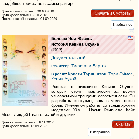
свадебное торжество в самом разгаре.
Дата выхода фильма: 30.08.2018
Скачать и Смотреть
Дата добавления: 02.10.2018
Последнее обновление: 04.09.2020
В избранное
Больше Чем Жизнь:
История Кевина Окуана
(2017)
Документальный
Тиффани Барток
Режиссер
:
Кристи Тарлингтон
Тори Эймос
В ролях
:
,
,
Кевин Аукойн
Рассказ о визажисте Кевине Окуане,
который стоит практически за всеми
узнаваемыми трендами современности. Он
разработал контуринг, ввел в моду тонкие
брови. Именно он работал со всеми яркими
моделями 90-х — Наоми Кэмпбелл, Кейт
Мосс, Линдой Евангелистой и другими.
Дата выхода фильма: 16.11.2017
Скачать
Дата добавления: 13.09.2023
В избранное