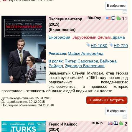
Последнее обновление: 29.09.2015
В избранное
Blu-Ray
11
Экспериментатор
(2015)
(
Experimenter
)
Биография
Зарубежный фильм
драма
,
,
HD 1080
HD 720
,
Майкл Алмерейда
Режиссер
:
Питер Сарсгаард
Вайнона
В ролях
:
,
Райдер
Эдоардо Баллерини
,
Знаменитый Стенли Милграм, отец теории
шести рукопожатий, в 1961 году провел ряд
радикальных поведенческих
экспериментов, в процессе которых
проверялась готовность обычных людей подчиняться власти.
Дата выхода фильма: 25.01.2015
Скачать и Смотреть
Дата добавления: 19.12.2015
Последнее обновление: 24.11.2016
В избранное
BDRip
2
Теркс И Кайкос
(2014)