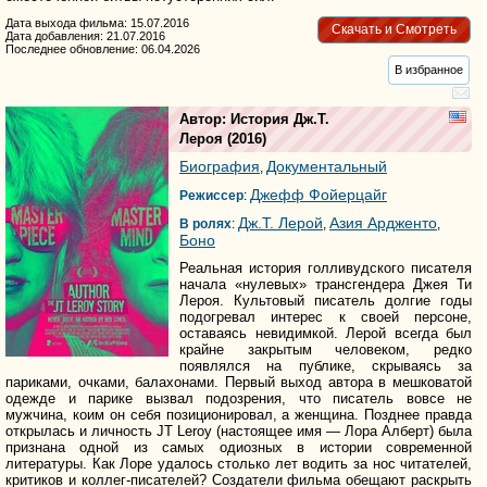
Дата выхода фильма: 15.07.2016
Скачать и Смотреть
Дата добавления: 21.07.2016
Последнее обновление: 06.04.2026
В избранное
Автор: История Дж.Т.
Лероя
(2016)
Биография
Документальный
,
Джефф Фойерцайг
Режиссер
:
Дж.Т. Лерой
Азия Ардженто
В ролях
:
,
,
Боно
Реальная история голливудского писателя
начала «нулевых» трансгендера Джея Ти
Лероя. Культовый писатель долгие годы
подогревал интерес к своей персоне,
оставаясь невидимкой. Лерой всегда был
крайне закрытым человеком, редко
появлялся на публике, скрываясь за
париками, очками, балахонами. Первый выход автора в мешковатой
одежде и парике вызвал подозрения, что писатель вовсе не
мужчина, коим он себя позиционировал, а женщина. Позднее правда
открылась и личность JT Leroy (настоящее имя — Лора Алберт) была
признана одной из самых одиозных в истории современной
литературы. Как Лоре удалось столько лет водить за нос читателей,
критиков и коллег-писателей? Создатели фильма обещают раскрыть