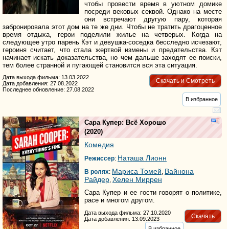
чтобы провести время в уютном домике
посреди вековых секвой. Однако на месте
они встречают другую пару, которая
забронировала этот дом на те же дни. Чтобы не тратить драгоценное
время отдыха, герои поделили жилье на четверых. Когда на
следующее утро парень Кэт и девушка-соседка бесследно исчезают,
героиня считает, что стала жертвой измены и предательства. Кэт
начинает искать доказательства, но чем дальше заходят ее поиски,
тем более странной и пугающей становится вся эта ситуация.
Дата выхода фильма: 13.03.2022
Скачать и Смотреть
Дата добавления: 27.08.2022
Последнее обновление: 27.08.2022
В избранное
Сара Купер: Всё Хорошо
(2020)
Комедия
Наташа Лионн
Режиссер
:
Мариса Томей
Вайнона
В ролях
:
,
Райдер
Хелен Миррен
,
Сара Купер и ее гости говорят о политике,
расе и многом другом.
Дата выхода фильма: 27.10.2020
Скачать
Дата добавления: 13.09.2023
В избранное