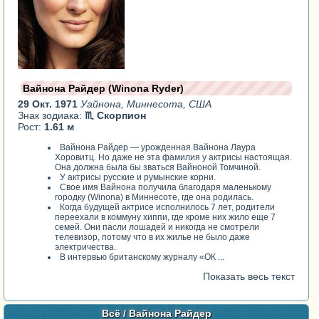
Вайнона Райдер (Winona Ryder)
29 Окт. 1971
Уайнона, Миннесота, США
Знак зодиака:
♏ Скорпион
Рост:
1.61 м
Вайнона Райдер — урожденная Вайнона Лаура
Хоровитц. Но даже не эта фамилия у актрисы настоящая.
Она должна была бы зваться Вайноной Томчиной.
У актрисы русские и румынские корни.
Свое имя Вайнона получила благодаря маленькому
городку (Winona) в Миннесоте, где она родилась.
Когда будущей актрисе исполнилось 7 лет, родители
переехали в коммуну хиппи, где кроме них жило еще 7
семей. Они пасли лошадей и никогда не смотрели
телевизор, потому что в их жилье не было даже
электричества.
В интервью британскому журналу «ОК ...
Показать весь текст
Всё
/ Вайнона Райдер