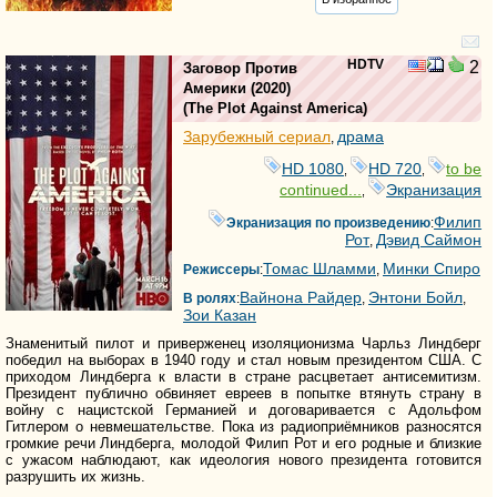
HDTV
2
Заговор Против
Америки
(2020)
(
The Plot Against America
)
Зарубежный сериал
драма
,
HD 1080
HD 720
to be
,
,
continued...
Экранизация
,
Филип
Экранизация по произведению
:
Рот
Дэвид Саймон
,
Томас Шламми
Минки Спиро
Режиссеры
:
,
Вайнона Райдер
Энтони Бойл
В ролях
:
,
,
Зои Казан
Знаменитый пилот и приверженец изоляционизма Чарльз Линдберг
победил на выборах в 1940 году и стал новым президентом США. С
приходом Линдберга к власти в стране расцветает антисемитизм.
Президент публично обвиняет евреев в попытке втянуть страну в
войну с нацистской Германией и договаривается с Адольфом
Гитлером о невмешательстве. Пока из радиоприёмников разносятся
громкие речи Линдберга, молодой Филип Рот и его родные и близкие
с ужасом наблюдают, как идеология нового президента готовится
разрушить их жизнь.