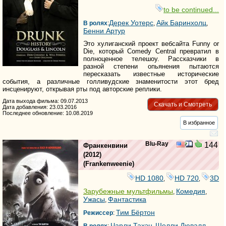
to be continued...
Дерек Уотерс
Айк Баринхолц
В ролях
:
,
,
Бенни Артур
Это хулиганский проект вебсайта Funny or
Die, который Comedy Central превратил в
полноценное телешоу. Рассказчики в
разной степени опьянения пытаются
пересказать известные исторические
события, а различные голливудские знаменитости этот бред
инсценируют, открывая рты под авторские реплики.
Дата выхода фильма: 09.07.2013
Скачать и Смотреть
Дата добавления: 23.03.2016
Последнее обновление: 10.08.2019
В избранное
Blu-Ray
144
Франкенвини
(2012)
(
Frankenweenie
)
HD 1080
HD 720
3D
,
,
Зарубежные мультфильмы
Комедия
,
,
Ужасы
Фантастика
,
Тим Бёртон
Режиссер
:
Чарли Тахэн
Шелли Дювалл