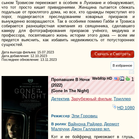
сыном Трэвисом переезжает в особняк в Луизиане и обнаруживает,
что тот просто кишит привидениями. Женщина пытается сбежать
подальше от проклятого дома, но все, кто однажды переступил его
порог, подвергаются преследованиям коварных призраков и
вынужденно возвращаются. Так в особняке помимо Габби и Трэвиса
собирается разношёрстная компания из священника, сделавшего
камеру для фотографирования призраков учёного, медиума и
профессора, посвятившего жизнь истории этого дома — всем им
придется выяснить, как избавить недвижимость от потусторонних
сущностей.
Дата выхода фильма: 15.07.2023
Скачать и Смотреть
Дата добавления: 12.10.2023
Последнее обновление: 13.11.2023
В избранное
WebRip HD
1
Пропавшие В Ночи
(2022)
(
Gone In The Night
)
Детектив
Зарубежный фильм
Триллер
,
,
HD 1080
Эли Горовиц
Режиссер
:
Вайнона Райдер
Дермот
В ролях
:
,
Малруни
Джон Галлахер мл.
,
Кэт и ее бойфренд приезжают в глушь,