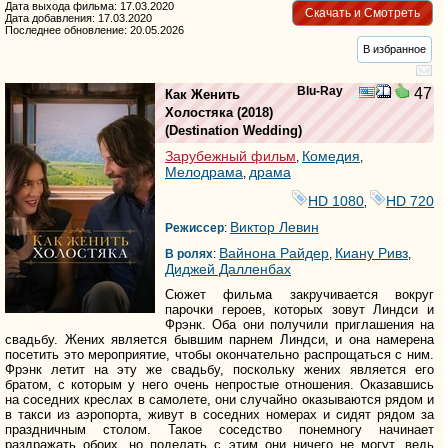
Дата выхода фильма: 17.03.2020
Скачать и Смотреть
Дата добавления: 17.03.2020
Последнее обновление: 20.05.2026
В избранное
Blu-Ray
47
Как Женить
Холостяка
(2018)
(
Destination Wedding
)
Зарубежный фильм
Комедия
,
,
Мелодрама
драма
,
HD 1080
HD 720
,
Виктор Левин
Режиссер
:
Вайнона Райдер
Киану Ривз
В ролях
:
,
,
Диджей Далленбах
Сюжет фильма закручивается вокруг
парочки героев, которых зовут Линдси и
Фрэнк. Оба они получили приглашения на
свадьбу. Жених является бывшим парнем Линдси, и она намерена
посетить это мероприятие, чтобы окончательно распрощаться с ним.
Фрэнк летит на эту же свадьбу, поскольку жених является его
братом, с которым у него очень непростые отношения. Оказавшись
на соседних креслах в самолете, они случайно оказываются рядом и
в такси из аэропорта, живут в соседних номерах и сидят рядом за
праздничным столом. Такое соседство понемногу начинает
раздражать обоих, но поделать с этим они ничего не могут, ведь