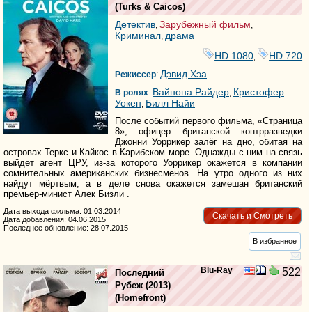
(
Turks & Caicos
)
Детектив
Зарубежный фильм
,
,
Криминал
драма
,
HD 1080
HD 720
,
Дэвид Хэа
Режиссер
:
Вайнона Райдер
Кристофер
В ролях
:
,
Уокен
Билл Найи
,
После событий первого фильма, «Страница
8», офицер британской контрразведки
Джонни Уоррикер залёг на дно, обитая на
островах Теркс и Кайкос в Карибском море. Однажды с ним на связь
выйдет агент ЦРУ, из-за которого Уоррикер окажется в компании
сомнительных американских бизнесменов. На утро одного из них
найдут мёртвым, а в деле снова окажется замешан британский
премьер-минист Алек Бизли .
Дата выхода фильма: 01.03.2014
Скачать и Смотреть
Дата добавления: 04.06.2015
Последнее обновление: 28.07.2015
В избранное
Blu-Ray
522
Последний
Рубеж
(2013)
(
Homefront
)