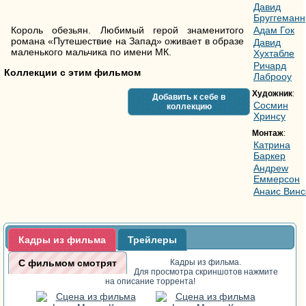
Давид
Бруггеманн
Король обезьян. Любимый герой знаменитого
Адам Гок
романа «Путешествие на Запад» оживает в образе
Давид
маленького мальчика по имени МК.
Хуxтабле
Ричард
Коллекции с этим фильмом
Лаброоy
Художник
:
Добавить к себе в
Cосмин
коллекцию
Хринcу
Монтаж
:
Катрина
Баркер
Андреw
Еммерсон
Анаис Винc
Кадры из фильма
Трейлеры
С фильмом смотрят
Кадры из фильма.
Для просмотра скриншотов нажмите
на описание торрента!