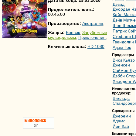
Дата выхода: 29.03.2020
Дэвид
Джордан Ч
Продолжительность:
00:45:00
Кайл Макка
Дэйв Митче
Производство:
Австралия
,
Шон Шемм
Патрик Сэй
Жанры:
Боевик
,
Зарубежные
Стефани Ш
мультфильмы
,
Приключения
,
Гвендолин 
Ключевые слова:
HD 1080
,
Адам Гок
Продюсеры
:
Вики Кьяэр
Дженсен
Саймон Лу
Дэбби Стир
Xиаодонг 
Исполнител
продюсер
:
Вилладс
Спандсбер
Сценаристы
:
Джереми
Адамс
Йин Кай
Композитор