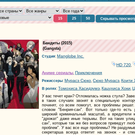
15
25
50
Скрывать просмот
Бандиты
(2015)
(
Gangsta
)
Manglobe Inc.
Студия
:
HD 720
,
Аниме сериалы
Приключения
,
Мурасэ Сюко
Сюко Мурасэ
Коити 
Режиссеры
:
,
,
Томохиса Хасидзумэ
Кацухиса Хоки
Ц
В ролях
:
,
,
У вас течет кран? Отломалась ножка стула? Зав
в таких случаях звонят в специальную контор
починят, со всем помогут, все проблемы решат
словом "Бенрия-сан". Вот только где-то есть
широкий криминальный масштаб, а вредители к
"дрожат" даже иные тюрьмы. Вот на таких улиц
сан", которые так же без вопросов приведут люб
проблем". У вас все еще проблемы? Не раздумыв
секретарша всегда ответит на звонок - и сп