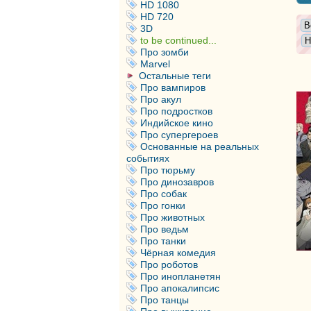
HD 1080
HD 720
3D
to be continued...
Про зомби
Marvel
Остальные теги
Про вампиров
Про акул
Про подростков
Индийское кино
Про супергероев
Основанные на реальных
событиях
Про тюрьму
Про динозавров
Про собак
Про гонки
Про животных
Про ведьм
Про танки
Чёрная комедия
Про роботов
Про инопланетян
Про апокалипсис
Про танцы