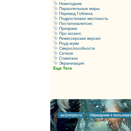
Новогодние
Параллельные миры
Перевод Гоблина
Подростковая жестокость
Постапокалипсис
Призраки
Про космос
Режиссерская версия
Роуд-муви
Сверхспособности
Ситком
Стимпанк
Экранизация
Еще Теги
av@miyto.ru
Обращение к пользова