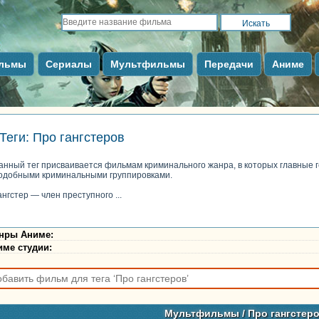
льмы
Сериалы
Мультфильмы
Передачи
Аниме
Теги: Про гангстеров
анный тег присваивается фильмам криминального жанра, в которых главные 
одобными криминальными группировками.
ангстер — член преступного ...
нры Аниме
:
име студии
:
Мультфильмы
/ Про гангстер