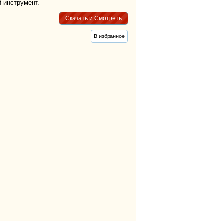
й инструмент.
тег
тег
Скачать и Смотреть
тег
В избранное
тег
тег
тег
тег
тег
тег
тег
тег
тег
тег
тег
тег
тег
тег
тег
тег
тег
тег
тег
тег
тег
тег