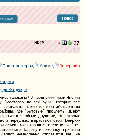
тег
тег
тег
тег
Поиск
ренные
тег
тег
тег
HDTV
27
тег
тег
тег
тег
тег
Про гангстеров
Аниме
Завершён
,
,
тег
тег
Хацуми
тег
уда Кэндзиро
тег
тег
елись тараканы? В предприимчивой Японии
тег
у, "мастерам на все руки", которые все
тег
. Называются такие мастера абстрактным
тег
 районы, где "бытовые" проблемы имеют
рупные и злобные двуногие, от которых
тег
ах и переулках вырастают свои "Бенрия-
тег
ой объект хозяствования в состояние "нет
тег
ая звоните Варрику и Николасу: приятная
тег
ециалист немедленно отправится вам на
тег