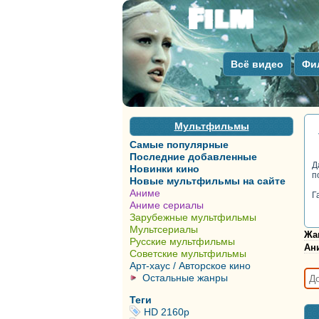
Всё видео
Фи
Мультфильмы
Самые популярные
Последние добавленные
Д
Новинки кино
п
Новые мультфильмы на сайте
Аниме
Г
Аниме сериалы
Зарубежные мультфильмы
Мультсериалы
Жа
Русские мультфильмы
Ан
Советские мультфильмы
Арт-хаус / Авторское кино
Остальные жанры
Теги
HD 2160р