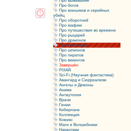
Про выживание
Про богов
Про маньяков и серийных
убийц
Про оборотней
Про мафию
Про путешествия во времени
Про рыцарей
Про драконов
Про гангстеров
Про шпионов
Про пиратов
Про викингов
Завершён
PIXAR
Sci-Fi (Научная фантастика)
Авангард и Сюрреализм
Ангелы и Демоны
Аниме
Антиутопия
Врачи
Гении
Киберпанк
Коллекция
Комикс
Маги и Волшебники
Наркотики