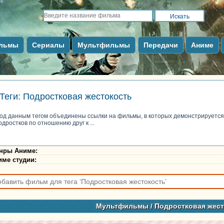
льмы
Сериалы
Мультфильмы
Передачи
Аниме
Теги: Подростковая жестокость
од данным тегом объединены ссылки на фильмы, в которых демонстрируется 
одростков по отношению друг к ...
нры Аниме
:
име студии
:
Мультфильмы
/ Подростковая жес