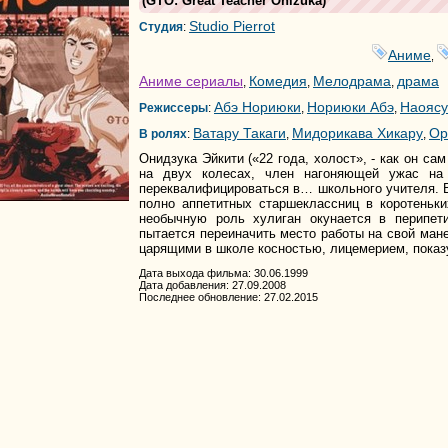
(
GTO: Great Teacher Onizuka
)
Studio Pierrot
Студия
:
Аниме
,
Аниме сериалы
Комедия
Мелодрама
драма
,
,
,
Абэ Нориюки
Нориюки Абэ
Наояс
Режиссеры
:
,
,
Ватару Такаги
Мидорикава Хикару
Ор
В ролях
:
,
,
Онидзука Эйкити («22 года, холост», - как он са
на двух колесах, член нагоняющей ужас на 
переквалифицироваться в… школьного учителя. 
полно аппетитных старшеклассниц в коротеньк
необычную роль хулиган окунается в перипет
пытается переиначить место работы на свой мане
царящими в школе косностью, лицемерием, показ
Дата выхода фильма: 30.06.1999
Дата добавления: 27.09.2008
Последнее обновление: 27.02.2015