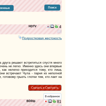
тег
тег
Поиск
ренные
тег
тег
тег
тег
HDTV
4
тег
тег
тег
Подростковая жестокость
тег
тег
тег
тег
тег
а друга решают встретиться спустя много
тег
очень не легко. Именно здесь они впервые
тег
, как нелегко приходится тому, кто лишь
они встречают Чула - парня из неполной
тег
 готовому грызть глотки тем, кто лает на
тег
тег
тег
Скачать и Смотреть
тег
тег
В избранное
тег
BDRip
81
тег
тег