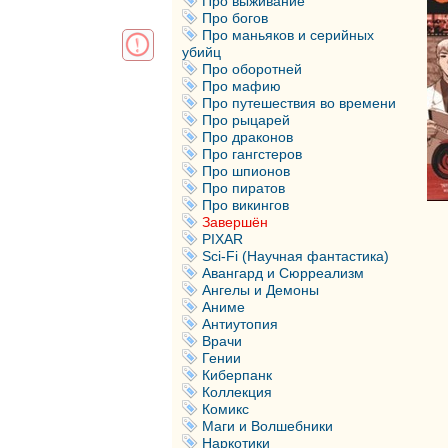
Про выживание
Про богов
Про маньяков и серийных
убийц
Про оборотней
Про мафию
Про путешествия во времени
Про рыцарей
Про драконов
Про гангстеров
Про шпионов
Про пиратов
Про викингов
Завершён
PIXAR
Sci-Fi (Научная фантастика)
Авангард и Сюрреализм
Ангелы и Демоны
Аниме
Антиутопия
Врачи
Гении
Киберпанк
Коллекция
Комикс
Маги и Волшебники
Наркотики