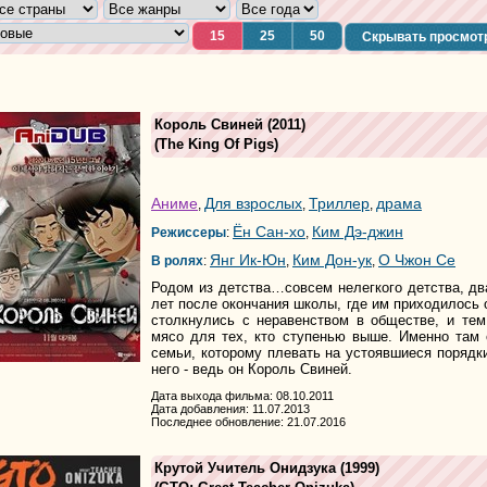
15
25
50
Скрывать просмот
Король Свиней
(2011)
(
The King Of Pigs
)
Аниме
Для взрослых
Триллер
драма
,
,
,
Ён Сан-хо
Ким Дэ-джин
Режиссеры
:
,
Янг Ик-Юн
Ким Дон-ук
О Чжон Се
В ролях
:
,
,
Родом из детства…совсем нелегкого детства, дв
лет после окончания школы, где им приходилось 
столкнулись с неравенством в обществе, и тем
мясо для тех, кто ступенью выше. Именно там 
семьи, которому плевать на устоявшиеся порядки,
него - ведь он Король Свиней.
Дата выхода фильма: 08.10.2011
Дата добавления: 11.07.2013
Последнее обновление: 21.07.2016
Крутой Учитель Онидзука
(1999)