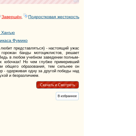
тег
тег
Завершён
Подростковая жестокость
,
тег
тег
тег
у Ханъю
тег
икаса Фумико
тег
тег
м любит представляться) - настоящий ужас
тег
горожан банды мотоциклистов, решает
тег
Ведь в любом учебном заведении полным-
их юбочках! Но чем глубже примеривший
тег
ии общего образования, тем сильнее он
тег
р - одерживая одну за другой победы над
тег
ухой и безразличием.
тег
тег
Скачать и Смотреть
тег
тег
В избранное
тег
тег
тег
тег
тег
тег
тег
тег