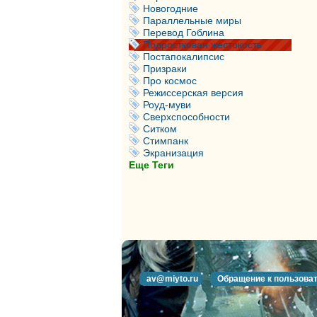
Новогодние
Параллельные миры
Перевод Гоблина
Подростковая жестокость
Постапокалипсис
Призраки
Про космос
Режиссерская версия
Роуд-муви
Сверхспособности
Ситком
Стимпанк
Экранизация
Еще Теги
av@miyto.ru
Обращение к пользова