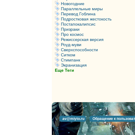
Новогодние
Параллельные миры
Перевод Гоблина
Подростковая жестокость
Постапокалипсис
Призраки
Про космос
Режиссерская версия
Роуд-муви
Сверхспособности
Ситком
Стимпанк
Экранизация
Еще Теги
av@miyto.ru
Обращение к пользова