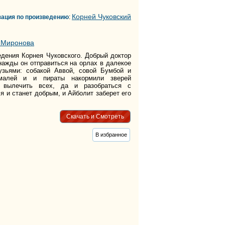
тег
Корней Чуковский
тег
зация по произведению
:
тег
тег
 Миронова
тег
едения Корнея Чуковского. Добрый доктор
тег
нажды он отправиться на орлах в далекое
тег
зьями: собакой Аввой, совой Бумбой и
тег
рмалей и и пираты накормили зверей
тег
 вылечить всех, да и разобраться с
 и станет добрым, и Айболит заберет его
тег
тег
тег
Скачать и Смотреть
тег
тег
В избранное
тег
тег
тег
тег
тег
тег
тег
тег
тег
тег
тег