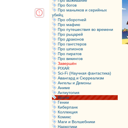
Про выживание
Про богов
Про маньяков и серийных
убийц
Про оборотней
Про мафию
Про путешествия во времени
Про рыцарей
Про драконов
Про гангстеров
Про шпионов
Про пиратов
Про викингов
Завершён
PIXAR
Sci-Fi (Научная фантастика)
Авангард и Сюрреализм
Ангелы и Демоны
Аниме
Антиутопия
Врачи
Гении
Киберпанк
Коллекция
Комикс
Маги и Волшебники
Наркотики