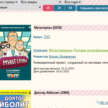
15
25
50
Скрывать просмот
Мультерны
(2019)
ТНТ
Канал
:
Комедия
Мультсериалы
Русские мультфильм
,
,
Борис Кравченко
Режиссер
:
Анимационный проект, созданный по мотивам сит
Дата выхода фильма: 23.11.2019
Дата добавления: 19.01.2023
Доктор Айболит
(1985)
HD 1