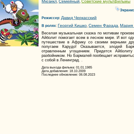
Мюзикл
Семейный
Советские мультфильмы
,
,
Экрани
Давид Черкасский
Режиссер
:
Георгий Кишко
Семен Фарада
Мария
В ролях
:
,
,
Веселая музыкальная сказка по мотивам произв
Айболит помогает всем в лесном мире. И вот од
путешествие в Африку со своими верными дру
попугаем Карудо! Оказывается, злодей Ба
отравленным угощением. Придется Айболиту
разбойником. Но Бармалей пообещает исправиться
с собой в Ленинград. .
Дата выхода фильма: 01.01.1985
Дата добавления: 18.10.2009
Последнее обновление: 06.08.2023