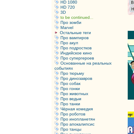
HD 1080
HD 720
3D
to be continued...
Про зомби
Marvel
Остальные теги
Про вампиров
Про акул
Про подростков
Индийское кино
Про супергероев
Основанные на реальных
событиях
Про тюрьму
Про динозавров
Про собак
Про гонки
Про животных
Про ведьм
Про танки
Чёрная комедия
Про роботов
Про инопланетян
Про апокалипсис
Про танцы