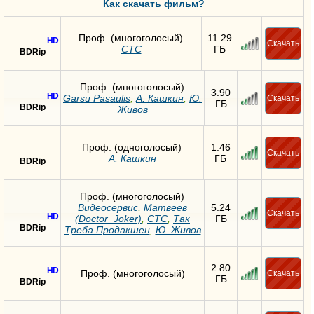
Как скачать фильм?
Проф. (многоголосый)
11.29
HD
Скачать
СТС
ГБ
BDRip
Проф. (многоголосый)
3.90
HD
Garsu Pasaulis
,
А. Кашкин
,
Ю.
Скачать
ГБ
BDRip
Живов
Проф. (одноголосый)
1.46
Скачать
А. Кашкин
ГБ
BDRip
Проф. (многоголосый)
Видеосервис
,
Матвеев
5.24
Скачать
HD
(Doctor_Joker)
,
СТС
,
Так
ГБ
BDRip
Треба Продакшен
,
Ю. Живов
2.80
HD
Проф. (многоголосый)
Скачать
ГБ
BDRip