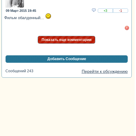
09 Март 2015 19:45
+3
-1
Фильм обалденный...
Показать еще комментарии
Добавить Сообщение
Сообщений 243
Перейти к обсуждению