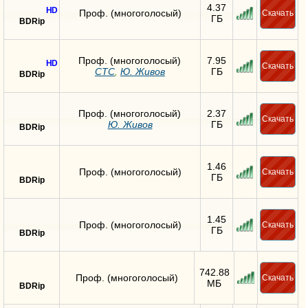
4.37
HD
Проф. (многоголосый)
Скачать
ГБ
BDRip
Проф. (многоголосый)
7.95
HD
Скачать
СТС
,
Ю. Живов
ГБ
BDRip
Проф. (многоголосый)
2.37
Скачать
Ю. Живов
ГБ
BDRip
1.46
Проф. (многоголосый)
Скачать
ГБ
BDRip
1.45
Проф. (многоголосый)
Скачать
ГБ
BDRip
742.88
Проф. (многоголосый)
Скачать
МБ
BDRip