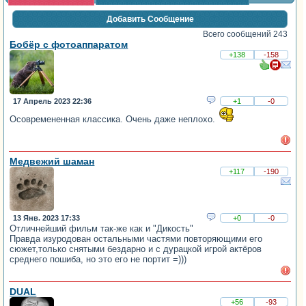
Добавить Сообщение
Всего сообщений 243
Бобёр с фотоаппаратом
+138
-158
17 Апрель 2023 22:36
+1
-0
Осовремененная классика. Очень даже неплохо.
Медвежий шаман
+117
-190
13 Янв. 2023 17:33
+0
-0
Отличнейший фильм так-же как и "Дикость"
Правда изуродован остальными частями повторяющими его
сюжет,только снятыми бездарно и с дурацкой игрой актёров
среднего пошиба, но это его не портит =)))
DUAL
+56
-93