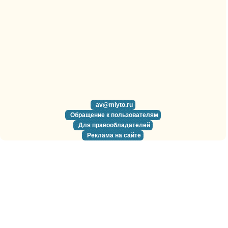
av@miyto.ru
Обращение к пользователям
Для правообладателей
Реклама на сайте