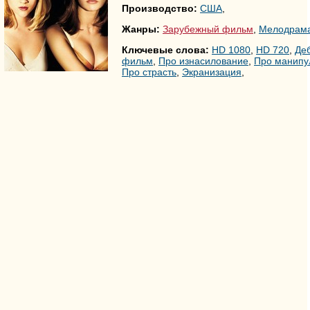
Производство:
США
,
Жанры:
Зарубежный фильм
,
Мелодрам
Ключевые слова:
HD 1080
,
HD 720
,
Де
фильм
,
Про изнасилование
,
Про манипу
Про страсть
,
Экранизация
,