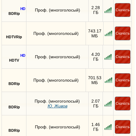
2.28
HD
Проф. (многоголосый)
Скачать
ГБ
BDRip
743.17
Проф. (многоголосый)
Скачать
МБ
HDTVRip
4.20
HD
Проф. (многоголосый)
Скачать
ГБ
HDTV
701.53
Проф. (многоголосый)
Скачать
МБ
BDRip
Проф. (многоголосый)
2.07
Скачать
Ю. Живов
ГБ
BDRip
1.46
Проф. (многоголосый)
Скачать
ГБ
BDRip