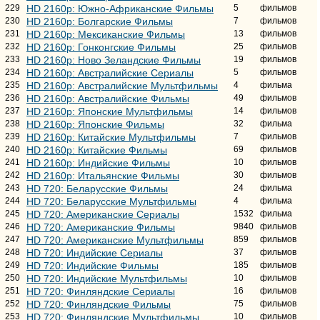
229
HD 2160р: Южно-Африканские Фильмы
5
фильмов
230
HD 2160р: Болгарские Фильмы
7
фильмов
231
HD 2160р: Мексиканские Фильмы
13
фильмов
232
HD 2160р: Гонконгские Фильмы
25
фильмов
233
HD 2160р: Ново Зеландские Фильмы
19
фильмов
234
HD 2160р: Австралийские Сериалы
5
фильмов
235
HD 2160р: Австралийские Мультфильмы
4
фильма
236
HD 2160р: Австралийские Фильмы
49
фильмов
237
HD 2160р: Японские Мультфильмы
14
фильмов
238
HD 2160р: Японские Фильмы
32
фильма
239
HD 2160р: Китайские Мультфильмы
7
фильмов
240
HD 2160р: Китайские Фильмы
69
фильмов
241
HD 2160р: Индийские Фильмы
10
фильмов
242
HD 2160р: Итальянские Фильмы
30
фильмов
243
HD 720: Беларусские Фильмы
24
фильма
244
HD 720: Беларусские Мультфильмы
4
фильма
245
HD 720: Американские Сериалы
1532
фильма
246
HD 720: Американские Фильмы
9840
фильмов
247
HD 720: Американские Мультфильмы
859
фильмов
248
HD 720: Индийские Сериалы
37
фильмов
249
HD 720: Индийские Фильмы
185
фильмов
250
HD 720: Индийские Мультфильмы
10
фильмов
251
HD 720: Финляндские Сериалы
16
фильмов
252
HD 720: Финляндские Фильмы
75
фильмов
253
HD 720: Финляндские Мультфильмы
10
фильмов