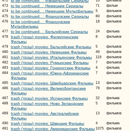
472
to be continued...: Израильские Сериалы
10
фильмов
473
to be continued...: Немецкие Сериалы
71
фильм
474
to be continued...: Немецкие Мультфильмы
5
фильмов
475
to be continued...: Французские Сериалы
80
фильмов
476
to be continued...: Французские
18
фильмов
Мультфильмы
477
to be continued...: Бельгийские Сериалы
24
фильма
478
trash (трэш) movies: Филиппинские
8
фильмов
Фильмы
479
trash (трэш) movies: Бельгийские Фильмы
5
фильмов
480
trash (трэш) movies: Немецкие Фильмы
49
фильмов
481
trash (трэш) movies: Итальянские Фильмы
119
фильмов
482
trash (трэш) movies: Румынские Фильмы
7
фильмов
483
trash (трэш) movies: Гонконгские Фильмы
4
фильма
484
trash (трэш) movies: Южно-Африканские
7
фильмов
Фильмы
485
trash (трэш) movies: Швейцарские Фильмы
13
фильмов
486
trash (трэш) movies: Великобританские
79
фильмов
Фильмы
487
trash (трэш) movies: Испанские Фильмы
32
фильма
488
trash (трэш) movies: Ново Зеландские
5
фильмов
Фильмы
489
trash (трэш) movies: Австралийские
13
фильмов
Фильмы
490
trash (трэш) movies: Швецкие Фильмы
4
фильма
491
trash (трэш) movies: Американские Фильмы
1075
фильмов