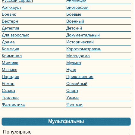
Русский сериал
Арт-хаус /
Биография
Авторское кино
Боевик
Боевые
искусства
Вестерн
Военный
Детектив
Детский
Для взрослых
Документальный
Драма
Исторический
Комедия
Короткометражный
Криминал
Мелодрама
Мистика
Музыка
Мюзикл
Нуар
Пародия
Приключения
Роман
Семейный
Сказка
Спорт
Триллер
Ужасы
Фантастика
Фэнтези
Мультфильмы
Популярные