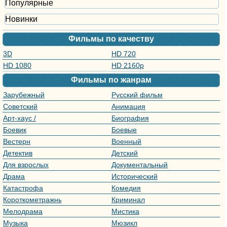
Популярные
Новинки
Фильмы по качеству
3D
HD 720
HD 1080
HD 2160р
Фильмы по жанрам
Зарубежный
Русский фильм
фильм
Советский
Анимация
фильм
Арт-хаус /
Биография
Авторское кино
Боевик
Боевые
искусства
Вестерн
Военный
Детектив
Детский
Для взрослых
Документальный
Драма
Исторический
Катастрофа
Комедия
Короткометражный
Криминал
Мелодрама
Мистика
Музыка
Мюзикл