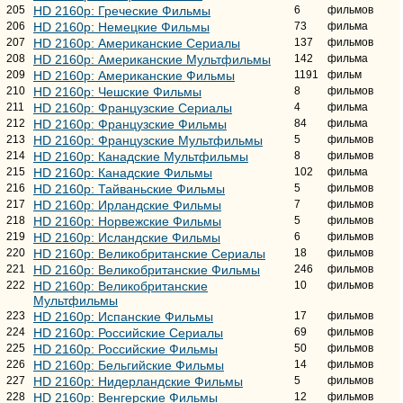
205
HD 2160р: Греческие Фильмы
6
фильмов
206
HD 2160р: Немецкие Фильмы
73
фильма
207
HD 2160р: Американские Сериалы
137
фильмов
208
HD 2160р: Американские Мультфильмы
142
фильма
209
HD 2160р: Американские Фильмы
1191
фильм
210
HD 2160р: Чешские Фильмы
8
фильмов
211
HD 2160р: Французские Сериалы
4
фильма
212
HD 2160р: Французские Фильмы
84
фильма
213
HD 2160р: Французские Мультфильмы
5
фильмов
214
HD 2160р: Канадские Мультфильмы
8
фильмов
215
HD 2160р: Канадские Фильмы
102
фильма
216
HD 2160р: Тайваньские Фильмы
5
фильмов
217
HD 2160р: Ирландские Фильмы
7
фильмов
218
HD 2160р: Норвежские Фильмы
5
фильмов
219
HD 2160р: Исландские Фильмы
6
фильмов
220
HD 2160р: Великобританские Сериалы
18
фильмов
221
HD 2160р: Великобританские Фильмы
246
фильмов
222
HD 2160р: Великобританские
10
фильмов
Мультфильмы
223
HD 2160р: Испанские Фильмы
17
фильмов
224
HD 2160р: Российские Сериалы
69
фильмов
225
HD 2160р: Российские Фильмы
50
фильмов
226
HD 2160р: Бельгийские Фильмы
14
фильмов
227
HD 2160р: Нидерландские Фильмы
5
фильмов
228
HD 2160р: Венгерские Фильмы
12
фильмов