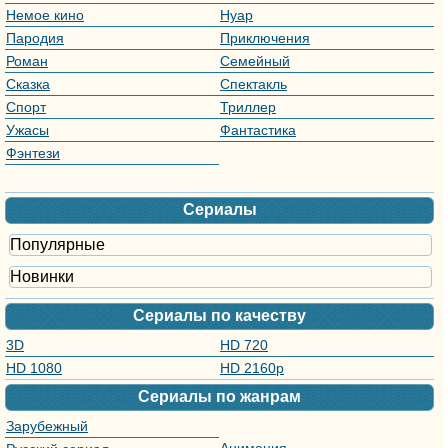
Немое кино
Нуар
Пародия
Приключения
Роман
Семейный
Сказка
Спектакль
Спорт
Триллер
Ужасы
Фантастика
Фэнтези
Сериалы
Популярные
Новинки
Сериалы по качеству
3D
HD 720
HD 1080
HD 2160р
Сериалы по жанрам
Зарубежный
сериал
Анимация