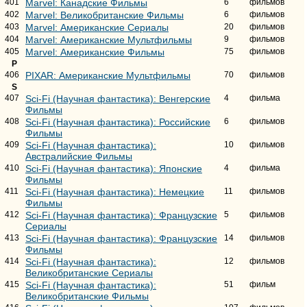
401
Marvel: Канадские Фильмы
6
фильмов
402
Marvel: Великобританские Фильмы
6
фильмов
403
Marvel: Американские Сериалы
20
фильмов
404
Marvel: Американские Мультфильмы
9
фильмов
405
Marvel: Американские Фильмы
75
фильмов
P
406
PIXAR: Американские Мультфильмы
70
фильмов
S
407
Sci-Fi (Научная фантастика): Венгерские
4
фильма
Фильмы
408
Sci-Fi (Научная фантастика): Российские
6
фильмов
Фильмы
409
Sci-Fi (Научная фантастика):
10
фильмов
Австралийские Фильмы
410
Sci-Fi (Научная фантастика): Японские
4
фильма
Фильмы
411
Sci-Fi (Научная фантастика): Немецкие
11
фильмов
Фильмы
412
Sci-Fi (Научная фантастика): Французские
5
фильмов
Сериалы
413
Sci-Fi (Научная фантастика): Французские
14
фильмов
Фильмы
414
Sci-Fi (Научная фантастика):
12
фильмов
Великобританские Сериалы
415
Sci-Fi (Научная фантастика):
51
фильм
Великобританские Фильмы