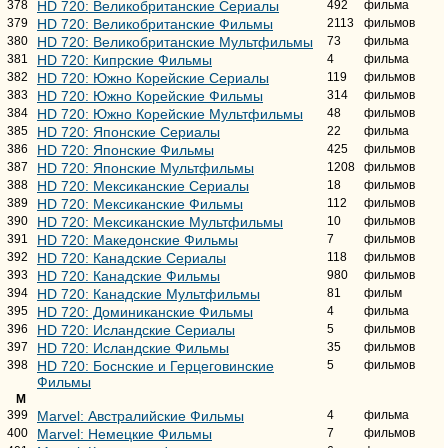
378
HD 720: Великобританские Сериалы
492
фильма
379
HD 720: Великобританские Фильмы
2113
фильмов
380
HD 720: Великобританские Мультфильмы
73
фильма
381
HD 720: Кипрские Фильмы
4
фильма
382
HD 720: Южно Корейские Сериалы
119
фильмов
383
HD 720: Южно Корейские Фильмы
314
фильмов
384
HD 720: Южно Корейские Мультфильмы
48
фильмов
385
HD 720: Японские Сериалы
22
фильма
386
HD 720: Японские Фильмы
425
фильмов
387
HD 720: Японские Мультфильмы
1208
фильмов
388
HD 720: Мексиканские Сериалы
18
фильмов
389
HD 720: Мексиканские Фильмы
112
фильмов
390
HD 720: Мексиканские Мультфильмы
10
фильмов
391
HD 720: Македонские Фильмы
7
фильмов
392
HD 720: Канадские Сериалы
118
фильмов
393
HD 720: Канадские Фильмы
980
фильмов
394
HD 720: Канадские Мультфильмы
81
фильм
395
HD 720: Доминиканские Фильмы
4
фильма
396
HD 720: Исландские Сериалы
5
фильмов
397
HD 720: Исландские Фильмы
35
фильмов
398
HD 720: Боснские и Герцеговинские
5
фильмов
Фильмы
M
399
Marvel: Австралийские Фильмы
4
фильма
400
Marvel: Немецкие Фильмы
7
фильмов