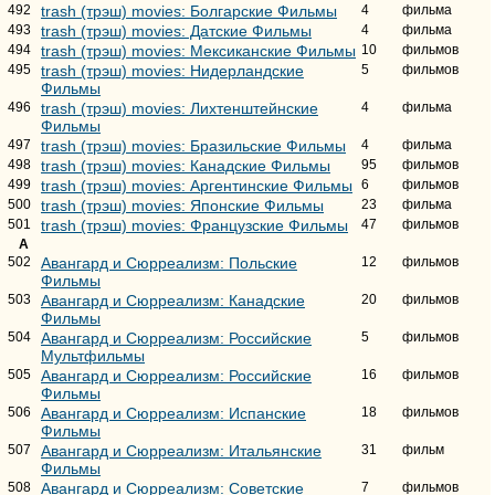
492
trash (трэш) movies: Болгарские Фильмы
4
фильма
493
trash (трэш) movies: Датские Фильмы
4
фильма
494
trash (трэш) movies: Мексиканские Фильмы
10
фильмов
495
trash (трэш) movies: Нидерландские
5
фильмов
Фильмы
496
trash (трэш) movies: Лихтенштейнские
4
фильма
Фильмы
497
trash (трэш) movies: Бразильские Фильмы
4
фильма
498
trash (трэш) movies: Канадские Фильмы
95
фильмов
499
trash (трэш) movies: Аргентинские Фильмы
6
фильмов
500
trash (трэш) movies: Японские Фильмы
23
фильма
501
trash (трэш) movies: Французские Фильмы
47
фильмов
А
502
Авангард и Сюрреализм: Польские
12
фильмов
Фильмы
503
Авангард и Сюрреализм: Канадские
20
фильмов
Фильмы
504
Авангард и Сюрреализм: Российские
5
фильмов
Мультфильмы
505
Авангард и Сюрреализм: Российские
16
фильмов
Фильмы
506
Авангард и Сюрреализм: Испанские
18
фильмов
Фильмы
507
Авангард и Сюрреализм: Итальянские
31
фильм
Фильмы
508
Авангард и Сюрреализм: Советские
7
фильмов