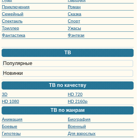
Приключения
Роман
Семейный
Сказка
Спектакль
Спорт
Триллер
Ужасы
Фантастика
Фэнтези
ТВ
Популярные
Новинки
ТВ по качеству
3D
HD 720
HD 1080
HD 2160р
ТВ по жанрам
Анимация
Биография
Боевые
Военный
искусства
Гипотезы
Для взрослых