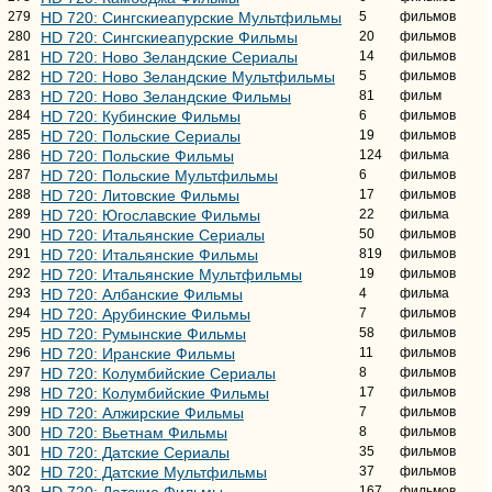
279
HD 720: Сингскиеапурские Мультфильмы
5
фильмов
280
HD 720: Сингскиеапурские Фильмы
20
фильмов
281
HD 720: Ново Зеландские Сериалы
14
фильмов
282
HD 720: Ново Зеландские Мультфильмы
5
фильмов
283
HD 720: Ново Зеландские Фильмы
81
фильм
284
HD 720: Кубинские Фильмы
6
фильмов
285
HD 720: Польские Сериалы
19
фильмов
286
HD 720: Польские Фильмы
124
фильма
287
HD 720: Польские Мультфильмы
6
фильмов
288
HD 720: Литовские Фильмы
17
фильмов
289
HD 720: Югославские Фильмы
22
фильма
290
HD 720: Итальянские Сериалы
50
фильмов
291
HD 720: Итальянские Фильмы
819
фильмов
292
HD 720: Итальянские Мультфильмы
19
фильмов
293
HD 720: Албанские Фильмы
4
фильма
294
HD 720: Арубинские Фильмы
7
фильмов
295
HD 720: Румынские Фильмы
58
фильмов
296
HD 720: Иранские Фильмы
11
фильмов
297
HD 720: Колумбийские Сериалы
8
фильмов
298
HD 720: Колумбийские Фильмы
17
фильмов
299
HD 720: Алжирские Фильмы
7
фильмов
300
HD 720: Вьетнам Фильмы
8
фильмов
301
HD 720: Датские Сериалы
35
фильмов
302
HD 720: Датские Мультфильмы
37
фильмов
303
HD 720: Датские Фильмы
167
фильмов