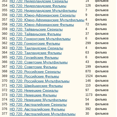
353
HD 720: Нидерландские Сериалы
14
фильмов
354
HD 720: Нидерландские Фильмы
126
фильмов
355
HD 720: Нидерландские Мультфильмы
7
фильмов
356
HD 720: Южно-Африканские Сериалы
9
фильмов
357
HD 720: Южно-Африканские Мультфильмы
4
фильма
358
HD 720: Южно-Африканские Фильмы
72
фильма
359
HD 720: Тайваньские Сериалы
4
фильма
360
HD 720: Тайваньские Фильмы
37
фильмов
361
HD 720: Гонконгские Мультфильмы
6
фильмов
362
HD 720: Гонконгские Фильмы
299
фильмов
363
HD 720: Таиландские Сериалы
4
фильма
364
HD 720: Таиландские Фильмы
63
фильма
365
HD 720: Грузийские Фильмы
6
фильмов
366
HD 720: Советские Мультфильмы
43
фильма
367
HD 720: Советские Фильмы
199
фильмов
368
HD 720: Российские Сериалы
870
фильмов
369
HD 720: Российские Фильмы
1524
фильма
370
HD 720: Российские Мультфильмы
146
фильмов
371
HD 720: Швейцарские Фильмы
110
фильмов
372
HD 720: Немецкие Сериалы
97
фильмов
373
HD 720: Немецкие Фильмы
1173
фильма
374
HD 720: Немецкие Мультфильмы
54
фильма
375
HD 720: Австралийские Сериалы
89
фильмов
376
HD 720: Австралийские Фильмы
392
фильма
377
HD 720: Австралийские Мультфильмы
30
фильмов