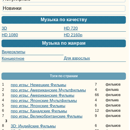
Новинки
Музыка по качеству
3D
HD 720
HD 1080
HD 2160р
Музыка по жанрам
Видеоклипы
Для взрослых
Концертное
видео
Тэги по странам
1
про игры: Немецкие Фильмы
7
фильмов
2
про игры: Американские Мультфильмы
4
фильма
3
про игры: Американские Фильмы
66
фильмов
4
про игры: Японские Мультфильмы
4
фильма
5
про игры: Японские Фильмы
6
фильмов
6
про игры: Канадские Фильмы
12
фильмов
7
про игры: Великобританские Фильмы
9
фильмов
3
8
3D: Индийские Фильмы
6
фильмов