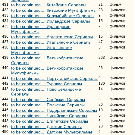
431
to be continued...: Китайские Сериалы
21
фильм
432
to be continued...: Китайские Мультфильмы
28
фильмов
433
to be continued...: Колумбийские Сериалы
9
фильмов
434
to be continued...: Ирландские Сериалы
15
фильмов
435
to be continued...: Ирландские
7
фильмов
Мультфильмы
436
to be continued...: Аргентинские Сериалы
15
фильмов
437
to be continued...: Итальянские Сериалы
47
фильмов
438
to be continued...: Итальянские
5
фильмов
Мультфильмы
439
to be continued...: Великобританские
263
фильма
Сериалы
440
to be continued...: Великобританские
26
фильмов
Мультфильмы
441
to be continued...: Португалийские Сериалы
9
фильмов
442
to be continued...: Турцкие Сериалы
136
фильмов
443
to be continued...: Ново Зеландские
14
фильмов
Сериалы
444
to be continued...: Сербские Сериалы
8
фильмов
445
to be continued...: Польские Сериалы
26
фильмов
446
to be continued...: Нидерландские Сериалы
19
фильмов
447
to be continued...: Чилийские Сериалы
5
фильмов
448
to be continued...: Египетские Сериалы
6
фильмов
449
to be continued...: Датские Сериалы
23
фильма
450
to be continued...: Датские Мультфильмы
6
фильмов