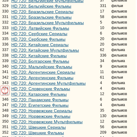
328
HD 720: Бельгийские Мультфильмы
37
фильмов
329
HD 720: Бельгийские Фильмы
331
фильм
330
HD 720: Бразильские Сериалы
17
фильмов
331
HD 720: Бразильские Фильмы
58
фильмов
332
HD 720: Бразильские Мультфильмы
5
фильмов
333
HD 720: Латвийские Фильмы
10
фильмов
334
HD 720: Сербские Сериалы
6
фильмов
335
HD 720: Сербские Фильмы
20
фильмов
336
HD 720: Китайские Сериалы
20
фильмов
337
HD 720: Китайские Мультфильмы
62
фильма
338
HD 720: Китайские Фильмы
336
фильмов
339
HD 720: Болгарские Фильмы
34
фильма
340
HD 720: Мальтийские Фильмы
9
фильмов
341
HD 720: Аргентинские Сериалы
11
фильмов
342
HD 720: Аргентинские Фильмы
61
фильм
343
HD 720: Аргентинские Мультфильмы
4
фильма
344
HD 720: Словенские Фильмы
4
фильма
345
HD 720: Катарские Фильмы
12
фильмов
346
HD 720: Панамские Фильмы
6
фильмов
347
HD 720: Египетские Фильмы
4
фильма
348
HD 720: Норвежские Сериалы
35
фильмов
349
HD 720: Норвежские Фильмы
130
фильмов
350
HD 720: Норвежские Мультфильмы
12
фильмов
351
HD 720: Швецкие Сериалы
56
фильмов
352
HD 720: Швецкие Фильмы
209
фильмов