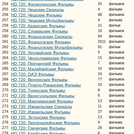
254
HD 720: Филиппинские Фильмы
25
фильмов
255
HD 720: Чешские Сериалы
4
фильма
256
HD 720: Чешские Фильмы
98
фильмов
257
HD 720: Чешские Мультфильмы
4
фильма
258
HD 720: Казахские Фильмы
31
фильм
259
HD 720: Словакские Фильмы
16
фильмов
260
HD 720: Французские Сериалы
94
фильма
261
HD 720: Французские Фильмы
2011
фильмов
262
HD 720: Французские Мультфильмы
91
фильм
263
HD 720: Уругвайские Фильмы
5
фильмов
264
HD 720: Чехословакские Фильмы
15
фильмов
265
HD 720: Перуанский Фильмы
7
фильмов
266
HD 720: Малайзийские Фильмы
10
фильмов
267
HD 720: ОАЭ Фильмы
24
фильма
268
HD 720: Венгерские Фильмы
77
фильмов
269
HD 720: Пуэрто-Риканские Фильмы
10
фильмов
270
HD 720: Тунисские Фильмы
8
фильмов
271
HD 720: Венесуэльские Фильмы
6
фильмов
272
HD 720: Марокканский Фильмы
13
фильмов
273
HD 720: Израильские Сериалы
11
фильмов
274
HD 720: Израильские Фильмы
37
фильмов
275
HD 720: Эстонские Фильмы
13
фильмов
276
HD 720: Лихтенштейнские Фильмы
4
фильма
277
HD 720: Греческие Фильмы
26
фильмов
278
HD 720: Камбоджа Фильмы
6
фильмов