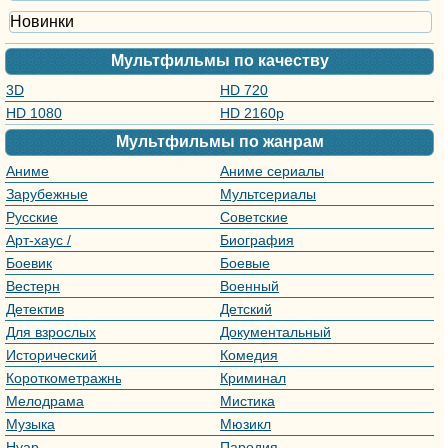
Новинки
Мультфильмы по качеству
3D
HD 720
HD 1080
HD 2160р
Мультфильмы по жанрам
Аниме
Аниме сериалы
Зарубежные
Мультсериалы
мультфильмы
Русские
Советские
мультфильмы
мультфильмы
Арт-хаус /
Биография
Авторское кино
Боевик
Боевые
искусства
Вестерн
Военный
Детектив
Детский
Для взрослых
Документальный
Исторический
Комедия
Короткометражный
Криминал
Мелодрама
Мистика
Музыка
Мюзикл
Нуар
Пародия