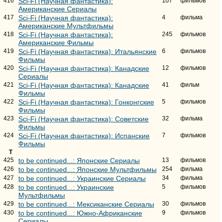
416
Sci-Fi (Научная фантастика):
107
фильмов
Американские Сериалы
417
Sci-Fi (Научная фантастика):
4
фильма
Американские Мультфильмы
418
Sci-Fi (Научная фантастика):
245
фильмов
Американские Фильмы
419
Sci-Fi (Научная фантастика): Итальянские
6
фильмов
Фильмы
420
Sci-Fi (Научная фантастика): Канадские
12
фильмов
Сериалы
421
Sci-Fi (Научная фантастика): Канадские
41
фильм
Фильмы
422
Sci-Fi (Научная фантастика): Гонконгские
5
фильмов
Фильмы
423
Sci-Fi (Научная фантастика): Советские
32
фильма
Фильмы
424
Sci-Fi (Научная фантастика): Испанские
7
фильмов
Фильмы
T
425
to be continued...: Японские Сериалы
13
фильмов
426
to be continued...: Японские Мультфильмы
254
фильма
427
to be continued...: Украинские Сериалы
34
фильма
428
to be continued...: Украинские
5
фильмов
Мультфильмы
429
to be continued...: Мексиканские Сериалы
30
фильмов
430
to be continued...: Южно-Африканские
9
фильмов
Сериалы