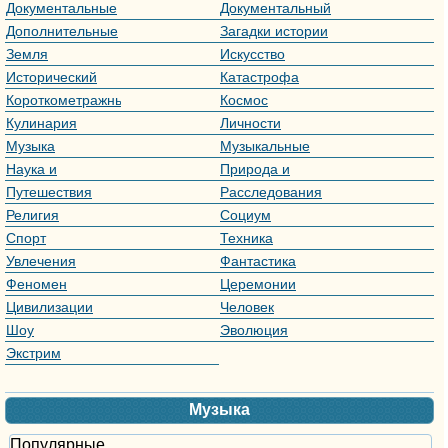
Документальные
Документальный
сериалы
Дополнительные
Загадки истории
материалы
Земля
Искусство
Исторический
Катастрофа
Короткометражный
Космос
Кулинария
Личности
Музыка
Музыкальные
программы
Наука и
Природа и
технологии
животные
Путешествия
Расследования
Религия
Социум
Спорт
Техника
Увлечения
Фантастика
Феномен
Церемонии
награждения
Цивилизации
Человек
Шоу
Эволюция
Экстрим
Музыка
Популярные