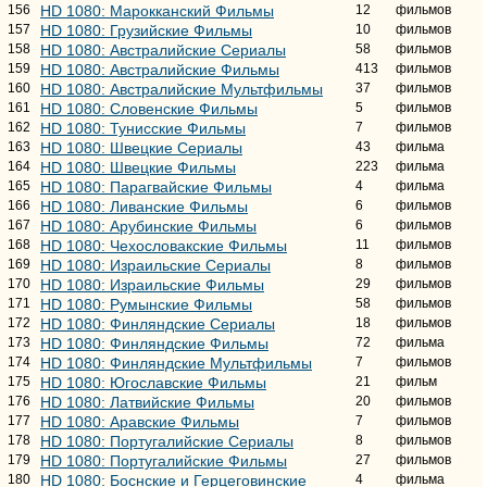
156
HD 1080: Марокканский Фильмы
12
фильмов
157
HD 1080: Грузийские Фильмы
10
фильмов
158
HD 1080: Австралийские Сериалы
58
фильмов
159
HD 1080: Австралийские Фильмы
413
фильмов
160
HD 1080: Австралийские Мультфильмы
37
фильмов
161
HD 1080: Словенские Фильмы
5
фильмов
162
HD 1080: Тунисские Фильмы
7
фильмов
163
HD 1080: Швецкие Сериалы
43
фильма
164
HD 1080: Швецкие Фильмы
223
фильма
165
HD 1080: Парагвайские Фильмы
4
фильма
166
HD 1080: Ливанские Фильмы
6
фильмов
167
HD 1080: Арубинские Фильмы
6
фильмов
168
HD 1080: Чехословакские Фильмы
11
фильмов
169
HD 1080: Израильские Сериалы
8
фильмов
170
HD 1080: Израильские Фильмы
29
фильмов
171
HD 1080: Румынские Фильмы
58
фильмов
172
HD 1080: Финляндские Сериалы
18
фильмов
173
HD 1080: Финляндские Фильмы
72
фильма
174
HD 1080: Финляндские Мультфильмы
7
фильмов
175
HD 1080: Югославские Фильмы
21
фильм
176
HD 1080: Латвийские Фильмы
20
фильмов
177
HD 1080: Аравские Фильмы
7
фильмов
178
HD 1080: Португалийские Сериалы
8
фильмов
179
HD 1080: Португалийские Фильмы
27
фильмов
180
HD 1080: Боснские и Герцеговинские
4
фильма