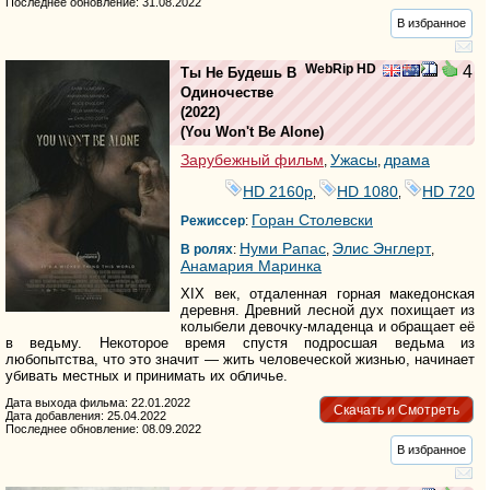
Последнее обновление: 31.08.2022
В избранное
WebRip HD
4
Ты Не Будешь В
Одиночестве
(2022)
(
You Won't Be Alone
)
Зарубежный фильм
Ужасы
драма
,
,
HD 2160р
HD 1080
HD 720
,
,
Горан Столевски
Режиссер
:
Нуми Рапас
Элис Энглерт
В ролях
:
,
,
Анамария Маринка
XIX век, отдаленная горная македонская
деревня. Древний лесной дух похищает из
колыбели девочку-младенца и обращает её
в ведьму. Некоторое время спустя подросшая ведьма из
любопытства, что это значит — жить человеческой жизнью, начинает
убивать местных и принимать их обличье.
Дата выхода фильма: 22.01.2022
Скачать и Смотреть
Дата добавления: 25.04.2022
Последнее обновление: 08.09.2022
В избранное