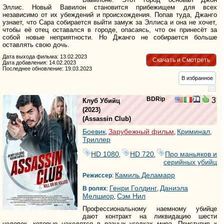
Эллис. Новый Вавилон становится прибежищем для всех
независимо от их убеждений и происхождения. Попав туда, Джанго
узнает, что Сара собирается выйти замуж за Эллиса и она не хочет,
чтобы её отец оставался в городе, опасаясь, что он принесёт за
собой новые неприятности. Но Джанго не собирается больше
оставлять свою дочь.
Дата выхода фильма: 13.02.2023
Скачать и Смотреть
Дата добавления: 14.02.2023
Последнее обновление: 19.03.2023
В избранное
BDRip
3
Клуб Убийц
(2023)
(
Assassin Club
)
Боевик
Зарубежный фильм
Криминал
,
,
,
Триллер
HD 1080
HD 720
Про маньяков и
,
,
серийных убийц
Камиль Деламарр
Режиссер
:
Генри Голдинг
Даниэла
В ролях
:
,
Мелшиор
Сэм Нил
,
Профессиональному наемному убийце
дают контракт на ликвидацию шести
человек, которые находятся в разных уголках мира. Приступив к