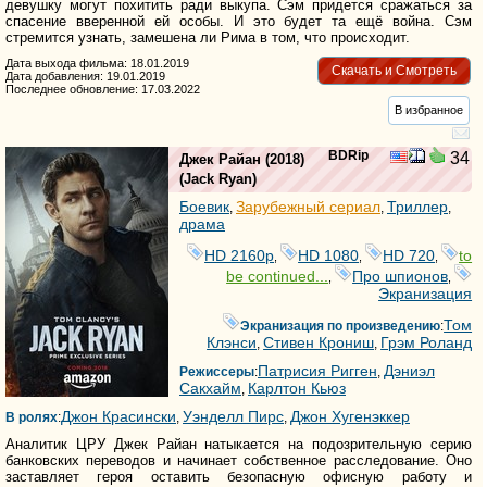
девушку могут похитить ради выкупа. Сэм придется сражаться за
спасение вверенной ей особы. И это будет та ещё война. Сэм
стремится узнать, замешена ли Рима в том, что происходит.
Дата выхода фильма: 18.01.2019
Скачать и Смотреть
Дата добавления: 19.01.2019
Последнее обновление: 17.03.2022
В избранное
BDRip
34
Джек Райан
(2018)
(
Jack Ryan
)
Боевик
Зарубежный сериал
Триллер
,
,
,
драма
HD 2160р
HD 1080
HD 720
to
,
,
,
be continued...
Про шпионов
,
,
Экранизация
Том
Экранизация по произведению
:
Клэнси
Стивен Крониш
Грэм Роланд
,
,
Патрисия Ригген
Дэниэл
Режиссеры
:
,
Сакхайм
Карлтон Кьюз
,
Джон Красински
Уэнделл Пирс
Джон Хугенэккер
В ролях
:
,
,
Аналитик ЦРУ Джек Райан натыкается на подозрительную серию
банковских переводов и начинает собственное расследование. Оно
заставляет героя оставить безопасную офисную работу и