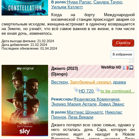
Нуми Рапас
Сандра Тауро
В ролях
:
,
,
Уильям Кэтлетт
Когда на борту Международной
космической станции происходит авария со
смертельным исходом, женщина-астронавт в одиночку возвращается
на Землю, но узнаёт, что всё самое важное в ее жизни, в том числе
ее юная дочь, изменилось.
Дата выхода фильма: 21.02.2024
Скачать
Дата добавления: 21.02.2024
Последнее обновление: 01.04.2024
В избранное
WebRip HD
Джанго
(2023)
(
Django
)
Вестерн
Зарубежный сериал
драма
,
,
HD 720
to be continued...
,
Франческа Коменчини
Режиссеры
:
,
Энрико Мария Артале
Дэвид Эванс
,
Маттиас Шонартс
Николас
В ролях
:
,
Пиннок
Лиза Викари
,
Джанго потерял всю свою семью, однако у
него осталась дочь Сара, которую он
отчаянно ищет и находит в Новом
Вавилоне. Этот город основал Джон