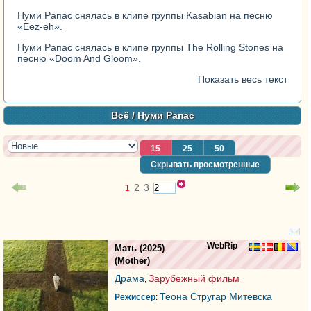
Нуми Рапас снялась в клипе группы
Kasabian
на песню
«Eez-eh».
Нуми Рапас снялась в клипе группы
The Rolling Stones
на
песню «Doom And Gloom».
Показать весь текст
Всё
/ Нуми Рапас
15
25
50
Скрывать просмотренные
2
3
1
WebRip
Мать
(2025)
(
Mother
)
Драма
Зарубежный фильм
,
Теона Стругар Митевска
Режиссер
: