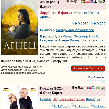
Blu-Ray
2
Агнец
(2021)
(
Lamb
)
Зарубежный фильм
Мистика
Ужасы
,
,
,
драма
HD 1080
HD 720
,
Вальдимар Йоханнссон
Режиссер
:
Нуми Рапас
Хильмир Снайр
В ролях
:
,
Гвюднасон
Бьерн Хлинур Харальдссон
,
Бездетная пара фермеров, проживающая в
туманной глуши, однажды находит у себя
загадочное существо и решает растить его
как собственного ребёнка. Но то, что
принесло мир в семью, скоро её и разрушит.
Дата выхода фильма: 30.10.2021
Скачать и Смотреть
Дата добавления: 28.10.2021
Последнее обновление: 20.04.2022
В избранное
Blu-Ray
60
Поездка
(2021)
(
I Onde Dager
)
Боевик
Зарубежный фильм
Комедия
,
,
HD 2160р
HD 1080
HD 720
,
,