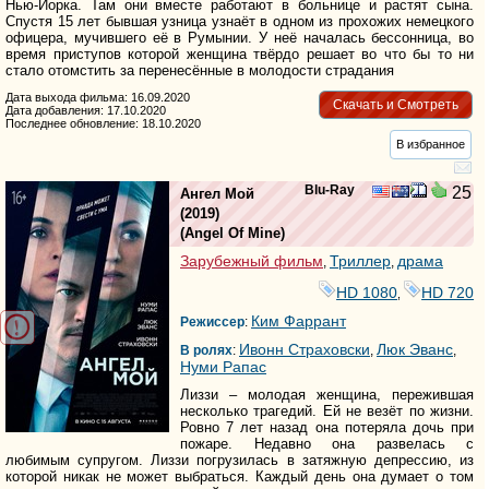
Нью-Йорка. Там они вместе работают в больнице и растят сына.
Спустя 15 лет бывшая узница узнаёт в одном из прохожих немецкого
офицера, мучившего её в Румынии. У неё началась бессонница, во
время приступов которой женщина твёрдо решает во что бы то ни
стало отомстить за перенесённые в молодости страдания
Дата выхода фильма: 16.09.2020
Скачать и Смотреть
Дата добавления: 17.10.2020
Последнее обновление: 18.10.2020
В избранное
Blu-Ray
25
Ангел Мой
(2019)
(
Angel Of Mine
)
Зарубежный фильм
Триллер
драма
,
,
HD 1080
HD 720
,
Ким Фаррант
Режиссер
:
Ивонн Страховски
Люк Эванс
В ролях
:
,
,
Нуми Рапас
Лиззи – молодая женщина, пережившая
несколько трагедий. Ей не везёт по жизни.
Ровно 7 лет назад она потеряла дочь при
пожаре. Недавно она развелась с
любимым супругом. Лиззи погрузилась в затяжную депрессию, из
которой никак не может выбраться. Каждый день она думает о том