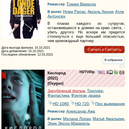
Томми Виркола
Режиссер
:
Нуми Рапас
Аксель Хенни
Атле
В ролях
:
,
,
Антонсен
В планах каждого из супругов,
остановившихся в домике на краю света, -
убить другого. Но вскоре им придется
столкнуться с еще большей опасностью,
чем кровожадный партнер.
Дата выхода фильма: 15.10.2021
Скачать и Смотреть
Дата добавления: 15.10.2021
Последнее обновление: 12.03.2022
В избранное
HDTVRip
69
Кислород
(2021)
(
Oxygen
)
Зарубежный фильм
Триллер
,
,
Фантастика
Фэнтези
драма
,
,
HD 1080
HD 720
Про выживание
,
,
Александр Ажа
Режиссер
:
Мелани Лоран
Матьё Амальрик
В ролях
:
,
,
Эрик Эрсон-Макарель