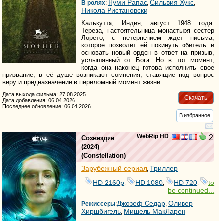
Нуми Рапас
Сильвия Хукс
В ролях
:
,
,
Никола Ристановски
Калькутта, Индия, август 1948 года.
Тереза, настоятельница монастыря сестер
Лорето, с нетерпением ждет письма,
которое позволит ей покинуть обитель и
основать новый орден в ответ на призыв,
услышанный от Бога. Но в тот момент,
когда она наконец готова исполнить свое
призвание, в её душе возникают сомнения, ставящие под вопрос
веру и предназначение в переломный момент жизни.
Дата выхода фильма: 27.08.2025
Скачать
Дата добавления: 06.04.2026
Последнее обновление: 06.04.2026
В избранное
WebRip HD
2
Созвездие
(2024)
(
Constellation
)
Зарубежный сериал
Триллер
,
HD 2160р
HD 1080
HD 720
to
,
,
,
be continued...
Джозеф Седар
Оливер
Режиссеры
:
,
Хиршбигель
Мишель МакЛарен
,