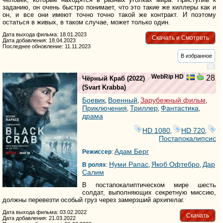
заданию, он очень быстро понимает, что это такие же киллеры как и
он, и все они имеют точно точно такой же контракт. И поэтому
остаться в живых, в таком случае, может только один.
Дата выхода фильма: 18.01.2023
Скачать и Смотреть
Дата добавления: 18.04.2023
Последнее обновление: 11.11.2023
В избранное
WebRip HD
28
Чёрный Краб
(2022)
(
Svart Krabba
)
Боевик
Военный
Зарубежный фильм
,
,
,
Приключения
Триллер
Фантастика
,
,
,
драма
HD 1080
HD 720
,
,
Постапокалипсис
Адам Берг
Режиссер
:
Нуми Рапас
Якоб Офтебро
Дар
В ролях
:
,
,
Салим
В постапокалиптическом мире шесть
солдат, выполняющих секретную миссию,
должны перевезти особый груз через замерзший архипелаг.
Дата выхода фильма: 03.02.2022
Скачать
Дата добавления: 21.03.2022