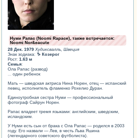
Нуми Рапас (Noomi Rapace), также встречается:
Noomi Nor&eacute
28 Дек. 1979
Худиксвалль, Швеция
Знак зодиака:
♑ Козерог
Рост:
1.63 м
Семья
:
Ола Рапас (развод)
... один ребенок
Мать — шведская актриса
Нина Норен
, отец — испанский
певец, исполнитель фламенко
Рохелио Дуран
.
Единоутробная сестра Нуми — профессиональный
фотограф
Сайрун Норен
.
Рапас владеет тремя языками: английским, шведским,
исландским.
У Нуми есть сын от брака с
Ола Рапас
— родился в 2003
году. Его назвали — Лев, в честь
Льва Яшина
(легендарного советского футболиста).