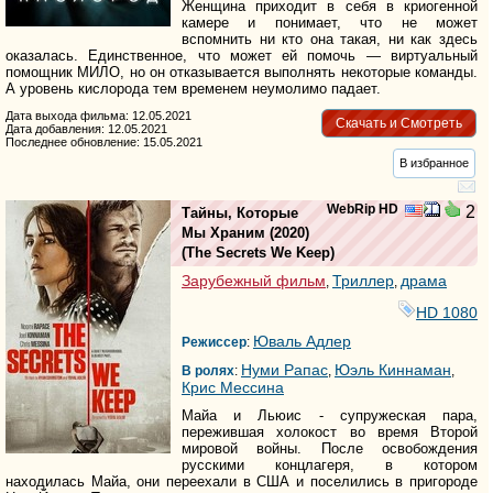
Женщина приходит в себя в криогенной
камере и понимает, что не может
вспомнить ни кто она такая, ни как здесь
оказалась. Единственное, что может ей помочь — виртуальный
помощник МИЛО, но он отказывается выполнять некоторые команды.
А уровень кислорода тем временем неумолимо падает.
Дата выхода фильма: 12.05.2021
Скачать и Смотреть
Дата добавления: 12.05.2021
Последнее обновление: 15.05.2021
В избранное
WebRip HD
2
Тайны, Которые
Мы Храним
(2020)
(
The Secrets We Keep
)
Зарубежный фильм
Триллер
драма
,
,
HD 1080
Юваль Адлер
Режиссер
:
Нуми Рапас
Юэль Киннаман
В ролях
:
,
,
Крис Мессина
Майа и Льюис - супружеская пара,
пережившая холокост во время Второй
мировой войны. После освобождения
русскими концлагеря, в котором
находилась Майа, они переехали в США и поселились в пригороде