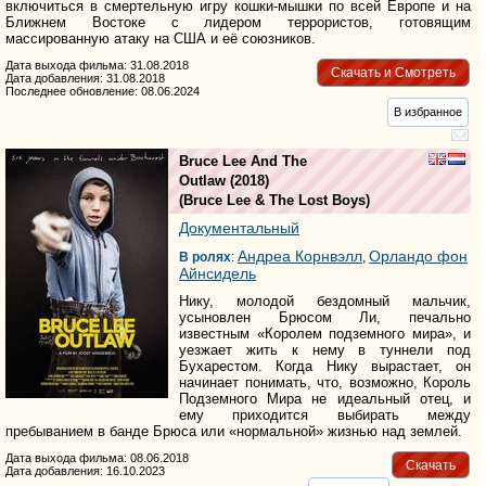
включиться в смертельную игру кошки-мышки по всей Европе и на
Ближнем Востоке с лидером террористов, готовящим
массированную атаку на США и её союзников.
Дата выхода фильма: 31.08.2018
Скачать и Смотреть
Дата добавления: 31.08.2018
Последнее обновление: 08.06.2024
В избранное
Bruce Lee And The
Outlaw
(2018)
(
Bruce Lee & The Lost Boys
)
Документальный
Андреа Корнвэлл
Орландо фон
В ролях
:
,
Айнсидель
Нику, молодой бездомный мальчик,
усыновлен Брюсом Ли, печально
известным «Королем подземного мира», и
уезжает жить к нему в туннели под
Бухарестом. Когда Нику вырастает, он
начинает понимать, что, возможно, Король
Подземного Мира не идеальный отец, и
ему приходится выбирать между
пребыванием в банде Брюса или «нормальной» жизнью над землей.
Дата выхода фильма: 08.06.2018
Скачать
Дата добавления: 16.10.2023