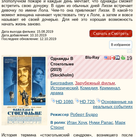
злополучном пожаре и каждый день мечтает, что однажды сможет
встретить свою дочурку. В один из обычных дней Лиззи встречает
девочку по имени Лола. Чем-то она привлекает Лиззи. В какой-то
момент женщина начинает чувствовать тягу к Лоле, а затем и вовсе
называет её своей дочерью. Для неё это хорошая возможность
начать жизнь заново.
Дата выхода фильма: 15.08.2019
Скачать и Смотреть
Дата добавления: 10.10.2019
Последнее обновление: 12.10.2019
В избранное
Blu-Ray
19
Однажды В
Стокгольме
(2019)
(
Stockholm
)
Биография
Зарубежный фильм
,
,
Исторический
Комедия
Криминал
,
,
,
драма
HD 1080
HD 720
Основанные на
,
,
реальных событиях
Роберт Будро
Режиссер
:
Итан Хоук
Нуми Рапас
Марк
В ролях
:
,
,
Стронг
История термина «стокгольмский синдром», возникшего после