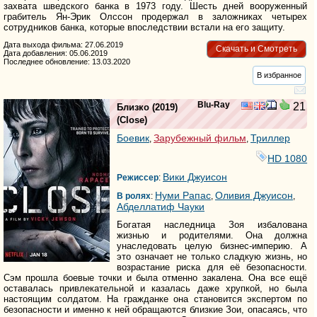
захвата шведского банка в 1973 году. Шесть дней вооруженный
грабитель Ян-Эрик Олссон продержал в заложниках четырех
сотрудников банка, которые впоследствии встали на его защиту.
Дата выхода фильма: 27.06.2019
Скачать и Смотреть
Дата добавления: 05.06.2019
Последнее обновление: 13.03.2020
В избранное
Blu-Ray
21
Близко
(2019)
(
Close
)
Боевик
Зарубежный фильм
Триллер
,
,
HD 1080
Вики Джуисон
Режиссер
:
Нуми Рапас
Оливия Джуисон
В ролях
:
,
,
Абделлатиф Чауки
Богатая наследница Зоя избалована
жизнью и родителями. Она должна
унаследовать целую бизнес-империю. А
это означает не только сладкую жизнь, но
возрастание риска для её безопасности.
Сэм прошла боевые точки и была отменно закалена. Она все ещё
оставалась привлекательной и казалась даже хрупкой, но была
настоящим солдатом. На гражданке она становится экспертом по
безопасности и именно к ней обращаются близкие Зои, опасаясь, что